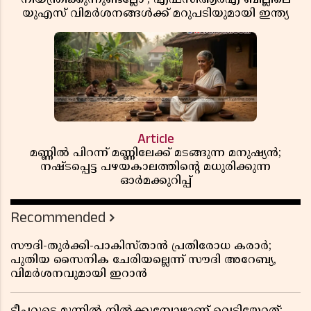
യുഎസ് വിമർശനങ്ങൾക്ക് മറുപടിയുമായി ഇന്ത്യ
Article
മണ്ണിൽ പിറന്ന് മണ്ണിലേക്ക് മടങ്ങുന്ന മനുഷ്യൻ;
നഷ്ടപ്പെട്ട പഴയകാലത്തിൻ്റെ മധുരിക്കുന്ന
ഓർമക്കുറിപ്പ്
Recommended
സൗദി-തുർക്കി-പാകിസ്താൻ പ്രതിരോധ കരാർ;
പുതിയ സൈനിക ചേരിയല്ലെന്ന് സൗദി അറേബ്യ,
വിമർശനവുമായി ഇറാൻ
ടീച്ചറുടെ മുന്നിൽ നിൽക്കുമ്പോഴാണ് വെടിയേറ്റത്;