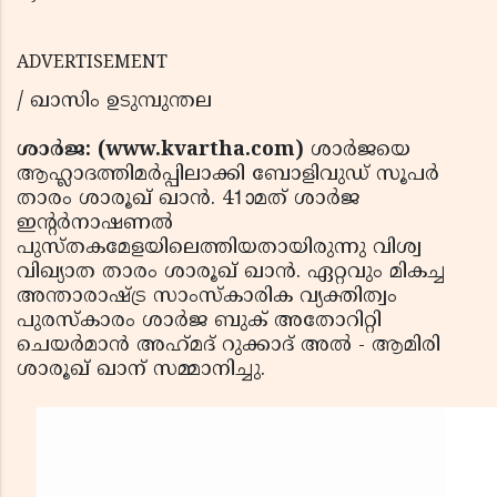
ADVERTISEMENT
/ ഖാസിം ഉടുമ്പുന്തല
ശാർജ: (www.kvartha.com)
ശാർജയെ
ആഹ്ലാദത്തിമർപ്പിലാക്കി ബോളിവുഡ് സൂപർ
താരം ശാരൂഖ് ഖാൻ. 41ാമത് ശാർജ
ഇന്റർനാഷണൽ
പുസ്തകമേളയിലെത്തിയതായിരുന്നു വിശ്വ
വിഖ്യാത താരം ശാരൂഖ് ഖാൻ. ഏറ്റവും മികച്ച
അന്താരാഷ്ട്ര സാംസ്കാരിക വ്യക്തിത്വം
പുരസ്കാരം ശാർജ ബുക് അതോറിറ്റി
ചെയർമാൻ അഹ്‌മദ്‌ റുക്കാദ് അൽ - ആമിരി
ശാരൂഖ് ഖാന് സമ്മാനിച്ചു.