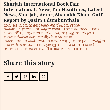
Sharjah International Book Fair,
International, News,Top-Headlines, Latest-
News, Sharjah, Actor, Sharukh Khan, Gulf,
Report by:Qasim Udumbunthala.
ഇവിടെ വായനക്കാർക്ക് അഭിപ്രായങ്ങൾ
രേഖപ്പെടുത്താം. സ്വതന്ത്രമായ ചിന്തയും അഭിപ്രായ
പ്രകടനവും പ്രോത്സാഹിപ്പിക്കുന്നു. എന്നാൽ ഇവ
കെവാർത്തയുടെ അഭിപ്രായങ്ങളായി
കണക്കാക്കരുത്. അധിക്ഷേപങ്ങളും വിദ്വേഷ - അശ്ലീല
പരാമർശങ്ങളും പാടുള്ളതല്ല. ലംഘിക്കുന്നവർക്ക്
ശക്തമായ നിയമനടപടി നേരിടേണ്ടി വന്നേക്കാം.
Share this story