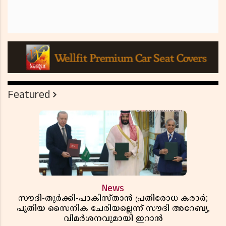
Featured
News
സൗദി-തുർക്കി-പാകിസ്താൻ പ്രതിരോധ കരാർ;
പുതിയ സൈനിക ചേരിയല്ലെന്ന് സൗദി അറേബ്യ,
വിമർശനവുമായി ഇറാൻ