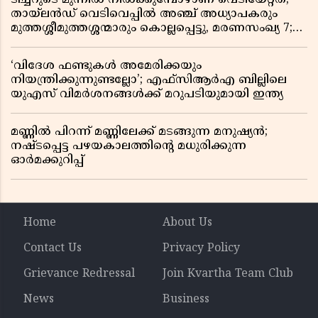
തായ്‌ലൻഡ് വെടിവെപ്പിൽ അഞ്ച് അധ്യാപകരും
മുത്തശ്ശീമുത്തശ്ശന്മാരും കൊല്ലപ്പെട്ടു, മരണസംഖ്യ 7;
ഞെട്ടിക്കുന്ന വെളിപ്പെടുത്തലുകൾ
‘വിദേശ ഫണ്ടുകൾ അമേരിക്കയും
നിയന്ത്രിക്കുന്നുണ്ടല്ലോ’; എഫ്സിആർഎ ബില്ലിലെ
യുഎസ് വിമർശനങ്ങൾക്ക് മറുപടിയുമായി ഇന്ത്യ
മണ്ണിൽ പിറന്ന് മണ്ണിലേക്ക് മടങ്ങുന്ന മനുഷ്യൻ;
നഷ്ടപ്പെട്ട പഴയകാലത്തിൻ്റെ മധുരിക്കുന്ന
ഓർമക്കുറിപ്പ്
Home
About Us
Contact Us
Privacy Policy
Grievance Redressal
Join Kvartha Team Club
News
Business