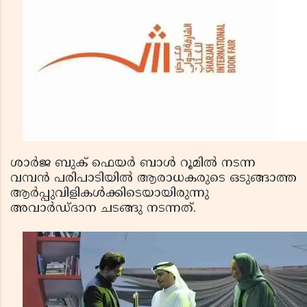
ശാർജ ബുക് ഫെയർ ബാൾ റൂമിൽ നടന്ന
വമ്പൻ പരിപാടിയിൽ ആരാധകരുടെ ഒടുങ്ങാത്ത
ആർപ്പുവിളികൾക്കിടെയായിരുന്നു
അവാർഡ്ദാന ചടങ്ങു നടന്നത്.