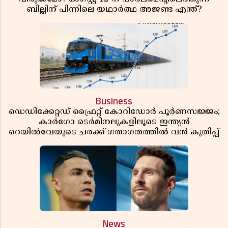
ബില്ലിന് പിന്നിലെ യഥാർത്ഥ അജണ്ട എന്ത്?
Business
ഡെഡിക്കേറ്റഡ് ഫ്രൈറ്റ് കോറിഡോർ പൂർണസജ്ജം;
കാർഗോ ടെർമിനലുകളിലൂടെ ഇന്ത്യൻ
റെയിൽവേയുടെ ചരക്ക് ഗതാഗതത്തിൽ വൻ കുതിപ്പ്
News