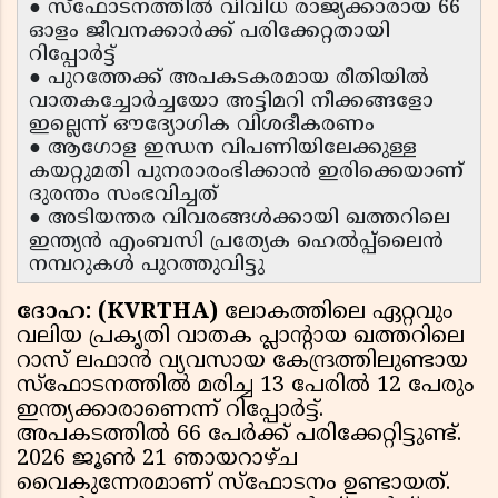
● സ്ഫോടനത്തിൽ വിവിധ രാജ്യക്കാരായ 66
ഓളം ജീവനക്കാർക്ക് പരിക്കേറ്റതായി
റിപ്പോർട്ട്
● പുറത്തേക്ക് അപകടകരമായ രീതിയിൽ
വാതകച്ചോർച്ചയോ അട്ടിമറി നീക്കങ്ങളോ
ഇല്ലെന്ന് ഔദ്യോഗിക വിശദീകരണം
● ആഗോള ഇന്ധന വിപണിയിലേക്കുള്ള
കയറ്റുമതി പുനരാരംഭിക്കാൻ ഇരിക്കെയാണ്
ദുരന്തം സംഭവിച്ചത്
● അടിയന്തര വിവരങ്ങൾക്കായി ഖത്തറിലെ
ഇന്ത്യൻ എംബസി പ്രത്യേക ഹെൽപ്പ്‌ലൈൻ
നമ്പറുകൾ പുറത്തുവിട്ടു
ദോഹ: (KVRTHA)
ലോകത്തിലെ ഏറ്റവും
വലിയ പ്രകൃതി വാതക പ്ലാൻ്റായ ഖത്തറിലെ
റാസ് ലഫാൻ വ്യവസായ കേന്ദ്രത്തിലുണ്ടായ
സ്ഫോടനത്തിൽ മരിച്ച 13 പേരിൽ 12 പേരും
ഇന്ത്യക്കാരാണെന്ന് റിപ്പോർട്ട്.
അപകടത്തിൽ 66 പേർക്ക് പരിക്കേറ്റിട്ടുണ്ട്.
2026 ജൂൺ 21 ഞായറാഴ്ച
വൈകുന്നേരമാണ് സ്ഫോടനം ഉണ്ടായത്.