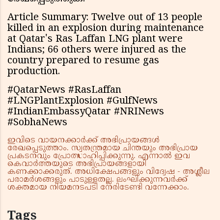
Article Summary: Twelve out of 13 people
killed in an explosion during maintenance
at Qatar's Ras Laffan LNG plant were
Indians; 66 others were injured as the
country prepared to resume gas
production.
#QatarNews #RasLaffan
#LNGPlantExplosion #GulfNews
#IndianEmbassyQatar #NRINews
#SobhaNews
ഇവിടെ വായനക്കാർക്ക് അഭിപ്രായങ്ങൾ
രേഖപ്പെടുത്താം. സ്വതന്ത്രമായ ചിന്തയും അഭിപ്രായ
പ്രകടനവും പ്രോത്സാഹിപ്പിക്കുന്നു. എന്നാൽ ഇവ
കെവാർത്തയുടെ അഭിപ്രായങ്ങളായി
കണക്കാക്കരുത്. അധിക്ഷേപങ്ങളും വിദ്വേഷ - അശ്ലീല
പരാമർശങ്ങളും പാടുള്ളതല്ല. ലംഘിക്കുന്നവർക്ക്
ശക്തമായ നിയമനടപടി നേരിടേണ്ടി വന്നേക്കാം.
Tags