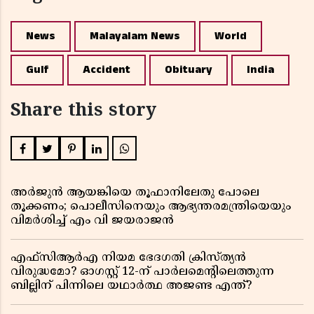
News
Malayalam News
World
Gulf
Accident
Obituary
India
Share this story
അർജുൻ ആയങ്കിയെ തൂഫാനിലേതു പോലെ
തൂക്കണം; പൊലീസിനെയും ആഭ്യന്തരമന്ത്രിയെയും
വിമർശിച്ച് എം വി ജയരാജൻ
എഫ്സിആർഎ നിയമ ഭേദഗതി ക്രിസ്ത്യൻ
വിരുദ്ധമോ? ഓഗസ്റ്റ് 12-ന് പാർലമെന്റിലെത്തുന്ന
ബില്ലിന് പിന്നിലെ യഥാർത്ഥ അജണ്ട എന്ത്?