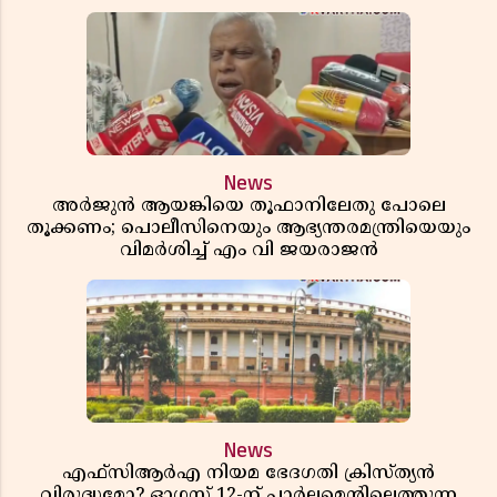
News
അർജുൻ ആയങ്കിയെ തൂഫാനിലേതു പോലെ
തൂക്കണം; പൊലീസിനെയും ആഭ്യന്തരമന്ത്രിയെയും
വിമർശിച്ച് എം വി ജയരാജൻ
News
എഫ്സിആർഎ നിയമ ഭേദഗതി ക്രിസ്ത്യൻ
വിരുദ്ധമോ? ഓഗസ്റ്റ് 12-ന് പാർലമെന്റിലെത്തുന്ന