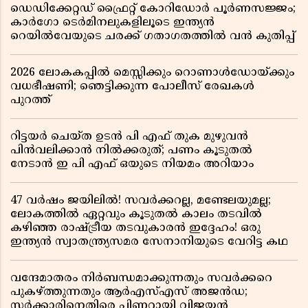
ഡെഡിക്കേറ്റഡ് ഫ്രൈറ്റ് കോറിഡോർ പൂർണസജ്ജം;
കാർഗോ ടെർമിനലുകളിലൂടെ ഇന്ത്യൻ
റെയിൽവേയുടെ ചരക്ക് ഗതാഗതത്തിൽ വൻ കുതിപ്പ്
2026 ലോകകപ്പിൽ മെസ്സിക്കും റൊണാൾഡോയ്ക്കും
വധഭീഷണി; ഞെട്ടിക്കുന്ന പോലീസ് രേഖകൾ
പുറത്ത്
റിട്ടയർ ചെയ്ത ഉടൻ പി എഫ് തുക മുഴുവൻ
പിൻവലിക്കാൻ നിൽക്കരുത്; പണം കൂടുതൽ
നേടാൻ ഇ പി എഫ് ഒയുടെ നിയമം അറിയാം
47 വർഷം ജയിലിൽ! സവർക്കറല്ല, മണ്ടേലയുമല്ല;
ലോകത്തിൽ ഏറ്റവും കൂടുതൽ കാലം തടവിൽ
കഴിഞ്ഞ രാഷ്ട്രീയ തടവുകാരൻ ഇദ്ദേഹം! ഒരു
ഇന്ത്യൻ സ്വാതന്ത്ര്യസമര സേനാനിയുടെ വേറിട്ട കഥ
വന്ദേമാതരം നിർബന്ധമാക്കുന്നതും സവർക്കറെ
പുകഴ്ത്തുന്നതും ആർഎസ്എസ് അജൻഡ;
സർക്കാരിനെതിരെ പിണറായി വിജയൻ