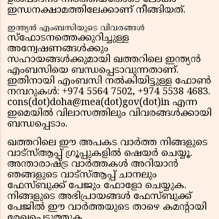
ഇന്ധനക്ഷാമത്തിലേക്കാണ് നീങ്ങിയത്.
ഇന്ത്യൻ എംബസിയുടെ വിവരങ്ങൾ
സ്ഫോടനത്തെക്കുറിച്ചുള്ള
അന്വേഷണങ്ങൾക്കും
സഹായങ്ങൾക്കുമായി ഖത്തറിലെ ഇന്ത്യൻ
എംബസിയെ ബന്ധപ്പെടാവുന്നതാണ്.
ഇതിനായി എംബസി നൽകിയിട്ടുള്ള ഫോൺ
നമ്പറുകൾ: +974 5564 7502, +974 5538 4683.
cons(dot)doha@mea(dot)gov(dot)in എന്ന
ഇമെയിൽ വിലാസത്തിലും വിവരങ്ങൾക്കായി
ബന്ധപ്പെടാം.
ഖത്തറിലെ ഈ അപകട വാർത്ത നിങ്ങളുടെ
വാട്സ്ആപ്പ് ഗ്രൂപ്പുകളിൽ ഷെയർ ചെയ്യൂ.
അന്താരാഷ്ട്ര വാർത്തകള്‍ അറിയാൻ
ഞങ്ങളുടെ വാട്സ്ആപ്പ് ചാനലും
ഫേസ്ബുക്ക് പേജും ഫോളോ ചെയ്യുക.
നിങ്ങളുടെ അഭിപ്രായങ്ങൾ ഫേസ്ബുക്ക്
പേജില്‍ ഈ വാര്‍ത്തയുടെ താഴെ കമൻ്റായി
രേഖപ്പെടുത്തുക.