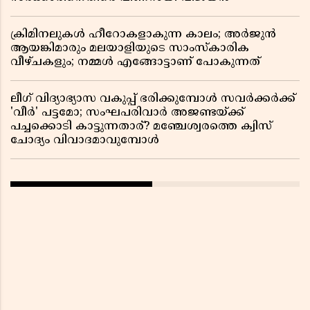
ക്രിമിനലുകൾ ഹീറോകളാകുന്ന കാലം; അർജുൻ
ആയങ്കിമാരും മലയാളിയുടെ സാംസ്കാരിക
വീഴ്ചകളും; നമ്മൾ എങ്ങോട്ടാണ് പോകുന്നത്
ലീഗ് വിദ്യാഭ്യാസ വകുപ്പ് ഭരിക്കുമ്പോൾ സവർക്കർക്ക്
'വീർ' പട്ടമോ; സംഘപരിവാർ അജണ്ടയ്ക്ക്
പച്ചക്കൊടി കാട്ടുന്നതാര്? മഞ്ചേശ്വരത്തെ ക്വിസ്
ചോദ്യം വിവാദമാവുമ്പോൾ