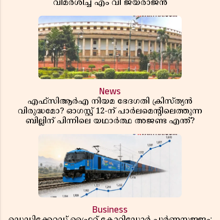
വിമർശിച്ച് എം വി ജയരാജൻ
News
എഫ്സിആർഎ നിയമ ഭേദഗതി ക്രിസ്ത്യൻ
വിരുദ്ധമോ? ഓഗസ്റ്റ് 12-ന് പാർലമെന്റിലെത്തുന്ന
ബില്ലിന് പിന്നിലെ യഥാർത്ഥ അജണ്ട എന്ത്?
Business
ഡെഡിക്കേറ്റഡ് ഫ്രൈറ്റ് കോറിഡോർ പൂർണസജ്ജം;