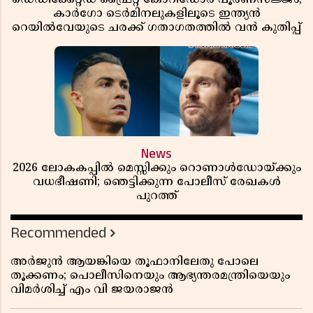
കാർഗോ ടെർമിനലുകളിലൂടെ ഇന്ത്യൻ
റെയിൽവേയുടെ ചരക്ക് ഗതാഗതത്തിൽ വൻ കുതിപ്പ്
News
2026 ലോകകപ്പിൽ മെസ്സിക്കും റൊണാൾഡോയ്ക്കും
വധഭീഷണി; ഞെട്ടിക്കുന്ന പോലീസ് രേഖകൾ
പുറത്ത്
Recommended
അർജുൻ ആയങ്കിയെ തൂഫാനിലേതു പോലെ
തൂക്കണം; പൊലീസിനെയും ആഭ്യന്തരമന്ത്രിയെയും
വിമർശിച്ച് എം വി ജയരാജൻ