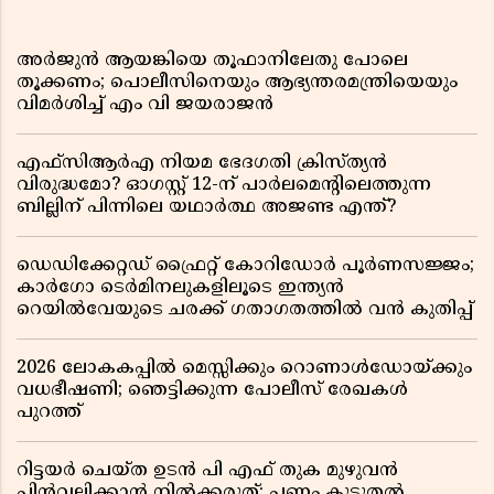
അർജുൻ ആയങ്കിയെ തൂഫാനിലേതു പോലെ
തൂക്കണം; പൊലീസിനെയും ആഭ്യന്തരമന്ത്രിയെയും
വിമർശിച്ച് എം വി ജയരാജൻ
എഫ്സിആർഎ നിയമ ഭേദഗതി ക്രിസ്ത്യൻ
വിരുദ്ധമോ? ഓഗസ്റ്റ് 12-ന് പാർലമെന്റിലെത്തുന്ന
ബില്ലിന് പിന്നിലെ യഥാർത്ഥ അജണ്ട എന്ത്?
ഡെഡിക്കേറ്റഡ് ഫ്രൈറ്റ് കോറിഡോർ പൂർണസജ്ജം;
കാർഗോ ടെർമിനലുകളിലൂടെ ഇന്ത്യൻ
റെയിൽവേയുടെ ചരക്ക് ഗതാഗതത്തിൽ വൻ കുതിപ്പ്
2026 ലോകകപ്പിൽ മെസ്സിക്കും റൊണാൾഡോയ്ക്കും
വധഭീഷണി; ഞെട്ടിക്കുന്ന പോലീസ് രേഖകൾ
പുറത്ത്
റിട്ടയർ ചെയ്ത ഉടൻ പി എഫ് തുക മുഴുവൻ
പിൻവലിക്കാൻ നിൽക്കരുത്; പണം കൂടുതൽ