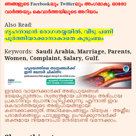
ഞങ്ങളുടെ
Facebook
ലും
Twitter
ലും അംഗമാകൂ. ഓരോ
വാര്‍ത്തയും കെവാര്‍ത്തയിലൂടെ അറിയാം
Also Read:
ഗൃഹനാഥന്‍ രോഗശയ്യയില്‍, വീടു പണി
പൂര്‍ത്തിയാക്കാനാകാതെ കുടുംബം
Keywords:
Saudi Arabia, Marriage, Parents,
Women, Complaint, Salary, Gulf.
ഇവിടെ വായനക്കാർക്ക് അഭിപ്രായങ്ങൾ
രേഖപ്പെടുത്താം. സ്വതന്ത്രമായ ചിന്തയും അഭിപ്രായ
പ്രകടനവും പ്രോത്സാഹിപ്പിക്കുന്നു. എന്നാൽ ഇവ
കെവാർത്തയുടെ അഭിപ്രായങ്ങളായി
കണക്കാക്കരുത്. അധിക്ഷേപങ്ങളും വിദ്വേഷ - അശ്ലീല
പരാമർശങ്ങളും പാടുള്ളതല്ല. ലംഘിക്കുന്നവർക്ക്
ശക്തമായ നിയമനടപടി നേരിടേണ്ടി വന്നേക്കാം.