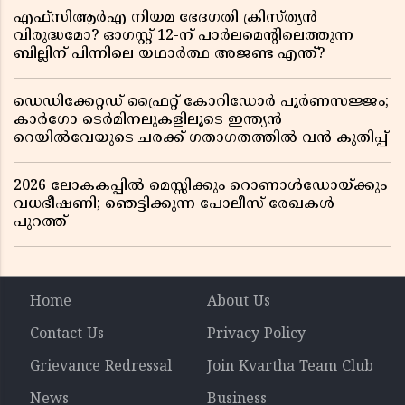
എഫ്സിആർഎ നിയമ ഭേദഗതി ക്രിസ്ത്യൻ
വിരുദ്ധമോ? ഓഗസ്റ്റ് 12-ന് പാർലമെന്റിലെത്തുന്ന
ബില്ലിന് പിന്നിലെ യഥാർത്ഥ അജണ്ട എന്ത്?
ഡെഡിക്കേറ്റഡ് ഫ്രൈറ്റ് കോറിഡോർ പൂർണസജ്ജം;
കാർഗോ ടെർമിനലുകളിലൂടെ ഇന്ത്യൻ
റെയിൽവേയുടെ ചരക്ക് ഗതാഗതത്തിൽ വൻ കുതിപ്പ്
2026 ലോകകപ്പിൽ മെസ്സിക്കും റൊണാൾഡോയ്ക്കും
വധഭീഷണി; ഞെട്ടിക്കുന്ന പോലീസ് രേഖകൾ
പുറത്ത്
Home
About Us
Contact Us
Privacy Policy
Grievance Redressal
Join Kvartha Team Club
News
Business