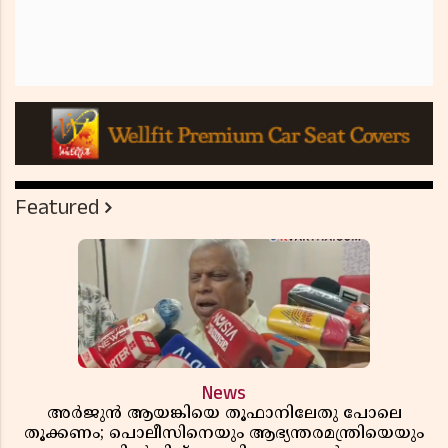
Featured
News
അർജുൻ ആയങ്കിയെ തൂഫാനിലേതു പോലെ
തൂക്കണം; പൊലീസിനെയും ആഭ്യന്തരമന്ത്രിയെയും