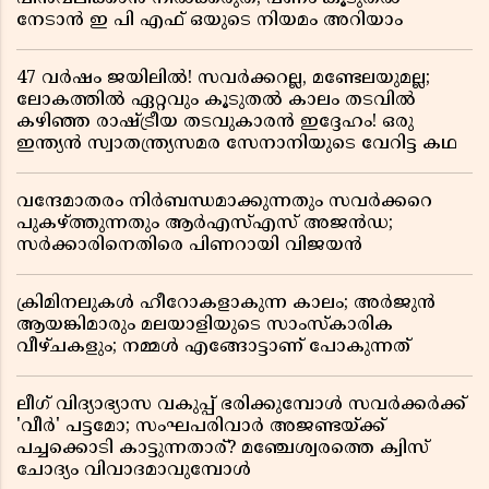
നേടാൻ ഇ പി എഫ് ഒയുടെ നിയമം അറിയാം
47 വർഷം ജയിലിൽ! സവർക്കറല്ല, മണ്ടേലയുമല്ല;
ലോകത്തിൽ ഏറ്റവും കൂടുതൽ കാലം തടവിൽ
കഴിഞ്ഞ രാഷ്ട്രീയ തടവുകാരൻ ഇദ്ദേഹം! ഒരു
ഇന്ത്യൻ സ്വാതന്ത്ര്യസമര സേനാനിയുടെ വേറിട്ട കഥ
വന്ദേമാതരം നിർബന്ധമാക്കുന്നതും സവർക്കറെ
പുകഴ്ത്തുന്നതും ആർഎസ്എസ് അജൻഡ;
സർക്കാരിനെതിരെ പിണറായി വിജയൻ
ക്രിമിനലുകൾ ഹീറോകളാകുന്ന കാലം; അർജുൻ
ആയങ്കിമാരും മലയാളിയുടെ സാംസ്കാരിക
വീഴ്ചകളും; നമ്മൾ എങ്ങോട്ടാണ് പോകുന്നത്
ലീഗ് വിദ്യാഭ്യാസ വകുപ്പ് ഭരിക്കുമ്പോൾ സവർക്കർക്ക്
'വീർ' പട്ടമോ; സംഘപരിവാർ അജണ്ടയ്ക്ക്
പച്ചക്കൊടി കാട്ടുന്നതാര്? മഞ്ചേശ്വരത്തെ ക്വിസ്
ചോദ്യം വിവാദമാവുമ്പോൾ