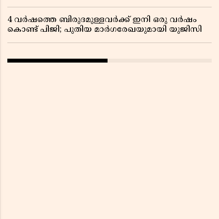
4 വർഷത്തെ ബിരുദമുള്ളവർക്ക് ഇനി ഒരു വർഷം
കൊണ്ട് പിജി; പുതിയ മാർഗരേഖയുമായി യുജിസി