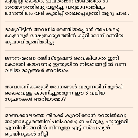
ക്വാളിറ്റി കെയർ; പ്രവർത്തന ലാഭത്തിൽ 30
ശതമാനത്തിൻ്റെ വളർച്ച, വരുമാനത്തിലും
ലാഭത്തിലും വൻ കുതിപ്പ് രേഖപ്പെടുത്തി ആദ്യ പാദ
റിപ്പോർട്ട് പുറത്ത്
ഭാര്യവീട്ടിൽ അവധിക്കെത്തിയപ്പോൾ അപകടം;
കേളാലൂർ ക്ഷേത്രക്കുളത്തിൽ കുളിക്കാനിറങ്ങിയ
യുവാവ് മുങ്ങിമരിച്ചു
ജനന-മരണ രജിസ്ട്രേഷൻ വൈകിയാൽ ഇനി
കോടതി കയറണം; ഇന്ത്യയിൽ നിയമങ്ങളിൽ വന്ന
വലിയ മാറ്റങ്ങൾ അറിയാം
അവഗണിക്കരുത്! രോഗങ്ങൾ വരുന്നതിന് മുൻപ്
കൈവെള്ള കാണിച്ചുതരുന്ന ഈ 5 വലിയ
സൂചനകൾ അറിയാമോ?
ഓണക്കാലത്തെ തിരക്ക് കുറയ്ക്കാൻ റെയിൽവേ;
യാത്രാക്ലേശത്തിന് പരിഹാരം; ബംഗ്ളൂരു, ഹുബ്ബള്ളി
എന്നിവിടങ്ങളിൽ നിന്നുള്ള എട്ട് സ്പെഷ്യൽ
ട്രെയിനുകൾ നീട്ടി