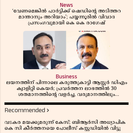
News
‘വേണമെങ്കിൽ പാർട്ടിക്ക് ഷെഡിൻ്റെ അടിത്തറ
മാന്താനും അറിയാം’; പയ്യന്നൂരിൽ വിവാദ
പ്രസംഗവുമായി കെ കെ രാഗേഷ്
Business
ലയനത്തിന് പിന്നാലെ കരുത്തുകാട്ടി ആസ്റ്റർ ഡിഎം
ക്വാളിറ്റി കെയർ; പ്രവർത്തന ലാഭത്തിൽ 30
ശതമാനത്തിൻ്റെ വളർച്ച, വരുമാനത്തിലും
ലാഭത്തിലും വൻ കുതിപ്പ് രേഖപ്പെടുത്തി ആദ്യ പാദ
റിപ്പോർട്ട് പുറത്ത്
Recommended
വടകര മയക്കുമരുന്ന് കേസ്; ബിആർസി അധ്യാപിക
കെ സി കീർത്തനയെ പോലീസ് കസ്റ്റഡിയിൽ വിട്ടു