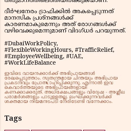
തീരുമാനത്തിലെത്തിയിരിക്കുകയാണ്.
ദീർഘനേരം ട്രാഫിക്കിൽ അകപ്പെടുന്നത്
മാനസിക പ്രശ്നങ്ങൾക്ക്
കാരണമാകുമെന്നും അത് രോഗങ്ങൾക്ക്
വഴിവെക്കുമെന്നുമാണ് വിദഗ്ധർ പറയുന്നത്.
#DubaiWorkPolicy,
#FlexibleWorkingHours, #TrafficRelief,
#EmployeeWellbeing, #UAE,
#WorkLifeBalance
ഇവിടെ വായനക്കാർക്ക് അഭിപ്രായങ്ങൾ
രേഖപ്പെടുത്താം. സ്വതന്ത്രമായ ചിന്തയും അഭിപ്രായ
പ്രകടനവും പ്രോത്സാഹിപ്പിക്കുന്നു. എന്നാൽ ഇവ
കെവാർത്തയുടെ അഭിപ്രായങ്ങളായി
കണക്കാക്കരുത്. അധിക്ഷേപങ്ങളും വിദ്വേഷ - അശ്ലീല
പരാമർശങ്ങളും പാടുള്ളതല്ല. ലംഘിക്കുന്നവർക്ക്
ശക്തമായ നിയമനടപടി നേരിടേണ്ടി വന്നേക്കാം.
Tags