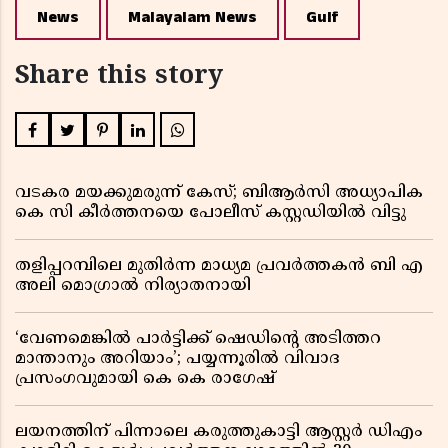
News
Malayalam News
Gulf
Share this story
വടകര മയക്കുമരുന്ന് കേസ്; ബിആർസി അധ്യാപിക
കെ സി കീർത്തനയെ പോലീസ് കസ്റ്റഡിയിൽ വിട്ടു
തളിപ്പറമ്പിലെ മുതിർന്ന മാധ്യമ പ്രവർത്തകൻ ബി എ
അലി മൊഗ്രാൽ നിര്യാതനായി
‘വേണമെങ്കിൽ പാർട്ടിക്ക് ഷെഡിൻ്റെ അടിത്തറ
മാന്താനും അറിയാം’; പയ്യന്നൂരിൽ വിവാദ
പ്രസംഗവുമായി കെ കെ രാഗേഷ്
ലയനത്തിന് പിന്നാലെ കരുത്തുകാട്ടി ആസ്റ്റർ ഡിഎം