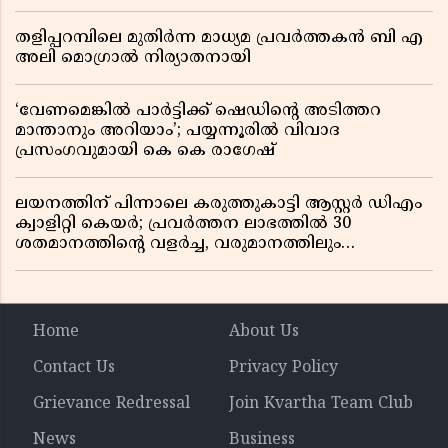
തളിപ്പറമ്പിലെ മുതിർന്ന മാധ്യമ പ്രവർത്തകൻ ബി എ
അലി മൊഗ്രാൽ നിര്യാതനായി
‘വേണമെങ്കിൽ പാർട്ടിക്ക് ഷെഡിൻ്റെ അടിത്തറ
മാന്താനും അറിയാം’; പയ്യന്നൂരിൽ വിവാദ
പ്രസംഗവുമായി കെ കെ രാഗേഷ്
ലയനത്തിന് പിന്നാലെ കരുത്തുകാട്ടി ആസ്റ്റർ ഡിഎം
ക്വാളിറ്റി കെയർ; പ്രവർത്തന ലാഭത്തിൽ 30
ശതമാനത്തിൻ്റെ വളർച്ച, വരുമാനത്തിലും
ലാഭത്തിലും വൻ കുതിപ്പ് രേഖപ്പെടുത്തി ആദ്യ പാദ
റിപ്പോർട്ട് പുറത്ത്
Home
About Us
Contact Us
Privacy Policy
Grievance Redressal
Join Kvartha Team Club
News
Business