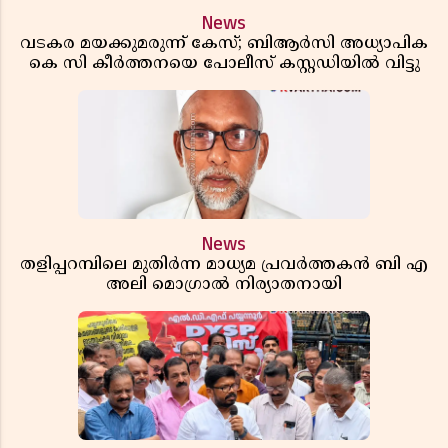
News
വടകര മയക്കുമരുന്ന് കേസ്; ബിആർസി അധ്യാപിക
കെ സി കീർത്തനയെ പോലീസ് കസ്റ്റഡിയിൽ വിട്ടു
News
തളിപ്പറമ്പിലെ മുതിർന്ന മാധ്യമ പ്രവർത്തകൻ ബി എ
അലി മൊഗ്രാൽ നിര്യാതനായി