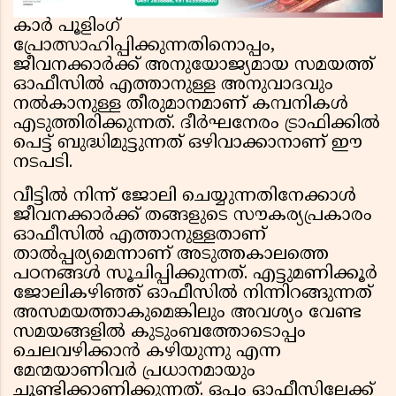
കാർ പൂളിംഗ്
പ്രോത്സാഹിപ്പിക്കുന്നതിനൊപ്പം,
ജീവനക്കാർക്ക് അനുയോജ്യമായ സമയത്ത്
ഓഫീസിൽ എത്താനുള്ള അനുവാദവും
നൽകാനുള്ള തീരുമാനമാണ് കമ്പനികൾ
എടുത്തിരിക്കുന്നത്. ദീർഘനേരം ട്രാഫിക്കിൽ
പെട്ട് ബുദ്ധിമുട്ടുന്നത് ഒഴിവാക്കാനാണ് ഈ
നടപടി.
വീട്ടിൽ നിന്ന് ജോലി ചെയ്യുന്നതിനേക്കാൾ
ജീവനക്കാർക്ക് തങ്ങളുടെ സൗകര്യപ്രകാരം
ഓഫീസിൽ എത്താനുള്ളതാണ്
താൽപ്പര്യമെന്നാണ് അടുത്തകാലത്തെ
പഠനങ്ങൾ സൂചിപ്പിക്കുന്നത്. എട്ടുമണിക്കൂർ
ജോലികഴിഞ്ഞ് ഓഫീസില്‍ നിന്നിറങ്ങുന്നത്
അസമയത്താകുമെങ്കിലും അവശ്യം വേണ്ട
സമയങ്ങളില്‍ കുടുംബത്താേടൊപ്പം
ചെലവഴിക്കാൻ കഴിയുന്നു എന്ന
മേന്മയാണിവർ പ്രധാനമായും
ചൂണ്ടിക്കാണിക്കുന്നത്. ഒപ്പം ഓഫീസിലേക്ക്