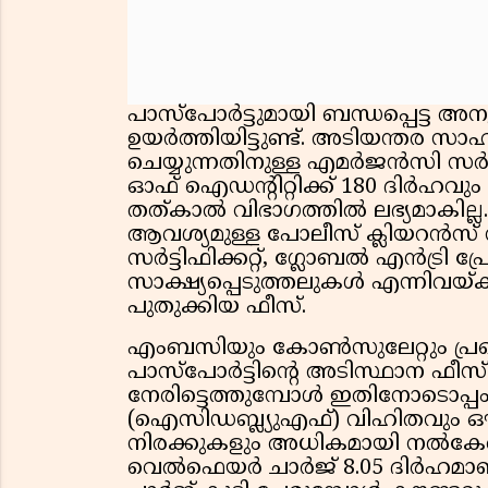
പാസ്‌പോർട്ടുമായി ബന്ധപ്പെട്ട 
ഉയർത്തിയിട്ടുണ്ട്. അടിയന്തര സാഹ
ചെയ്യുന്നതിനുള്ള എമർജൻസി സർട്ടിഫ
ഓഫ് ഐഡൻ്റിറ്റിക്ക് 180 ദിർഹവു
തത്കാൽ വിഭാഗത്തിൽ ലഭ്യമാകില്ല
ആവശ്യമുള്ള പോലീസ് ക്ലിയറൻസ് സർ
സർട്ടിഫിക്കറ്റ്, ഗ്ലോബൽ എൻട്രി 
സാക്ഷ്യപ്പെടുത്തലുകൾ എന്നിവയ്
പുതുക്കിയ ഫീസ്.
എംബസിയും കോൺസുലേറ്റും പ്രഖ്യാ
പാസ്‌പോർട്ടിൻ്റെ അടിസ്ഥാന ഫീസ്
നേരിട്ടെത്തുമ്പോൾ ഇതിനോടൊപ്പം 
(ഐസിഡബ്ല്യുഎഫ്) വിഹിതവും ഔ
നിരക്കുകളും അധികമായി നൽകേണ്
വെൽഫെയർ ചാർജ് 8.05 ദിർഹമാണ്