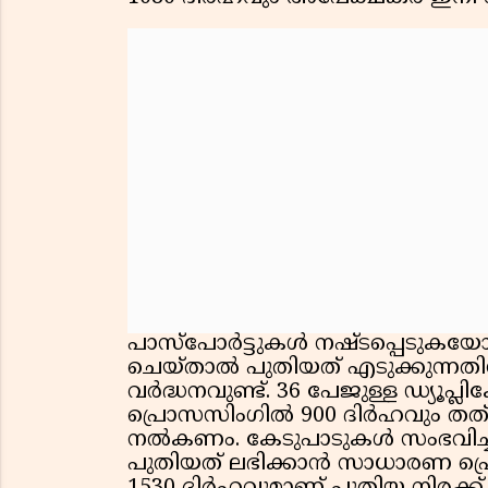
പാസ്‌പോർട്ടുകൾ നഷ്ടപ്പെടുക
ചെയ്താൽ പുതിയത് എടുക്കുന്നതിന
വർദ്ധനവുണ്ട്. 36 പേജുള്ള ഡ്യൂപ്ല
പ്രൊസസിംഗിൽ 900 ദിർഹവും തത
നൽകണം. കേടുപാടുകൾ സംഭവിച്ച 6
പുതിയത് ലഭിക്കാൻ സാധാരണ പ്ര