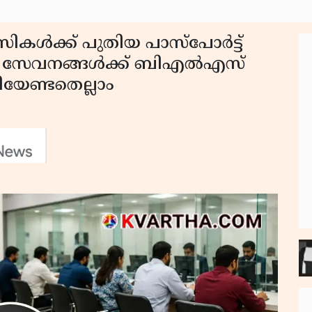
ികൾക്ക് പുതിയ പാസ്‌പോർട്ട്
ിൽ; സേവനങ്ങൾക്ക് ബിഎൽഎസ്
യേണ്ടതെല്ലാം