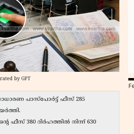
nrated by GPT
F
 സാധാരണ പാസ്‌പോർട്ട് ഫീസ് 285
യർത്തി.
്റെ ഫീസ് 380 ദിർഹത്തിൽ നിന്ന് 630