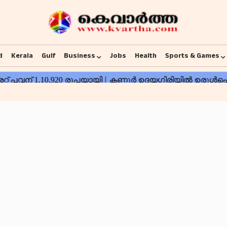
d
Kerala
Gulf
Business
Jobs
Health
Sports & Games