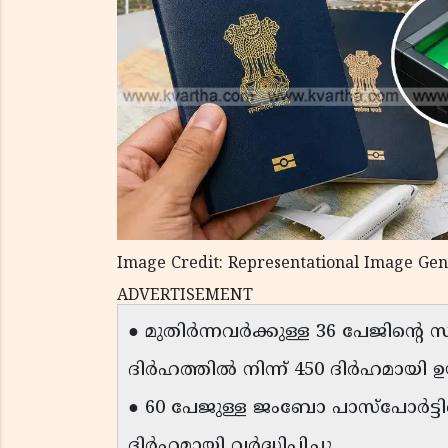
Image Credit: Representational Image Ge
ADVERTISEMENT
● മുതിർന്നവർക്കുള്ള 36 പേജിന്റെ
ദിർഹത്തിൽ നിന്ന് 450 ദിർഹമായി ഉ
● 60 പേജുള്ള ജംബോ പാസ്‌പോർട്ടിന
ദിർഹമായി വർദ്ധിപ്പിച്ചു.