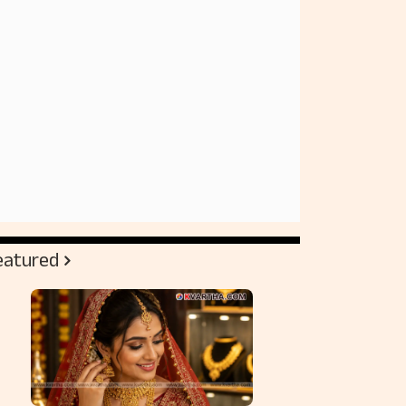
eatured