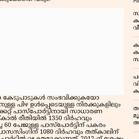
R
സ
ക
വീ
1
ക
കു
സ
ജ
പര
വ
ക
യോ കേടുപാടുകൾ സംഭവിക്കുകയോ
അ
ുള്ള പിഴ ഉൾപ്പെടെയുള്ള നിരക്കുകളിലും
ത
ിക്കേറ്റ് പാസ്‌പോർട്ടിനായി സാധാരണ
മ
്കാൽ രീതിയിൽ 1350 ദിർഹവും
അ
0 പേജുള്ള പാസ്‌പോർട്ടിന് പകരം
മ
ൊസസിംഗിന് 1080 ദിർഹവും തത്കാലിന്