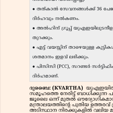
● തത്കാൽ സേവനങ്ങൾക്ക് 36 പേജി
ദിർഹവും നൽകണം.
● അൽഹിന്ദ് ഗ്രൂപ്പ് യുഎഇയിലുടനീ
തുറക്കും.
● എട്ട് വയസ്സിന് താഴെയുള്ള കുട്ടി
ശതമാനം ഇളവ് ലഭിക്കും.
● പിസിസി (PCC), സറണ്ടർ സർട്ടിഫിക്
ദിർഹമാണ്.
ദുബൈ: (KVARTHA)
യുഎഇയിൽ ത
സമൂഹത്തെ നേരിട്ട് ബാധിക്കുന്ന 
ജൂലൈ ഒന്ന് മുതൽ ഔദ്യോഗികമായി 
മന്ത്രാലയത്തിൻ്റെ പുതിയ ഉത്തരവ്
അടിസ്ഥാന നിരക്കുകളിൽ വലിയ മാറ്