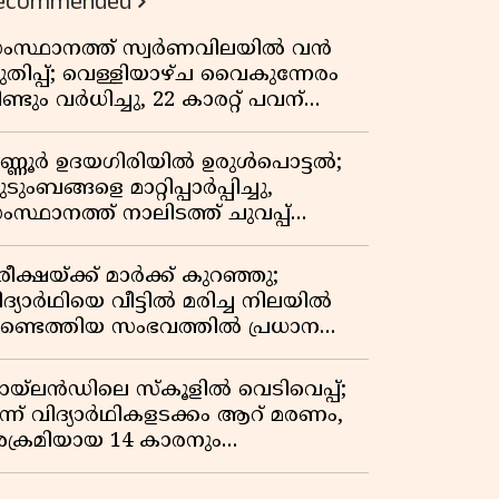
ecommended
ംസ്ഥാനത്ത് സ്വർണവിലയിൽ വൻ
ുതിപ്പ്; വെള്ളിയാഴ്ച വൈകുന്നേരം
ണ്ടും വർധിച്ചു, 22 കാരറ്റ് പവന്
,10,920 രൂപയായി
ണ്ണൂർ ഉദയഗിരിയിൽ ഉരുൾപൊട്ടൽ;
ടുംബങ്ങളെ മാറ്റിപ്പാർപ്പിച്ചു,
ംസ്ഥാനത്ത് നാലിടത്ത് ചുവപ്പ്
ാഗ്രത
ീക്ഷയ്ക്ക് മാർക്ക് കുറഞ്ഞു;
ിദ്യാർഥിയെ വീട്ടിൽ മരിച്ച നിലയിൽ
ണ്ടെത്തിയ സംഭവത്തിൽ പ്രധാന
ധ്യാപികക്കെതിരെ പരാതി
ായ്‌ലൻഡിലെ സ്‌കൂളിൽ വെടിവെപ്പ്;
ൂന്ന് വിദ്യാർഥികളടക്കം ആറ് മരണം,
ക്രമിയായ 14 കാരനും
രിച്ചനിലയിൽ