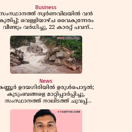
Business
സംസ്ഥാനത്ത് സ്വർണവിലയിൽ വൻ
കുതിപ്പ്; വെള്ളിയാഴ്ച വൈകുന്നേരം
വീണ്ടും വർധിച്ചു, 22 കാരറ്റ് പവന്
1,10,920 രൂപയായി
News
കണ്ണൂർ ഉദയഗിരിയിൽ ഉരുൾപൊട്ടൽ;
കുടുംബങ്ങളെ മാറ്റിപ്പാർപ്പിച്ചു,
സംസ്ഥാനത്ത് നാലിടത്ത് ചുവപ്പ്
ജാഗ്രത