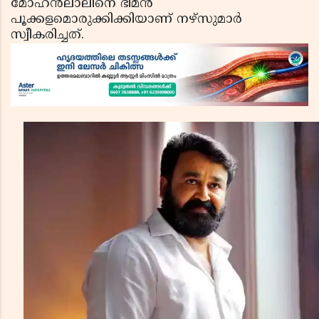
മോഹന്‍ലാലിനെ ഭീമന്‍
പൂക്കളമൊരുക്കിക്കിയാണ് നഴ്സുമാര്‍
സ്വീകരിച്ചത്.