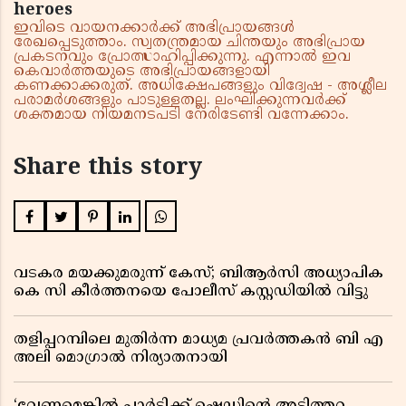
heroes
ഇവിടെ വായനക്കാർക്ക് അഭിപ്രായങ്ങൾ
രേഖപ്പെടുത്താം. സ്വതന്ത്രമായ ചിന്തയും അഭിപ്രായ
പ്രകടനവും പ്രോത്സാഹിപ്പിക്കുന്നു. എന്നാൽ ഇവ
കെവാർത്തയുടെ അഭിപ്രായങ്ങളായി
കണക്കാക്കരുത്. അധിക്ഷേപങ്ങളും വിദ്വേഷ - അശ്ലീല
പരാമർശങ്ങളും പാടുള്ളതല്ല. ലംഘിക്കുന്നവർക്ക്
ശക്തമായ നിയമനടപടി നേരിടേണ്ടി വന്നേക്കാം.
Share this story
വടകര മയക്കുമരുന്ന് കേസ്; ബിആർസി അധ്യാപിക
കെ സി കീർത്തനയെ പോലീസ് കസ്റ്റഡിയിൽ വിട്ടു
തളിപ്പറമ്പിലെ മുതിർന്ന മാധ്യമ പ്രവർത്തകൻ ബി എ
അലി മൊഗ്രാൽ നിര്യാതനായി
‘വേണമെങ്കിൽ പാർട്ടിക്ക് ഷെഡിൻ്റെ അടിത്തറ