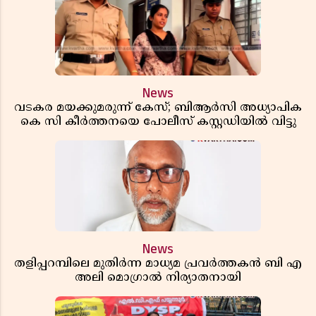
News
വടകര മയക്കുമരുന്ന് കേസ്; ബിആർസി അധ്യാപിക
കെ സി കീർത്തനയെ പോലീസ് കസ്റ്റഡിയിൽ വിട്ടു
News
തളിപ്പറമ്പിലെ മുതിർന്ന മാധ്യമ പ്രവർത്തകൻ ബി എ
അലി മൊഗ്രാൽ നിര്യാതനായി