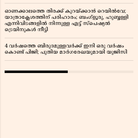
ഓണക്കാലത്തെ തിരക്ക് കുറയ്ക്കാൻ റെയിൽവേ;
യാത്രാക്ലേശത്തിന് പരിഹാരം; ബംഗ്ളൂരു, ഹുബ്ബള്ളി
എന്നിവിടങ്ങളിൽ നിന്നുള്ള എട്ട് സ്പെഷ്യൽ
ട്രെയിനുകൾ നീട്ടി
4 വർഷത്തെ ബിരുദമുള്ളവർക്ക് ഇനി ഒരു വർഷം
കൊണ്ട് പിജി; പുതിയ മാർഗരേഖയുമായി യുജിസി