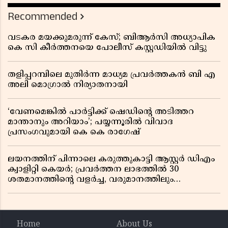
റിപ്പോർട്ട് പുറത്ത്
Recommended
വടകര മയക്കുമരുന്ന് കേസ്; ബിആർസി അധ്യാപിക
കെ സി കീർത്തനയെ പോലീസ് കസ്റ്റഡിയിൽ വിട്ടു
തളിപ്പറമ്പിലെ മുതിർന്ന മാധ്യമ പ്രവർത്തകൻ ബി എ
അലി മൊഗ്രാൽ നിര്യാതനായി
‘വേണമെങ്കിൽ പാർട്ടിക്ക് ഷെഡിൻ്റെ അടിത്തറ
മാന്താനും അറിയാം’; പയ്യന്നൂരിൽ വിവാദ
പ്രസംഗവുമായി കെ കെ രാഗേഷ്
ലയനത്തിന് പിന്നാലെ കരുത്തുകാട്ടി ആസ്റ്റർ ഡിഎം
ക്വാളിറ്റി കെയർ; പ്രവർത്തന ലാഭത്തിൽ 30
ശതമാനത്തിൻ്റെ വളർച്ച, വരുമാനത്തിലും
ലാഭത്തിലും വൻ കുതിപ്പ് രേഖപ്പെടുത്തി ആദ്യ പാദ
റിപ്പോർട്ട് പുറത്ത്
Home
About Us