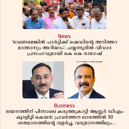
News
‘വേണമെങ്കിൽ പാർട്ടിക്ക് ഷെഡിൻ്റെ അടിത്തറ
മാന്താനും അറിയാം’; പയ്യന്നൂരിൽ വിവാദ
പ്രസംഗവുമായി കെ കെ രാഗേഷ്
Business
ലയനത്തിന് പിന്നാലെ കരുത്തുകാട്ടി ആസ്റ്റർ ഡിഎം
ക്വാളിറ്റി കെയർ; പ്രവർത്തന ലാഭത്തിൽ 30
ശതമാനത്തിൻ്റെ വളർച്ച, വരുമാനത്തിലും
ലാഭത്തിലും വൻ കുതിപ്പ് രേഖപ്പെടുത്തി ആദ്യ പാദ