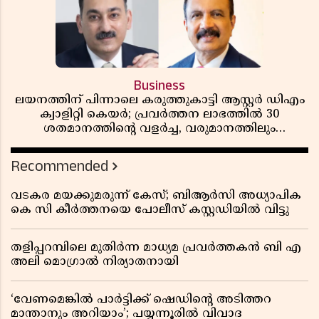
Business
ലയനത്തിന് പിന്നാലെ കരുത്തുകാട്ടി ആസ്റ്റർ ഡിഎം
ക്വാളിറ്റി കെയർ; പ്രവർത്തന ലാഭത്തിൽ 30
ശതമാനത്തിൻ്റെ വളർച്ച, വരുമാനത്തിലും
ലാഭത്തിലും വൻ കുതിപ്പ് രേഖപ്പെടുത്തി ആദ്യ പാദ
റിപ്പോർട്ട് പുറത്ത്
Recommended
വടകര മയക്കുമരുന്ന് കേസ്; ബിആർസി അധ്യാപിക
കെ സി കീർത്തനയെ പോലീസ് കസ്റ്റഡിയിൽ വിട്ടു
തളിപ്പറമ്പിലെ മുതിർന്ന മാധ്യമ പ്രവർത്തകൻ ബി എ
അലി മൊഗ്രാൽ നിര്യാതനായി
‘വേണമെങ്കിൽ പാർട്ടിക്ക് ഷെഡിൻ്റെ അടിത്തറ
മാന്താനും അറിയാം’; പയ്യന്നൂരിൽ വിവാദ