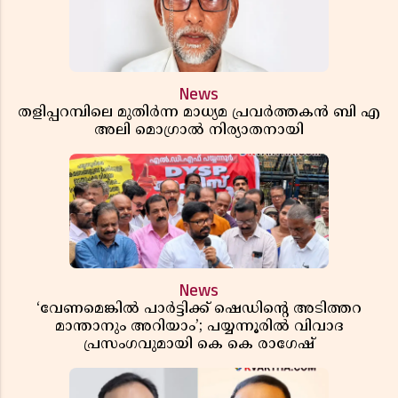
News
തളിപ്പറമ്പിലെ മുതിർന്ന മാധ്യമ പ്രവർത്തകൻ ബി എ
അലി മൊഗ്രാൽ നിര്യാതനായി
News
‘വേണമെങ്കിൽ പാർട്ടിക്ക് ഷെഡിൻ്റെ അടിത്തറ
മാന്താനും അറിയാം’; പയ്യന്നൂരിൽ വിവാദ
പ്രസംഗവുമായി കെ കെ രാഗേഷ്