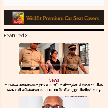
Featured
News
വടകര മയക്കുമരുന്ന് കേസ്; ബിആർസി അധ്യാപിക
കെ സി കീർത്തനയെ പോലീസ് കസ്റ്റഡിയിൽ വിട്ടു