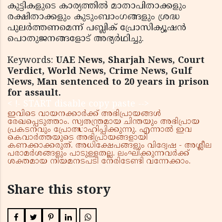
കുട്ടികളുടെ കാര്യത്തില്‍ മാതാപിതാക്കളും
രക്ഷിതാക്കളും കുടുംബാംഗങ്ങളും ശ്രദ്ധ
പുലര്‍ത്തണമെന്ന് പബ്ലിക് പ്രോസിക്യൂഷന്‍
പൊതുജനങ്ങളോട് അഭ്യര്‍ഥിച്ചു.
Keywords:
UAE News, Sharjah News, Court
Verdict, World News, Crime News, Gulf
News, Man sentenced to 20 years in prison
for assault.
< !- START disable copy paste -->
ഇവിടെ വായനക്കാർക്ക് അഭിപ്രായങ്ങൾ
രേഖപ്പെടുത്താം. സ്വതന്ത്രമായ ചിന്തയും അഭിപ്രായ
പ്രകടനവും പ്രോത്സാഹിപ്പിക്കുന്നു. എന്നാൽ ഇവ
കെവാർത്തയുടെ അഭിപ്രായങ്ങളായി
കണക്കാക്കരുത്. അധിക്ഷേപങ്ങളും വിദ്വേഷ - അശ്ലീല
പരാമർശങ്ങളും പാടുള്ളതല്ല. ലംഘിക്കുന്നവർക്ക്
ശക്തമായ നിയമനടപടി നേരിടേണ്ടി വന്നേക്കാം.
Share this story