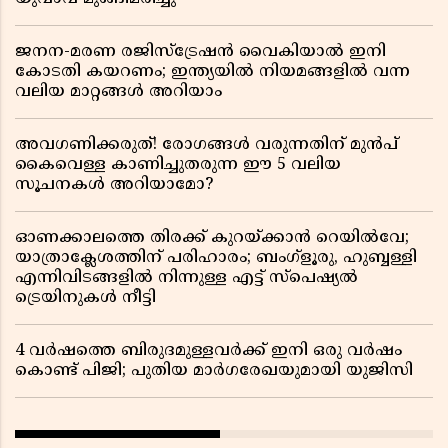
ജനന-മരണ രജിസ്ട്രേഷൻ വൈകിയാൽ ഇനി
കോടതി കയറണം; ഇന്ത്യയിൽ നിയമങ്ങളിൽ വന്ന
വലിയ മാറ്റങ്ങൾ അറിയാം
അവഗണിക്കരുത്! രോഗങ്ങൾ വരുന്നതിന് മുൻപ്
കൈവെള്ള കാണിച്ചുതരുന്ന ഈ 5 വലിയ
സൂചനകൾ അറിയാമോ?
ഓണക്കാലത്തെ തിരക്ക് കുറയ്ക്കാൻ റെയിൽവേ;
യാത്രാക്ലേശത്തിന് പരിഹാരം; ബംഗ്ളൂരു, ഹുബ്ബള്ളി
എന്നിവിടങ്ങളിൽ നിന്നുള്ള എട്ട് സ്പെഷ്യൽ
ട്രെയിനുകൾ നീട്ടി
4 വർഷത്തെ ബിരുദമുള്ളവർക്ക് ഇനി ഒരു വർഷം
കൊണ്ട് പിജി; പുതിയ മാർഗരേഖയുമായി യുജിസി