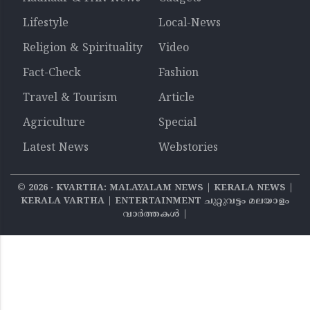
Lifestyle
Local-News
Religion & Spirituality
Video
Fact-Check
Fashion
Travel & Tourism
Article
Agriculture
Special
Latest News
Webstories
©
2026
‧ KVARTHA: MALAYALAM NEWS | KERALA NEWS |
KERALA VARTHA | ENTERTAINMENT ചുറ്റുവട്ടം മലയാളം
വാര്‍ത്തകൾ |