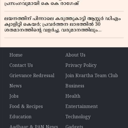
പ്രസംഗവുമായി കെ കെ രാഗേഷ്
ലയനത്തിന് പിന്നാലെ കരുത്തുകാട്ടി ആസ്റ്റർ ഡിഎം
ക്വാളിറ്റി കെയർ; പ്രവർത്തന ലാഭത്തിൽ 30
ശതമാനത്തിൻ്റെ വളർച്ച, വരുമാനത്തിലും
ലാഭത്തിലും വൻ കുതിപ്പ് രേഖപ്പെടുത്തി ആദ്യ പാദ
റിപ്പോർട്ട് പുറത്ത്
Home
About Us
Contact Us
Privacy Policy
Grievance Redressal
Join Kvartha Team Club
News
Business
Jobs
Health
Food & Recipes
Entertainment
Education
Technology
Aadhaar & PAN News
Gadgets