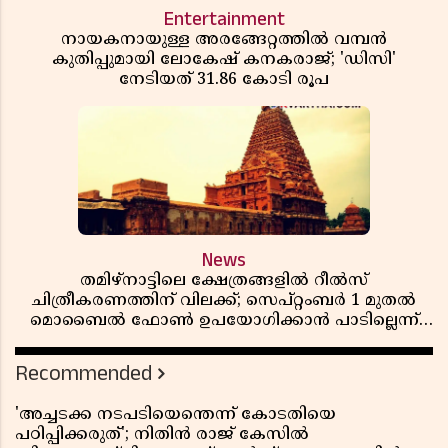
Entertainment
നായകനായുള്ള അരങ്ങേറ്റത്തിൽ വമ്പൻ
കുതിപ്പുമായി ലോകേഷ് കനകരാജ്; 'ഡിസി'
നേടിയത് 31.86 കോടി രൂപ
News
തമിഴ്‌നാട്ടിലെ ക്ഷേത്രങ്ങളിൽ റീൽസ്
ചിത്രീകരണത്തിന് വിലക്ക്; സെപ്റ്റംബർ 1 മുതൽ
മൊബൈൽ ഫോൺ ഉപയോഗിക്കാൻ പാടില്ലെന്ന്
സർക്കാർ ഉത്തരവ്
Recommended
'അച്ചടക്ക നടപടിയെന്തെന്ന് കോടതിയെ
പഠിപ്പിക്കരുത്'; നിതിൻ രാജ് കേസിൽ