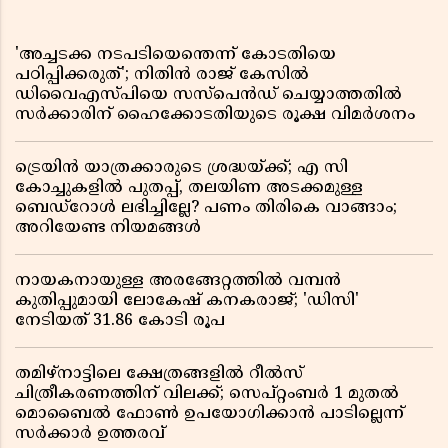
'അച്ചടക്ക നടപടിയെന്തെന്ന് കോടതിയെ
പഠിപ്പിക്കരുത്'; നിതിൻ രാജ് കേസിൽ
ഡിവൈഎസ്പിയെ സസ്പെൻഡ് ചെയ്യാത്തതിൽ
സർക്കാരിന് ഹൈക്കോടതിയുടെ രൂക്ഷ വിമർശനം
ട്രെയിൻ യാത്രക്കാരുടെ ശ്രദ്ധയ്ക്ക്; എ സി
കോച്ചുകളിൽ പുതപ്പ്, തലയിണ അടക്കമുള്ള
ബെഡ്റോൾ ലഭിച്ചില്ലേ? പണം തിരികെ വാങ്ങാം;
അറിയേണ്ട നിയമങ്ങൾ
നായകനായുള്ള അരങ്ങേറ്റത്തിൽ വമ്പൻ
കുതിപ്പുമായി ലോകേഷ് കനകരാജ്; 'ഡിസി'
നേടിയത് 31.86 കോടി രൂപ
തമിഴ്‌നാട്ടിലെ ക്ഷേത്രങ്ങളിൽ റീൽസ്
ചിത്രീകരണത്തിന് വിലക്ക്; സെപ്റ്റംബർ 1 മുതൽ
മൊബൈൽ ഫോൺ ഉപയോഗിക്കാൻ പാടില്ലെന്ന്
സർക്കാർ ഉത്തരവ്