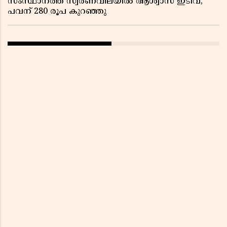
സംസ്ഥാനത്ത് സ്വര്‍ണവിലയില്‍ ആശ്വാസ ഇടിവ്;
പവന് 280 രൂപ കുറഞ്ഞു