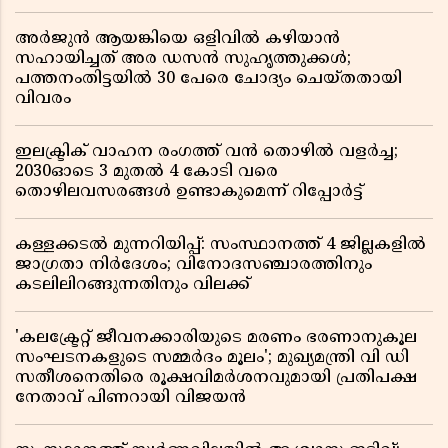
അർജുൻ ആയങ്കിയെ ഒളിവിൽ കഴിയാൻ
സഹായിച്ചത് അര ഡസൻ സുഹൃത്തുക്കൾ;
പത്തനംതിട്ടയിൽ 30 പേരെ ചോദ്യം ചെയ്തതായി
വിവരം ​​​​​​​
ഇലക്ട്രിക് വാഹന രംഗത്ത് വൻ തൊഴിൽ വളർച്ച;
2030ഓടെ 3 മുതൽ 4 കോടി വരെ
തൊഴിലവസരങ്ങൾ ഉണ്ടാകുമെന്ന് റിപ്പോർട്ട്
കള്ളക്കടൽ മുന്നറിയിപ്പ്: സംസ്ഥാനത്ത് 4 ജില്ലകളിൽ
ജാഗ്രതാ നിർദേശം; വിനോദസഞ്ചാരത്തിനും
കടലിലിറങ്ങുന്നതിനും വിലക്ക്
'കലക്ട്രേറ്റ് ജീവനക്കാരിയുടെ മരണം ഭരണാനുകൂല
സംഘടനകളുടെ സമ്മർദം മൂലം'; മുഖ്യമന്ത്രി വി ഡി
സതീശനെതിരെ രൂക്ഷവിമർശനവുമായി പ്രതിപക്ഷ
നേതാവ് പിണറായി വിജയൻ