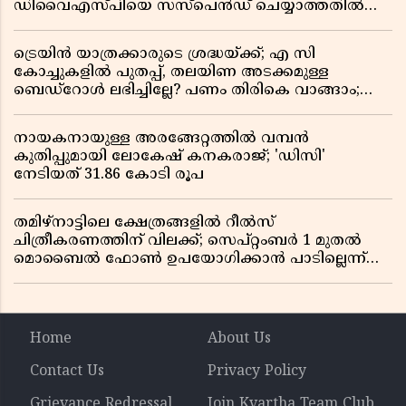
ഡിവൈഎസ്പിയെ സസ്പെൻഡ് ചെയ്യാത്തതിൽ
സർക്കാരിന് ഹൈക്കോടതിയുടെ രൂക്ഷ വിമർശനം
ട്രെയിൻ യാത്രക്കാരുടെ ശ്രദ്ധയ്ക്ക്; എ സി
കോച്ചുകളിൽ പുതപ്പ്, തലയിണ അടക്കമുള്ള
ബെഡ്റോൾ ലഭിച്ചില്ലേ? പണം തിരികെ വാങ്ങാം;
അറിയേണ്ട നിയമങ്ങൾ
നായകനായുള്ള അരങ്ങേറ്റത്തിൽ വമ്പൻ
കുതിപ്പുമായി ലോകേഷ് കനകരാജ്; 'ഡിസി'
നേടിയത് 31.86 കോടി രൂപ
തമിഴ്‌നാട്ടിലെ ക്ഷേത്രങ്ങളിൽ റീൽസ്
ചിത്രീകരണത്തിന് വിലക്ക്; സെപ്റ്റംബർ 1 മുതൽ
മൊബൈൽ ഫോൺ ഉപയോഗിക്കാൻ പാടില്ലെന്ന്
സർക്കാർ ഉത്തരവ്
Home
About Us
Contact Us
Privacy Policy
Grievance Redressal
Join Kvartha Team Club