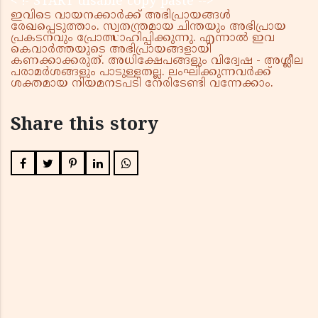
< !- START disable copy paste -->
ഇവിടെ വായനക്കാർക്ക് അഭിപ്രായങ്ങൾ
രേഖപ്പെടുത്താം. സ്വതന്ത്രമായ ചിന്തയും അഭിപ്രായ
പ്രകടനവും പ്രോത്സാഹിപ്പിക്കുന്നു. എന്നാൽ ഇവ
കെവാർത്തയുടെ അഭിപ്രായങ്ങളായി
കണക്കാക്കരുത്. അധിക്ഷേപങ്ങളും വിദ്വേഷ - അശ്ലീല
പരാമർശങ്ങളും പാടുള്ളതല്ല. ലംഘിക്കുന്നവർക്ക്
ശക്തമായ നിയമനടപടി നേരിടേണ്ടി വന്നേക്കാം.
Share this story