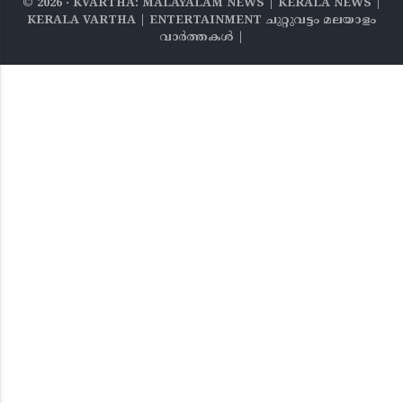
©
2026
‧ KVARTHA: MALAYALAM NEWS | KERALA NEWS |
KERALA VARTHA | ENTERTAINMENT ചുറ്റുവട്ടം മലയാളം
വാര്‍ത്തകൾ |