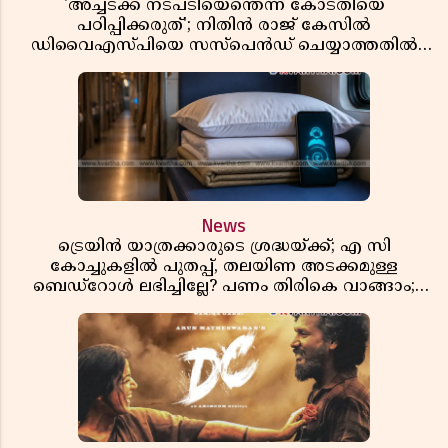
'അച്ചടക്ക നടപടിയെന്തെന്ന് കോടതിയെ
പഠിപ്പിക്കരുത്'; നിതിൻ രാജ് കേസിൽ
ഡിവൈഎസ്പിയെ സസ്പെൻഡ് ചെയ്യാത്തതിൽ
സർക്കാരിന് ഹൈക്കോടതിയുടെ രൂക്ഷ വിമർശനം
News
ട്രെയിൻ യാത്രക്കാരുടെ ശ്രദ്ധയ്ക്ക്; എ സി
കോച്ചുകളിൽ പുതപ്പ്, തലയിണ അടക്കമുള്ള
ബെഡ്റോൾ ലഭിച്ചില്ലേ? പണം തിരികെ വാങ്ങാം;
അറിയേണ്ട നിയമങ്ങൾ