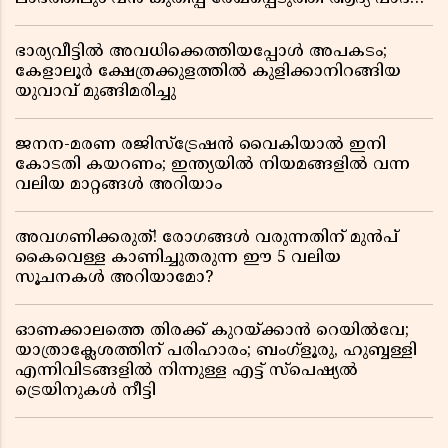
റിപ്പോർട്ട് പുറത്ത്
ഭാര്യവീട്ടിൽ അവധിക്കെത്തിയപ്പോൾ അപകടം;
കേളാലൂർ ക്ഷേത്രക്കുളത്തിൽ കുളിക്കാനിറങ്ങിയ
യുവാവ് മുങ്ങിമരിച്ചു
ജനന-മരണ രജിസ്ട്രേഷൻ വൈകിയാൽ ഇനി
കോടതി കയറണം; ഇന്ത്യയിൽ നിയമങ്ങളിൽ വന്ന
വലിയ മാറ്റങ്ങൾ അറിയാം
അവഗണിക്കരുത്! രോഗങ്ങൾ വരുന്നതിന് മുൻപ്
കൈവെള്ള കാണിച്ചുതരുന്ന ഈ 5 വലിയ
സൂചനകൾ അറിയാമോ?
ഓണക്കാലത്തെ തിരക്ക് കുറയ്ക്കാൻ റെയിൽവേ;
യാത്രാക്ലേശത്തിന് പരിഹാരം; ബംഗ്ളൂരു, ഹുബ്ബള്ളി
എന്നിവിടങ്ങളിൽ നിന്നുള്ള എട്ട് സ്പെഷ്യൽ
ട്രെയിനുകൾ നീട്ടി