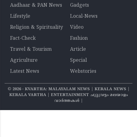
Aadhaar & PAN News
Gadgets
Lifestyle
Local-News
Religion & Spirituality
Video
Fact-Check
Fashion
Travel & Tourism
Article
Agriculture
Special
Latest News
Webstories
©
2026
‧ KVARTHA: MALAYALAM NEWS | KERALA NEWS |
KERALA VARTHA | ENTERTAINMENT ചുറ്റുവട്ടം മലയാളം
വാര്‍ത്തകൾ |