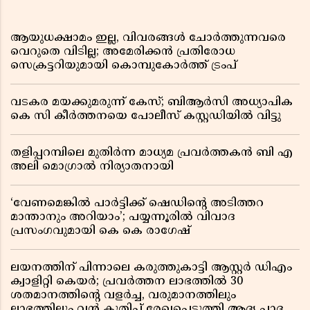
ആയുധക്ഷാമം ഇല്ല, വിവരങ്ങൾ ചോർത്തുന്നവരെ
വെറുതെ വിടില്ല; അമേരിക്കൻ പ്രതിരോധ
സെക്രട്ടറിയുമായി കൊമ്പുകോർത്ത് ട്രംപ്
വടകര മയക്കുമരുന്ന് കേസ്; ബിആർസി അധ്യാപിക
കെ സി കീർത്തനയെ പോലീസ് കസ്റ്റഡിയിൽ വിട്ടു
തളിപ്പറമ്പിലെ മുതിർന്ന മാധ്യമ പ്രവർത്തകൻ ബി എ
അലി മൊഗ്രാൽ നിര്യാതനായി
‘വേണമെങ്കിൽ പാർട്ടിക്ക് ഷെഡിൻ്റെ അടിത്തറ
മാന്താനും അറിയാം’; പയ്യന്നൂരിൽ വിവാദ
പ്രസംഗവുമായി കെ കെ രാഗേഷ്
ലയനത്തിന് പിന്നാലെ കരുത്തുകാട്ടി ആസ്റ്റർ ഡിഎം
ക്വാളിറ്റി കെയർ; പ്രവർത്തന ലാഭത്തിൽ 30
ശതമാനത്തിൻ്റെ വളർച്ച, വരുമാനത്തിലും
ലാഭത്തിലും വൻ കുതിപ്പ് രേഖപ്പെടുത്തി ആദ്യ പാദ