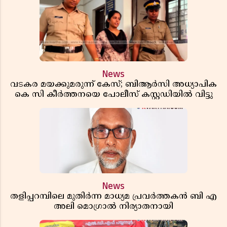
News
വടകര മയക്കുമരുന്ന് കേസ്; ബിആർസി അധ്യാപിക
കെ സി കീർത്തനയെ പോലീസ് കസ്റ്റഡിയിൽ വിട്ടു
News
തളിപ്പറമ്പിലെ മുതിർന്ന മാധ്യമ പ്രവർത്തകൻ ബി എ
അലി മൊഗ്രാൽ നിര്യാതനായി