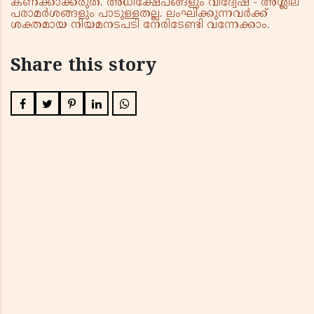
കണക്കാക്കരുത്. അധിക്ഷേപങ്ങളും വിദ്വേഷ - അശ്ലീല
പരാമർശങ്ങളും പാടുള്ളതല്ല. ലംഘിക്കുന്നവർക്ക്
ശക്തമായ നിയമനടപടി നേരിടേണ്ടി വന്നേക്കാം.
Share this story