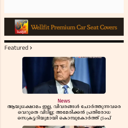
Featured
News
ആയുധക്ഷാമം ഇല്ല, വിവരങ്ങൾ ചോർത്തുന്നവരെ
വെറുതെ വിടില്ല; അമേരിക്കൻ പ്രതിരോധ
സെക്രട്ടറിയുമായി കൊമ്പുകോർത്ത് ട്രംപ്