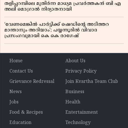
തളിപ്പറമ്പിലെ മുതിർന്ന മാധ്യമ പ്രവർത്തകൻ ബി എ
അലി മൊഗ്രാൽ നിര്യാതനായി
‘വേണമെങ്കിൽ പാർട്ടിക്ക് ഷെഡിൻ്റെ അടിത്തറ
മാന്താനും അറിയാം’; പയ്യന്നൂരിൽ വിവാദ
പ്രസംഗവുമായി കെ കെ രാഗേഷ്
Home
About Us
Contact Us
Privacy Policy
Grievance Redressal
Join Kvartha Team Club
News
Business
Jobs
Health
Food & Recipes
Entertainment
Education
Technology