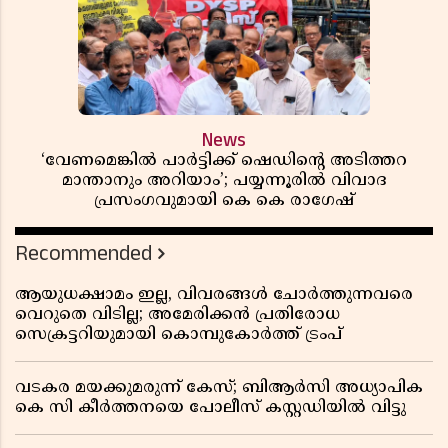
News
‘വേണമെങ്കിൽ പാർട്ടിക്ക് ഷെഡിൻ്റെ അടിത്തറ
മാന്താനും അറിയാം’; പയ്യന്നൂരിൽ വിവാദ
പ്രസംഗവുമായി കെ കെ രാഗേഷ്
Recommended
ആയുധക്ഷാമം ഇല്ല, വിവരങ്ങൾ ചോർത്തുന്നവരെ
വെറുതെ വിടില്ല; അമേരിക്കൻ പ്രതിരോധ
സെക്രട്ടറിയുമായി കൊമ്പുകോർത്ത് ട്രംപ്
വടകര മയക്കുമരുന്ന് കേസ്; ബിആർസി അധ്യാപിക
കെ സി കീർത്തനയെ പോലീസ് കസ്റ്റഡിയിൽ വിട്ടു