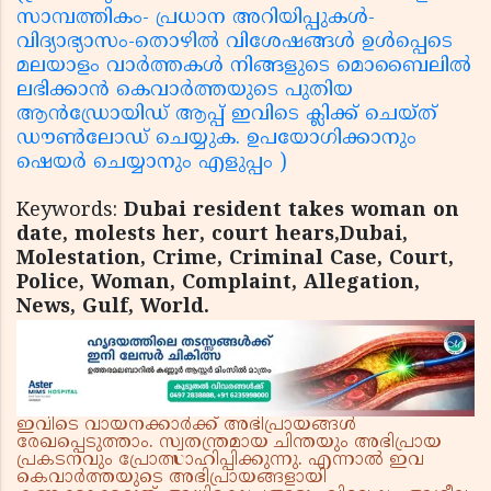
സാമ്പത്തികം- പ്രധാന അറിയിപ്പുകൾ-
വിദ്യാഭ്യാസം-തൊഴിൽ വിശേഷങ്ങൾ ഉൾപ്പെടെ
മലയാളം വാർത്തകൾ നിങ്ങളുടെ മൊബൈലിൽ
ലഭിക്കാൻ കെവാർത്തയുടെ പുതിയ
ആൻഡ്രോയിഡ് ആപ്പ് ഇവിടെ ക്ലിക്ക് ചെയ്ത്
ഡൗൺലോഡ് ചെയ്യുക. ഉപയോഗിക്കാനും
ഷെയർ ചെയ്യാനും എളുപ്പം )
Keywords:
Dubai resident takes woman on
date, molests her, court hears,Dubai,
Molestation, Crime, Criminal Case, Court,
Police, Woman, Complaint, Allegation,
News, Gulf, World.
ഇവിടെ വായനക്കാർക്ക് അഭിപ്രായങ്ങൾ
രേഖപ്പെടുത്താം. സ്വതന്ത്രമായ ചിന്തയും അഭിപ്രായ
പ്രകടനവും പ്രോത്സാഹിപ്പിക്കുന്നു. എന്നാൽ ഇവ
കെവാർത്തയുടെ അഭിപ്രായങ്ങളായി