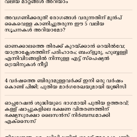
വലിയ മാറ്റങ്ങൾ അറിയാം
അവഗണിക്കരുത്! രോഗങ്ങൾ വരുന്നതിന് മുൻപ്
കൈവെള്ള കാണിച്ചുതരുന്ന ഈ 5 വലിയ
സൂചനകൾ അറിയാമോ?
ഓണക്കാലത്തെ തിരക്ക് കുറയ്ക്കാൻ റെയിൽവേ;
യാത്രാക്ലേശത്തിന് പരിഹാരം; ബംഗ്ളൂരു, ഹുബ്ബള്ളി
എന്നിവിടങ്ങളിൽ നിന്നുള്ള എട്ട് സ്പെഷ്യൽ
ട്രെയിനുകൾ നീട്ടി
4 വർഷത്തെ ബിരുദമുള്ളവർക്ക് ഇനി ഒരു വർഷം
കൊണ്ട് പിജി; പുതിയ മാർഗരേഖയുമായി യുജിസി
ഓപ്പറേഷൻ ശുദ്ധിയുടെ ഭാഗമായി പുതിയ ഉത്തരവ്;
കള്ള് ഷാപ്പുകളിലെ ഭക്ഷണ വിതരണത്തിന്
ഭക്ഷ്യസുരക്ഷാ ലൈസൻസ് നിർബന്ധമാക്കി
എക്സൈസ്