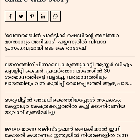
‘വേണമെങ്കിൽ പാർട്ടിക്ക് ഷെഡിൻ്റെ അടിത്തറ
മാന്താനും അറിയാം’; പയ്യന്നൂരിൽ വിവാദ
പ്രസംഗവുമായി കെ കെ രാഗേഷ്
ലയനത്തിന് പിന്നാലെ കരുത്തുകാട്ടി ആസ്റ്റർ ഡിഎം
ക്വാളിറ്റി കെയർ; പ്രവർത്തന ലാഭത്തിൽ 30
ശതമാനത്തിൻ്റെ വളർച്ച, വരുമാനത്തിലും
ലാഭത്തിലും വൻ കുതിപ്പ് രേഖപ്പെടുത്തി ആദ്യ പാദ
റിപ്പോർട്ട് പുറത്ത്
ഭാര്യവീട്ടിൽ അവധിക്കെത്തിയപ്പോൾ അപകടം;
കേളാലൂർ ക്ഷേത്രക്കുളത്തിൽ കുളിക്കാനിറങ്ങിയ
യുവാവ് മുങ്ങിമരിച്ചു
ജനന-മരണ രജിസ്ട്രേഷൻ വൈകിയാൽ ഇനി
കോടതി കയറണം; ഇന്ത്യയിൽ നിയമങ്ങളിൽ വന്ന