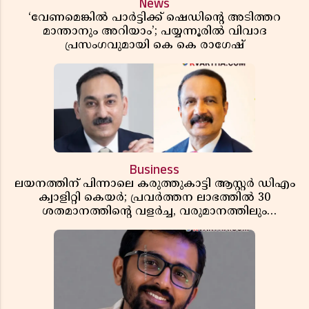
News
‘വേണമെങ്കിൽ പാർട്ടിക്ക് ഷെഡിൻ്റെ അടിത്തറ
മാന്താനും അറിയാം’; പയ്യന്നൂരിൽ വിവാദ
പ്രസംഗവുമായി കെ കെ രാഗേഷ്
Business
ലയനത്തിന് പിന്നാലെ കരുത്തുകാട്ടി ആസ്റ്റർ ഡിഎം
ക്വാളിറ്റി കെയർ; പ്രവർത്തന ലാഭത്തിൽ 30
ശതമാനത്തിൻ്റെ വളർച്ച, വരുമാനത്തിലും
ലാഭത്തിലും വൻ കുതിപ്പ് രേഖപ്പെടുത്തി ആദ്യ പാദ
റിപ്പോർട്ട് പുറത്ത്