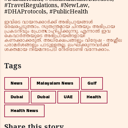
#TravelRegulations, #NewLaw,
#DHAProtocols, #PublicHealth
ഇവിടെ വായനക്കാർക്ക് അഭിപ്രായങ്ങൾ
രേഖപ്പെടുത്താം. സ്വതന്ത്രമായ ചിന്തയും അഭിപ്രായ
പ്രകടനവും പ്രോത്സാഹിപ്പിക്കുന്നു. എന്നാൽ ഇവ
കെവാർത്തയുടെ അഭിപ്രായങ്ങളായി
കണക്കാക്കരുത്. അധിക്ഷേപങ്ങളും വിദ്വേഷ - അശ്ലീല
പരാമർശങ്ങളും പാടുള്ളതല്ല. ലംഘിക്കുന്നവർക്ക്
ശക്തമായ നിയമനടപടി നേരിടേണ്ടി വന്നേക്കാം.
Tags
News
Malayalam News
Gulf
Dubai
Dubai
UAE
Health
Health News
Share this story