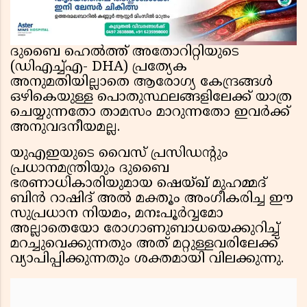
ദുബൈ ഹെൽത്ത് അതോറിറ്റിയുടെ
(ഡിഎച്ച്എ- DHA) പ്രത്യേക
അനുമതിയില്ലാതെ ആരോഗ്യ കേന്ദ്രങ്ങൾ
ഒഴികെയുള്ള പൊതുസ്ഥലങ്ങളിലേക്ക് യാത്ര
ചെയ്യുന്നതോ താമസം മാറുന്നതോ ഇവർക്ക്
അനുവദനീയമല്ല.
യുഎഇയുടെ വൈസ് പ്രസിഡന്റും
പ്രധാനമന്ത്രിയും ദുബൈ
ഭരണാധികാരിയുമായ ഷെയ്ഖ് മുഹമ്മദ്
ബിൻ റാഷിദ് അൽ മക്തൂം അംഗീകരിച്ച ഈ
സുപ്രധാന നിയമം, മനഃപൂർവ്വമോ
അല്ലാതെയോ രോഗാണുബാധയെക്കുറിച്ച്
മറച്ചുവെക്കുന്നതും അത് മറ്റുള്ളവരിലേക്ക്
വ്യാപിപ്പിക്കുന്നതും ശക്തമായി വിലക്കുന്നു.