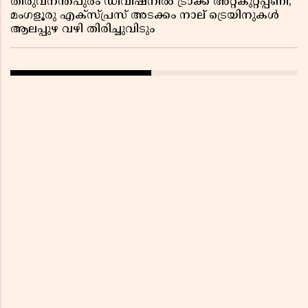
തിരുവനന്തപുരം ഡിവിഷനിൽ ട്രാക്ക് അറ്റകുറ്റപ്പണി;
മംഗളൂരു എക്സ്പ്രസ് അടക്കം നാല് ട്രെയിനുകൾ
ആലപ്പുഴ വഴി തിരിച്ചുവിടും