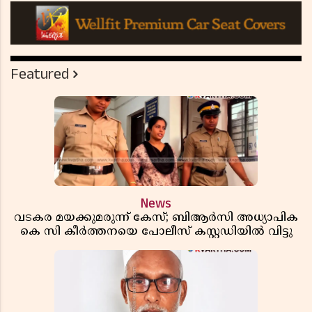
Featured
News
വടകര മയക്കുമരുന്ന് കേസ്; ബിആർസി അധ്യാപിക
കെ സി കീർത്തനയെ പോലീസ് കസ്റ്റഡിയിൽ വിട്ടു