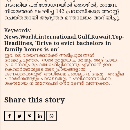
നടത്തിയ പരിശോധനയില്‍ തൊഴില്‍, താമസ
നിയമങ്ങള്‍ ലംഘിച്ച 142 പ്രവാസികളെ അറസ്റ്റ്
ചെയ്തതായി ആഭ്യന്തര മന്ത്രാലയം അറിയിച്ചു.
Keywords:
News,World,international,Gulf,Kuwait,Top-
Headlines, ‘Drive to evict bachelors in
family homes is on’
ഇവിടെ വായനക്കാർക്ക് അഭിപ്രായങ്ങൾ
രേഖപ്പെടുത്താം. സ്വതന്ത്രമായ ചിന്തയും അഭിപ്രായ
പ്രകടനവും പ്രോത്സാഹിപ്പിക്കുന്നു. എന്നാൽ ഇവ
കെവാർത്തയുടെ അഭിപ്രായങ്ങളായി
കണക്കാക്കരുത്. അധിക്ഷേപങ്ങളും വിദ്വേഷ - അശ്ലീല
പരാമർശങ്ങളും പാടുള്ളതല്ല. ലംഘിക്കുന്നവർക്ക്
ശക്തമായ നിയമനടപടി നേരിടേണ്ടി വന്നേക്കാം.
Share this story