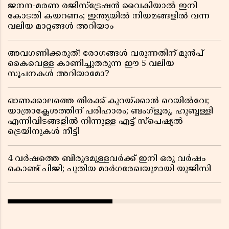
ജനന-മരണ രജിസ്ട്രേഷൻ വൈകിയാൽ ഇനി
കോടതി കയറണം; ഇന്ത്യയിൽ നിയമങ്ങളിൽ വന്ന
വലിയ മാറ്റങ്ങൾ അറിയാം
അവഗണിക്കരുത്! രോഗങ്ങൾ വരുന്നതിന് മുൻപ്
കൈവെള്ള കാണിച്ചുതരുന്ന ഈ 5 വലിയ
സൂചനകൾ അറിയാമോ?
ഓണക്കാലത്തെ തിരക്ക് കുറയ്ക്കാൻ റെയിൽവേ;
യാത്രാക്ലേശത്തിന് പരിഹാരം; ബംഗ്ളൂരു, ഹുബ്ബള്ളി
എന്നിവിടങ്ങളിൽ നിന്നുള്ള എട്ട് സ്പെഷ്യൽ
ട്രെയിനുകൾ നീട്ടി
4 വർഷത്തെ ബിരുദമുള്ളവർക്ക് ഇനി ഒരു വർഷം
കൊണ്ട് പിജി; പുതിയ മാർഗരേഖയുമായി യുജിസി