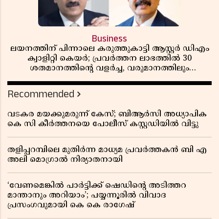
Business
ലയനത്തിന് പിന്നാലെ കരുത്തുകാട്ടി ആസ്റ്റർ ഡിഎം
ക്വാളിറ്റി കെയർ; പ്രവർത്തന ലാഭത്തിൽ 30
ശതമാനത്തിൻ്റെ വളർച്ച, വരുമാനത്തിലും
ലാഭത്തിലും വൻ കുതിപ്പ് രേഖപ്പെടുത്തി ആദ്യ പാദ
റിപ്പോർട്ട് പുറത്ത്
Recommended
വടകര മയക്കുമരുന്ന് കേസ്; ബിആർസി അധ്യാപിക
കെ സി കീർത്തനയെ പോലീസ് കസ്റ്റഡിയിൽ വിട്ടു
തളിപ്പറമ്പിലെ മുതിർന്ന മാധ്യമ പ്രവർത്തകൻ ബി എ
അലി മൊഗ്രാൽ നിര്യാതനായി
‘വേണമെങ്കിൽ പാർട്ടിക്ക് ഷെഡിൻ്റെ അടിത്തറ
മാന്താനും അറിയാം’; പയ്യന്നൂരിൽ വിവാദ
പ്രസംഗവുമായി കെ കെ രാഗേഷ്