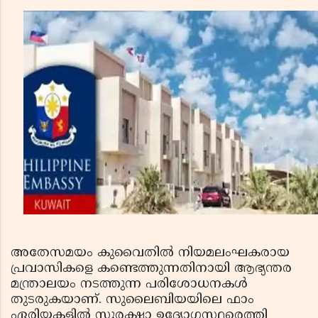
അതേസമയം കുവൈതില്‍ നിയമലംഘകരായ
പ്രവാസികളെ കണ്ടെത്തുന്നതിനായി ആഭ്യന്തര
മന്ത്രാലയം നടത്തുന്ന പരിശോധനകള്‍
തുടരുകയാണ്. സുലൈബിയയിലെ ഫാം
ഏരിയകളില്‍ സുരക്ഷാ ഉദ്യോഗസ്ഥരെത്തി