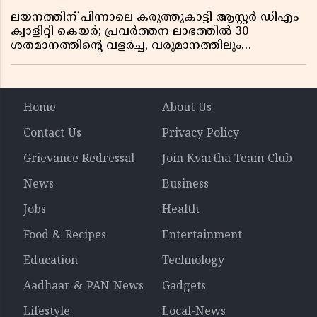
ലയനത്തിന് പിന്നാലെ കരുത്തുകാട്ടി ആസ്റ്റർ ഡിഎം
ക്വാളിറ്റി കെയർ; പ്രവർത്തന ലാഭത്തിൽ 30
ശതമാനത്തിൻ്റെ വളർച്ച, വരുമാനത്തിലും
ലാഭത്തിലും വൻ കുതിപ്പ് രേഖപ്പെടുത്തി ആദ്യ പാദ
റിപ്പോർട്ട് പുറത്ത്
Home
About Us
Contact Us
Privacy Policy
Grievance Redressal
Join Kvartha Team Club
News
Business
Jobs
Health
Food & Recipes
Entertainment
Education
Technology
Aadhaar & PAN News
Gadgets
Lifestyle
Local-News