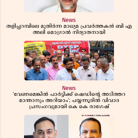
News
തളിപ്പറമ്പിലെ മുതിർന്ന മാധ്യമ പ്രവർത്തകൻ ബി എ
അലി മൊഗ്രാൽ നിര്യാതനായി
News
‘വേണമെങ്കിൽ പാർട്ടിക്ക് ഷെഡിൻ്റെ അടിത്തറ
മാന്താനും അറിയാം’; പയ്യന്നൂരിൽ വിവാദ
പ്രസംഗവുമായി കെ കെ രാഗേഷ്