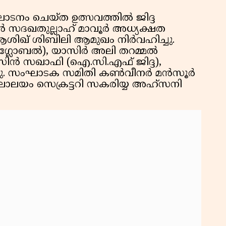
ഘാടനം ചെയ്ത ഉത്സവത്തിൽ ജിദ്ദ
സദഖതുല്ലാഹ് മാവൂർ അധ്യക്ഷത
റി ആശിഖ് ശിബിലി ആമുഖം നിർവഹിച്ചു.
ഗ്ലോബൽ), യാസിര്‍ അലി തറമ്മല്‍
ഹ്സിൻ സഖാഫി (ഐ.സി.എഫ് ജിദ്ദ),
്നു. സംഘാടക സമിതി കൺവീനർ മന്‍സൂര്‍
ം കലാലയം സെക്രട്ടറി സകരിയ്യ അഹ്സനി