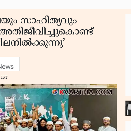
കലയും സാഹിത്യവും
അതിജീവിച്ചുകൊണ്ട്
ലനിൽക്കുന്നു’
 IST