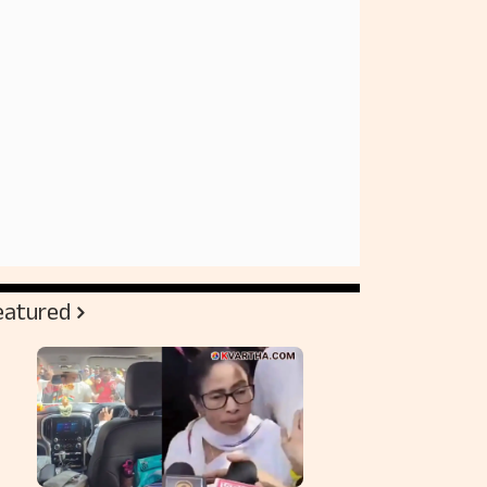
eatured