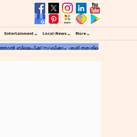
Entertainment
Local-News
More