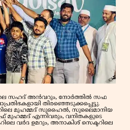
റിലെ സഹദ് അൻവറും, നോർത്തിൽ സഫ
പ്രതിഭകളായി തിരഞ്ഞെടുക്കപ്പെട്ടു.
്ടറിലെ മുഹമ്മദ് സുഹൈൽ, സുലൈമാനിയ
് മുഹമ്മദ് എന്നിവരും, വനിതകളുടെ
ിലെ വർദ ഉമറും, അനാകിശ് സെക്ടറിലെ