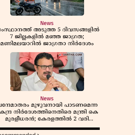
News
ംസ്ഥാനത്ത് അടുത്ത 5 ദിവസങ്ങളിൽ
7 ജില്ലകളിൽ മഞ്ഞ ജാഗ്രത;
മണിമലയാറിൽ ജാഗ്രതാ നിർദേശം
News
ന്ദേമാതരം മുഴുവനായി പാടണമെന്ന
േന്ദ്ര നിർദേശത്തിനെതിരെ മന്ത്രി കെ
മുരളീധരൻ; കേരളത്തിൽ 2 വരി
മാത്രമേ ഉണ്ടാകൂ എന്ന് പ്രതികരണം