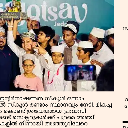
സ
് ഇന്റർനാഷണൽ സ്കൂൾ ഒന്നാം
വ
്കൂൾ രണ്ടാം സ്ഥാനവും നേടി. മികച്ച
ക
ൊണ്ട് ശ്രദ്ധേയമായ പ്രവാസി
രണ്ട് സെക്ടറുകള്‍ക്ക് പുറമെ അഞ്ച്
സുകളില്‍ നിന്നായി അഞ്ഞൂറിലേറെ