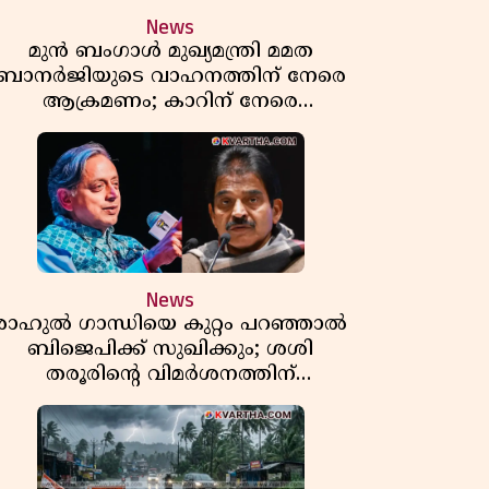
News
മുൻ ബംഗാൾ മുഖ്യമന്ത്രി മമത
ബാനർജിയുടെ വാഹനത്തിന് നേരെ
ആക്രമണം; കാറിന് നേരെ
പാഞ്ഞുകയറി അക്രമികൾ
News
രാഹുൽ ഗാന്ധിയെ കുറ്റം പറഞ്ഞാൽ
ബിജെപിക്ക് സുഖിക്കും; ശശി
തരൂരിന്റെ വിമർശനത്തിന്
മറുപടിയുമായി കെ സി
വേണുഗോപാൽ