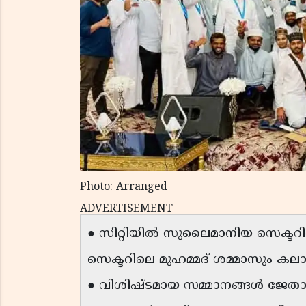
Photo: Arranged
ADVERTISEMENT
● സിറ്റിയിൽ സുലൈമാനിയ സെക്
സെക്ടറിലെ മുഹമ്മദ് ശമ്മാസും കലാപ
● വിശിഷ്ടമായ സമ്മാനങ്ങൾ ജേതാക്