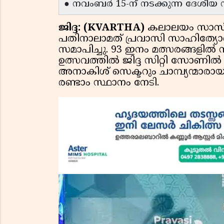
● നവംബർ 15-ന് നടക്കുന്ന ദേശീയ
ജിദ്ദ: (KVARTHA)
കലാലയം സാസ്കാ
പതിനാലാമത് പ്രവാസി സാഹിത്യോ
സമാപിച്ചു. 93 ഇനം മത്സരങ്ങളിൽ
ഉത്സവത്തിൽ ജിദ്ദ സിറ്റി സോണി
അനാകിശ് സെക്ടറും ചാമ്പ്യന്മാര
രണ്ടാം സ്ഥാനം നേടി.