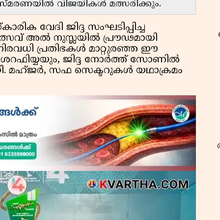
 സ്മരണയിൽ വിജയികൾ മത്സരിക്കും.
രിക വേദി ജിദ്ദ സംഘടിപ്പിച്ച
ത്സവ് അൽ നുസ്ലയിൽ പ്രൗഢമായി
 നിരവധി പ്രതിഭകൾ മാറ്റുരഞ്ഞ ഈ
ൽ ശറഫിയ്യയും, ജിദ്ദ നോർത്ത് സോണിൽ
ായി. മഹ്ജർ, സഫ സെക്ടറുകൾ യഥാക്രമം