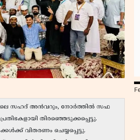
F
ടറിലെ സഹദ് അൻവറും, നോർത്തിൽ സഫ
്രതിഭകളായി തിരഞ്ഞെടുക്കപ്പെട്ടു.
കൾക്ക് വിതരണം ചെയ്യപ്പെട്ടു.