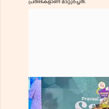
പ്രതിഭകളാണ് മാറ്റുരച്ചത്.