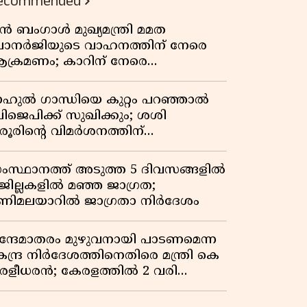
ecommended
ുൻ ബംഗാൾ മുഖ്യമന്ത്രി മമത
ാനർജിയുടെ വാഹനത്തിന് നേരെ
ക്രമണം; കാറിന് നേരെ
ാഞ്ഞുകയറി അക്രമികൾ
ാഹുൽ ഗാന്ധിയെ കുറ്റം പറഞ്ഞാൽ
ിജെപിക്ക് സുഖിക്കും; ശശി
രൂരിന്റെ വിമർശനത്തിന്
റുപടിയുമായി കെ സി
േണുഗോപാൽ
ംസ്ഥാനത്ത് അടുത്ത 5 ദിവസങ്ങളിൽ
 ജില്ലകളിൽ മഞ്ഞ ജാഗ്രത;
ണിമലയാറിൽ ജാഗ്രതാ നിർദേശം
ന്ദേമാതരം മുഴുവനായി പാടണമെന്ന
േന്ദ്ര നിർദേശത്തിനെതിരെ മന്ത്രി കെ
ുരളീധരൻ; കേരളത്തിൽ 2 വരി
ാത്രമേ ഉണ്ടാകൂ എന്ന് പ്രതികരണം