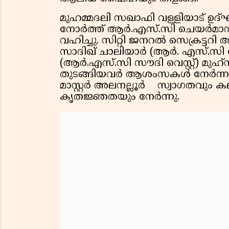
മുഹമ്മദലി സഖാഫി വള്ളിയാട് ഉദ്
നോർത്ത് ആർ.എസ്.സി ചെയർമാൻ 
വഹിച്ചു. സിറ്റി ജനറല്‍ സെക്രട്ട
സാദിഖ് ചാലിയാര്‍ (ആർ. എസ്.സി 
(ആർ.എസ്.സി സൗദി വെസ്റ്റ്) മു
തുടങ്ങിയവര്‍ ആശംസകള്‍ നേര്‍ന
മാസ്റ്റര്‍ അലനല്ലൂര്‍ സ്വാഗതവു
കൃതജ്ഞതയും നേര്‍ന്നു.