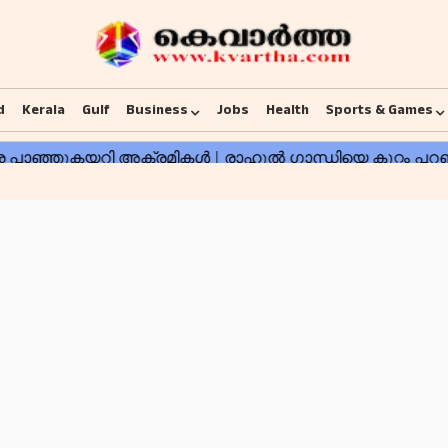
d
Kerala
Gulf
Business
Jobs
Health
Sports & Games