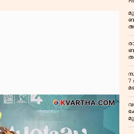
R
മ
ബ
ആ
പ
ര
ബ
ത
മ
വ
സ
7
മ
വ
ക
മ
മ