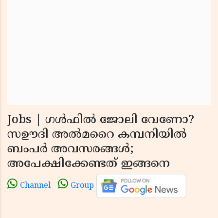
Jobs | ഗൾഫിൽ ജോലി വേണോ?
സഊദി അൽമറൈ കമ്പനിയിൽ
ബംപർ അവസരങ്ങൾ;
അപേക്ഷിക്കേണ്ടത് ഇങ്ങനെ
Channel
Group