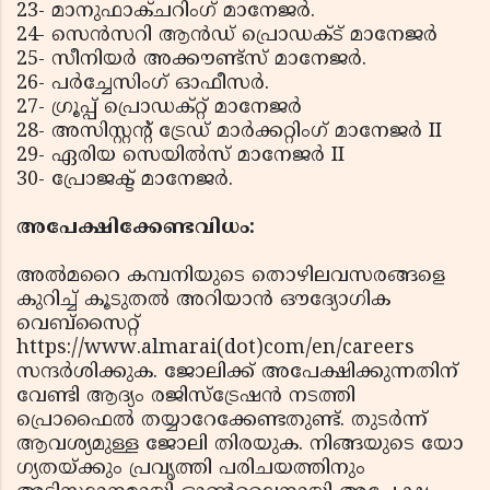
23- മാനുഫാക്ചറിംഗ് മാനേജർ.
24- സെൻസറി ആൻഡ് പ്രൊഡക്‌ട് മാനേജർ
25- സീനിയർ അക്കൗണ്ട്സ് മാനേജർ.
26- പർച്ചേസിംഗ് ഓഫീസർ.
27- ഗ്രൂപ്പ് പ്രൊഡക്റ്റ് മാനേജർ
28- അസിസ്റ്റന്റ് ട്രേഡ് മാർക്കറ്റിംഗ് മാനേജർ II
29- ഏരിയ സെയിൽസ് മാനേജർ II
30- പ്രോജക്ട് മാനേജർ.
അപേക്ഷിക്കേണ്ടവിധം:
അൽമറൈ കമ്പനിയുടെ തൊഴിലവസരങ്ങളെ
കുറിച്ച് കൂടുതൽ അറിയാൻ ഔദ്യോഗിക
വെബ്‌സൈറ്റ്
https://www.almarai(dot)com/en/careers
സന്ദർശിക്കുക. ജോലിക്ക് അപേക്ഷിക്കുന്നതിന്
വേണ്ടി ആദ്യം രജിസ്‌ട്രേഷൻ നടത്തി
പ്രൊഫൈൽ തയ്യാറേക്കേണ്ടതുണ്ട്. തുടർന്ന്
ആവശ്യമുള്ള ജോലി തിരയുക. നിങ്ങയുടെ യോ​
ഗ്യതയ്ക്കും പ്രവൃത്തി പരിചയത്തിനും