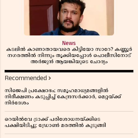
News
കടലിൽ കാണാതായവരെ കിട്ടിയോ സാറേ? കണ്ണൂർ
നഗരത്തിൽ നിന്നും തൂക്കിയപ്പോൾ പൊലീസിനോട്
അർജുൻ ആയങ്കിയുടെ ചോദ്യം
Recommended
സിജെപി പ്രക്ഷോഭം; സമൂഹമാധ്യമങ്ങളിൽ
നിരീക്ഷണം കടുപ്പിച്ച് കേന്ദ്രസർക്കാർ, മെറ്റയ്ക്ക്
നിർദേശം
റെയിൽവേ ട്രാക്ക് പരിശോധനയ്ക്കിടെ
പക്ഷിയിടിച്ചു; ഡ്രോൺ മരത്തിൽ കുടുങ്ങി