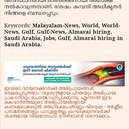
അടിസ്ഥാനമായി ഓൺലൈനായി അപേക്ഷ
നൽകാവുന്നതാണ്. ശേഷം കമ്പനി അധികൃതർ
നിങ്ങളെ ബന്ധപ്പെടും.
Keywords:
Malayalam-News, World, World-
News, Gulf, Gulf-News, Almarai hiring,
Saudi Arabia, Jobs, Gulf, Almarai hiring in
Saudi Arabia.
< !- START disable copy paste -->
< !- START
disable copy paste -->
ഇവിടെ വായനക്കാർക്ക് അഭിപ്രായങ്ങൾ
രേഖപ്പെടുത്താം. സ്വതന്ത്രമായ ചിന്തയും അഭിപ്രായ
പ്രകടനവും പ്രോത്സാഹിപ്പിക്കുന്നു. എന്നാൽ ഇവ
കെവാർത്തയുടെ അഭിപ്രായങ്ങളായി
കണക്കാക്കരുത്. അധിക്ഷേപങ്ങളും വിദ്വേഷ - അശ്ലീല
പരാമർശങ്ങളും പാടുള്ളതല്ല. ലംഘിക്കുന്നവർക്ക്
ശക്തമായ നിയമനടപടി നേരിടേണ്ടി വന്നേക്കാം.