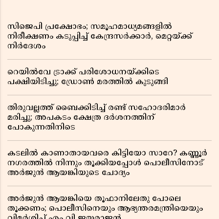
സിജെപി പ്രക്ഷോഭം; സമൂഹമാധ്യമങ്ങളിൽ
നിരീക്ഷണം കടുപ്പിച്ച് കേന്ദ്രസർക്കാർ, മെറ്റയ്ക്ക്
നിർദേശം
റെയിൽവേ ട്രാക്ക് പരിശോധനയ്ക്കിടെ
പക്ഷിയിടിച്ചു; ഡ്രോൺ മരത്തിൽ കുടുങ്ങി
തിരുവല്ലത്ത് ബൈക്കിടിച്ച് രണ്ട് സഹോദരിമാർ
മരിച്ചു; അപകടം ക്ഷേത്ര ദർശനത്തിന്
പോകുന്നതിനിടെ
കടലിൽ കാണാതായവരെ കിട്ടിയോ സാറേ? കണ്ണൂർ
നഗരത്തിൽ നിന്നും തൂക്കിയപ്പോൾ പൊലീസിനോട്
അർജുൻ ആയങ്കിയുടെ ചോദ്യം
അർജുൻ ആയങ്കിയെ തൂഫാനിലേതു പോലെ
തൂക്കണം; പൊലീസിനെയും ആഭ്യന്തരമന്ത്രിയെയും
വിമർശിച്ച് എം വി ജയരാജൻ