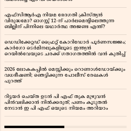
എഫ്സിആർഎ നിയമ ഭേദഗതി ക്രിസ്ത്യൻ
വിരുദ്ധമോ? ഓഗസ്റ്റ് 12-ന് പാർലമെന്റിലെത്തുന്ന
ബില്ലിന് പിന്നിലെ യഥാർത്ഥ അജണ്ട എന്ത്?
ഡെഡിക്കേറ്റഡ് ഫ്രൈറ്റ് കോറിഡോർ പൂർണസജ്ജം;
കാർഗോ ടെർമിനലുകളിലൂടെ ഇന്ത്യൻ
റെയിൽവേയുടെ ചരക്ക് ഗതാഗതത്തിൽ വൻ കുതിപ്പ്
2026 ലോകകപ്പിൽ മെസ്സിക്കും റൊണാൾഡോയ്ക്കും
വധഭീഷണി; ഞെട്ടിക്കുന്ന പോലീസ് രേഖകൾ
പുറത്ത്
റിട്ടയർ ചെയ്ത ഉടൻ പി എഫ് തുക മുഴുവൻ
പിൻവലിക്കാൻ നിൽക്കരുത്; പണം കൂടുതൽ
നേടാൻ ഇ പി എഫ് ഒയുടെ നിയമം അറിയാം