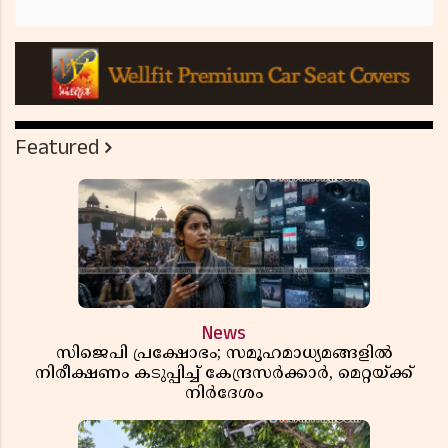
Featured
News
സിജെപി പ്രക്ഷോഭം; സമൂഹമാധ്യമങ്ങളിൽ
നിരീക്ഷണം കടുപ്പിച്ച് കേന്ദ്രസർക്കാർ, മെറ്റയ്ക്ക്
നിർദേശം