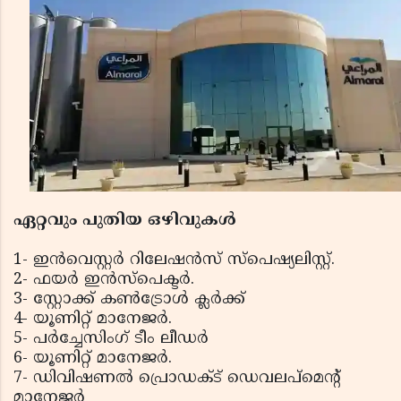
ഏറ്റവും പുതിയ ഒഴിവുകൾ
1- ഇൻവെസ്റ്റർ റിലേഷൻസ് സ്പെഷ്യലിസ്റ്റ്.
2- ഫയർ ഇൻസ്പെക്ടർ.
3- സ്റ്റോക്ക് കൺട്രോൾ ക്ലർക്ക്
4- യൂണിറ്റ് മാനേജർ.
5- പർച്ചേസിംഗ് ടീം ലീഡർ
6- യൂണിറ്റ് മാനേജർ.
7- ഡിവിഷണൽ പ്രൊഡക്‌ട് ഡെവലപ്‌മെന്റ്
മാനേജർ