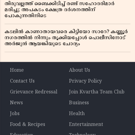
തിരുവല്ലത്ത് ബൈക്കിടിച്ച് രണ്ട് സഹോദരിമാർ
മരിച്ചു; അപകടം ക്ഷേത്ര ദർശനത്തിന്
പോകുന്നതിനിടെ
കടലിൽ കാണാതായവരെ കിട്ടിയോ സാറേ? കണ്ണൂർ
നഗരത്തിൽ നിന്നും തൂക്കിയപ്പോൾ പൊലീസിനോട്
അർജുൻ ആയങ്കിയുടെ ചോദ്യം
Home
About Us
Contact Us
Privacy Policy
Grievance Redressal
Join Kvartha Team Club
News
Business
Jobs
Health
Food & Recipes
Entertainment