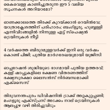
കൈവെള്ള കാണിച്ചുതരുന്ന ഈ 5 വലിയ
സൂചനകൾ അറിയാമോ?
ഓണക്കാലത്തെ തിരക്ക് കുറയ്ക്കാൻ റെയിൽവേ;
യാത്രാക്ലേശത്തിന് പരിഹാരം; ബംഗ്ളൂരു, ഹുബ്ബള്ളി
എന്നിവിടങ്ങളിൽ നിന്നുള്ള എട്ട് സ്പെഷ്യൽ
ട്രെയിനുകൾ നീട്ടി
4 വർഷത്തെ ബിരുദമുള്ളവർക്ക് ഇനി ഒരു വർഷം
കൊണ്ട് പിജി; പുതിയ മാർഗരേഖയുമായി യുജിസി
ഓപ്പറേഷൻ ശുദ്ധിയുടെ ഭാഗമായി പുതിയ ഉത്തരവ്;
കള്ള് ഷാപ്പുകളിലെ ഭക്ഷണ വിതരണത്തിന്
ഭക്ഷ്യസുരക്ഷാ ലൈസൻസ് നിർബന്ധമാക്കി
എക്സൈസ്
തിരുവനന്തപുരം ഡിവിഷനിൽ ട്രാക്ക് അറ്റകുറ്റപ്പണി;
മംഗളൂരു എക്സ്പ്രസ് അടക്കം നാല് ട്രെയിനുകൾ
ആലപ്പുഴ വഴി തിരിച്ചുവിടും