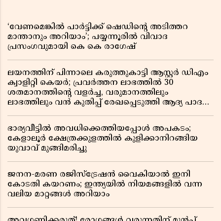
‘വേണമെങ്കിൽ പാർട്ടിക്ക് ഷെഡിൻ്റെ അടിത്തറ
മാന്താനും അറിയാം’; പയ്യന്നൂരിൽ വിവാദ
പ്രസംഗവുമായി കെ കെ രാഗേഷ്
ലയനത്തിന് പിന്നാലെ കരുത്തുകാട്ടി ആസ്റ്റർ ഡിഎം
ക്വാളിറ്റി കെയർ; പ്രവർത്തന ലാഭത്തിൽ 30
ശതമാനത്തിൻ്റെ വളർച്ച, വരുമാനത്തിലും
ലാഭത്തിലും വൻ കുതിപ്പ് രേഖപ്പെടുത്തി ആദ്യ പാദ
റിപ്പോർട്ട് പുറത്ത്
ഭാര്യവീട്ടിൽ അവധിക്കെത്തിയപ്പോൾ അപകടം;
കേളാലൂർ ക്ഷേത്രക്കുളത്തിൽ കുളിക്കാനിറങ്ങിയ
യുവാവ് മുങ്ങിമരിച്ചു
ജനന-മരണ രജിസ്ട്രേഷൻ വൈകിയാൽ ഇനി
കോടതി കയറണം; ഇന്ത്യയിൽ നിയമങ്ങളിൽ വന്ന
വലിയ മാറ്റങ്ങൾ അറിയാം
അവഗണിക്കരുത്! രോഗങ്ങൾ വരുന്നതിന് മുൻപ്