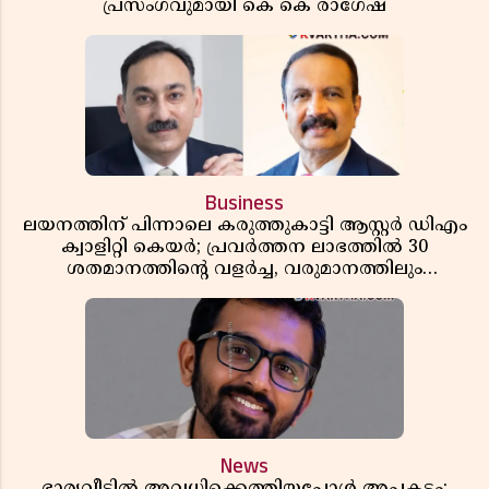
പ്രസംഗവുമായി കെ കെ രാഗേഷ്
Business
ലയനത്തിന് പിന്നാലെ കരുത്തുകാട്ടി ആസ്റ്റർ ഡിഎം
ക്വാളിറ്റി കെയർ; പ്രവർത്തന ലാഭത്തിൽ 30
ശതമാനത്തിൻ്റെ വളർച്ച, വരുമാനത്തിലും
ലാഭത്തിലും വൻ കുതിപ്പ് രേഖപ്പെടുത്തി ആദ്യ പാദ
റിപ്പോർട്ട് പുറത്ത്
News
ഭാര്യവീട്ടിൽ അവധിക്കെത്തിയപ്പോൾ അപകടം;