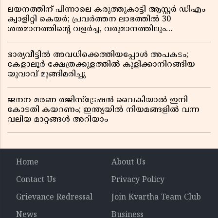
ലയനത്തിന് പിന്നാലെ കരുത്തുകാട്ടി ആസ്റ്റർ ഡിഎം
ക്വാളിറ്റി കെയർ; പ്രവർത്തന ലാഭത്തിൽ 30
ശതമാനത്തിൻ്റെ വളർച്ച, വരുമാനത്തിലും
ലാഭത്തിലും വൻ കുതിപ്പ് രേഖപ്പെടുത്തി ആദ്യ പാദ
റിപ്പോർട്ട് പുറത്ത്
ഭാര്യവീട്ടിൽ അവധിക്കെത്തിയപ്പോൾ അപകടം;
കേളാലൂർ ക്ഷേത്രക്കുളത്തിൽ കുളിക്കാനിറങ്ങിയ
യുവാവ് മുങ്ങിമരിച്ചു
ജനന-മരണ രജിസ്ട്രേഷൻ വൈകിയാൽ ഇനി
കോടതി കയറണം; ഇന്ത്യയിൽ നിയമങ്ങളിൽ വന്ന
വലിയ മാറ്റങ്ങൾ അറിയാം
Home
About Us
Contact Us
Privacy Policy
Grievance Redressal
Join Kvartha Team Club
News
Business