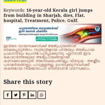
പിണറായി
Keywords:
16-year-old Kerala girl jumps
from building in Sharjah, dies, Flat,
hospital, Treatment, Police, Gulf.
ഇവിടെ വായനക്കാർക്ക് അഭിപ്രായങ്ങൾ
രേഖപ്പെടുത്താം. സ്വതന്ത്രമായ ചിന്തയും അഭിപ്രായ
പ്രകടനവും പ്രോത്സാഹിപ്പിക്കുന്നു. എന്നാൽ ഇവ
കെവാർത്തയുടെ അഭിപ്രായങ്ങളായി
കണക്കാക്കരുത്. അധിക്ഷേപങ്ങളും വിദ്വേഷ - അശ്ലീല
പരാമർശങ്ങളും പാടുള്ളതല്ല. ലംഘിക്കുന്നവർക്ക്
ശക്തമായ നിയമനടപടി നേരിടേണ്ടി വന്നേക്കാം.
Share this story