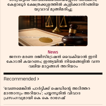
കേളാലൂർ ക്ഷേത്രക്കുളത്തിൽ കുളിക്കാനിറങ്ങിയ
യുവാവ് മുങ്ങിമരിച്ചു
News
ജനന-മരണ രജിസ്ട്രേഷൻ വൈകിയാൽ ഇനി
കോടതി കയറണം; ഇന്ത്യയിൽ നിയമങ്ങളിൽ വന്ന
വലിയ മാറ്റങ്ങൾ അറിയാം
Recommended
‘വേണമെങ്കിൽ പാർട്ടിക്ക് ഷെഡിൻ്റെ അടിത്തറ
മാന്താനും അറിയാം’; പയ്യന്നൂരിൽ വിവാദ
പ്രസംഗവുമായി കെ കെ രാഗേഷ്