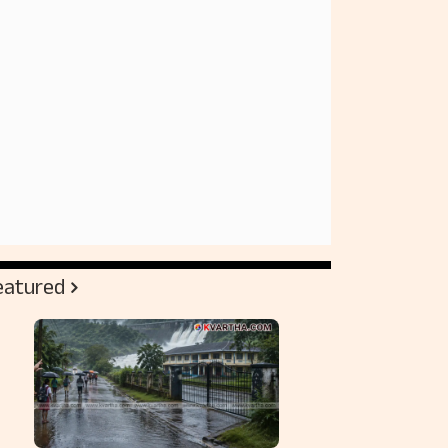
eatured