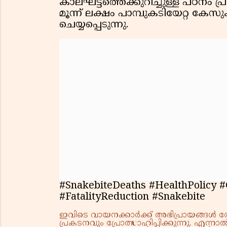
കാലഘട്ടത്തെക്കുറിച്ചുള്ള പഠനം 
മൂന്ന് ലക്ഷം പാമ്പുകടിയേറ്റ കേസു
ചെയ്യപ്പെടുന്നു.
#SnakebiteDeaths #HealthPolicy 
#FatalityReduction #Snakebite
ഇവിടെ വായനക്കാർക്ക് അഭിപ്രായങ്ങൾ രേഖപ
പ്രകടനവും പ്രോത്സാഹിപ്പിക്കുന്നു. എന