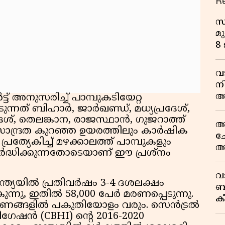
R
സ
മു
8
വ
ന
അ
്ട് അനുസരിച്ച് പാമ്പുകടിയേറ്റ
ല
്നത് ബിഹാർ, ജാർഖണ്ഡ്, മധ്യപ്രദേശ്,
ദേശ്, തെലങ്കാന, രാജസ്ഥാൻ, ഗുജറാത്ത്
ആ
ാന്ദ്രത കുറഞ്ഞ ഉയരത്തിലും കാർഷിക
ച
ത്യേകിച്ച് മഴക്കാലത്ത് പാമ്പുകളും
അ
 വർദ്ധിക്കുന്നതോടെയാണ് ഈ പ്രശ്നം
സ
ട്
വ
ത്യയിൽ പ്രതിവർഷം 3-4 ദശലക്ഷം
ബ
ുന്നു, ഇതിൽ 58,000 പേർ മരണപ്പെടുന്നു.
ക
മരണങ്ങളിൽ പകുതിയോളം വരും. സെൻട്രൽ
വി
ഗേഷൻ (CBHI) ന്റെ 2016-2020