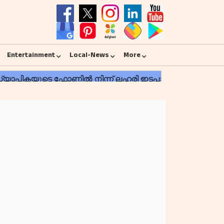
Entertainment
Local-News
More