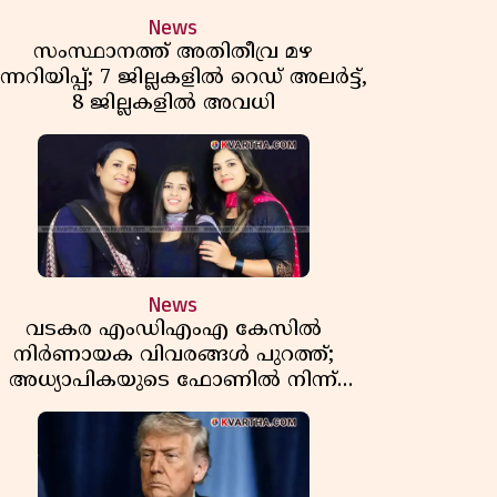
News
സംസ്ഥാനത്ത് അതിതീവ്ര മഴ
ന്നറിയിപ്പ്; 7 ജില്ലകളിൽ റെഡ് അലർട്ട്,
8 ജില്ലകളിൽ അവധി
News
വടകര എംഡിഎംഎ കേസിൽ
നിർണായക വിവരങ്ങൾ പുറത്ത്;
അധ്യാപികയുടെ ഫോണിൽ നിന്ന്
ലഹരി ഇടപാട് ചാറ്റുകൾ കണ്ടെത്തി