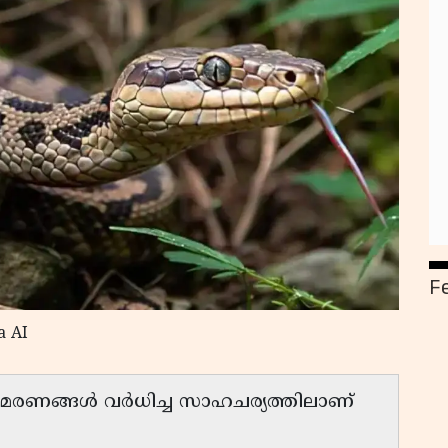
F
a AI
്ള മരണങ്ങൾ വർധിച്ച സാഹചര്യത്തിലാണ്