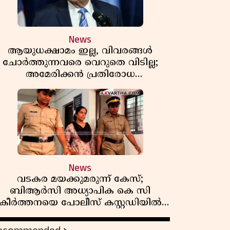
News
ആയുധക്ഷാമം ഇല്ല, വിവരങ്ങൾ
ചോർത്തുന്നവരെ വെറുതെ വിടില്ല;
അമേരിക്കൻ പ്രതിരോധ
സെക്രട്ടറിയുമായി കൊമ്പുകോർത്ത്
ട്രംപ്
News
വടകര മയക്കുമരുന്ന് കേസ്;
ബിആർസി അധ്യാപിക കെ സി
കീർത്തനയെ പോലീസ് കസ്റ്റഡിയിൽ
വിട്ടു