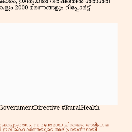
പ്രകാരം, ഇന്ത്യയിൽ വർഷത്തിൽ ശരാശരി
കളും 2000 മരണങ്ങളും റിപ്പോർട്ട്
#GovernmentDirective #RuralHealth
്പെടുത്താം. സ്വതന്ത്രമായ ചിന്തയും അഭിപ്രായ
്നാൽ ഇവ കെവാർത്തയുടെ അഭിപ്രായങ്ങളായി