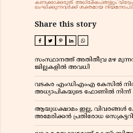
കണക്കാക്കരുത്. അധിക്ഷേപങ്ങളും വിദ്വേഷ
ലംഘിക്കുന്നവർക്ക് ശക്തമായ നിയമനടപടി 
Share this story
സംസ്ഥാനത്ത് അതിതീവ്ര മഴ മുന്നറിയ
ജില്ലകളിൽ അവധി
വടകര എംഡിഎംഎ കേസിൽ നിർണ
അധ്യാപികയുടെ ഫോണിൽ നിന്ന് ല
ആയുധക്ഷാമം ഇല്ല, വിവരങ്ങൾ ചോ
അമേരിക്കൻ പ്രതിരോധ സെക്രട്ടറി