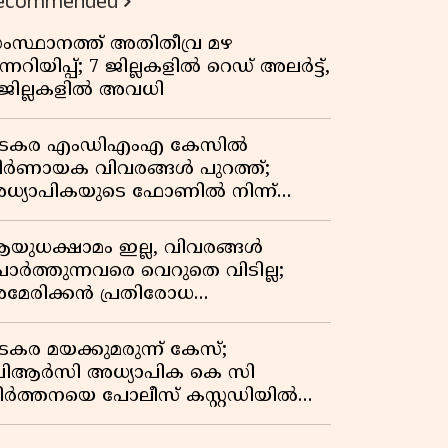
ecommended
ംസ്ഥാനത്ത് അതിതീവ്ര മഴ
ന്നറിയിപ്പ്; 7 ജില്ലകളിൽ റെഡ് അലർട്ട്,
 ജില്ലകളിൽ അവധി
ടകര എംഡിഎംഎ കേസിൽ
ിർണായക വിവരങ്ങൾ പുറത്ത്;
ധ്യാപികയുടെ ഫോണിൽ നിന്ന്
ഹരി ഇടപാട് ചാറ്റുകൾ കണ്ടെത്തി
യുധക്ഷാമം ഇല്ല, വിവരങ്ങൾ
ോർത്തുന്നവരെ വെറുതെ വിടില്ല;
മേരിക്കൻ പ്രതിരോധ
െക്രട്ടറിയുമായി കൊമ്പുകോർത്ത്
രംപ്
ടകര മയക്കുമരുന്ന് കേസ്;
ിആർസി അധ്യാപിക കെ സി
ീർത്തനയെ പോലീസ് കസ്റ്റഡിയിൽ
ട്ടു