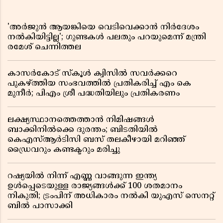
'അർജുൻ ആയങ്കിയെ വെടിവെക്കാൻ നിർദേശം
നൽകിയിട്ടില്ല'; ഗുണ്ടകൾ പലതും പറയുമെന്ന് മന്ത്രി
രമേശ് ചെന്നിത്തല
കാസർകോട് സ്കൂൾ ക്വിസിൽ സവർക്കറെ
പുകഴ്ത്തിയ സംഭവത്തിൽ പ്രതികരിച്ച് എം കെ
മുനീർ; പിഎം ശ്രീ പദ്ധതിയിലും പ്രതികരണം
ലക്ഷ്യസ്ഥാനത്തെത്താൻ നിമിഷങ്ങൾ
ബാക്കിനിൽക്കെ ദുരന്തം; ബിടതിയിൽ
കെഎസ്ആർടിസി ബസ് തലകീഴായി മറിഞ്ഞ്
ഡ്രൈവറും കണ്ടക്ടറും മരിച്ചു
റഷ്യയിൽ നിന്ന് എണ്ണ വാങ്ങുന്ന ഇന്ത്യ
ഉൾപ്പെടെയുള്ള രാജ്യങ്ങൾക്ക് 100 ശതമാനം
നികുതി; ട്രംപിന് അധികാരം നൽകി യുഎസ് സെനറ്റ്
ബിൽ പാസാക്കി