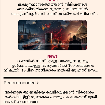
ലക്ഷ്യസ്ഥാനത്തെത്താൻ നിമിഷങ്ങൾ
ബാക്കിനിൽക്കെ ദുരന്തം; ബിടതിയിൽ
കെഎസ്ആർടിസി ബസ് തലകീഴായി മറിഞ്ഞ്
ഡ്രൈവറും കണ്ടക്ടറും മരിച്ചു
News
റഷ്യയിൽ നിന്ന് എണ്ണ വാങ്ങുന്ന ഇന്ത്യ
ഉൾപ്പെടെയുള്ള രാജ്യങ്ങൾക്ക് 100 ശതമാനം
നികുതി; ട്രംപിന് അധികാരം നൽകി യുഎസ് സെനറ്റ്
ബിൽ പാസാക്കി
Recommended
'അർജുൻ ആയങ്കിയെ വെടിവെക്കാൻ നിർദേശം
നൽകിയിട്ടില്ല'; ഗുണ്ടകൾ പലതും പറയുമെന്ന് മന്ത്രി
രമേശ് ചെന്നിത്തല