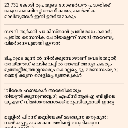
23,731 കോടി രൂപയുടെ ഗോബർധൻ പദ്ധതിക്ക്
കേന്ദ്ര കാബിനറ്റ് അംഗീകാരം; കാർഷിക
മാലിന്യങ്ങൾ ഇനി ഊർജമാകും
സൗദി-തുർക്കി-പാകിസ്താൻ പ്രതിരോധ കരാർ;
പുതിയ സൈനിക ചേരിയല്ലെന്ന് സൗദി അറേബ്യ,
വിമർശനവുമായി ഇറാൻ
ടീച്ചറുടെ മുന്നിൽ നിൽക്കുമ്പോഴാണ് വെടിയേറ്റത്;
തായ്‌ലൻഡ് വെടിവെപ്പിൽ അഞ്ച് അധ്യാപകരും
മുത്തശ്ശീമുത്തശ്ശന്മാരും കൊല്ലപ്പെട്ടു, മരണസംഖ്യ 7;
ഞെട്ടിക്കുന്ന വെളിപ്പെടുത്തലുകൾ
‘വിദേശ ഫണ്ടുകൾ അമേരിക്കയും
നിയന്ത്രിക്കുന്നുണ്ടല്ലോ’; എഫ്സിആർഎ ബില്ലിലെ
യുഎസ് വിമർശനങ്ങൾക്ക് മറുപടിയുമായി ഇന്ത്യ
മണ്ണിൽ പിറന്ന് മണ്ണിലേക്ക് മടങ്ങുന്ന മനുഷ്യൻ;
നഷ്ടപ്പെട്ട പഴയകാലത്തിൻ്റെ മധുരിക്കുന്ന