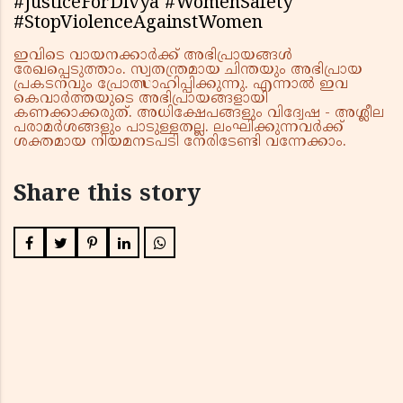
#JusticeForDivya #WomenSafety
#StopViolenceAgainstWomen
ഇവിടെ വായനക്കാർക്ക് അഭിപ്രായങ്ങൾ
രേഖപ്പെടുത്താം. സ്വതന്ത്രമായ ചിന്തയും അഭിപ്രായ
പ്രകടനവും പ്രോത്സാഹിപ്പിക്കുന്നു. എന്നാൽ ഇവ
കെവാർത്തയുടെ അഭിപ്രായങ്ങളായി
കണക്കാക്കരുത്. അധിക്ഷേപങ്ങളും വിദ്വേഷ - അശ്ലീല
പരാമർശങ്ങളും പാടുള്ളതല്ല. ലംഘിക്കുന്നവർക്ക്
ശക്തമായ നിയമനടപടി നേരിടേണ്ടി വന്നേക്കാം.
Share this story