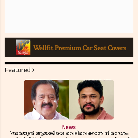
Featured
News
'അർജുൻ ആയങ്കിയെ വെടിവെക്കാൻ നിർദേശം