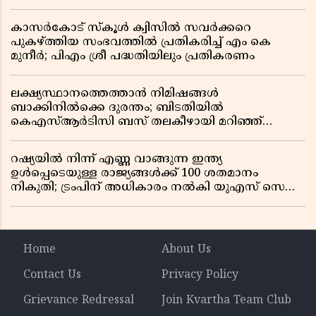
കാസർകോട് സ്കൂൾ ക്വിസിൽ സവർക്കറെ
പുകഴ്ത്തിയ സംഭവത്തിൽ പ്രതികരിച്ച് എം കെ
മുനീർ; പിഎം ശ്രീ പദ്ധതിയിലും പ്രതികരണം
ലക്ഷ്യസ്ഥാനത്തെത്താൻ നിമിഷങ്ങൾ
ബാക്കിനിൽക്കെ ദുരന്തം; ബിടതിയിൽ
കെഎസ്ആർടിസി ബസ് തലകീഴായി മറിഞ്ഞ്
ഡ്രൈവറും കണ്ടക്ടറും മരിച്ചു
റഷ്യയിൽ നിന്ന് എണ്ണ വാങ്ങുന്ന ഇന്ത്യ
ഉൾപ്പെടെയുള്ള രാജ്യങ്ങൾക്ക് 100 ശതമാനം
നികുതി; ട്രംപിന് അധികാരം നൽകി യുഎസ് സെനറ്റ്
ബിൽ പാസാക്കി
Home
About Us
Contact Us
Privacy Policy
Grievance Redressal
Join Kvartha Team Club