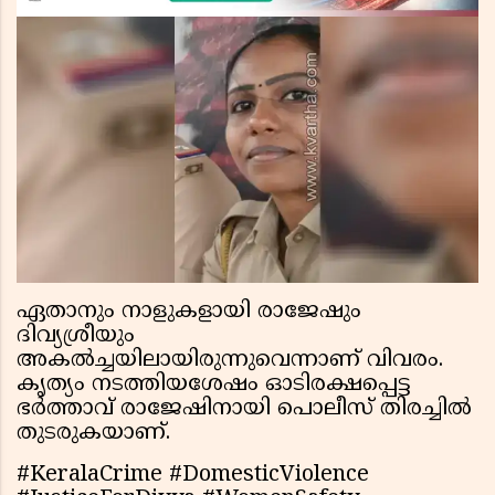
ഏതാനും നാളുകളായി രാജേഷും
ദിവ്യശ്രീയും
അകല്‍ച്ചയിലായിരുന്നുവെന്നാണ് വിവരം.
കൃത്യം നടത്തിയശേഷം ഓടിരക്ഷപ്പെട്ട
ഭര്‍ത്താവ് രാജേഷിനായി പൊലീസ് തിരച്ചില്‍
തുടരുകയാണ്.
#KeralaCrime #DomesticViolence