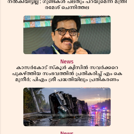
നൽകിയിട്ടില്ല'; ഗുണ്ടകൾ പലതും പറയുമെന്ന് മന്ത്രി
രമേശ് ചെന്നിത്തല
News
കാസർകോട് സ്കൂൾ ക്വിസിൽ സവർക്കറെ
പുകഴ്ത്തിയ സംഭവത്തിൽ പ്രതികരിച്ച് എം കെ
മുനീർ; പിഎം ശ്രീ പദ്ധതിയിലും പ്രതികരണം
News