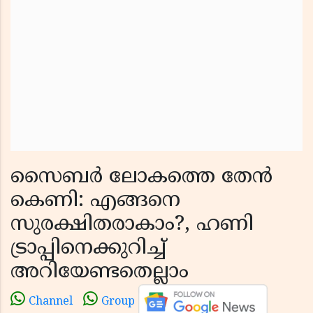
സൈബർ ലോകത്തെ തേൻ
കെണി: എങ്ങനെ
സുരക്ഷിതരാകാം?, ഹണി
ട്രാപ്പിനെക്കുറിച്ച്
അറിയേണ്ടതെല്ലാം
Channel
Group