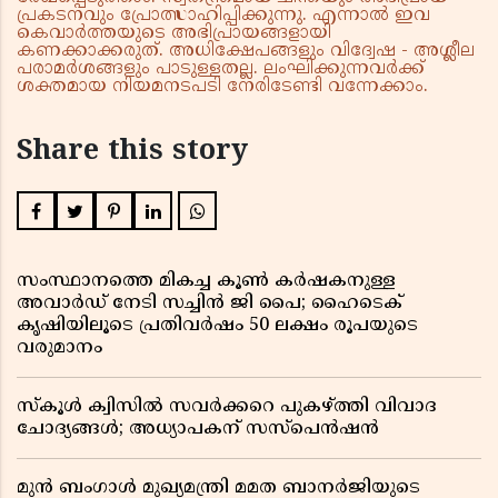
പ്രകടനവും പ്രോത്സാഹിപ്പിക്കുന്നു. എന്നാൽ ഇവ
കെവാർത്തയുടെ അഭിപ്രായങ്ങളായി
കണക്കാക്കരുത്. അധിക്ഷേപങ്ങളും വിദ്വേഷ - അശ്ലീല
പരാമർശങ്ങളും പാടുള്ളതല്ല. ലംഘിക്കുന്നവർക്ക്
ശക്തമായ നിയമനടപടി നേരിടേണ്ടി വന്നേക്കാം.
Share this story
സംസ്ഥാനത്തെ മികച്ച കൂൺ കർഷകനുള്ള
അവാർഡ് നേടി സച്ചിൻ ജി പൈ; ഹൈടെക്
കൃഷിയിലൂടെ പ്രതിവർഷം 50 ലക്ഷം രൂപയുടെ
വരുമാനം
സ്കൂൾ ക്വിസിൽ സവർക്കറെ പുകഴ്ത്തി വിവാദ
ചോദ്യങ്ങൾ; അധ്യാപകന് സസ്പെൻഷൻ
മുൻ ബംഗാൾ മുഖ്യമന്ത്രി മമത ബാനർജിയുടെ