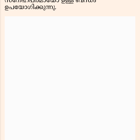
സ്നേഹപരമായോ ഉള്ള ബന്ധം
ഉപയോഗിക്കുന്നു.