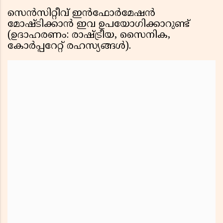
സെൻസിറ്റീവ് ഇൻഫോർമേഷൻ
മോഷ്ടിക്കാൻ ഇവ ഉപയോഗിക്കാറുണ്ട്
(ഉദാഹരണം: രാഷ്ട്രീയ, സൈനിക,
കോർപ്പറേറ്റ് രഹസ്യങ്ങൾ).