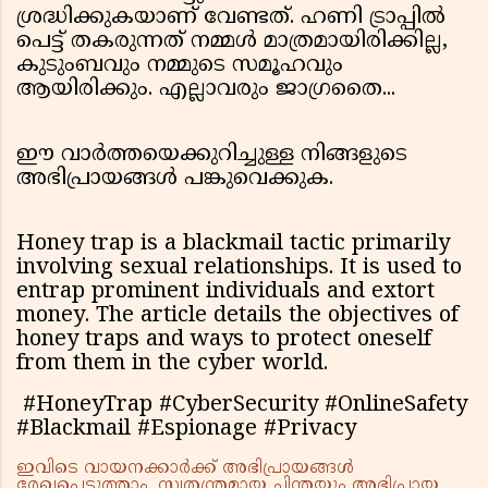
ശ്രദ്ധിക്കുകയാണ് വേണ്ടത്. ഹണി ട്രാപ്പിൽ
പെട്ട് തകരുന്നത് നമ്മൾ മാത്രമായിരിക്കില്ല,
കുടുംബവും നമ്മുടെ സമൂഹവും
ആയിരിക്കും. എല്ലാവരും ജാഗ്രതൈ...
ഈ വാർത്തയെക്കുറിച്ചുള്ള നിങ്ങളുടെ
അഭിപ്രായങ്ങൾ പങ്കുവെക്കുക.
Honey trap is a blackmail tactic primarily
involving sexual relationships. It is used to
entrap prominent individuals and extort
money. The article details the objectives of
honey traps and ways to protect oneself
from them in the cyber world.
#HoneyTrap #CyberSecurity #OnlineSafety
#Blackmail #Espionage #Privacy
ഇവിടെ വായനക്കാർക്ക് അഭിപ്രായങ്ങൾ
രേഖപ്പെടുത്താം. സ്വതന്ത്രമായ ചിന്തയും അഭിപ്രായ