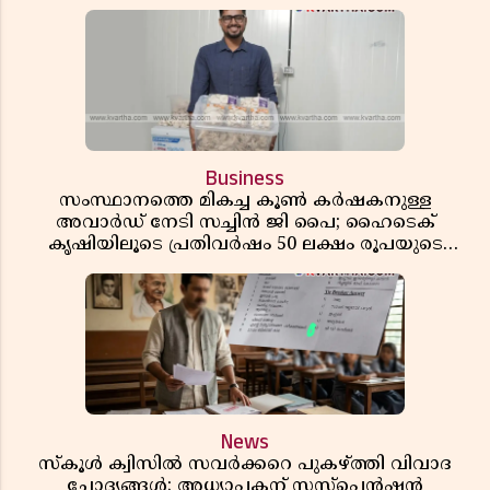
Business
സംസ്ഥാനത്തെ മികച്ച കൂൺ കർഷകനുള്ള
അവാർഡ് നേടി സച്ചിൻ ജി പൈ; ഹൈടെക്
കൃഷിയിലൂടെ പ്രതിവർഷം 50 ലക്ഷം രൂപയുടെ
വരുമാനം
News
സ്കൂൾ ക്വിസിൽ സവർക്കറെ പുകഴ്ത്തി വിവാദ
ചോദ്യങ്ങൾ; അധ്യാപകന് സസ്പെൻഷൻ