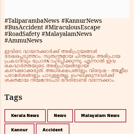
#TaliparambaNews #KannurNews
#BusAccident #MiraculousEscape
#RoadSafety #MalayalamNews
#AmmuNews
ഇവിടെ വായനക്കാർക്ക് അഭിപ്രായങ്ങൾ
രേഖപ്പെടുത്താം. സ്വതന്ത്രമായ ചിന്തയും അഭിപ്രായ
പ്രകടനവും പ്രോത്സാഹിപ്പിക്കുന്നു. എന്നാൽ ഇവ
കെവാർത്തയുടെ അഭിപ്രായങ്ങളായി
കണക്കാക്കരുത്. അധിക്ഷേപങ്ങളും വിദ്വേഷ - അശ്ലീല
പരാമർശങ്ങളും പാടുള്ളതല്ല. ലംഘിക്കുന്നവർക്ക്
ശക്തമായ നിയമനടപടി നേരിടേണ്ടി വന്നേക്കാം.
Tags
Kerala News
News
Malayalam News
Kannur
Accident