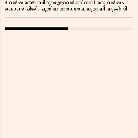
4 വർഷത്തെ ബിരുദമുള്ളവർക്ക് ഇനി ഒരു വർഷം
കൊണ്ട് പിജി; പുതിയ മാർഗരേഖയുമായി യുജിസി