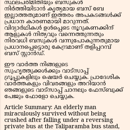
സ്ഥലപരിമിതിയും ബസുകൾ
നിർത്തിയിടാൻ കൃത്യമായ ബസ് ബേ
ഇല്ലാത്തതുമാണ് ഇത്തരം അപകടങ്ങൾക്ക്
പ്രധാന കാരണമായി മാറുന്നത്.
വിദ്യാർഥികൾ ഉൾപ്പെടെ നൂറുകണക്കിന്
ആളുകൾ നിത്യവും വന്നെത്തുന്നതും
നിരവധി ബസുകൾ വന്നുപോകുന്നതുമായ
പ്രധാനപ്പെട്ടൊരു കേന്ദ്രമാണ് തളിപ്പറമ്പ്
ബസ് സ്റ്റാൻഡ്.
ഈ വാർത്ത നിങ്ങളുടെ
സുഹൃത്തുക്കൾക്കും വാട്സാപ്പ്
ഗ്രൂപ്പുകളിലും ഷെയർ ചെയ്യുക. പ്രാദേശിക
വാർത്തകളും വിവരങ്ങളും അറിയാൻ
ഞങ്ങളുടെ വാട്സാപ്പ് ചാനലും ഫേസ്ബുക്ക്
പേജും ഫോളോ ചെയ്യുക.
Article Summary: An elderly man
miraculously survived without being
crushed after falling under a reversing
private bus at the Taliparamba bus stand,