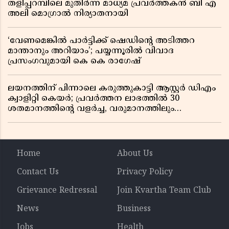
തളിപ്പറമ്പിലെ മുതിർന്ന മാധ്യമ പ്രവർത്തകൻ ബി എ
അലി മൊഗ്രാൽ നിര്യാതനായി
‘വേണമെങ്കിൽ പാർട്ടിക്ക് ഷെഡിൻ്റെ അടിത്തറ
മാന്താനും അറിയാം’; പയ്യന്നൂരിൽ വിവാദ
പ്രസംഗവുമായി കെ കെ രാഗേഷ്
ലയനത്തിന് പിന്നാലെ കരുത്തുകാട്ടി ആസ്റ്റർ ഡിഎം
ക്വാളിറ്റി കെയർ; പ്രവർത്തന ലാഭത്തിൽ 30
ശതമാനത്തിൻ്റെ വളർച്ച, വരുമാനത്തിലും
ലാഭത്തിലും വൻ കുതിപ്പ് രേഖപ്പെടുത്തി ആദ്യ പാദ
റിപ്പോർട്ട് പുറത്ത്
Home
About Us
Contact Us
Privacy Policy
Grievance Redressal
Join Kvartha Team Club
News
Business
Jobs
Health