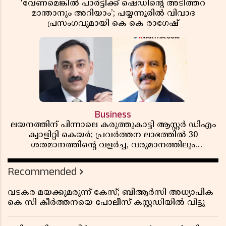
‘വേണമെങ്കിൽ പാർട്ടിക്ക് ഷെഡിൻ്റെ അടിത്തറ
മാന്താനും അറിയാം’; പയ്യന്നൂരിൽ വിവാദ
പ്രസംഗവുമായി കെ കെ രാഗേഷ്
Business
ലയനത്തിന് പിന്നാലെ കരുത്തുകാട്ടി ആസ്റ്റർ ഡിഎം
ക്വാളിറ്റി കെയർ; പ്രവർത്തന ലാഭത്തിൽ 30
ശതമാനത്തിൻ്റെ വളർച്ച, വരുമാനത്തിലും
ലാഭത്തിലും വൻ കുതിപ്പ് രേഖപ്പെടുത്തി ആദ്യ പാദ
റിപ്പോർട്ട് പുറത്ത്
Recommended
വടകര മയക്കുമരുന്ന് കേസ്; ബിആർസി അധ്യാപിക
കെ സി കീർത്തനയെ പോലീസ് കസ്റ്റഡിയിൽ വിട്ടു