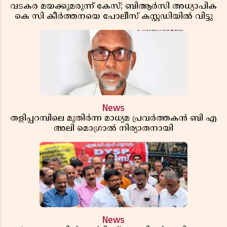
വടകര മയക്കുമരുന്ന് കേസ്; ബിആർസി അധ്യാപിക
കെ സി കീർത്തനയെ പോലീസ് കസ്റ്റഡിയിൽ വിട്ടു
News
തളിപ്പറമ്പിലെ മുതിർന്ന മാധ്യമ പ്രവർത്തകൻ ബി എ
അലി മൊഗ്രാൽ നിര്യാതനായി
News