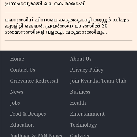
പ്രസംഗവുമായി കെ കെ രാഗേഷ്
ലയനത്തിന് പിന്നാലെ കരുത്തുകാട്ടി ആസ്റ്റർ ഡിഎം
ക്വാളിറ്റി കെയർ; പ്രവർത്തന ലാഭത്തിൽ 30
ശതമാനത്തിൻ്റെ വളർച്ച, വരുമാനത്തിലും
ലാഭത്തിലും വൻ കുതിപ്പ് രേഖപ്പെടുത്തി ആദ്യ പാദ
റിപ്പോർട്ട് പുറത്ത്
Home
About Us
Contact Us
Privacy Policy
Grievance Redressal
Join Kvartha Team Club
News
Business
Jobs
Health
Food & Recipes
Entertainment
Education
Technology
Aadhaar & PAN News
Gadgets