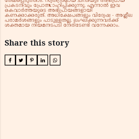
രേഖപ്പെടുത്താം. സ്വതന്ത്രമായ ചിന്തയും അഭിപ്രായ
പ്രകടനവും പ്രോത്സാഹിപ്പിക്കുന്നു. എന്നാൽ ഇവ
കെവാർത്തയുടെ അഭിപ്രായങ്ങളായി
കണക്കാക്കരുത്. അധിക്ഷേപങ്ങളും വിദ്വേഷ - അശ്ലീല
പരാമർശങ്ങളും പാടുള്ളതല്ല. ലംഘിക്കുന്നവർക്ക്
ശക്തമായ നിയമനടപടി നേരിടേണ്ടി വന്നേക്കാം.
Share this story