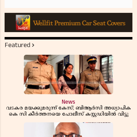
Featured
News
വടകര മയക്കുമരുന്ന് കേസ്; ബിആർസി അധ്യാപിക
കെ സി കീർത്തനയെ പോലീസ് കസ്റ്റഡിയിൽ വിട്ടു