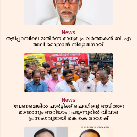
News
തളിപ്പറമ്പിലെ മുതിർന്ന മാധ്യമ പ്രവർത്തകൻ ബി എ
അലി മൊഗ്രാൽ നിര്യാതനായി
News
‘വേണമെങ്കിൽ പാർട്ടിക്ക് ഷെഡിൻ്റെ അടിത്തറ
മാന്താനും അറിയാം’; പയ്യന്നൂരിൽ വിവാദ
പ്രസംഗവുമായി കെ കെ രാഗേഷ്