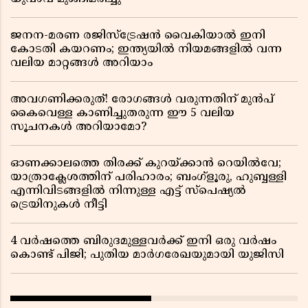
ജനന-മരണ രജിസ്ട്രേഷൻ വൈകിയാൽ ഇനി
കോടതി കയറണം; ഇന്ത്യയിൽ നിയമങ്ങളിൽ വന്ന
വലിയ മാറ്റങ്ങൾ അറിയാം
അവഗണിക്കരുത്! രോഗങ്ങൾ വരുന്നതിന് മുൻപ്
കൈവെള്ള കാണിച്ചുതരുന്ന ഈ 5 വലിയ
സൂചനകൾ അറിയാമോ?
ഓണക്കാലത്തെ തിരക്ക് കുറയ്ക്കാൻ റെയിൽവേ;
യാത്രാക്ലേശത്തിന് പരിഹാരം; ബംഗ്ളൂരു, ഹുബ്ബള്ളി
എന്നിവിടങ്ങളിൽ നിന്നുള്ള എട്ട് സ്പെഷ്യൽ
ട്രെയിനുകൾ നീട്ടി
4 വർഷത്തെ ബിരുദമുള്ളവർക്ക് ഇനി ഒരു വർഷം
കൊണ്ട് പിജി; പുതിയ മാർഗരേഖയുമായി യുജിസി