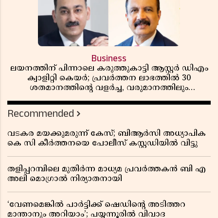
Business
ലയനത്തിന് പിന്നാലെ കരുത്തുകാട്ടി ആസ്റ്റർ ഡിഎം
ക്വാളിറ്റി കെയർ; പ്രവർത്തന ലാഭത്തിൽ 30
ശതമാനത്തിൻ്റെ വളർച്ച, വരുമാനത്തിലും
ലാഭത്തിലും വൻ കുതിപ്പ് രേഖപ്പെടുത്തി ആദ്യ പാദ
റിപ്പോർട്ട് പുറത്ത്
Recommended
വടകര മയക്കുമരുന്ന് കേസ്; ബിആർസി അധ്യാപിക
കെ സി കീർത്തനയെ പോലീസ് കസ്റ്റഡിയിൽ വിട്ടു
തളിപ്പറമ്പിലെ മുതിർന്ന മാധ്യമ പ്രവർത്തകൻ ബി എ
അലി മൊഗ്രാൽ നിര്യാതനായി
‘വേണമെങ്കിൽ പാർട്ടിക്ക് ഷെഡിൻ്റെ അടിത്തറ
മാന്താനും അറിയാം’; പയ്യന്നൂരിൽ വിവാദ