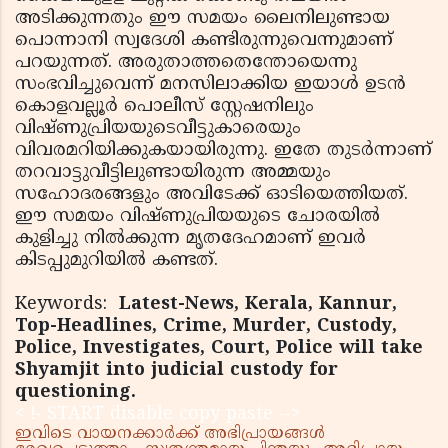
അടിക്കുന്നതും ഈ സമയം ലൈനിലുണ്ടായ
പൊന്നാനി സ്വദേശി കണ്ടിരുന്നുവെന്നുമാണ്
പറയുന്നത്. അരുതാത്തതെന്തോയെന്നു
സംഭവിച്ചുവെന്ന് മനസിലാക്കിയ ഇയാള്‍ ഉടന്‍
കൊളവല്ലൂര്‍ പൊലീസ് സ്റ്റേഷനിലും
വിഷ്ണുപ്രിയയുടെവീട്ടുകാരെയും
വിവരമറിയിക്കുകയായിരുന്നു. ഇതേ തുടര്‍ന്നാണ്
തറവാട്ടുവീട്ടിലുണ്ടായിരുന്ന അമ്മയും
സഹോദരങ്ങളും അവിടേക്ക് ഓടിയെത്തിയത്.
ഈ സമയം വിഷ്ണുപ്രിയയുടെ ചോരയില്‍
കുളിച്ചു നില്‍ക്കുന്ന മൃതദേഹമാണ് ഇവര്‍
കിടപ്പുമുറിയില്‍ കണ്ടത്.
Keywords:
Latest-News, Kerala, Kannur,
Top-Headlines, Crime, Murder, Custody,
Police, Investigates, Court, Police will take
Shyamjit into judicial custody for
questioning.
< !- START disable copy paste -->
ഇവിടെ വായനക്കാർക്ക് അഭിപ്രായങ്ങൾ