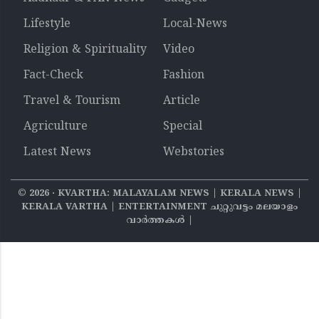
Lifestyle
Local-News
Religion & Spirituality
Video
Fact-Check
Fashion
Travel & Tourism
Article
Agriculture
Special
Latest News
Webstories
©
2026
‧ KVARTHA: MALAYALAM NEWS | KERALA NEWS |
KERALA VARTHA | ENTERTAINMENT ചുറ്റുവട്ടം മലയാളം
വാര്‍ത്തകൾ |