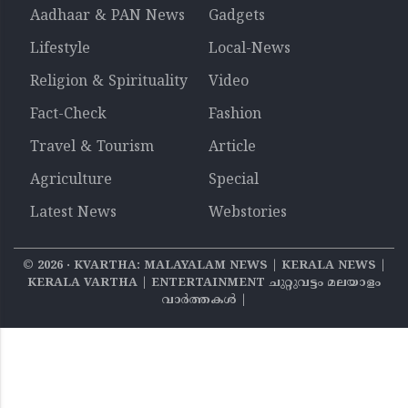
Aadhaar & PAN News
Gadgets
Lifestyle
Local-News
Religion & Spirituality
Video
Fact-Check
Fashion
Travel & Tourism
Article
Agriculture
Special
Latest News
Webstories
©
2026
‧ KVARTHA: MALAYALAM NEWS | KERALA NEWS |
KERALA VARTHA | ENTERTAINMENT ചുറ്റുവട്ടം മലയാളം
വാര്‍ത്തകൾ |