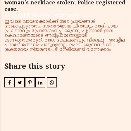
woman's necklace stolen; Police registered
case.
< !- START disable copy paste -->
ഇവിടെ വായനക്കാർക്ക് അഭിപ്രായങ്ങൾ
രേഖപ്പെടുത്താം. സ്വതന്ത്രമായ ചിന്തയും അഭിപ്രായ
പ്രകടനവും പ്രോത്സാഹിപ്പിക്കുന്നു. എന്നാൽ ഇവ
കെവാർത്തയുടെ അഭിപ്രായങ്ങളായി
കണക്കാക്കരുത്. അധിക്ഷേപങ്ങളും വിദ്വേഷ - അശ്ലീല
പരാമർശങ്ങളും പാടുള്ളതല്ല. ലംഘിക്കുന്നവർക്ക്
ശക്തമായ നിയമനടപടി നേരിടേണ്ടി വന്നേക്കാം.
Share this story