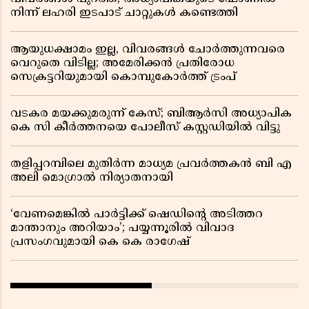
നിന്ന് ലഹരി ഇടപാട് ചാറ്റുകൾ കണ്ടെത്തി
ആയുധക്ഷാമം ഇല്ല, വിവരങ്ങൾ ചോർത്തുന്നവരെ
വെറുതെ വിടില്ല; അമേരിക്കൻ പ്രതിരോധ
സെക്രട്ടറിയുമായി കൊമ്പുകോർത്ത് ട്രംപ്
വടകര മയക്കുമരുന്ന് കേസ്; ബിആർസി അധ്യാപിക
കെ സി കീർത്തനയെ പോലീസ് കസ്റ്റഡിയിൽ വിട്ടു
തളിപ്പറമ്പിലെ മുതിർന്ന മാധ്യമ പ്രവർത്തകൻ ബി എ
അലി മൊഗ്രാൽ നിര്യാതനായി
‘വേണമെങ്കിൽ പാർട്ടിക്ക് ഷെഡിൻ്റെ അടിത്തറ
മാന്താനും അറിയാം’; പയ്യന്നൂരിൽ വിവാദ
പ്രസംഗവുമായി കെ കെ രാഗേഷ്