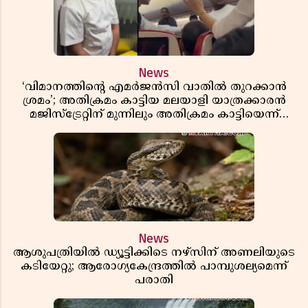
News
‘വിമാനത്തിൻ്റെ എമർജൻസി വാതിൽ തുറക്കാൻ
ശ്രമം’; അതിക്രമം കാട്ടിയ മലയാളി യാത്രക്കാരൻ
മജിസ്ട്രേറ്റിന് മുന്നിലും അതിക്രമം കാട്ടിയെന്ന്
പൊലീസ്
News
ആശുപത്രിയിൽ ഡ്യൂട്ടിക്കിടെ നഴ്സിന് അണലിയുടെ
കടിയേറ്റു; ആരോഗ്യകേന്ദ്രത്തിൽ പാമ്പുശല്യമെന്ന്
പരാതി