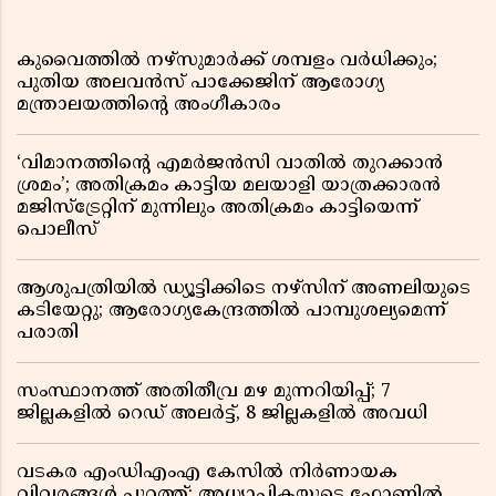
കുവൈത്തിൽ നഴ്‌സുമാർക്ക് ശമ്പളം വർധിക്കും;
പുതിയ അലവൻസ് പാക്കേജിന് ആരോഗ്യ
മന്ത്രാലയത്തിൻ്റെ അംഗീകാരം
‘വിമാനത്തിൻ്റെ എമർജൻസി വാതിൽ തുറക്കാൻ
ശ്രമം’; അതിക്രമം കാട്ടിയ മലയാളി യാത്രക്കാരൻ
മജിസ്ട്രേറ്റിന് മുന്നിലും അതിക്രമം കാട്ടിയെന്ന്
പൊലീസ്
ആശുപത്രിയിൽ ഡ്യൂട്ടിക്കിടെ നഴ്സിന് അണലിയുടെ
കടിയേറ്റു; ആരോഗ്യകേന്ദ്രത്തിൽ പാമ്പുശല്യമെന്ന്
പരാതി
സംസ്ഥാനത്ത് അതിതീവ്ര മഴ മുന്നറിയിപ്പ്; 7
ജില്ലകളിൽ റെഡ് അലർട്ട്, 8 ജില്ലകളിൽ അവധി
വടകര എംഡിഎംഎ കേസിൽ നിർണായക
വിവരങ്ങൾ പുറത്ത്; അധ്യാപികയുടെ ഫോണിൽ