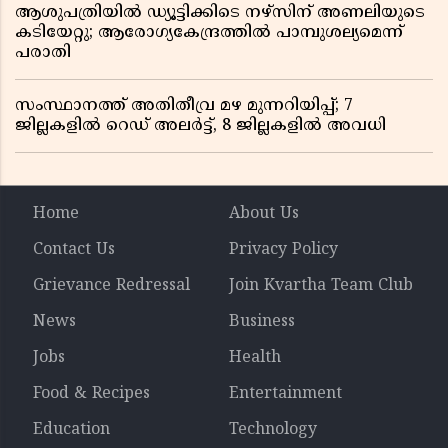
ആശുപത്രിയിൽ ഡ്യൂട്ടിക്കിടെ നഴ്സിന് അണലിയുടെ
കടിയേറ്റു; ആരോഗ്യകേന്ദ്രത്തിൽ പാമ്പുശല്യമെന്ന്
പരാതി
സംസ്ഥാനത്ത് അതിതീവ്ര മഴ മുന്നറിയിപ്പ്; 7
ജില്ലകളിൽ റെഡ് അലർട്ട്, 8 ജില്ലകളിൽ അവധി
Home
About Us
Contact Us
Privacy Policy
Grievance Redressal
Join Kvartha Team Club
News
Business
Jobs
Health
Food & Recipes
Entertainment
Education
Technology