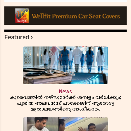
Featured
News
കുവൈത്തിൽ നഴ്‌സുമാർക്ക് ശമ്പളം വർധിക്കും;
പുതിയ അലവൻസ് പാക്കേജിന് ആരോഗ്യ
മന്ത്രാലയത്തിൻ്റെ അംഗീകാരം