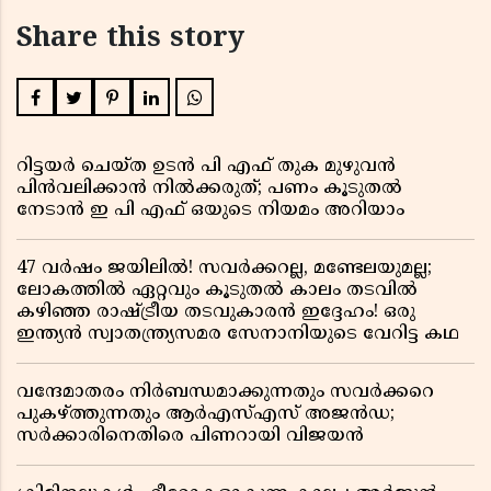
Share this story
റിട്ടയർ ചെയ്ത ഉടൻ പി എഫ് തുക മുഴുവൻ
പിൻവലിക്കാൻ നിൽക്കരുത്; പണം കൂടുതൽ
നേടാൻ ഇ പി എഫ് ഒയുടെ നിയമം അറിയാം
47 വർഷം ജയിലിൽ! സവർക്കറല്ല, മണ്ടേലയുമല്ല;
ലോകത്തിൽ ഏറ്റവും കൂടുതൽ കാലം തടവിൽ
കഴിഞ്ഞ രാഷ്ട്രീയ തടവുകാരൻ ഇദ്ദേഹം! ഒരു
ഇന്ത്യൻ സ്വാതന്ത്ര്യസമര സേനാനിയുടെ വേറിട്ട കഥ
വന്ദേമാതരം നിർബന്ധമാക്കുന്നതും സവർക്കറെ
പുകഴ്ത്തുന്നതും ആർഎസ്എസ് അജൻഡ;
സർക്കാരിനെതിരെ പിണറായി വിജയൻ