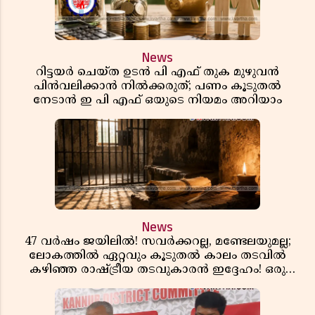
News
റിട്ടയർ ചെയ്ത ഉടൻ പി എഫ് തുക മുഴുവൻ
പിൻവലിക്കാൻ നിൽക്കരുത്; പണം കൂടുതൽ
നേടാൻ ഇ പി എഫ് ഒയുടെ നിയമം അറിയാം
News
47 വർഷം ജയിലിൽ! സവർക്കറല്ല, മണ്ടേലയുമല്ല;
ലോകത്തിൽ ഏറ്റവും കൂടുതൽ കാലം തടവിൽ
കഴിഞ്ഞ രാഷ്ട്രീയ തടവുകാരൻ ഇദ്ദേഹം! ഒരു
ഇന്ത്യൻ സ്വാതന്ത്ര്യസമര സേനാനിയുടെ വേറിട്ട കഥ