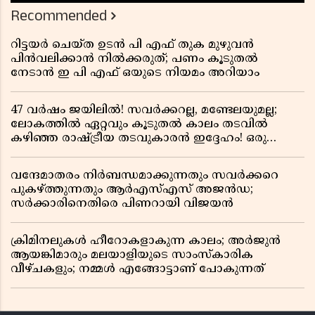
Recommended
റിട്ടയർ ചെയ്ത ഉടൻ പി എഫ് തുക മുഴുവൻ
പിൻവലിക്കാൻ നിൽക്കരുത്; പണം കൂടുതൽ
നേടാൻ ഇ പി എഫ് ഒയുടെ നിയമം അറിയാം
47 വർഷം ജയിലിൽ! സവർക്കറല്ല, മണ്ടേലയുമല്ല;
ലോകത്തിൽ ഏറ്റവും കൂടുതൽ കാലം തടവിൽ
കഴിഞ്ഞ രാഷ്ട്രീയ തടവുകാരൻ ഇദ്ദേഹം! ഒരു
ഇന്ത്യൻ സ്വാതന്ത്ര്യസമര സേനാനിയുടെ വേറിട്ട കഥ
വന്ദേമാതരം നിർബന്ധമാക്കുന്നതും സവർക്കറെ
പുകഴ്ത്തുന്നതും ആർഎസ്എസ് അജൻഡ;
സർക്കാരിനെതിരെ പിണറായി വിജയൻ
ക്രിമിനലുകൾ ഹീറോകളാകുന്ന കാലം; അർജുൻ
ആയങ്കിമാരും മലയാളിയുടെ സാംസ്കാരിക
വീഴ്ചകളും; നമ്മൾ എങ്ങോട്ടാണ് പോകുന്നത്