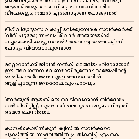
ക്രിമിനലുകൾ ഹീറോകളാകുന്ന കാലം; അർജുൻ
ആയങ്കിമാരും മലയാളിയുടെ സാംസ്കാരിക
വീഴ്ചകളും; നമ്മൾ എങ്ങോട്ടാണ് പോകുന്നത്
ലീഗ് വിദ്യാഭ്യാസ വകുപ്പ് ഭരിക്കുമ്പോൾ സവർക്കർക്ക്
'വീർ' പട്ടമോ; സംഘപരിവാർ അജണ്ടയ്ക്ക്
പച്ചക്കൊടി കാട്ടുന്നതാര്? മഞ്ചേശ്വരത്തെ ക്വിസ്
ചോദ്യം വിവാദമാവുമ്പോൾ
മറ്റൊരാൾക്ക് ജീവൻ നൽകി മടങ്ങിയ ഹീറോയോട്
ഈ അവഗണന വേണമായിരുന്നോ? രാജേഷിൻ്റെ
ഭൗതിക ശരീരത്തോടുള്ള അനാദരവിൽ
ആളിപ്പടരുന്ന ജനരോഷവും പാഠവും
'അർജുൻ ആയങ്കിയെ വെടിവെക്കാൻ നിർദേശം
നൽകിയിട്ടില്ല'; ഗുണ്ടകൾ പലതും പറയുമെന്ന് മന്ത്രി
രമേശ് ചെന്നിത്തല
കാസർകോട് സ്കൂൾ ക്വിസിൽ സവർക്കറെ
പുകഴ്ത്തിയ സംഭവത്തിൽ പ്രതികരിച്ച് എം കെ