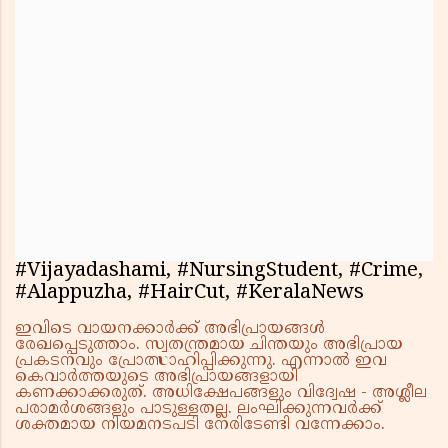
#Vijayadashami, #NursingStudent, #Crime,
#Alappuzha, #HairCut, #KeralaNews
ഇവിടെ വായനക്കാർക്ക് അഭിപ്രായങ്ങൾ
രേഖപ്പെടുത്താം. സ്വതന്ത്രമായ ചിന്തയും അഭിപ്രായ
പ്രകടനവും പ്രോത്സാഹിപ്പിക്കുന്നു. എന്നാൽ ഇവ
കെവാർത്തയുടെ അഭിപ്രായങ്ങളായി
കണക്കാക്കരുത്. അധിക്ഷേപങ്ങളും വിദ്വേഷ - അശ്ലീല
പരാമർശങ്ങളും പാടുള്ളതല്ല. ലംഘിക്കുന്നവർക്ക്
ശക്തമായ നിയമനടപടി നേരിടേണ്ടി വന്നേക്കാം.