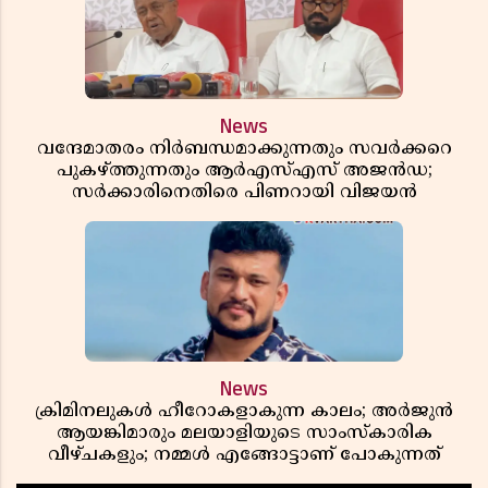
News
വന്ദേമാതരം നിർബന്ധമാക്കുന്നതും സവർക്കറെ
പുകഴ്ത്തുന്നതും ആർഎസ്എസ് അജൻഡ;
സർക്കാരിനെതിരെ പിണറായി വിജയൻ
News
ക്രിമിനലുകൾ ഹീറോകളാകുന്ന കാലം; അർജുൻ
ആയങ്കിമാരും മലയാളിയുടെ സാംസ്കാരിക
വീഴ്ചകളും; നമ്മൾ എങ്ങോട്ടാണ് പോകുന്നത്