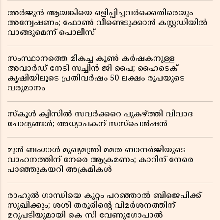
അർജുൻ ആയങ്കിയെ ഒളിപ്പിച്ചവർക്കെതിരെയും
അന്വേഷണം; ഫോൺ വീണ്ടെടുക്കാൻ കസ്റ്റഡിയിൽ
വാങ്ങുമെന്ന് പൊലീസ്
സംസ്ഥാനത്തെ മികച്ച കൂൺ കർഷകനുള്ള
അവാർഡ് നേടി സച്ചിൻ ജി പൈ; ഹൈടെക്
കൃഷിയിലൂടെ പ്രതിവർഷം 50 ലക്ഷം രൂപയുടെ
വരുമാനം
സ്കൂൾ ക്വിസിൽ സവർക്കറെ പുകഴ്ത്തി വിവാദ
ചോദ്യങ്ങൾ; അധ്യാപകന് സസ്പെൻഷൻ
മുൻ ബംഗാൾ മുഖ്യമന്ത്രി മമത ബാനർജിയുടെ
വാഹനത്തിന് നേരെ ആക്രമണം; കാറിന് നേരെ
പാഞ്ഞുകയറി അക്രമികൾ
രാഹുൽ ഗാന്ധിയെ കുറ്റം പറഞ്ഞാൽ ബിജെപിക്ക്
സുഖിക്കും; ശശി തരൂരിന്റെ വിമർശനത്തിന്
മറുപടിയുമായി കെ സി വേണുഗോപാൽ