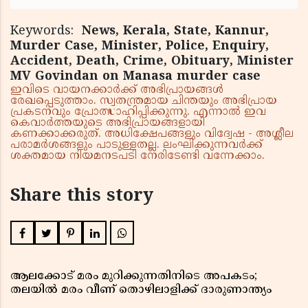
Keywords:
News, Kerala, State, Kannur,
Murder Case, Minister, Police, Enquiry,
Accident, Death, Crime, Obituary, Minister
MV Govindan on Manasa murder case
ഇവിടെ വായനക്കാർക്ക് അഭിപ്രായങ്ങൾ
രേഖപ്പെടുത്താം. സ്വതന്ത്രമായ ചിന്തയും അഭിപ്രായ
പ്രകടനവും പ്രോത്സാഹിപ്പിക്കുന്നു. എന്നാൽ ഇവ
കെവാർത്തയുടെ അഭിപ്രായങ്ങളായി
കണക്കാക്കരുത്. അധിക്ഷേപങ്ങളും വിദ്വേഷ - അശ്ലീല
പരാമർശങ്ങളും പാടുള്ളതല്ല. ലംഘിക്കുന്നവർക്ക്
ശക്തമായ നിയമനടപടി നേരിടേണ്ടി വന്നേക്കാം.
Share this story
ആലക്കോട് മരം മുറിക്കുന്നതിനിടെ അപകടം;
തലയിൽ മരം വീണ് തൊഴിലാളിക്ക് ദാരുണാന്ത്യം