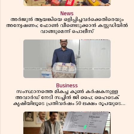
News
അർജുൻ ആയങ്കിയെ ഒളിപ്പിച്ചവർക്കെതിരെയും
അന്വേഷണം; ഫോൺ വീണ്ടെടുക്കാൻ കസ്റ്റഡിയിൽ
വാങ്ങുമെന്ന് പൊലീസ്
Business
സംസ്ഥാനത്തെ മികച്ച കൂൺ കർഷകനുള്ള
അവാർഡ് നേടി സച്ചിൻ ജി പൈ; ഹൈടെക്
കൃഷിയിലൂടെ പ്രതിവർഷം 50 ലക്ഷം രൂപയുടെ
വരുമാനം