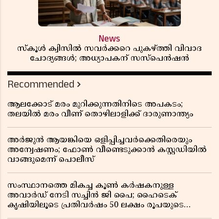
News
സ്കൂൾ ക്വിസിൽ സവർക്കറെ പുകഴ്ത്തി വിവാദ
ചോദ്യങ്ങൾ; അധ്യാപകന് സസ്പെൻഷൻ
Recommended
ആലക്കോട് മരം മുറിക്കുന്നതിനിടെ അപകടം;
തലയിൽ മരം വീണ് തൊഴിലാളിക്ക് ദാരുണാന്ത്യം
അർജുൻ ആയങ്കിയെ ഒളിപ്പിച്ചവർക്കെതിരെയും
അന്വേഷണം; ഫോൺ വീണ്ടെടുക്കാൻ കസ്റ്റഡിയിൽ
വാങ്ങുമെന്ന് പൊലീസ്
സംസ്ഥാനത്തെ മികച്ച കൂൺ കർഷകനുള്ള
അവാർഡ് നേടി സച്ചിൻ ജി പൈ; ഹൈടെക്
കൃഷിയിലൂടെ പ്രതിവർഷം 50 ലക്ഷം രൂപയുടെ
വരുമാനം