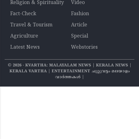
Religion & Spirituality
Video
Fact-Check
Fashion
Travel & Tourism
Article
Agriculture
Special
Latest News
Webstories
©
2026
‧ KVARTHA: MALAYALAM NEWS | KERALA NEWS |
KERALA VARTHA | ENTERTAINMENT ചുറ്റുവട്ടം മലയാളം
വാര്‍ത്തകൾ |