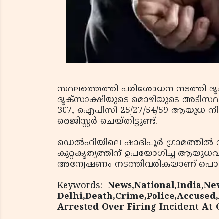
സ്ഥലത്തെത്തി പരിശോധന നടത്തി ദൃക
ദൃക്‌സാക്ഷിയുടെ മൊഴിയുടെ അടിസ്ഥ
307, ഐപിസി 25/27/54/59 ആയുധ ന
രെജിസ്റ്റര്‍ ചെയ്തിട്ടുണ്ട്.
ഡെല്‍ഹിയിലെ ഷാദിപൂര്‍ ഗ്രാമത്തില്‍ ന
കുറ്റകൃത്യത്തിന് ഉപയോഗിച്ച ആയുധവു
അന്വേഷണം നടത്തിവരികയാണ് പൊലീസ് ക
Keywords:
News,National,India,Ne
Delhi,Death,Crime,Police,Accused,
Arrested Over Firing Incident At 