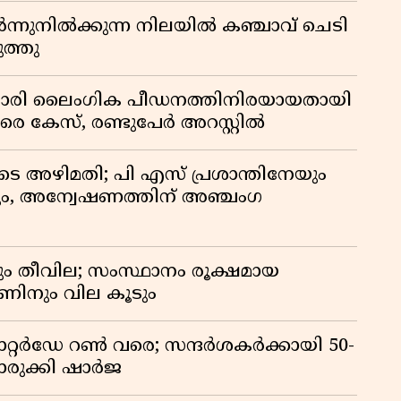
്നുനിൽക്കുന്ന നിലയിൽ കഞ്ചാവ് ചെടി
ത്തു
സുകാരി ലൈംഗിക പീഡനത്തിനിരയായതായി
രെ കേസ്, രണ്ടുപേർ അറസ്റ്റിൽ
െ അഴിമതി; പി എസ് പ്രശാന്തിനേയും
ും, അന്വേഷണത്തിന് അഞ്ചംഗ
ും തീവില; സംസ്ഥാനം രൂക്ഷമായ
ഊണിനും വില കൂടും
സാറ്റർഡേ റൺ വരെ; സന്ദർശകർക്കായി 50-
രുക്കി ഷാർജ