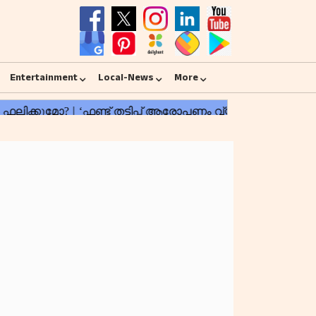
Entertainment
Local-News
More