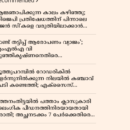
ecommended
ജ്ഞാപിക്കുന്ന കാലം കഴിഞ്ഞു;
ിജെപി പ്രതിഷേധത്തിന് പിന്നാലെ
ജെൻ സി'കളെ വരുതിയിലാക്കാൻ
ർഎസ്എസ് മേധാവിയുടെ പുതിയ
ന്ത്രങ്ങൾ ഫലിക്കുമോ?
ണ്ട് തട്ടിപ്പ് ആരോപണം വ്യാജം’;
ംഎൽഎ വി
ുഞ്ഞികൃഷ്ണനെതിരെ
ിയമനടപടിയുമായി മുൻ എംഎൽഎ
ി ഐ മധുസൂദനൻ
ൂത്തുപറമ്പിൽ റോഡരികിൽ
ളർന്നുനിൽക്കുന്ന നിലയിൽ കഞ്ചാവ്
െടി കണ്ടെത്തി; എക്സൈസ്
േസെടുത്തു
ത്തനംതിട്ടയിൽ പത്താം ക്ലാസുകാരി
ൈംഗിക പീഡനത്തിനിരയായതായി
രാതി; അച്ഛനടക്കം 7 പേർക്കെതിരെ
േസ്, രണ്ടുപേർ അറസ്റ്റിൽ