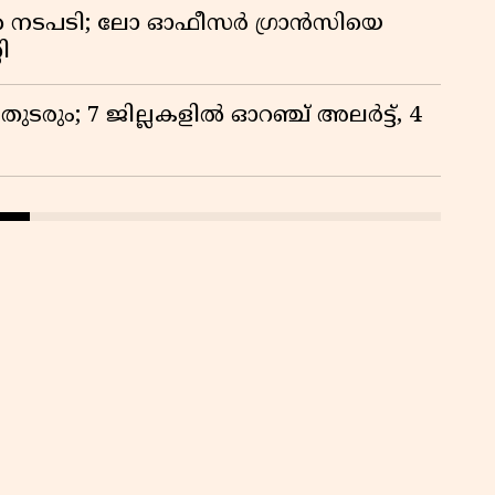
 നടപടി; ലോ ഓഫീസർ ഗ്രാൻസിയെ
ി
രും; 7 ജില്ലകളിൽ ഓറഞ്ച് അലർട്ട്, 4