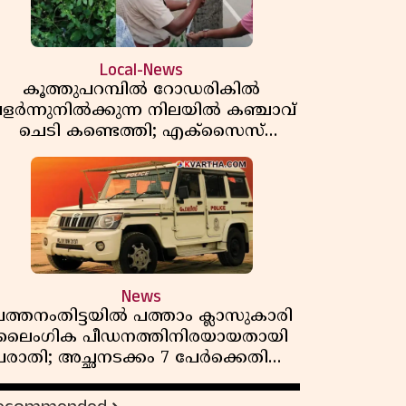
Local-News
കൂത്തുപറമ്പിൽ റോഡരികിൽ
ളർന്നുനിൽക്കുന്ന നിലയിൽ കഞ്ചാവ്
ചെടി കണ്ടെത്തി; എക്സൈസ്
കേസെടുത്തു
News
ത്തനംതിട്ടയിൽ പത്താം ക്ലാസുകാരി
ലൈംഗിക പീഡനത്തിനിരയായതായി
പരാതി; അച്ഛനടക്കം 7 പേർക്കെതിരെ
കേസ്, രണ്ടുപേർ അറസ്റ്റിൽ