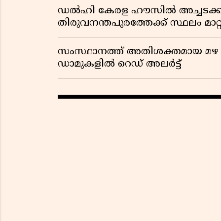
ഡൽഹി കേരള ഹൗസിൽ അച്ചടക്ക
തിരുവനന്തപുരത്തേക്ക് സ്ഥലം മാറ്റ
സംസ്ഥാനത്ത് അതിശക്തമായ മഴ തുട
ഡാമുകളിൽ റെഡ് അലർട്ട്