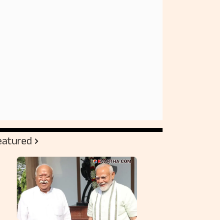
eatured