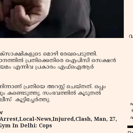
വ
്‌സാക്ഷികളുടെ മൊഴി രേഖപെടുത്തി.
ാനത്തില്‍ പ്രതിക്കെതിരെ ഐപിസി സെക്ഷന്‍
ിയമം എന്നിവ പ്രകാരം എഫ്ഐആര്‍
ിന്നാണ് പ്രതിയെ അറസ്റ്റ് ചെയ്തത്. ഒപ്പം
ം കണ്ടെടുത്തു. സംഭവത്തില്‍ കൂടുതല്‍
ൂട്ടിച്ചേര്‍ത്തു.
പ
w
Arrest,Local-News,Injured,Clash, Man, 27,
Gym In Delhi: Cops