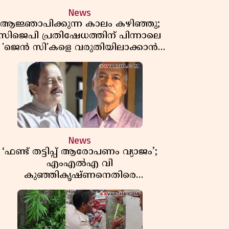
News
ആജ്ഞാപിക്കുന്ന കാലം കഴിഞ്ഞു;
സിജെപി പ്രതിഷേധത്തിന് പിന്നാലെ
'ജെൻ സി'കളെ വരുതിയിലാക്കാൻ
ആർഎസ്എസ് മേധാവിയുടെ പുതിയ
തന്ത്രങ്ങൾ ഫലിക്കുമോ?
News
‘ഫണ്ട് തട്ടിപ്പ് ആരോപണം വ്യാജം’;
എംഎൽഎ വി
കുഞ്ഞികൃഷ്ണനെതിരെ
നിയമനടപടിയുമായി മുൻ എംഎൽഎ
ടി ഐ മധുസൂദനൻ