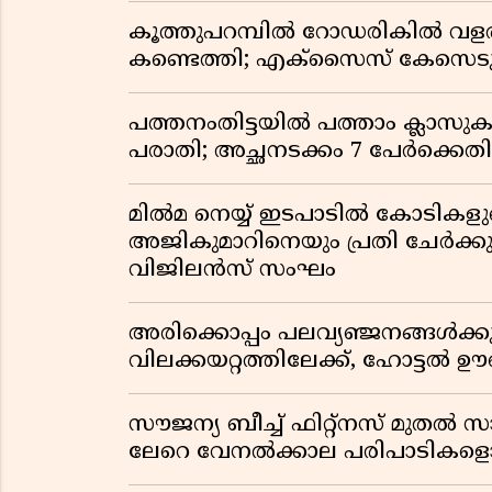
കൂത്തുപറമ്പിൽ റോഡരികിൽ വളർന
കണ്ടെത്തി; എക്സൈസ് കേസെടു
പത്തനംതിട്ടയിൽ പത്താം ക്ലാ
പരാതി; അച്ഛനടക്കം 7 പേർക്കെതി
മിൽമ നെയ്യ് ഇടപാടിൽ കോടികളുട
അജികുമാറിനെയും പ്രതി ചേർക്ക
വിജിലൻസ് സംഘം
അരിക്കൊപ്പം പലവ്യഞ്ജനങ്ങൾക്ക
വിലക്കയറ്റത്തിലേക്ക്, ഹോട്ടൽ 
സൗജന്യ ബീച്ച് ഫിറ്റ്നസ് മുതൽ 
ലേറെ വേനൽക്കാല പരിപാടികളൊ