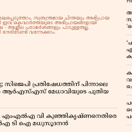
R
ആ
്പെടുത്താം. സ്വതന്ത്രമായ ചിന്തയും അഭിപ്രായ
സ
്നാൽ ഇവ കെവാർത്തയുടെ അഭിപ്രായങ്ങളായി
'
 - അശ്ലീല പരാമർശങ്ങളും പാടുള്ളതല്ല.
നേരിടേണ്ടി വന്നേക്കാം.
ആ
ത
‘ഫ
എ
ക
ന
ട
ക
വ
 സിജെപി പ്രതിഷേധത്തിന് പിന്നാലെ
ച
ാൻ ആർഎസ്എസ് മേധാവിയുടെ പുതിയ
ക
പ
ല
യാജം’; എംഎൽഎ വി കുഞ്ഞികൃഷ്ണനെതിരെ
പ
ക
എൽഎ ടി ഐ മധുസൂദനൻ