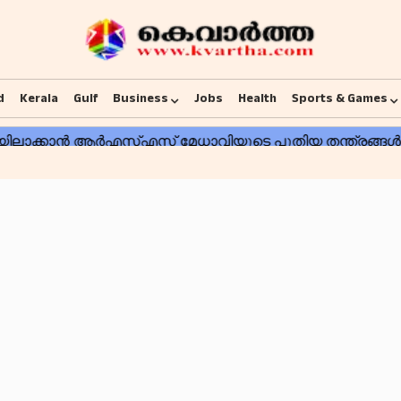
d
Kerala
Gulf
Business
Jobs
Health
Sports & Games