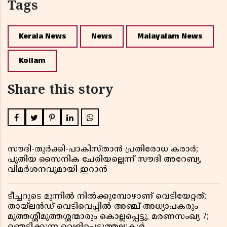
Tags
Kerala News
News
Malayalam News
Kollam
Share this story
സൗദി-തുർക്കി-പാകിസ്താൻ പ്രതിരോധ കരാർ;
പുതിയ സൈനിക ചേരിയല്ലെന്ന് സൗദി അറേബ്യ,
വിമർശനവുമായി ഇറാൻ
ടീച്ചറുടെ മുന്നിൽ നിൽക്കുമ്പോഴാണ് വെടിയേറ്റത്;
തായ്‌ലൻഡ് വെടിവെപ്പിൽ അഞ്ച് അധ്യാപകരും
മുത്തശ്ശീമുത്തശ്ശന്മാരും കൊല്ലപ്പെട്ടു, മരണസംഖ്യ 7;