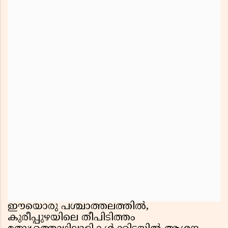
ഈയൊരു പശ്ചാത്തലത്തിൽ,
കുരീപ്പുഴയിലെ തീപിടിത്തം