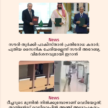
News
സൗദി-തുർക്കി-പാകിസ്താൻ പ്രതിരോധ കരാർ;
പുതിയ സൈനിക ചേരിയല്ലെന്ന് സൗദി അറേബ്യ,
വിമർശനവുമായി ഇറാൻ
News
ടീച്ചറുടെ മുന്നിൽ നിൽക്കുമ്പോഴാണ് വെടിയേറ്റത്;
തായ്‌ലൻഡ് വെടിവെപ്പിൽ അഞ്ച് അധ്യാപകരും