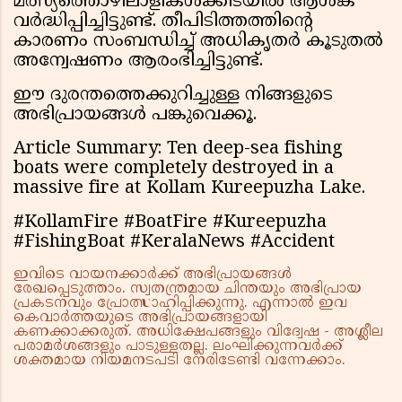
മത്സ്യത്തൊഴിലാളികൾക്കിടയിൽ ആശങ്ക
വർദ്ധിപ്പിച്ചിട്ടുണ്ട്. തീപിടിത്തത്തിന്റെ
കാരണം സംബന്ധിച്ച് അധികൃതർ കൂടുതൽ
അന്വേഷണം ആരംഭിച്ചിട്ടുണ്ട്.
ഈ ദുരന്തത്തെക്കുറിച്ചുള്ള നിങ്ങളുടെ
അഭിപ്രായങ്ങൾ പങ്കുവെക്കൂ.
Article Summary: Ten deep-sea fishing
boats were completely destroyed in a
massive fire at Kollam Kureepuzha Lake.
#KollamFire #BoatFire #Kureepuzha
#FishingBoat #KeralaNews #Accident
ഇവിടെ വായനക്കാർക്ക് അഭിപ്രായങ്ങൾ
രേഖപ്പെടുത്താം. സ്വതന്ത്രമായ ചിന്തയും അഭിപ്രായ
പ്രകടനവും പ്രോത്സാഹിപ്പിക്കുന്നു. എന്നാൽ ഇവ
കെവാർത്തയുടെ അഭിപ്രായങ്ങളായി
കണക്കാക്കരുത്. അധിക്ഷേപങ്ങളും വിദ്വേഷ - അശ്ലീല
പരാമർശങ്ങളും പാടുള്ളതല്ല. ലംഘിക്കുന്നവർക്ക്
ശക്തമായ നിയമനടപടി നേരിടേണ്ടി വന്നേക്കാം.