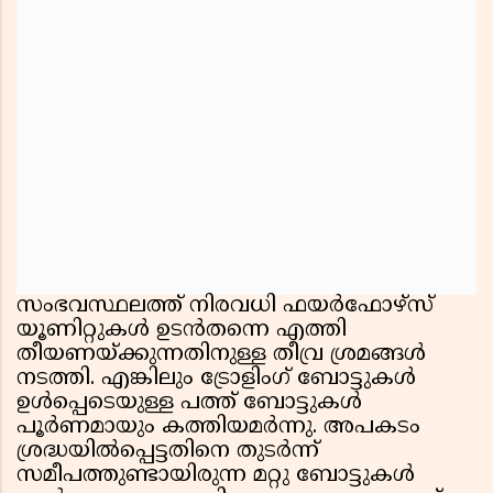
സംഭവസ്ഥലത്ത് നിരവധി ഫയർഫോഴ്സ്
യൂണിറ്റുകൾ ഉടൻതന്നെ എത്തി
തീയണയ്ക്കുന്നതിനുള്ള തീവ്ര ശ്രമങ്ങൾ
നടത്തി. എങ്കിലും ട്രോളിംഗ് ബോട്ടുകൾ
ഉൾപ്പെടെയുള്ള പത്ത് ബോട്ടുകൾ
പൂർണമായും കത്തിയമർന്നു. അപകടം
ശ്രദ്ധയിൽപ്പെട്ടതിനെ തുടർന്ന്
സമീപത്തുണ്ടായിരുന്ന മറ്റു ബോട്ടുകൾ