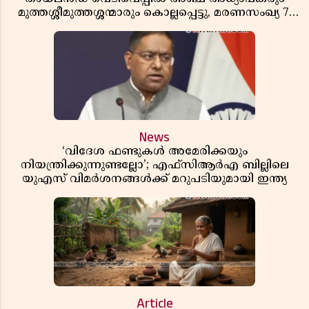
മുത്തശ്ശീമുത്തശ്ശന്മാരും കൊല്ലപ്പെട്ടു, മരണസംഖ്യ 7;
ഞെട്ടിക്കുന്ന വെളിപ്പെടുത്തലുകൾ
News
‘വിദേശ ഫണ്ടുകൾ അമേരിക്കയും
നിയന്ത്രിക്കുന്നുണ്ടല്ലോ’; എഫ്സിആർഎ ബില്ലിലെ
യുഎസ് വിമർശനങ്ങൾക്ക് മറുപടിയുമായി ഇന്ത്യ
Article