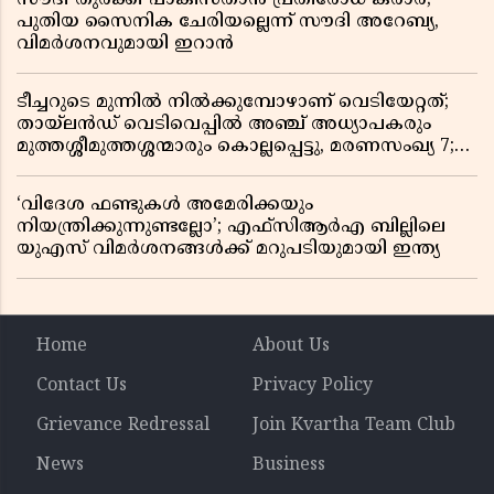
പുതിയ സൈനിക ചേരിയല്ലെന്ന് സൗദി അറേബ്യ,
വിമർശനവുമായി ഇറാൻ
ടീച്ചറുടെ മുന്നിൽ നിൽക്കുമ്പോഴാണ് വെടിയേറ്റത്;
തായ്‌ലൻഡ് വെടിവെപ്പിൽ അഞ്ച് അധ്യാപകരും
മുത്തശ്ശീമുത്തശ്ശന്മാരും കൊല്ലപ്പെട്ടു, മരണസംഖ്യ 7;
ഞെട്ടിക്കുന്ന വെളിപ്പെടുത്തലുകൾ
‘വിദേശ ഫണ്ടുകൾ അമേരിക്കയും
നിയന്ത്രിക്കുന്നുണ്ടല്ലോ’; എഫ്സിആർഎ ബില്ലിലെ
യുഎസ് വിമർശനങ്ങൾക്ക് മറുപടിയുമായി ഇന്ത്യ
Home
About Us
Contact Us
Privacy Policy
Grievance Redressal
Join Kvartha Team Club
News
Business