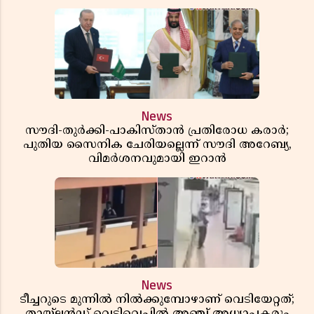
News
സൗദി-തുർക്കി-പാകിസ്താൻ പ്രതിരോധ കരാർ;
പുതിയ സൈനിക ചേരിയല്ലെന്ന് സൗദി അറേബ്യ,
വിമർശനവുമായി ഇറാൻ
News
ടീച്ചറുടെ മുന്നിൽ നിൽക്കുമ്പോഴാണ് വെടിയേറ്റത്;
തായ്‌ലൻഡ് വെടിവെപ്പിൽ അഞ്ച് അധ്യാപകരും