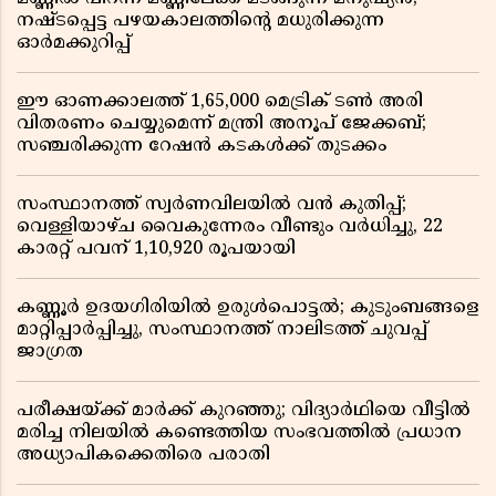
നഷ്ടപ്പെട്ട പഴയകാലത്തിൻ്റെ മധുരിക്കുന്ന
ഓർമക്കുറിപ്പ്
ഈ ഓണക്കാലത്ത് 1,65,000 മെട്രിക് ടൺ അരി
വിതരണം ചെയ്യുമെന്ന് മന്ത്രി അനൂപ് ജേക്കബ്;
സഞ്ചരിക്കുന്ന റേഷൻ കടകൾക്ക് തുടക്കം
സംസ്ഥാനത്ത് സ്വർണവിലയിൽ വൻ കുതിപ്പ്;
വെള്ളിയാഴ്ച വൈകുന്നേരം വീണ്ടും വർധിച്ചു, 22
കാരറ്റ് പവന് 1,10,920 രൂപയായി
കണ്ണൂർ ഉദയഗിരിയിൽ ഉരുൾപൊട്ടൽ; കുടുംബങ്ങളെ
മാറ്റിപ്പാർപ്പിച്ചു, സംസ്ഥാനത്ത് നാലിടത്ത് ചുവപ്പ്
ജാഗ്രത
പരീക്ഷയ്ക്ക് മാർക്ക് കുറഞ്ഞു; വിദ്യാർഥിയെ വീട്ടിൽ
മരിച്ച നിലയിൽ കണ്ടെത്തിയ സംഭവത്തിൽ പ്രധാന
അധ്യാപികക്കെതിരെ പരാതി