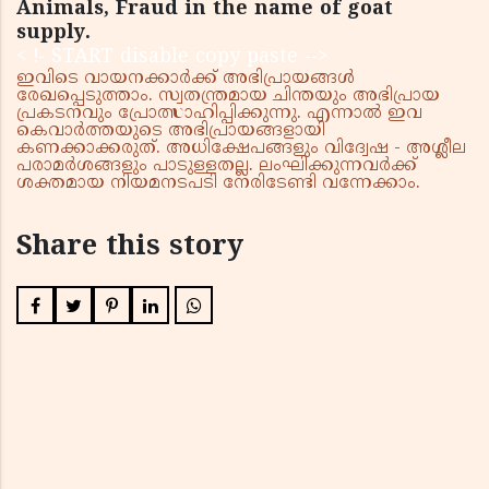
Animals, Fraud in the name of goat
supply.
< !- START disable copy paste -->
ഇവിടെ വായനക്കാർക്ക് അഭിപ്രായങ്ങൾ
രേഖപ്പെടുത്താം. സ്വതന്ത്രമായ ചിന്തയും അഭിപ്രായ
പ്രകടനവും പ്രോത്സാഹിപ്പിക്കുന്നു. എന്നാൽ ഇവ
കെവാർത്തയുടെ അഭിപ്രായങ്ങളായി
കണക്കാക്കരുത്. അധിക്ഷേപങ്ങളും വിദ്വേഷ - അശ്ലീല
പരാമർശങ്ങളും പാടുള്ളതല്ല. ലംഘിക്കുന്നവർക്ക്
ശക്തമായ നിയമനടപടി നേരിടേണ്ടി വന്നേക്കാം.
Share this story