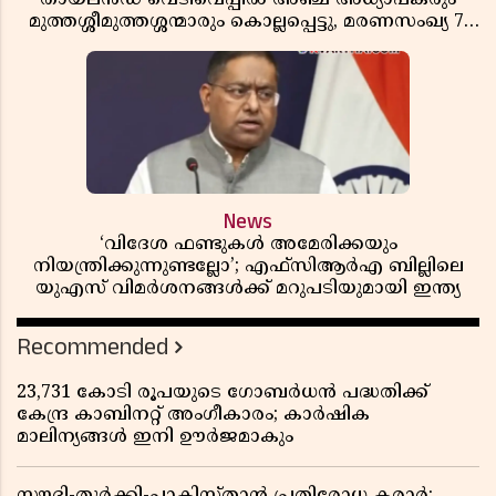
മുത്തശ്ശീമുത്തശ്ശന്മാരും കൊല്ലപ്പെട്ടു, മരണസംഖ്യ 7;
ഞെട്ടിക്കുന്ന വെളിപ്പെടുത്തലുകൾ
News
‘വിദേശ ഫണ്ടുകൾ അമേരിക്കയും
നിയന്ത്രിക്കുന്നുണ്ടല്ലോ’; എഫ്സിആർഎ ബില്ലിലെ
യുഎസ് വിമർശനങ്ങൾക്ക് മറുപടിയുമായി ഇന്ത്യ
Recommended
23,731 കോടി രൂപയുടെ ഗോബർധൻ പദ്ധതിക്ക്
കേന്ദ്ര കാബിനറ്റ് അംഗീകാരം; കാർഷിക
മാലിന്യങ്ങൾ ഇനി ഊർജമാകും
സൗദി-തുർക്കി-പാകിസ്താൻ പ്രതിരോധ കരാർ;