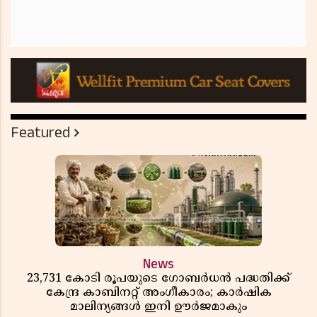
Featured
News
23,731 കോടി രൂപയുടെ ഗോബർധൻ പദ്ധതിക്ക്
കേന്ദ്ര കാബിനറ്റ് അംഗീകാരം; കാർഷിക
മാലിന്യങ്ങൾ ഇനി ഊർജമാകും