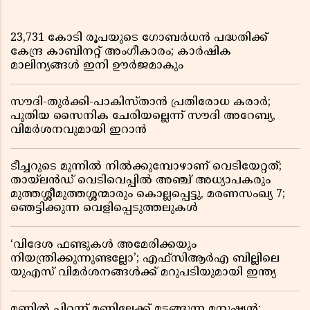
23,731 കോടി രൂപയുടെ ഗോബർധൻ പദ്ധതിക്ക്
കേന്ദ്ര കാബിനറ്റ് അംഗീകാരം; കാർഷിക
മാലിന്യങ്ങൾ ഇനി ഊർജമാകും
സൗദി-തുർക്കി-പാകിസ്താൻ പ്രതിരോധ കരാർ;
പുതിയ സൈനിക ചേരിയല്ലെന്ന് സൗദി അറേബ്യ,
വിമർശനവുമായി ഇറാൻ
ടീച്ചറുടെ മുന്നിൽ നിൽക്കുമ്പോഴാണ് വെടിയേറ്റത്;
തായ്‌ലൻഡ് വെടിവെപ്പിൽ അഞ്ച് അധ്യാപകരും
മുത്തശ്ശീമുത്തശ്ശന്മാരും കൊല്ലപ്പെട്ടു, മരണസംഖ്യ 7;
ഞെട്ടിക്കുന്ന വെളിപ്പെടുത്തലുകൾ
‘വിദേശ ഫണ്ടുകൾ അമേരിക്കയും
നിയന്ത്രിക്കുന്നുണ്ടല്ലോ’; എഫ്സിആർഎ ബില്ലിലെ
യുഎസ് വിമർശനങ്ങൾക്ക് മറുപടിയുമായി ഇന്ത്യ
മണ്ണിൽ പിറന്ന് മണ്ണിലേക്ക് മടങ്ങുന്ന മനുഷ്യൻ;