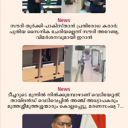
News
സൗദി-തുർക്കി-പാകിസ്താൻ പ്രതിരോധ കരാർ;
പുതിയ സൈനിക ചേരിയല്ലെന്ന് സൗദി അറേബ്യ,
വിമർശനവുമായി ഇറാൻ
News
ടീച്ചറുടെ മുന്നിൽ നിൽക്കുമ്പോഴാണ് വെടിയേറ്റത്;
തായ്‌ലൻഡ് വെടിവെപ്പിൽ അഞ്ച് അധ്യാപകരും
മുത്തശ്ശീമുത്തശ്ശന്മാരും കൊല്ലപ്പെട്ടു, മരണസംഖ്യ 7;
ഞെട്ടിക്കുന്ന വെളിപ്പെടുത്തലുകൾ