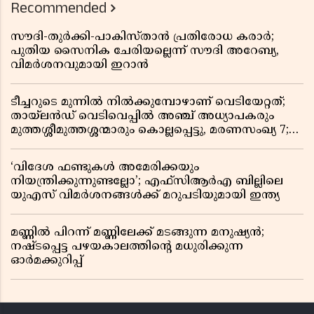
Recommended
സൗദി-തുർക്കി-പാകിസ്താൻ പ്രതിരോധ കരാർ;
പുതിയ സൈനിക ചേരിയല്ലെന്ന് സൗദി അറേബ്യ,
വിമർശനവുമായി ഇറാൻ
ടീച്ചറുടെ മുന്നിൽ നിൽക്കുമ്പോഴാണ് വെടിയേറ്റത്;
തായ്‌ലൻഡ് വെടിവെപ്പിൽ അഞ്ച് അധ്യാപകരും
മുത്തശ്ശീമുത്തശ്ശന്മാരും കൊല്ലപ്പെട്ടു, മരണസംഖ്യ 7;
ഞെട്ടിക്കുന്ന വെളിപ്പെടുത്തലുകൾ
‘വിദേശ ഫണ്ടുകൾ അമേരിക്കയും
നിയന്ത്രിക്കുന്നുണ്ടല്ലോ’; എഫ്സിആർഎ ബില്ലിലെ
യുഎസ് വിമർശനങ്ങൾക്ക് മറുപടിയുമായി ഇന്ത്യ
മണ്ണിൽ പിറന്ന് മണ്ണിലേക്ക് മടങ്ങുന്ന മനുഷ്യൻ;
നഷ്ടപ്പെട്ട പഴയകാലത്തിൻ്റെ മധുരിക്കുന്ന
ഓർമക്കുറിപ്പ്