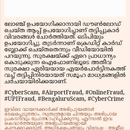
ലോഞ്ച് ഉപയോഗിക്കാനായി ഡൗണ്‍ലോഡ്
ചെയ്ത ആപ്പ് ഉപയോഗിച്ചാണ് തട്ടിപ്പുകാര്‍
വിവരങ്ങള്‍ ചോര്‍ത്തിയത്. ഒടിപിയും
ഉപയോഗിച്ചു. തുടര്‍ന്നാണ് ക്രെഡിറ്റ് കാര്‍ഡ്
ബ്ലോക്ക് ചെയ്തതെന്നും വീഡിയോയില്‍
പറയുന്നു. സുരക്ഷയ്ക്ക് ഏറെ പ്രാധാന്യം
കൊടുക്കുന്ന ഐഫോണിലൂടെ അതീവ
സുരക്ഷാ ഏരിയയായ എയര്‍പോര്‍ട്ടിനകത്ത്
വച്ച് തട്ടിപ്പിനിരയായത് സമൂഹ മാധ്യമങ്ങളില്‍
ചര്‍ചയായിരിക്കയാണ്.
#CyberScam, #AirportFraud, #OnlineFraud,
#UPIFraud, #BengaluruScam, #CyberCrime
ഇവിടെ വായനക്കാർക്ക് അഭിപ്രായങ്ങൾ
രേഖപ്പെടുത്താം. സ്വതന്ത്രമായ ചിന്തയും അഭിപ്രായ
പ്രകടനവും പ്രോത്സാഹിപ്പിക്കുന്നു. എന്നാൽ ഇവ
കെവാർത്തയുടെ അഭിപ്രായങ്ങളായി
കണക്കാക്കരുത്. അധിക്ഷേപങ്ങളും വിദ്വേഷ - അശ്ലീല