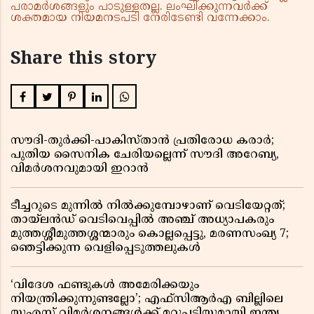
പരാമർശങ്ങളും പാടുള്ളതല്ല. ലംഘിക്കുന്നവർക്ക്
ശക്തമായ നിയമനടപടി നേരിടേണ്ടി വന്നേക്കാം.
Share this story
സൗദി-തുർക്കി-പാകിസ്താൻ പ്രതിരോധ കരാർ;
പുതിയ സൈനിക ചേരിയല്ലെന്ന് സൗദി അറേബ്യ,
വിമർശനവുമായി ഇറാൻ
ടീച്ചറുടെ മുന്നിൽ നിൽക്കുമ്പോഴാണ് വെടിയേറ്റത്;
തായ്‌ലൻഡ് വെടിവെപ്പിൽ അഞ്ച് അധ്യാപകരും
മുത്തശ്ശീമുത്തശ്ശന്മാരും കൊല്ലപ്പെട്ടു, മരണസംഖ്യ 7;
ഞെട്ടിക്കുന്ന വെളിപ്പെടുത്തലുകൾ
‘വിദേശ ഫണ്ടുകൾ അമേരിക്കയും
നിയന്ത്രിക്കുന്നുണ്ടല്ലോ’; എഫ്സിആർഎ ബില്ലിലെ
യുഎസ് വിമർശനങ്ങൾക്ക് മറുപടിയുമായി ഇന്ത്യ