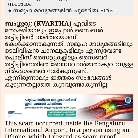
സംശയം
● സമൂഹ മാധ്യമങ്ങളില്‍ ചൂടേറിയ ചര്‍ച
ബംഗ്ലൂരു: (KVARTHA)
എവിടെ
നോക്കിയാലും ഇപ്പോള്‍ സൈബര്‍
തട്ടിപ്പിന്റെ വാര്‍ത്തയാണ്
കേള്‍ക്കാനാകുന്നത്. സമൂഹ മാധ്യമങ്ങളിലും
ടെലിവിഷന്‍ ചാനലുകളിലും എന്നുവേണ്ട
പൊലീസ് സൈറ്റുകളിലും സൈബര്‍
തട്ടിപ്പിനെതിരെ ബോധവാന്‍മാരാകുവാനുള്ള
നിര്‍ദേശങ്ങള്‍ നല്‍കുന്നുണ്ട്.
എന്നിരുന്നാലും ഇത്തരം സംഭവങ്ങള്‍
കൂടുന്നതല്ലാതെ കുറവുണ്ടാകുന്നില്ല.
This scam occurred inside the Bengaluru
International Airport, to a person using an
IPhone, which I regard as scam proof.