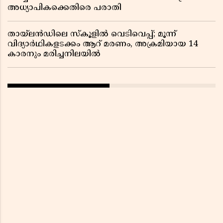
അധ്യാപികക്കെതിരെ പരാതി
തായ്‌ലൻഡിലെ സ്‌കൂളിൽ വെടിവെപ്പ്; മൂന്ന്
വിദ്യാർഥികളടക്കം ആറ് മരണം, അക്രമിയായ 14
കാരനും മരിച്ചനിലയിൽ