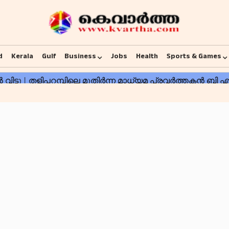
d
Kerala
Gulf
Business
Jobs
Health
Sports & Games