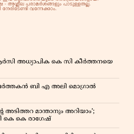
 - അശ്ലീല പരാമർശങ്ങളും പാടുള്ളതല്ല.
കു
നേരിടേണ്ടി വന്നേക്കാം.
റി
ിആർസി അധ്യാപിക കെ സി കീർത്തനയെ
മ പ്രവർത്തകൻ ബി എ അലി മൊഗ്രാൽ
റെ അടിത്തറ മാന്താനും അറിയാം’;
യി കെ കെ രാഗേഷ്