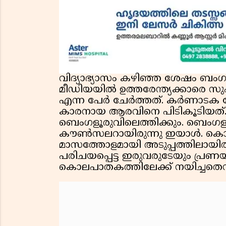
വിദ്യാഭ്യാസം കഴിഞ്ഞ ശേഷം ബ
മീഡിയയിൽ ഉത്തരേന്ത്യക്കാരെ സ
എന്ന പേർ ചേർത്തത്. കർണാടക പോ
കാരനായ ആരവിനെ പിടികൂടിയത്. 
ബെംഗളൂരുവിലെത്തിക്കും. ബെംഗളൂര
കൗൺസലറായിരുന്നു ഇയാൾ. കൊല്ല
മാസത്തോളമായി അടുപ്പത്തിലായി
പരിചയപ്പെട്ട ഇരുവരുടേയും പ്രണ
കൊലപാതകത്തിലേക്ക് നയിച്ചതെന