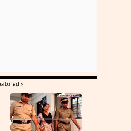
eatured