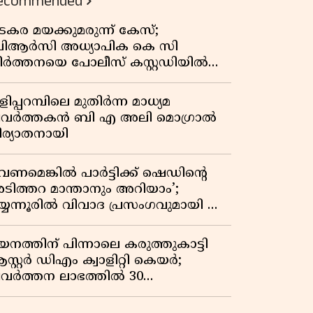
ecommended
കുതിപ്പ് രേഖപ്പെടുത്തി ആദ്യ പാദ
റിപ്പോർട്ട് പുറത്ത്
ടകര മയക്കുമരുന്ന് കേസ്;
ിആർസി അധ്യാപിക കെ സി
ീർത്തനയെ പോലീസ് കസ്റ്റഡിയിൽ
ട്ടു
ിപ്പറമ്പിലെ മുതിർന്ന മാധ്യമ
്രവർത്തകൻ ബി എ അലി മൊഗ്രാൽ
ിര്യാതനായി
വേണമെങ്കിൽ പാർട്ടിക്ക് ഷെഡിൻ്റെ
ടിത്തറ മാന്താനും അറിയാം’;
യ്യന്നൂരിൽ വിവാദ പ്രസംഗവുമായി കെ
െ രാഗേഷ്
യനത്തിന് പിന്നാലെ കരുത്തുകാട്ടി
സ്റ്റർ ഡിഎം ക്വാളിറ്റി കെയർ;
്രവർത്തന ലാഭത്തിൽ 30
തമാനത്തിൻ്റെ വളർച്ച,
രുമാനത്തിലും ലാഭത്തിലും വൻ