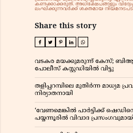
കണക്കാക്കരുത്. അധിക്ഷേപങ്ങളും വിദ്വേഷ
ലംഘിക്കുന്നവർക്ക് ശക്തമായ നിയമനടപടി 
Share this story
വടകര മയക്കുമരുന്ന് കേസ്; ബ
പോലീസ് കസ്റ്റഡിയിൽ വിട്ടു
തളിപ്പറമ്പിലെ മുതിർന്ന മാധ്യ
നിര്യാതനായി
‘വേണമെങ്കിൽ പാർട്ടിക്ക് ഷെഡിൻ്
പയ്യന്നൂരിൽ വിവാദ പ്രസംഗവുമാ