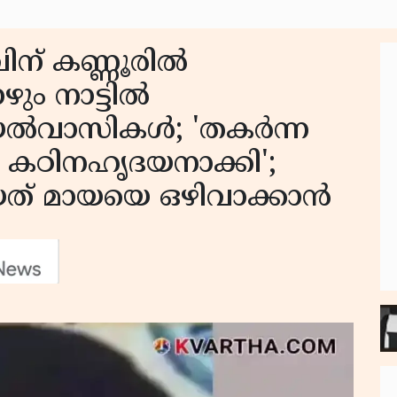
ിന് കണ്ണൂരിൽ
ോഴും നാട്ടിൽ
 അയൽവാസികൾ; 'തകർന്ന
 കഠിനഹൃദയനാക്കി';
ത് മായയെ ഒഴിവാക്കാൻ