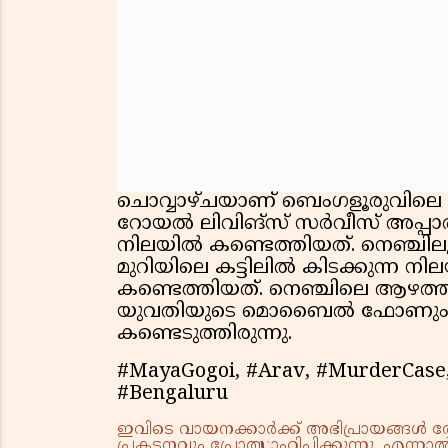
ചൊവ്വാഴ്ചയാണ് ബെംഗളൂരുവിലെ ഇന
റോയല്‍ ലിവിങ്‌സ് സര്‍വീസ് അപ്പാ
നിലയിൽ കണ്ടെത്തിയത്. നെഞ്ചിലും
മുറിയിലെ കട്ടിലില്‍ കിടക്കുന്
കണ്ടെത്തിയത്. നെഞ്ചിലെ ആഴത്
യുവതിയുടെ മൊബൈല്‍ ഫോണും മുറ
കണ്ടെടുത്തിരുന്നു.
#MayaGogoi, #Arav, #MurderCase, 
#Bengaluru
ഇവിടെ വായനക്കാർക്ക് അഭിപ്രായങ്ങൾ രേഖപ
പ്രകടനവും പ്രോത്സാഹിപ്പിക്കുന്നു. എന