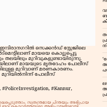
R
വ
ബ
ക
വി
തള
പ
ന
്ദിരാനഗറിൽ സെക്കന്‍ഡ് സ്റ്റേജിലെ
ർട്മെൻ്റിലാണ് മായയെ കൊല്ലപ്പെട്ട
 തലയിലും മുറിവുകളുണ്ടായിരുന്നു.
‘
ന നിലയിലാണ് മായയുടെ മൃതദേഹം പോലീസ്
അ
തിലുള്ള മുറിവാണ് മരണകാരണം.
പ
ിയില്‍നിന്ന് പോലീസ്
ക
ല
#PoliceInvestigation, #Kannur,
ആ
പ
ശ
്പെടുത്താം. സ്വതന്ത്രമായ ചിന്തയും അഭിപ്രായ
വ
്നാൽ ഇവ കെവാർത്തയുടെ അഭിപ്രായങ്ങളായി