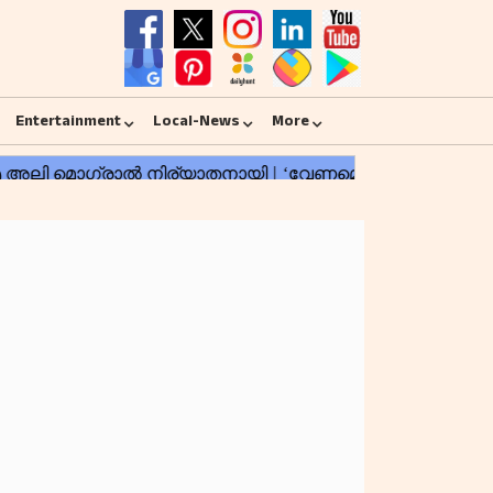
Entertainment
Local-News
More