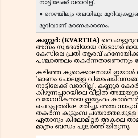
നാട്ടിലേക്ക് വരാറില്ല'.
● നെഞ്ചിലും തലയിലും മുറിവുകളുണ
മുറിവാണ് മരണകാരണം.
കണ്ണൂർ: (KVARTHA)
ബെംഗളൂരുവി
അസം സ്വദേശിയായ വ്‌ളോഗർ മാ
കേസിലെ പ്രതി ആരവ് ഹനോയിക്ക് 
പശ്ചാത്തലം തകർന്നതാണെന്നും 
കഴിഞ്ഞ കുറെക്കാലമായി ഇയാൾ തോട്ടട
'ഓണം പോലുള്ള വിശേഷദിവസങ്ങള
നാട്ടിലേക്ക് വരാറില്ല'. കണ്ണൂർ 
കിഴുന്നപ്പാറയിലെ വീട്ടിൽ അമ്മയുട
വയോധികനായ ഇദ്ദേഹം കാൻസർ
ചെറുപ്പത്തിലേ മരിച്ചു. അമ്മ നാടുവ
തകർന്ന കുടുംബ പശ്ചാത്തലമുള്ള ആര
ഏതാനും കിലോമീറ്റർ അകലെ താമ
മാത്രം ബന്ധം പുലർത്തിയിരുന്നു.