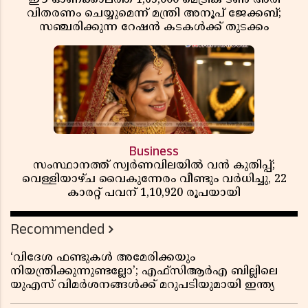
വിതരണം ചെയ്യുമെന്ന് മന്ത്രി അനൂപ് ജേക്കബ്;
സഞ്ചരിക്കുന്ന റേഷൻ കടകൾക്ക് തുടക്കം
Business
സംസ്ഥാനത്ത് സ്വർണവിലയിൽ വൻ കുതിപ്പ്;
വെള്ളിയാഴ്ച വൈകുന്നേരം വീണ്ടും വർധിച്ചു, 22
കാരറ്റ് പവന് 1,10,920 രൂപയായി
Recommended
‘വിദേശ ഫണ്ടുകൾ അമേരിക്കയും
നിയന്ത്രിക്കുന്നുണ്ടല്ലോ’; എഫ്സിആർഎ ബില്ലിലെ
യുഎസ് വിമർശനങ്ങൾക്ക് മറുപടിയുമായി ഇന്ത്യ