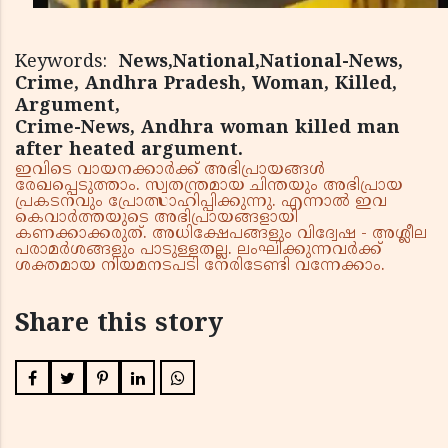
Keywords:
News,National,National-News,
Crime, Andhra Pradesh, Woman, Killed,
Argument,
Crime-News, Andhra woman killed man
after heated argument.
ഇവിടെ വായനക്കാർക്ക് അഭിപ്രായങ്ങൾ
രേഖപ്പെടുത്താം. സ്വതന്ത്രമായ ചിന്തയും അഭിപ്രായ
പ്രകടനവും പ്രോത്സാഹിപ്പിക്കുന്നു. എന്നാൽ ഇവ
കെവാർത്തയുടെ അഭിപ്രായങ്ങളായി
കണക്കാക്കരുത്. അധിക്ഷേപങ്ങളും വിദ്വേഷ - അശ്ലീല
പരാമർശങ്ങളും പാടുള്ളതല്ല. ലംഘിക്കുന്നവർക്ക്
ശക്തമായ നിയമനടപടി നേരിടേണ്ടി വന്നേക്കാം.
Share this story