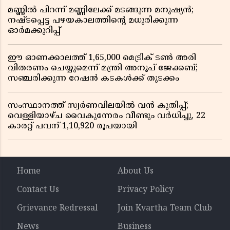
മണ്ണിൽ പിറന്ന് മണ്ണിലേക്ക് മടങ്ങുന്ന മനുഷ്യൻ;
നഷ്ടപ്പെട്ട പഴയകാലത്തിൻ്റെ മധുരിക്കുന്ന
ഓർമക്കുറിപ്പ്
ഈ ഓണക്കാലത്ത് 1,65,000 മെട്രിക് ടൺ അരി
വിതരണം ചെയ്യുമെന്ന് മന്ത്രി അനൂപ് ജേക്കബ്;
സഞ്ചരിക്കുന്ന റേഷൻ കടകൾക്ക് തുടക്കം
സംസ്ഥാനത്ത് സ്വർണവിലയിൽ വൻ കുതിപ്പ്;
വെള്ളിയാഴ്ച വൈകുന്നേരം വീണ്ടും വർധിച്ചു, 22
കാരറ്റ് പവന് 1,10,920 രൂപയായി
Home
About Us
Contact Us
Privacy Policy
Grievance Redressal
Join Kvartha Team Club
News
Business