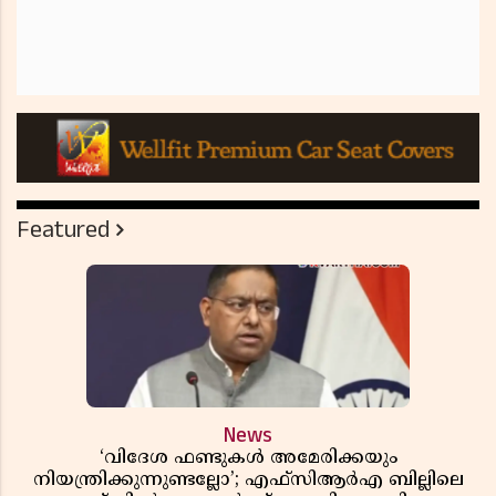
Featured
News
‘വിദേശ ഫണ്ടുകൾ അമേരിക്കയും
നിയന്ത്രിക്കുന്നുണ്ടല്ലോ’; എഫ്സിആർഎ ബില്ലിലെ