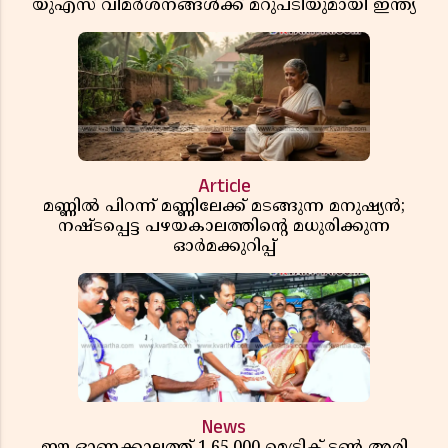
യുഎസ് വിമർശനങ്ങൾക്ക് മറുപടിയുമായി ഇന്ത്യ
Article
മണ്ണിൽ പിറന്ന് മണ്ണിലേക്ക് മടങ്ങുന്ന മനുഷ്യൻ;
നഷ്ടപ്പെട്ട പഴയകാലത്തിൻ്റെ മധുരിക്കുന്ന
ഓർമക്കുറിപ്പ്
News
ഈ ഓണക്കാലത്ത് 1,65,000 മെട്രിക് ടൺ അരി