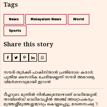
Tags
News
Malayalam News
World
Sports
Share this story
സൗദി-തുർക്കി-പാകിസ്താൻ പ്രതിരോധ കരാർ;
പുതിയ സൈനിക ചേരിയല്ലെന്ന് സൗദി അറേബ്യ,
വിമർശനവുമായി ഇറാൻ
ടീച്ചറുടെ മുന്നിൽ നിൽക്കുമ്പോഴാണ് വെടിയേറ്റത്;
തായ്‌ലൻഡ് വെടിവെപ്പിൽ അഞ്ച് അധ്യാപകരും
മുത്തശ്ശീമുത്തശ്ശന്മാരും കൊല്ലപ്പെട്ടു, മരണസംഖ്യ 7;