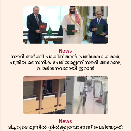
News
സൗദി-തുർക്കി-പാകിസ്താൻ പ്രതിരോധ കരാർ;
പുതിയ സൈനിക ചേരിയല്ലെന്ന് സൗദി അറേബ്യ,
വിമർശനവുമായി ഇറാൻ
News
ടീച്ചറുടെ മുന്നിൽ നിൽക്കുമ്പോഴാണ് വെടിയേറ്റത്;