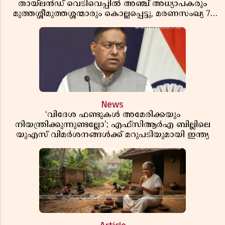
തായ്‌ലൻഡ് വെടിവെപ്പിൽ അഞ്ച് അധ്യാപകരും
മുത്തശ്ശീമുത്തശ്ശന്മാരും കൊല്ലപ്പെട്ടു, മരണസംഖ്യ 7;
ഞെട്ടിക്കുന്ന വെളിപ്പെടുത്തലുകൾ
News
‘വിദേശ ഫണ്ടുകൾ അമേരിക്കയും
നിയന്ത്രിക്കുന്നുണ്ടല്ലോ’; എഫ്സിആർഎ ബില്ലിലെ
യുഎസ് വിമർശനങ്ങൾക്ക് മറുപടിയുമായി ഇന്ത്യ