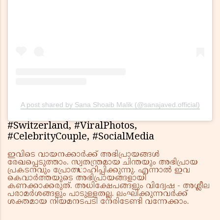
A post shared by Sana Shoaib Malik (@sanajaved.official)
#Switzerland, #ViralPhotos,
#CelebrityCouple, #SocialMedia
ഇവിടെ വായനക്കാർക്ക് അഭിപ്രായങ്ങൾ
രേഖപ്പെടുത്താം. സ്വതന്ത്രമായ ചിന്തയും അഭിപ്രായ
പ്രകടനവും പ്രോത്സാഹിപ്പിക്കുന്നു. എന്നാൽ ഇവ
കെവാർത്തയുടെ അഭിപ്രായങ്ങളായി
കണക്കാക്കരുത്. അധിക്ഷേപങ്ങളും വിദ്വേഷ - അശ്ലീല
പരാമർശങ്ങളും പാടുള്ളതല്ല. ലംഘിക്കുന്നവർക്ക്
ശക്തമായ നിയമനടപടി നേരിടേണ്ടി വന്നേക്കാം.