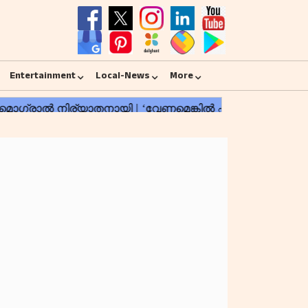
Entertainment
Local-News
More