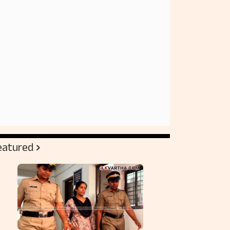
eatured