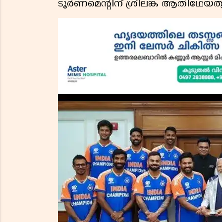
ടൂർണമെൻ്റിന് ശ്രീലങ്ക ആതിഥേയത