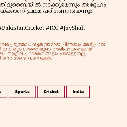
് ദുബൈയിൽ നടക്കുമെന്നും അദ്ദേഹം
്ഷയ്ക്കാണ് പ്രഥമ പരിഗണനയെന്നും
PakistanCricket #ICC #JayShah
്പെടുത്താം. സ്വതന്ത്രമായ ചിന്തയും അഭിപ്രായ
്നാൽ ഇവ കെവാർത്തയുടെ അഭിപ്രായങ്ങളായി
 - അശ്ലീല പരാമർശങ്ങളും പാടുള്ളതല്ല.
നേരിടേണ്ടി വന്നേക്കാം.
s
Sports
Cricket
India