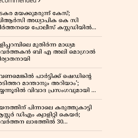
ecommended
കുതിപ്പ് രേഖപ്പെടുത്തി ആദ്യ പാദ
റിപ്പോർട്ട് പുറത്ത്
ടകര മയക്കുമരുന്ന് കേസ്;
ിആർസി അധ്യാപിക കെ സി
ീർത്തനയെ പോലീസ് കസ്റ്റഡിയിൽ
ട്ടു
ിപ്പറമ്പിലെ മുതിർന്ന മാധ്യമ
്രവർത്തകൻ ബി എ അലി മൊഗ്രാൽ
ിര്യാതനായി
വേണമെങ്കിൽ പാർട്ടിക്ക് ഷെഡിൻ്റെ
ടിത്തറ മാന്താനും അറിയാം’;
യ്യന്നൂരിൽ വിവാദ പ്രസംഗവുമായി കെ
െ രാഗേഷ്
യനത്തിന് പിന്നാലെ കരുത്തുകാട്ടി
സ്റ്റർ ഡിഎം ക്വാളിറ്റി കെയർ;
്രവർത്തന ലാഭത്തിൽ 30
തമാനത്തിൻ്റെ വളർച്ച,
രുമാനത്തിലും ലാഭത്തിലും വൻ