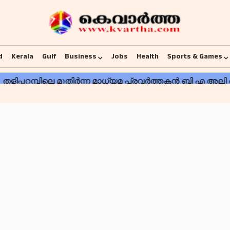
d
Kerala
Gulf
Business
Jobs
Health
Sports & Games