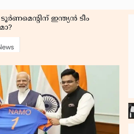
 ടൂർണമെന്റിന് ഇന്ത്യൻ ടീം
മോ?