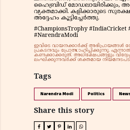
ഹൈബ്രിഡ് മോഡലായിരിക്കും, അത
വ്യക്തമാക്കി. കളിക്കാരുടെ സുരക
അദ്ദേഹം കൂട്ടിച്ചേർത്തു.
#ChampionsTrophy #IndiaCricket #
#NarendraModi
ഇവിടെ വായനക്കാർക്ക് അഭിപ്രായങ്ങൾ രേഖപ
പ്രകടനവും പ്രോത്സാഹിപ്പിക്കുന്നു. എന
കണക്കാക്കരുത്. അധിക്ഷേപങ്ങളും വിദ്വേഷ
ലംഘിക്കുന്നവർക്ക് ശക്തമായ നിയമനടപടി 
Tags
Narendra Modi
Politics
New
Share this story