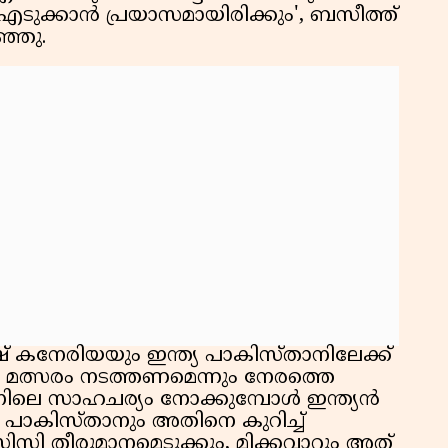
എടുക്കാൻ പ്രയാസമായിരിക്കും', ബസീത്ത്
കു
ഞ്ഞു.
റി
് കനേരിയയും ഇന്ത്യ പാകിസ്താനിലേക്ക്
 മത്സരം നടത്തണമെന്നും നേരത്തെ
്താനിലെ സാഹചര്യം നോക്കുമ്പോൾ ഇന്ത്യൻ
 പാകിസ്താനും അതിനെ കുറിച്ച്
ി തീരുമാനമെടുക്കും, മിക്കവാറും അത്