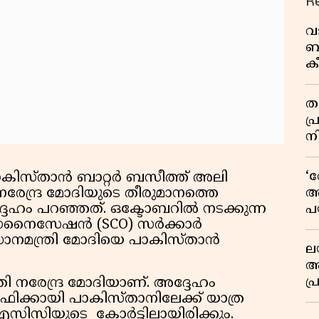
R
വ
ബ
ക
വി
തള
പ
ന
‘
പാകിസ്താൻ ബാറ്റർ ബസീത്ത് അലി
അ
രി നരേന്ദ്ര മോദിയുടെ തീരുമാനത്തെ
ദ്ദേഹം പറഞ്ഞത്. ഒക്ടോബറിൽ നടക്കുന്ന
പ
ഗനൈസേഷൻ (SCO) സർക്കാർ
ക
ധാനമന്ത്രി മോദിയെ പാകിസ്താൻ
ല
ആ
പ
്രി നരേന്ദ്ര മോദിയാണ്. അദ്ദേഹം
ശ
്രോഫിക്കായി പാകിസ്താനിലേക്ക് യാത്ര
 ഐസിസിയുടെ കോർട്ടിലായിരിക്കും.
വ