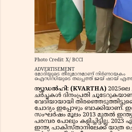
Photo Credit: X/ BCCI
ADVERTISEMENT
മോദിയുടെ തീരുമാനമാണ് നിർണായകം
ഐസിസിയുടെ തലപ്പത്ത് ജയ് ഷായ് എ
ന്യൂഡൽഹി: (KVARTHA)
2025ലെ ച
ചർച്ചകൾ ദിനംപ്രതി ചൂടേറുകയാണ
വേദിയായായി തിരഞ്ഞെടുത്തിട്ടുണ്ടെ
ചോദ്യം ഇപ്പോഴും ബാക്കിയാണ്. ഇരു
സംഘർഷം മൂലം 2013 മുതൽ ഇന്ത്
പരമ്പര പോലും കളിച്ചിട്ടില്ല. 2023
ഇന്ത്യ പാകിസ്താനിലേക്ക് യാത്ര ചെയ