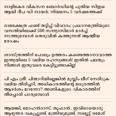
നാളികേര വികസന ബോർഡിൻ്റെ പുതിയ സിഇഒ
ആയി ദീപ ഡി നായർ; നിയമനം 5 വർഷത്തേക്ക് ​​​​​​​
രാമക്ഷേത്ര ഫണ്ട് തട്ടിപ്പ് വിവാദം; പ്രധാനമന്ത്രിയുടെ
വസതിയിലേക്ക് 500 സന്ന്യാസിമാർ മാർച്ച്
നടത്തുമ്പോൾ തെരുവിൽ കത്തുന്നത് ആത്മീയ
രോഷം
ശാസ്ത്രത്തിന് പോലും ഉത്തരം കണ്ടെത്താനാവാത്ത
ഇന്ത്യയിലെ 5 വലിയ രഹസ്യങ്ങൾ! ഇതിൽ പലതും
നിങ്ങൾ ഇതുവരെ കേട്ടിട്ടുണ്ടാകില്ല!
പി എം ശ്രീ: പിന്മാറിയില്ലെങ്കിൽ മുസ്ലിം ലീഗ് നേരിടുക
വലിയ തിരിച്ചടി; അധികാരത്തിന്റെ മധുരത്തിൽ
ആദർശം മറന്നോ? അണികളുടെ വികാരത്തിന്
തീപ്പൊരി പടരുമ്പോൾ
ആയങ്കി, മോഹൻദാസ്, തൂഫാൻ.. ഇവിടെയൊരു
ആഭ്യന്തര വകുപ്പുണ്ട്, മന്ത്രിയുമുണ്ട്, സല്യൂട്ട് രമേശ്‌