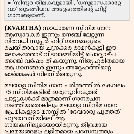
● 'സിന്ദൂര തിലകവുമായി', 'ധനുമാസക്കാറ്റേ
വാ' തുടങ്ങിയവ അദ്ദേഹത്തിൻ്റെ ഹിറ്റ്
ഗാനങ്ങളാണ്.
(KVARTHA)
സാധാരണ സിനിമ ഗാന
ആസ്വാദകർ ഇന്നും നെഞ്ചിലേറ്റുന്ന
നിരവധി സൂപ്പർ ഹിറ്റ് ഗാനങ്ങളുടെ
രചയിതാവായ ചുനക്കര രാമൻകുട്ടി ഈ
ലോകത്തോട് വിടവാങ്ങിയിട്ട് ചൊവ്വാഴ്ച
അഞ്ച് വർഷം തികയുന്നു. നിത്യഹരിതമായ
ആ ഗാനങ്ങൾ ഇന്നും അദ്ദേഹത്തിന്റെ
ഓർമ്മകൾ നിലനിർത്തുന്നു.
മലയാള സിനിമ ഗാന ചരിത്രത്തിൽ കേവലം
75 സിനിമകളിൽ ഇരുനൂറിനടുത്ത്
പാട്ടുകൾക്ക് മാത്രമാണ് ഗാനരചന
നടത്തിയതെങ്കിലും മലയാള സിനിമ ഗാന
പ്രേമികളുടെ മനസ്സിൽ 'ദേവദാരു പൂത്തത്
ഹൃദയവനിയിലെ' ആ
ഗായകനിലൂടെയായിരുന്നു. തീവ്രമായ
പ്രമേയങ്ങളും ലളിതമായ പദസമ്പത്തും