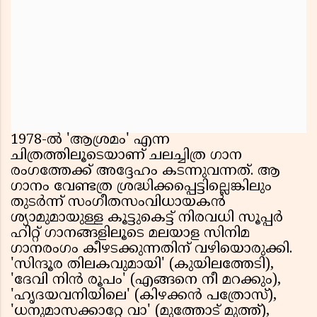
1978-ൽ 'ആശ്രമം' എന്ന
ചിത്രത്തിലൂടെയാണ് ചലച്ചിത്ര ഗാന
രംഗത്തേക്ക് അദ്ദേഹം കടന്നുവന്നത്. ആ
ഗാനം വേണ്ടത്ര ശ്രദ്ധിക്കപ്പെട്ടില്ലെങ്കിലും
തുടർന്ന് സംഗീതസംവിധായകൻ
ശ്യാമുമായുള്ള കൂട്ടുകെട്ട് നിരവധി സൂപ്പർ
ഹിറ്റ് ഗാനങ്ങളിലൂടെ മലയാള സിനിമ
ഗാനരംഗം കീഴടക്കുന്നതിന് വഴിയൊരുക്കി.
'സിന്ദൂര തിലകവുമായി' (കുയിലത്തേടി),
'ദേവി നിൻ രൂപം' (എങ്ങനെ നീ മറക്കും),
'ഹൃദയവനിയിലെ' (കിഴക്കൻ പത്രോസ്),
'ധനുമാസക്കാറ്റേ വാ' (മുത്തോട് മുത്ത്),