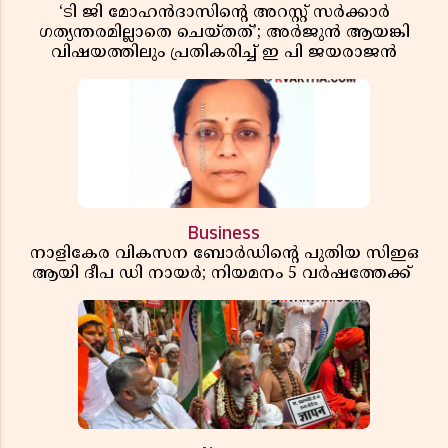
‘ടി ജി മോഹൻദാസിൻ്റെ അറസ്റ്റ് സർക്കാർ
ഗത്യന്തരമില്ലാതെ ചെയ്തത്’; അർജുൻ ആയങ്കി
വിഷയത്തിലും പ്രതികരിച്ച് ഇ പി ജയരാജൻ
Business
നാളികേര വികസന ബോർഡിൻ്റെ പുതിയ സിഇഒ
ആയി ദീപ ഡി നായർ; നിയമനം 5 വർഷത്തേക്ക് ​​​​​​​