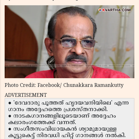
Photo Credit: Facebook/ Chunakkara Ramankutty
ADVERTISEMENT
● 'ദേവദാരു പൂത്തത് ഹൃദയവനിയിലെ' എന്ന
ഗാനം അദ്ദേഹത്തെ പ്രശസ്തനാക്കി.
● നാടകഗാനങ്ങളിലൂടെയാണ് അദ്ദേഹം
കലാരംഗത്തേക്ക് വന്നത്.
● സംഗീതസംവിധായകൻ ശ്യാമുമായുള്ള
കൂട്ടുകെട്ട് നിരവധി ഹിറ്റ് ഗാനങ്ങൾ നൽകി.