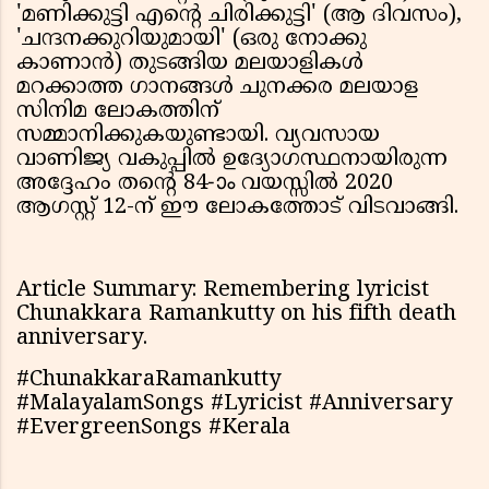
'മണിക്കുട്ടി എന്റെ ചിരിക്കുട്ടി' (ആ ദിവസം),
'ചന്ദനക്കുറിയുമായി' (ഒരു നോക്കു
കാണാൻ) തുടങ്ങിയ മലയാളികൾ
മറക്കാത്ത ഗാനങ്ങൾ ചുനക്കര മലയാള
സിനിമ ലോകത്തിന്
സമ്മാനിക്കുകയുണ്ടായി. വ്യവസായ
വാണിജ്യ വകുപ്പിൽ ഉദ്യോഗസ്ഥനായിരുന്ന
അദ്ദേഹം തന്റെ 84-ാം വയസ്സിൽ 2020
ആഗസ്റ്റ് 12-ന് ഈ ലോകത്തോട് വിടവാങ്ങി.
Article Summary: Remembering lyricist
Chunakkara Ramankutty on his fifth death
anniversary.
#ChunakkaraRamankutty
#MalayalamSongs #Lyricist #Anniversary
#EvergreenSongs #Kerala