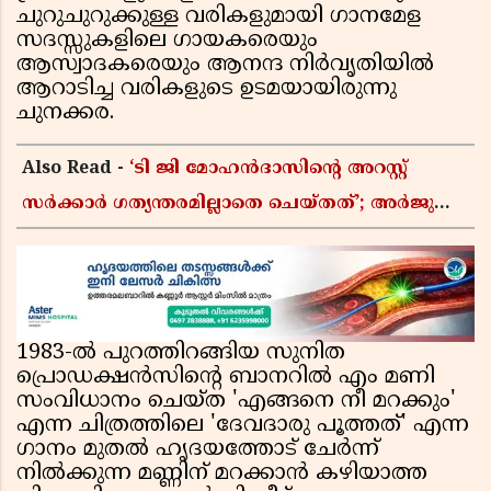
ചുറുചുറുക്കുള്ള വരികളുമായി ഗാനമേള
സദസ്സുകളിലെ ഗായകരെയും
ആസ്വാദകരെയും ആനന്ദ നിർവൃതിയിൽ
ആറാടിച്ച വരികളുടെ ഉടമയായിരുന്നു
ചുനക്കര.
Also Read -
‘ടി ജി മോഹൻദാസിൻ്റെ അറസ്റ്റ്
സർക്കാർ ഗത്യന്തരമില്ലാതെ ചെയ്തത്’; അർജുൻ
ആയങ്കി വിഷയത്തിലും പ്രതികരിച്ച് ഇ പി
ജയരാജൻ
1983-ൽ പുറത്തിറങ്ങിയ സുനിത
പ്രൊഡക്ഷൻസിന്റെ ബാനറിൽ എം മണി
സംവിധാനം ചെയ്ത 'എങ്ങനെ നീ മറക്കും'
എന്ന ചിത്രത്തിലെ 'ദേവദാരു പൂത്തത്' എന്ന
ഗാനം മുതൽ ഹൃദയത്തോട് ചേർന്ന്
നിൽക്കുന്ന മണ്ണിന് മറക്കാൻ കഴിയാത്ത