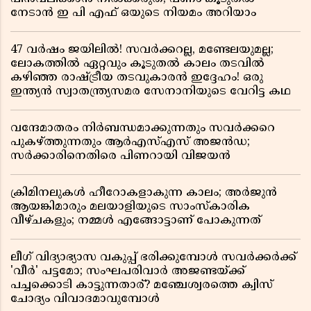
നേടാൻ ഇ പി എഫ് ഒയുടെ നിയമം അറിയാം
47 വർഷം ജയിലിൽ! സവർക്കറല്ല, മണ്ടേലയുമല്ല;
ലോകത്തിൽ ഏറ്റവും കൂടുതൽ കാലം തടവിൽ
കഴിഞ്ഞ രാഷ്ട്രീയ തടവുകാരൻ ഇദ്ദേഹം! ഒരു
ഇന്ത്യൻ സ്വാതന്ത്ര്യസമര സേനാനിയുടെ വേറിട്ട കഥ
വന്ദേമാതരം നിർബന്ധമാക്കുന്നതും സവർക്കറെ
പുകഴ്ത്തുന്നതും ആർഎസ്എസ് അജൻഡ;
സർക്കാരിനെതിരെ പിണറായി വിജയൻ
ക്രിമിനലുകൾ ഹീറോകളാകുന്ന കാലം; അർജുൻ
ആയങ്കിമാരും മലയാളിയുടെ സാംസ്കാരിക
വീഴ്ചകളും; നമ്മൾ എങ്ങോട്ടാണ് പോകുന്നത്
ലീഗ് വിദ്യാഭ്യാസ വകുപ്പ് ഭരിക്കുമ്പോൾ സവർക്കർക്ക്
'വീർ' പട്ടമോ; സംഘപരിവാർ അജണ്ടയ്ക്ക്
പച്ചക്കൊടി കാട്ടുന്നതാര്? മഞ്ചേശ്വരത്തെ ക്വിസ്
ചോദ്യം വിവാദമാവുമ്പോൾ