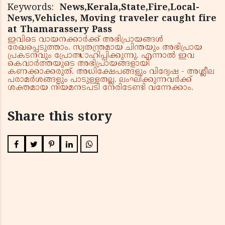
Keywords:
News,Kerala,State,Fire,Local-
News,Vehicles, Moving traveler caught fire
at Thamarassery Pass
ഇവിടെ വായനക്കാർക്ക് അഭിപ്രായങ്ങൾ
രേഖപ്പെടുത്താം. സ്വതന്ത്രമായ ചിന്തയും അഭിപ്രായ
പ്രകടനവും പ്രോത്സാഹിപ്പിക്കുന്നു. എന്നാൽ ഇവ
കെവാർത്തയുടെ അഭിപ്രായങ്ങളായി
കണക്കാക്കരുത്. അധിക്ഷേപങ്ങളും വിദ്വേഷ - അശ്ലീല
പരാമർശങ്ങളും പാടുള്ളതല്ല. ലംഘിക്കുന്നവർക്ക്
ശക്തമായ നിയമനടപടി നേരിടേണ്ടി വന്നേക്കാം.
Share this story