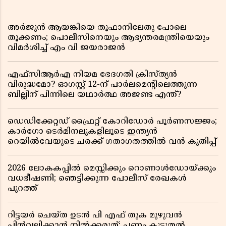
അർജുൻ ആയങ്കിയെ തൂഫാനിലേതു പോലെ
തൂക്കണം; പൊലീസിനെയും ആഭ്യന്തരമന്ത്രിയെയും
വിമർശിച്ച് എം വി ജയരാജൻ
എഫ്സിആർഎ നിയമ ഭേദഗതി ക്രിസ്ത്യൻ
വിരുദ്ധമോ? ഓഗസ്റ്റ് 12-ന് പാർലമെന്റിലെത്തുന്ന
ബില്ലിന് പിന്നിലെ യഥാർത്ഥ അജണ്ട എന്ത്?
ഡെഡിക്കേറ്റഡ് ഫ്രൈറ്റ് കോറിഡോർ പൂർണസജ്ജം;
കാർഗോ ടെർമിനലുകളിലൂടെ ഇന്ത്യൻ
റെയിൽവേയുടെ ചരക്ക് ഗതാഗതത്തിൽ വൻ കുതിപ്പ്
2026 ലോകകപ്പിൽ മെസ്സിക്കും റൊണാൾഡോയ്ക്കും
വധഭീഷണി; ഞെട്ടിക്കുന്ന പോലീസ് രേഖകൾ
പുറത്ത്
റിട്ടയർ ചെയ്ത ഉടൻ പി എഫ് തുക മുഴുവൻ
പിൻവലിക്കാൻ നിൽക്കരുത്; പണം കൂടുതൽ