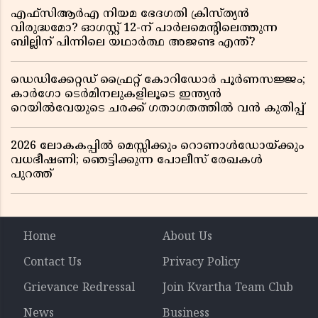
എഫ്സിആർഎ നിയമ ഭേദഗതി ക്രിസ്ത്യൻ
വിരുദ്ധമോ? ഓഗസ്റ്റ് 12-ന് പാർലമെന്റിലെത്തുന്ന
ബില്ലിന് പിന്നിലെ യഥാർത്ഥ അജണ്ട എന്ത്?
ഡെഡിക്കേറ്റഡ് ഫ്രൈറ്റ് കോറിഡോർ പൂർണസജ്ജം;
കാർഗോ ടെർമിനലുകളിലൂടെ ഇന്ത്യൻ
റെയിൽവേയുടെ ചരക്ക് ഗതാഗതത്തിൽ വൻ കുതിപ്പ്
2026 ലോകകപ്പിൽ മെസ്സിക്കും റൊണാൾഡോയ്ക്കും
വധഭീഷണി; ഞെട്ടിക്കുന്ന പോലീസ് രേഖകൾ
പുറത്ത്
Home
About Us
Contact Us
Privacy Policy
Grievance Redressal
Join Kvartha Team Club
News
Business