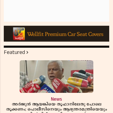
Featured
News
അർജുൻ ആയങ്കിയെ തൂഫാനിലേതു പോലെ
തൂക്കണം; പൊലീസിനെയും ആഭ്യന്തരമന്ത്രിയെയും