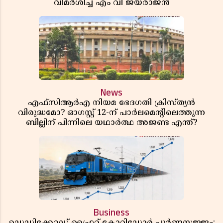
വിമർശിച്ച് എം വി ജയരാജൻ
News
എഫ്സിആർഎ നിയമ ഭേദഗതി ക്രിസ്ത്യൻ
വിരുദ്ധമോ? ഓഗസ്റ്റ് 12-ന് പാർലമെന്റിലെത്തുന്ന
ബില്ലിന് പിന്നിലെ യഥാർത്ഥ അജണ്ട എന്ത്?
Business
ഡെഡിക്കേറ്റഡ് ഫ്രൈറ്റ് കോറിഡോർ പൂർണസജ്ജം;