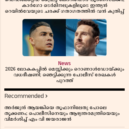
കാർഗോ ടെർമിനലുകളിലൂടെ ഇന്ത്യൻ
റെയിൽവേയുടെ ചരക്ക് ഗതാഗതത്തിൽ വൻ കുതിപ്പ്
News
2026 ലോകകപ്പിൽ മെസ്സിക്കും റൊണാൾഡോയ്ക്കും
വധഭീഷണി; ഞെട്ടിക്കുന്ന പോലീസ് രേഖകൾ
പുറത്ത്
Recommended
അർജുൻ ആയങ്കിയെ തൂഫാനിലേതു പോലെ
തൂക്കണം; പൊലീസിനെയും ആഭ്യന്തരമന്ത്രിയെയും
വിമർശിച്ച് എം വി ജയരാജൻ