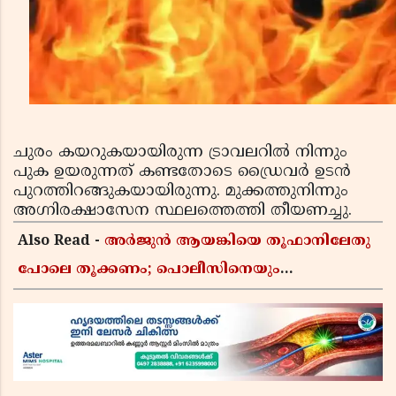
ചുരം കയറുകയായിരുന്ന ട്രാവലറില്‍ നിന്നും
പുക ഉയരുന്നത് കണ്ടതോടെ ഡ്രൈവര്‍ ഉടന്‍
പുറത്തിറങ്ങുകയായിരുന്നു. മുക്കത്തുനിന്നും
അഗ്നിരക്ഷാസേന സ്ഥലത്തെത്തി തീയണച്ചു.
Also Read -
അർജുൻ ആയങ്കിയെ തൂഫാനിലേതു
പോലെ തൂക്കണം; പൊലീസിനെയും
ആഭ്യന്തരമന്ത്രിയെയും വിമർശിച്ച് എം വി
ജയരാജൻ