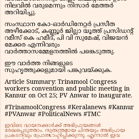
നിലവിൽ വരുമെന്നും നിസാർ മേത്തർ
അറിയിച്ചു.
സംസ്ഥാന കോ-ഓർഡിനേറ്റർ പ്രസീത
അഴീക്കോട്, കണ്ണൂർ ജില്ലാ യൂത്ത് പ്രസിഡന്റ്
റമീസ് കെ ഹമീദ്, പി വി സുമേഷ്, വിജയൻ
മേക്കര എന്നിവരും
വാർത്താസമ്മേളനത്തിൽ പങ്കെടുത്തു.
ഈ വാർത്ത നിങ്ങളുടെ
സുഹൃത്തുക്കളുമായി പങ്കുവയ്ക്കുക.
Article Summary: Trinamool Congress
workers convention and public meeting in
Kannur on Oct 25; PV Anwar to inaugurate.
#TrinamoolCongress #Keralanews #Kannur
#PVAnwar #PoliticalNews #TMC
ഇവിടെ വായനക്കാർക്ക് അഭിപ്രായങ്ങൾ
രേഖപ്പെടുത്താം. സ്വതന്ത്രമായ ചിന്തയും അഭിപ്രായ
പ്രകടനവും പ്രോത്സാഹിപ്പിക്കുന്നു. എന്നാൽ ഇവ