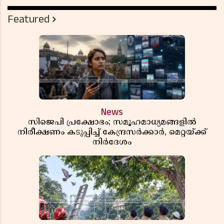
Featured
News
സിജെപി പ്രക്ഷോഭം; സമൂഹമാധ്യമങ്ങളിൽ
നിരീക്ഷണം കടുപ്പിച്ച് കേന്ദ്രസർക്കാർ, മെറ്റയ്ക്ക്
നിർദേശം