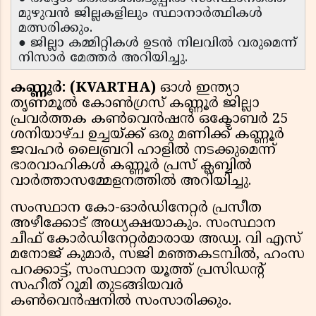
മുഴുവൻ ജില്ലകളിലും സ്ഥാനാർത്ഥികൾ
മത്സരിക്കും.
● ജില്ലാ കമ്മിറ്റികൾ ഉടൻ നിലവിൽ വരുമെന്ന്
നിസാർ മേത്തർ അറിയിച്ചു.
കണ്ണൂർ: (KVARTHA)
ഓൾ ഇന്ത്യാ
തൃണമൂൽ കോൺഗ്രസ് കണ്ണൂർ ജില്ലാ
പ്രവർത്തക കൺവെൻഷൻ ഒക്ടോബർ 25
ശനിയാഴ്ച ഉച്ചയ്ക്ക് ഒരു മണിക്ക് കണ്ണൂർ
ജവഹർ ലൈബ്രറി ഹാളിൽ നടക്കുമെന്ന്
ഭാരവാഹികൾ കണ്ണൂർ പ്രസ് ക്ലബ്ബിൽ
വാർത്താസമ്മേളനത്തിൽ അറിയിച്ചു.
സംസ്ഥാന കോ-ഓർഡിനേറ്റർ പ്രസീത
അഴീക്കോട് അധ്യക്ഷയാകും. സംസ്ഥാന
ചീഫ് കോർഡിനേറ്റർമാരായ അഡ്വ. വി എസ്
മനോജ് കുമാർ, സജി മഞ്ഞകടമ്പിൽ, ഹംസ
പറക്കാട്ട്, സംസ്ഥാന യൂത്ത് പ്രസിഡന്റ്
സഹീത് റൂമി തുടങ്ങിയവർ
കൺവെൻഷനിൽ സംസാരിക്കും.