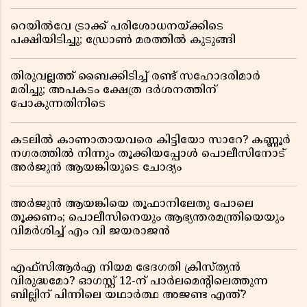
റെയിൽവേ ട്രാക്ക് പരിശോധനയ്ക്കിടെ
പക്ഷിയിടിച്ചു; ഡ്രോൺ മരത്തിൽ കുടുങ്ങി
തിരുവല്ലത്ത് ബൈക്കിടിച്ച് രണ്ട് സഹോദരിമാർ
മരിച്ചു; അപകടം ക്ഷേത്ര ദർശനത്തിന്
പോകുന്നതിനിടെ
കടലിൽ കാണാതായവരെ കിട്ടിയോ സാറേ? കണ്ണൂർ
നഗരത്തിൽ നിന്നും തൂക്കിയപ്പോൾ പൊലീസിനോട്
അർജുൻ ആയങ്കിയുടെ ചോദ്യം
അർജുൻ ആയങ്കിയെ തൂഫാനിലേതു പോലെ
തൂക്കണം; പൊലീസിനെയും ആഭ്യന്തരമന്ത്രിയെയും
വിമർശിച്ച് എം വി ജയരാജൻ
എഫ്സിആർഎ നിയമ ഭേദഗതി ക്രിസ്ത്യൻ
വിരുദ്ധമോ? ഓഗസ്റ്റ് 12-ന് പാർലമെന്റിലെത്തുന്ന
ബില്ലിന് പിന്നിലെ യഥാർത്ഥ അജണ്ട എന്ത്?