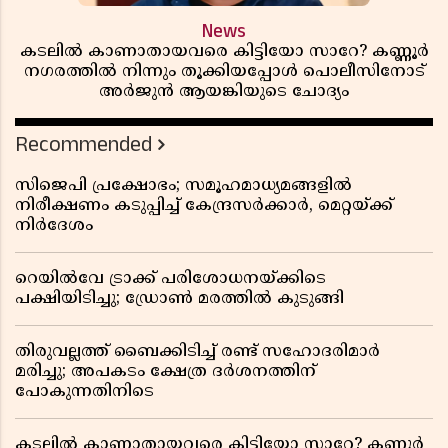
News
കടലിൽ കാണാതായവരെ കിട്ടിയോ സാറേ? കണ്ണൂർ
നഗരത്തിൽ നിന്നും തൂക്കിയപ്പോൾ പൊലീസിനോട്
അർജുൻ ആയങ്കിയുടെ ചോദ്യം
Recommended
സിജെപി പ്രക്ഷോഭം; സമൂഹമാധ്യമങ്ങളിൽ
നിരീക്ഷണം കടുപ്പിച്ച് കേന്ദ്രസർക്കാർ, മെറ്റയ്ക്ക്
നിർദേശം
റെയിൽവേ ട്രാക്ക് പരിശോധനയ്ക്കിടെ
പക്ഷിയിടിച്ചു; ഡ്രോൺ മരത്തിൽ കുടുങ്ങി
തിരുവല്ലത്ത് ബൈക്കിടിച്ച് രണ്ട് സഹോദരിമാർ
മരിച്ചു; അപകടം ക്ഷേത്ര ദർശനത്തിന്
പോകുന്നതിനിടെ
കടലിൽ കാണാതായവരെ കിട്ടിയോ സാറേ? കണ്ണൂർ