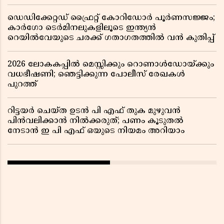
ഡെഡിക്കേറ്റഡ് ഫ്രൈറ്റ് കോറിഡോർ പൂർണസജ്ജം;
കാർഗോ ടെർമിനലുകളിലൂടെ ഇന്ത്യൻ
റെയിൽവേയുടെ ചരക്ക് ഗതാഗതത്തിൽ വൻ കുതിപ്പ്
2026 ലോകകപ്പിൽ മെസ്സിക്കും റൊണാൾഡോയ്ക്കും
വധഭീഷണി; ഞെട്ടിക്കുന്ന പോലീസ് രേഖകൾ
പുറത്ത്
റിട്ടയർ ചെയ്ത ഉടൻ പി എഫ് തുക മുഴുവൻ
പിൻവലിക്കാൻ നിൽക്കരുത്; പണം കൂടുതൽ
നേടാൻ ഇ പി എഫ് ഒയുടെ നിയമം അറിയാം