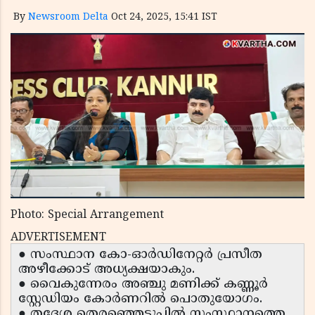
By
Newsroom Delta
Oct 24, 2025, 15:41 IST
Photo: Special Arrangement
ADVERTISEMENT
● സംസ്ഥാന കോ-ഓർഡിനേറ്റർ പ്രസീത
അഴീക്കോട് അധ്യക്ഷയാകും.
● വൈകുന്നേരം അഞ്ചു മണിക്ക് കണ്ണൂർ
സ്റ്റേഡിയം കോർണറിൽ പൊതുയോഗം.
● തദ്ദേശ തെരഞ്ഞെടുപ്പിൽ സംസ്ഥാനത്തെ