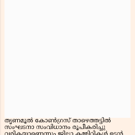
തൃണമൂൽ കോൺഗ്രസ് താഴെത്തട്ടിൽ
സംഘടനാ സംവിധാനം രൂപീകരിച്ചു
വരികയാണെന്നും ജില്ലാ കമ്മിറ്റികൾ ഉടൻ