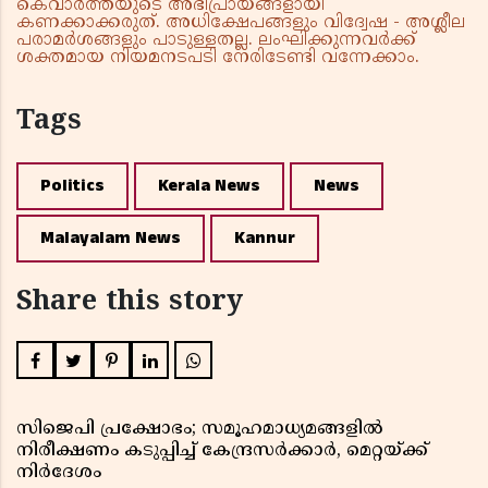
കെവാർത്തയുടെ അഭിപ്രായങ്ങളായി
കണക്കാക്കരുത്. അധിക്ഷേപങ്ങളും വിദ്വേഷ - അശ്ലീല
പരാമർശങ്ങളും പാടുള്ളതല്ല. ലംഘിക്കുന്നവർക്ക്
ശക്തമായ നിയമനടപടി നേരിടേണ്ടി വന്നേക്കാം.
Tags
Politics
Kerala News
News
Malayalam News
Kannur
Share this story
സിജെപി പ്രക്ഷോഭം; സമൂഹമാധ്യമങ്ങളിൽ
നിരീക്ഷണം കടുപ്പിച്ച് കേന്ദ്രസർക്കാർ, മെറ്റയ്ക്ക്
നിർദേശം