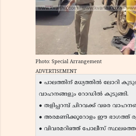
Photo: Special Arrangement
ADVERTISEMENT
● പാലത്തിന് മധ്യത്തിൽ ലോറി ക
വാഹനങ്ങളും റോഡിൽ കുടുങ്ങി.
● തളിപ്പറമ്പ് ചിറവക്ക് വരെ വാഹനങ്ങ
● അരമണിക്കൂറോളം ഈ ഭാഗത്ത് രൂക്
● വിവരമറിഞ്ഞ് പോലീസ് സ്ഥലത്തെത്