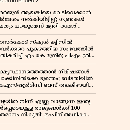
ecommended
അർജുൻ ആയങ്കിയെ വെടിവെക്കാൻ
ിർദേശം നൽകിയിട്ടില്ല'; ഗുണ്ടകൾ
തും പറയുമെന്ന് മന്ത്രി രമേശ്
െന്നിത്തല
ാസർകോട് സ്കൂൾ ക്വിസിൽ
വർക്കറെ പുകഴ്ത്തിയ സംഭവത്തിൽ
രതികരിച്ച് എം കെ മുനീർ; പിഎം ശ്രീ
ദ്ധതിയിലും പ്രതികരണം
ക്ഷ്യസ്ഥാനത്തെത്താൻ നിമിഷങ്ങൾ
ാക്കിനിൽക്കെ ദുരന്തം; ബിടതിയിൽ
െഎസ്ആർടിസി ബസ് തലകീഴായി
ിഞ്ഞ് ഡ്രൈവറും കണ്ടക്ടറും മരിച്ചു
്യയിൽ നിന്ന് എണ്ണ വാങ്ങുന്ന ഇന്ത്യ
പ്പെടെയുള്ള രാജ്യങ്ങൾക്ക് 100
തമാനം നികുതി; ട്രംപിന് അധികാരം
ൽകി യുഎസ് സെനറ്റ് ബിൽ
ാസാക്കി