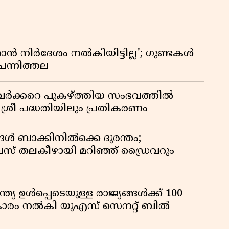
 നിർദേശം നൽകിയിട്ടില്ല'; ഗുണ്ടകൾ
ചെന്നിത്തല
ർക്കറെ പുകഴ്ത്തിയ സംഭവത്തിൽ
 ശ്രീ പദ്ധതിയിലും പ്രതികരണം
ങൾ ബാക്കിനിൽക്കെ ദുരന്തം;
 തലകീഴായി മറിഞ്ഞ് ഡ്രൈവറും
്ത്യ ഉൾപ്പെടെയുള്ള രാജ്യങ്ങൾക്ക് 100
ികാരം നൽകി യുഎസ് സെനറ്റ് ബിൽ