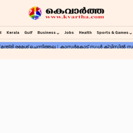
d
Kerala
Gulf
Business
Jobs
Health
Sports & Games