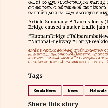
പേജിൽ ഈ വാർത്തയുടെ പോസ്റ്റിന
മറക്കരുത്. വാർത്തകൾ അറിയാൻ ഞ
ഫേസ്ബുക്ക് പേജും ഫോളോ ചെയ്യ
Article Summary: A Taurus lorry
Bridge caused a major traffic jam
#KuppamBridge #TaliparambaNew
#NationalHighway #LorryBreakdo
ഇവിടെ വായനക്കാർക്ക് അഭിപ്രായങ്ങൾ രേഖപ
പ്രകടനവും പ്രോത്സാഹിപ്പിക്കുന്നു. എന
കണക്കാക്കരുത്. അധിക്ഷേപങ്ങളും വിദ്വേഷ
ലംഘിക്കുന്നവർക്ക് ശക്തമായ നിയമനടപടി 
Tags
Kerala News
News
Malayala
Share this story