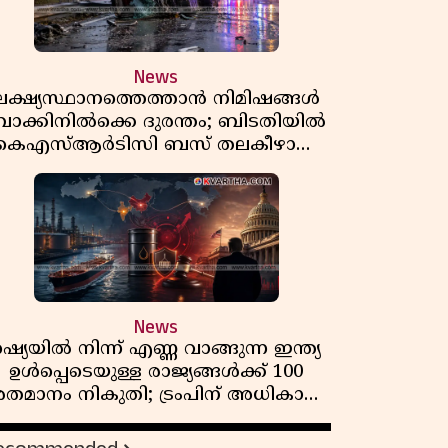
News
ലക്ഷ്യസ്ഥാനത്തെത്താൻ നിമിഷങ്ങൾ
ാക്കിനിൽക്കെ ദുരന്തം; ബിടതിയിൽ
കെഎസ്ആർടിസി ബസ് തലകീഴായി
മറിഞ്ഞ് ഡ്രൈവറും കണ്ടക്ടറും മരിച്ചു
News
റഷ്യയിൽ നിന്ന് എണ്ണ വാങ്ങുന്ന ഇന്ത്യ
ഉൾപ്പെടെയുള്ള രാജ്യങ്ങൾക്ക് 100
തമാനം നികുതി; ട്രംപിന് അധികാരം
നൽകി യുഎസ് സെനറ്റ് ബിൽ
പാസാക്കി