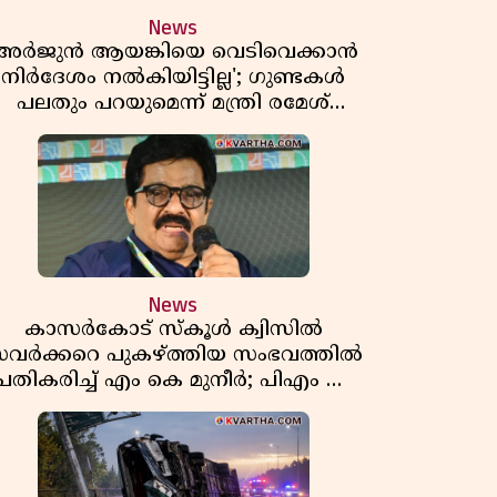
News
'അർജുൻ ആയങ്കിയെ വെടിവെക്കാൻ
നിർദേശം നൽകിയിട്ടില്ല'; ഗുണ്ടകൾ
പലതും പറയുമെന്ന് മന്ത്രി രമേശ്
ചെന്നിത്തല
News
കാസർകോട് സ്കൂൾ ക്വിസിൽ
വർക്കറെ പുകഴ്ത്തിയ സംഭവത്തിൽ
പ്രതികരിച്ച് എം കെ മുനീർ; പിഎം ശ്രീ
പദ്ധതിയിലും പ്രതികരണം