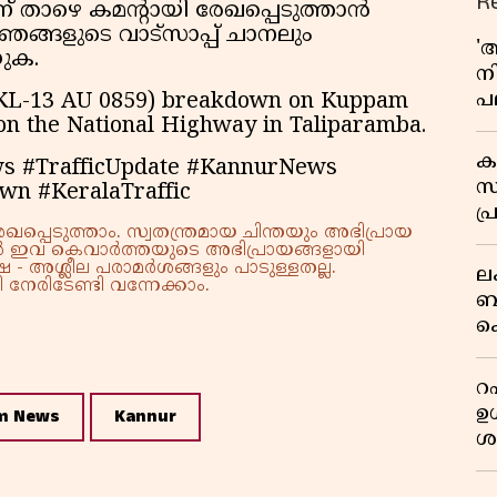
R
് താഴെ കമന്റായി രേഖപ്പെടുത്താൻ
ങ്ങളുടെ വാട്സാപ്പ് ചാനലും
'
ുക.
ന
പല
 (KL-13 AU 0859) breakdown on Kuppam
ച
 on the National Highway in Taliparamba.
ക
s #TrafficUpdate #KannurNews
സ
wn #KeralaTraffic
പ്
്പെടുത്താം. സ്വതന്ത്രമായ ചിന്തയും അഭിപ്രായ
പ
്നാൽ ഇവ കെവാർത്തയുടെ അഭിപ്രായങ്ങളായി
 - അശ്ലീല പരാമർശങ്ങളും പാടുള്ളതല്ല.
ല
നേരിടേണ്ടി വന്നേക്കാം.
ബ
ക
മറ
റഷ
ഉൾ
m News
Kannur
ശ
ന
പ