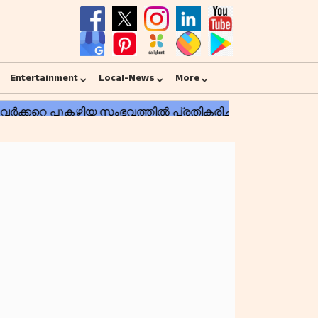
Entertainment
Local-News
More