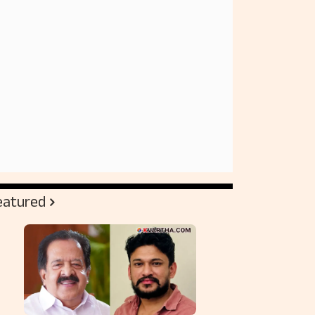
eatured