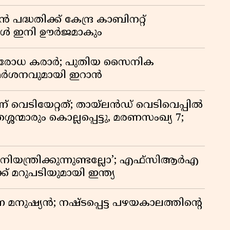
്ധതിക്ക് കേന്ദ്ര കാബിനറ്റ്
്ങൾ ഇനി ഊർജമാകും
രതിരോധ കരാർ; പുതിയ സൈനിക
വിമർശനവുമായി ഇറാൻ
ണ് വെടിയേറ്റത്; തായ്‌ലൻഡ് വെടിവെപ്പിൽ
്ശന്മാരും കൊല്ലപ്പെട്ടു, മരണസംഖ്യ 7;
ിയന്ത്രിക്കുന്നുണ്ടല്ലോ’; എഫ്സിആർഎ
 മറുപടിയുമായി ഇന്ത്യ
ുന്ന മനുഷ്യൻ; നഷ്ടപ്പെട്ട പഴയകാലത്തിൻ്റെ