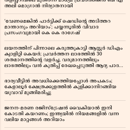
തളിപ്പറമ്പിലെ മുതിർന്ന മാധ്യമ പ്രവർത്തകൻ ബി എ
അലി മൊഗ്രാൽ നിര്യാതനായി
‘വേണമെങ്കിൽ പാർട്ടിക്ക് ഷെഡിൻ്റെ അടിത്തറ
മാന്താനും അറിയാം’; പയ്യന്നൂരിൽ വിവാദ
പ്രസംഗവുമായി കെ കെ രാഗേഷ്
ലയനത്തിന് പിന്നാലെ കരുത്തുകാട്ടി ആസ്റ്റർ ഡിഎം
ക്വാളിറ്റി കെയർ; പ്രവർത്തന ലാഭത്തിൽ 30
ശതമാനത്തിൻ്റെ വളർച്ച, വരുമാനത്തിലും
ലാഭത്തിലും വൻ കുതിപ്പ് രേഖപ്പെടുത്തി ആദ്യ പാദ
റിപ്പോർട്ട് പുറത്ത്
ഭാര്യവീട്ടിൽ അവധിക്കെത്തിയപ്പോൾ അപകടം;
കേളാലൂർ ക്ഷേത്രക്കുളത്തിൽ കുളിക്കാനിറങ്ങിയ
യുവാവ് മുങ്ങിമരിച്ചു
ജനന-മരണ രജിസ്ട്രേഷൻ വൈകിയാൽ ഇനി
കോടതി കയറണം; ഇന്ത്യയിൽ നിയമങ്ങളിൽ വന്ന
വലിയ മാറ്റങ്ങൾ അറിയാം