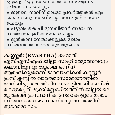
എംഎൽഎ സാംസ്കാരിക സമ്മേളനം
ഉദ്ഘാടനം ചെയ്യും
● ജൂലൈ നാലിന് മാധ്യമ പ്രവർത്തകൻ എം
കെ വേണു സാഹിത്യോത്സവം ഉദ്ഘാടനം
ചെയ്യും
● പട്ടുവം കെ പി മുസ്‌ലിയാർ സമാപന
സമ്മേളനം ഉദ്ഘാടനം ചെയ്യും
● മുൻകാല നേതാക്കളുടെ മഖാം
സിയാറത്തോടെയാകും തുടക്കം
കണ്ണൂർ: (KVARTHA)
33-ാമത്
എസ്എസ്എഫ് ജില്ലാ സാഹിത്യോത്സവവും
കലാവിരുന്നും ജൂലൈ ഒന്നിന്
ആരംഭിക്കുമെന്ന് ഭാരവാഹികൾ കണ്ണൂർ
പ്രസ് ക്ലബ്ബിൽ വാർത്താസമ്മേളനത്തിൽ
അറിയിച്ചു. അഞ്ച് ദിവസങ്ങളിലായി കമ്പിൽ
കൊളച്ചേരി മുക്ക് സ്റ്റേഡിയത്തിൽ ജില്ലയിലെ
മുൻകാല പ്രസ്ഥാനിക നേതാക്കളുടെ മഖാം
സിയാറത്തോടെ സാഹിത്യോത്സവത്തിന്
തുടക്കമാകും.