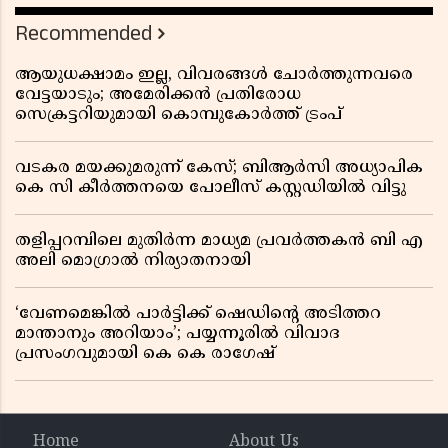
Recommended
ആയുധക്ഷാമം ഇല്ല, വിവരങ്ങൾ ചോർത്തുന്നവരെ
വേട്ടയാടും; അമേരിക്കൻ പ്രതിരോധ
സെക്രട്ടറിയുമായി കൊമ്പുകോർത്ത് ട്രംപ്
വടകര മയക്കുമരുന്ന് കേസ്; ബിആർസി അധ്യാപിക
കെ സി കീർത്തനയെ പോലീസ് കസ്റ്റഡിയിൽ വിട്ടു
തളിപ്പറമ്പിലെ മുതിർന്ന മാധ്യമ പ്രവർത്തകൻ ബി എ
അലി മൊഗ്രാൽ നിര്യാതനായി
‘വേണമെങ്കിൽ പാർട്ടിക്ക് ഷെഡിൻ്റെ അടിത്തറ
മാന്താനും അറിയാം’; പയ്യന്നൂരിൽ വിവാദ
പ്രസംഗവുമായി കെ കെ രാഗേഷ്
Home
About Us