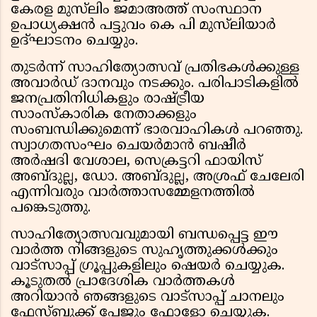
കേരള മുസ്‌ലിം ജമാഅത്ത് സംസ്ഥാന
ഉപാധ്യക്ഷൻ പട്ടുവം കെ പി മുസ്‌ലിയാർ
ഉദ്ഘാടനം ചെയ്യും.
തുടർന്ന് സാഹിത്യോത്സവ് പ്രതിഭകൾക്കുള്ള
അവാർഡ് ദാനവും നടക്കും. പരിപാടികളിൽ
ജനപ്രതിനിധികളും രാഷ്ട്രീയ
സാംസ്കാരിക നേതാക്കളും
സംബന്ധിക്കുമെന്ന് ഭാരവാഹികൾ പറഞ്ഞു.
സ്വാഗതസംഘം ചെയർമാൻ ബഷീർ
അർഷദി വേശാല, സെക്രട്ടറി ഫായിസ്
അബ്ദുല്ല, ഡോ. അബ്ദുല്ല, അശ്രഫ് ചേലേരി
എന്നിവരും വാർത്താസമ്മേളനത്തിൽ
പങ്കെടുത്തു.
സാഹിത്യോത്സവവുമായി ബന്ധപ്പെട്ട ഈ
വാർത്ത നിങ്ങളുടെ സുഹൃത്തുക്കൾക്കും
വാട്സാപ്പ് ഗ്രൂപ്പുകളിലും ഷെയർ ചെയ്യുക.
കൂടുതൽ പ്രാദേശിക വാർത്തകൾ
അറിയാൻ ഞങ്ങളുടെ വാട്സാപ്പ് ചാനലും
ഫേസ്ബുക്ക് പേജും ഫോളോ ചെയ്യുക.