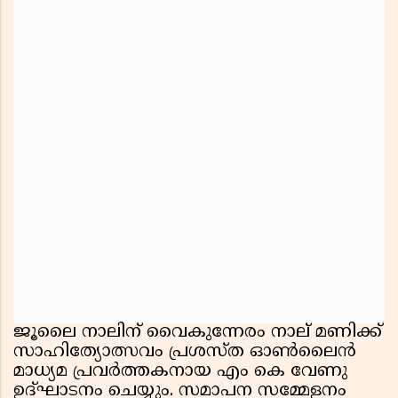
ജൂലൈ നാലിന് വൈകുന്നേരം നാല് മണിക്ക്
സാഹിത്യോത്സവം പ്രശസ്ത ഓൺലൈൻ
മാധ്യമ പ്രവർത്തകനായ എം കെ വേണു
ഉദ്ഘാടനം ചെയ്യും. സമാപന സമ്മേളനം