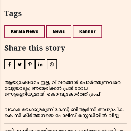
Tags
Kerala News
News
Kannur
Share this story
ആയുധക്ഷാമം ഇല്ല, വിവരങ്ങൾ ചോർത്തുന്നവരെ
വേട്ടയാടും; അമേരിക്കൻ പ്രതിരോധ
സെക്രട്ടറിയുമായി കൊമ്പുകോർത്ത് ട്രംപ്
വടകര മയക്കുമരുന്ന് കേസ്; ബിആർസി അധ്യാപിക
കെ സി കീർത്തനയെ പോലീസ് കസ്റ്റഡിയിൽ വിട്ടു