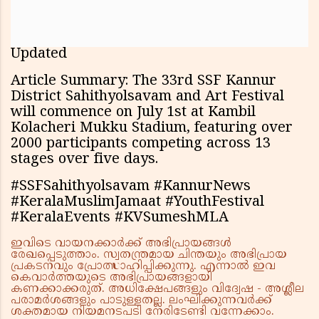
Updated
Article Summary: The 33rd SSF Kannur
District Sahithyolsavam and Art Festival
will commence on July 1st at Kambil
Kolacheri Mukku Stadium, featuring over
2000 participants competing across 13
stages over five days.
#SSFSahithyolsavam #KannurNews
#KeralaMuslimJamaat #YouthFestival
#KeralaEvents #KVSumeshMLA
ഇവിടെ വായനക്കാർക്ക് അഭിപ്രായങ്ങൾ
രേഖപ്പെടുത്താം. സ്വതന്ത്രമായ ചിന്തയും അഭിപ്രായ
പ്രകടനവും പ്രോത്സാഹിപ്പിക്കുന്നു. എന്നാൽ ഇവ
കെവാർത്തയുടെ അഭിപ്രായങ്ങളായി
കണക്കാക്കരുത്. അധിക്ഷേപങ്ങളും വിദ്വേഷ - അശ്ലീല
പരാമർശങ്ങളും പാടുള്ളതല്ല. ലംഘിക്കുന്നവർക്ക്
ശക്തമായ നിയമനടപടി നേരിടേണ്ടി വന്നേക്കാം.