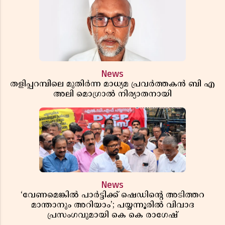
News
തളിപ്പറമ്പിലെ മുതിർന്ന മാധ്യമ പ്രവർത്തകൻ ബി എ
അലി മൊഗ്രാൽ നിര്യാതനായി
News
‘വേണമെങ്കിൽ പാർട്ടിക്ക് ഷെഡിൻ്റെ അടിത്തറ
മാന്താനും അറിയാം’; പയ്യന്നൂരിൽ വിവാദ
പ്രസംഗവുമായി കെ കെ രാഗേഷ്