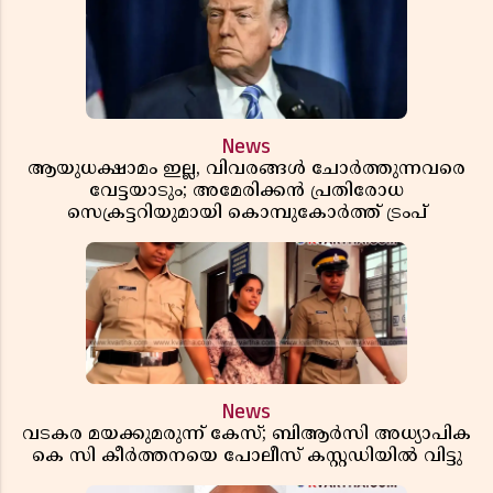
News
ആയുധക്ഷാമം ഇല്ല, വിവരങ്ങൾ ചോർത്തുന്നവരെ
വേട്ടയാടും; അമേരിക്കൻ പ്രതിരോധ
സെക്രട്ടറിയുമായി കൊമ്പുകോർത്ത് ട്രംപ്
News
വടകര മയക്കുമരുന്ന് കേസ്; ബിആർസി അധ്യാപിക
കെ സി കീർത്തനയെ പോലീസ് കസ്റ്റഡിയിൽ വിട്ടു