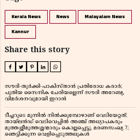
Kerala News
News
Malayalam News
Kannur
Share this story
സൗദി-തുർക്കി-പാകിസ്താൻ പ്രതിരോധ കരാർ;
പുതിയ സൈനിക ചേരിയല്ലെന്ന് സൗദി അറേബ്യ,
വിമർശനവുമായി ഇറാൻ
ടീച്ചറുടെ മുന്നിൽ നിൽക്കുമ്പോഴാണ് വെടിയേറ്റത്;
തായ്‌ലൻഡ് വെടിവെപ്പിൽ അഞ്ച് അധ്യാപകരും
മുത്തശ്ശീമുത്തശ്ശന്മാരും കൊല്ലപ്പെട്ടു, മരണസംഖ്യ 7;
ഞെട്ടിക്കുന്ന വെളിപ്പെടുത്തലുകൾ