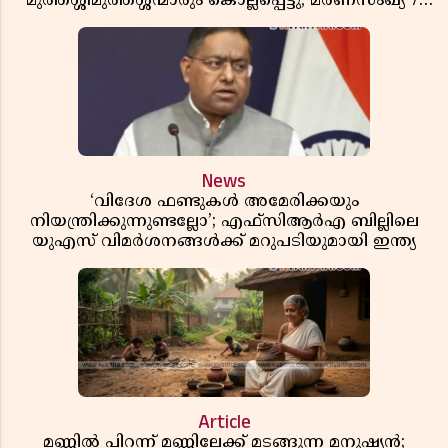
മുത്തശ്ശീമുത്തശ്ശന്മാരും കൊല്ലപ്പെട്ടു, മരണസംഖ്യ 7;
ഞെട്ടിക്കുന്ന വെളിപ്പെടുത്തലുകൾ
News
‘വിദേശ ഫണ്ടുകൾ അമേരിക്കയും
നിയന്ത്രിക്കുന്നുണ്ടല്ലോ’; എഫ്സിആർഎ ബില്ലിലെ
യുഎസ് വിമർശനങ്ങൾക്ക് മറുപടിയുമായി ഇന്ത്യ
Article
മണ്ണിൽ പിറന്ന് മണ്ണിലേക്ക് മടങ്ങുന്ന മനുഷ്യൻ;