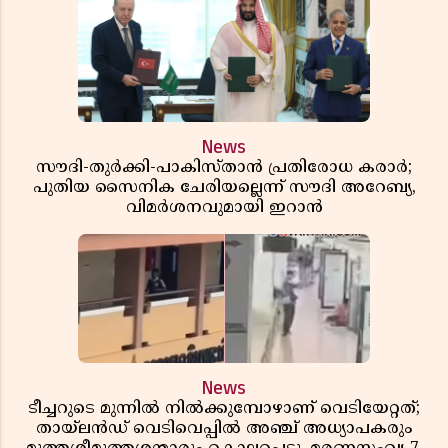
News
സൗദി-തുർക്കി-പാകിസ്താൻ പ്രതിരോധ കരാർ;
പുതിയ സൈനിക ചേരിയല്ലെന്ന് സൗദി അറേബ്യ,
വിമർശനവുമായി ഇറാൻ
News
ടീച്ചറുടെ മുന്നിൽ നിൽക്കുമ്പോഴാണ് വെടിയേറ്റത്;
തായ്‌ലൻഡ് വെടിവെപ്പിൽ അഞ്ച് അധ്യാപകരും