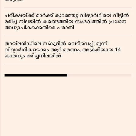
പരീക്ഷയ്ക്ക് മാർക്ക് കുറഞ്ഞു; വിദ്യാർഥിയെ വീട്ടിൽ
മരിച്ച നിലയിൽ കണ്ടെത്തിയ സംഭവത്തിൽ പ്രധാന
അധ്യാപികക്കെതിരെ പരാതി
തായ്‌ലൻഡിലെ സ്‌കൂളിൽ വെടിവെപ്പ്; മൂന്ന്
വിദ്യാർഥികളടക്കം ആറ് മരണം, അക്രമിയായ 14
കാരനും മരിച്ചനിലയിൽ