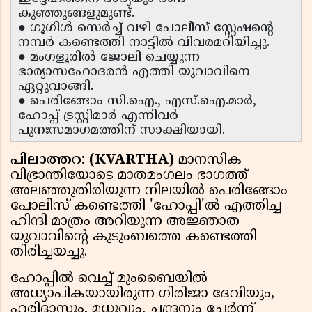
കുഞ്ഞുങ്ങളുമുണ്ട്.
● ഗൂഗിൾ സെർച്ച് വഴി പോലീസ് സ്റ്റേഷന്റെ
നമ്പർ കണ്ടെത്തി നാട്ടിൽ വിവരമറിയിച്ചു.
● മംഗളൂരിൽ ജോലി ചെയ്യുന്ന
ഭാര്യാസഹോദരൻ എത്തി യുവാവിനെ
ഏറ്റുവാങ്ങി.
● പെരിങ്ങോം സി.ഐ., എസ്.ഐ.മാർ,
ഹോപ്പ് ട്രസ്റ്റിമാർ എന്നിവർ
പുനഃസമാഗമത്തിന് സാക്ഷിയായി.
പിലാത്തറ: (KVARTHA)
മാനസിക
വിഭ്രാന്തിയോടെ മാതമംഗലം ഭാഗത്ത്
അലഞ്ഞുതിരിയുന്ന നിലയിൽ പെരിങ്ങോം
പോലീസ് കണ്ടെത്തി 'ഹോപ്പി'ൽ എത്തിച്ച
ഹിന്ദി മാത്രം അറിയുന്ന അജ്ഞാത
യുവാവിന്റെ കുടുംബത്തെ കണ്ടെത്തി
തിരിച്ചയച്ചു.
ഹോപ്പിൽ വെച്ച് മുംബൈയിൽ
അധ്യാപികയായിരുന്ന ഗിരിജാ ദേവിയും,
ഹരിദാസും, മധുവും, ചന്ദ്രനും ചേർന്ന്