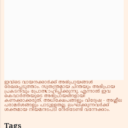
ഇവിടെ വായനക്കാർക്ക് അഭിപ്രായങ്ങൾ
രേഖപ്പെടുത്താം. സ്വതന്ത്രമായ ചിന്തയും അഭിപ്രായ
പ്രകടനവും പ്രോത്സാഹിപ്പിക്കുന്നു. എന്നാൽ ഇവ
കെവാർത്തയുടെ അഭിപ്രായങ്ങളായി
കണക്കാക്കരുത്. അധിക്ഷേപങ്ങളും വിദ്വേഷ - അശ്ലീല
പരാമർശങ്ങളും പാടുള്ളതല്ല. ലംഘിക്കുന്നവർക്ക്
ശക്തമായ നിയമനടപടി നേരിടേണ്ടി വന്നേക്കാം.
Tags