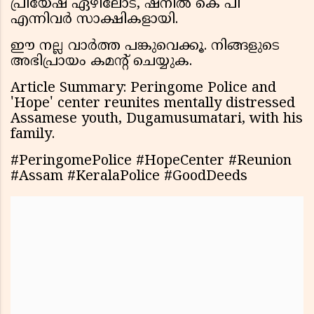
പ്രിയേഷ് ഏഴിലോട്, ഷനിൽ കെ പി
എന്നിവർ സാക്ഷികളായി.
ഈ നല്ല വാർത്ത പങ്കുവെക്കൂ. നിങ്ങളുടെ
അഭിപ്രായം കമൻ്റ് ചെയ്യുക.
Article Summary: Peringome Police and
'Hope' center reunites mentally distressed
Assamese youth, Dugamusumatari, with his
family.
#PeringomePolice #HopeCenter #Reunion
#Assam #KeralaPolice #GoodDeeds