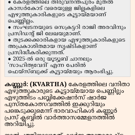
● കേരളത്തിലെ തിരുവനന്തപുരം മുതൽ
കാസർകോട് വരെയുള്ള ജില്ലകളിലെ
എഴുത്തുകാരികളുടെ കൂട്ടായ്മയാണ്
പെണ്ണില്ലം.
● സംഘടനയുടെ സെക്രട്ടറി രാജി അരവിന്ദും
പ്രസിഡന്റ് ജി ലേഖയുമാണ്.
● തുടക്കക്കാരികളായ എഴുത്തുകാരികളുടെ
അപ്രകാശിതമായ സൃഷ്ടികളാണ്
പ്രസിദ്ധീകരിക്കുന്നത്.
● 2025-ൽ ഒരു യൂട്യൂബ് ചാനലും
'സാഹിത്യവേദി' എന്ന പേരിൽ
ഫെയ്‌സ്‌ബുക്ക് കൂട്ടായ്മയും ആരംഭിച്ചു.
കണ്ണൂർ: (KVARTHA)
കേരളത്തിലെ വനിതാ
എഴുത്തുകാരുടെ കൂട്ടായ്മയായ പെണ്ണില്ലം
എഴുത്തിടം പബ്ലിക്കേഷൻസ് ഷാർജ
പുസ്തകോത്സവത്തിൽ ഇക്കുറിയും
പങ്കെടുക്കുമെന്ന് ഭാരവാഹികൾ കണ്ണൂർ
പ്രസ് ക്ലബ്ബിൽ വാർത്താസമ്മേളനത്തിൽ
അറിയിച്ചു.