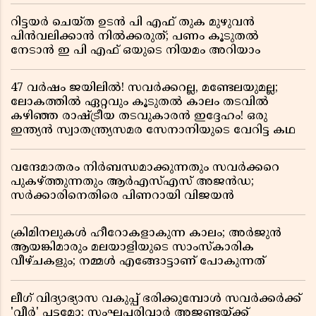
റിട്ടയർ ചെയ്ത ഉടൻ പി എഫ് തുക മുഴുവൻ
പിൻവലിക്കാൻ നിൽക്കരുത്; പണം കൂടുതൽ
നേടാൻ ഇ പി എഫ് ഒയുടെ നിയമം അറിയാം
47 വർഷം ജയിലിൽ! സവർക്കറല്ല, മണ്ടേലയുമല്ല;
ലോകത്തിൽ ഏറ്റവും കൂടുതൽ കാലം തടവിൽ
കഴിഞ്ഞ രാഷ്ട്രീയ തടവുകാരൻ ഇദ്ദേഹം! ഒരു
ഇന്ത്യൻ സ്വാതന്ത്ര്യസമര സേനാനിയുടെ വേറിട്ട കഥ
വന്ദേമാതരം നിർബന്ധമാക്കുന്നതും സവർക്കറെ
പുകഴ്ത്തുന്നതും ആർഎസ്എസ് അജൻഡ;
സർക്കാരിനെതിരെ പിണറായി വിജയൻ
ക്രിമിനലുകൾ ഹീറോകളാകുന്ന കാലം; അർജുൻ
ആയങ്കിമാരും മലയാളിയുടെ സാംസ്കാരിക
വീഴ്ചകളും; നമ്മൾ എങ്ങോട്ടാണ് പോകുന്നത്
ലീഗ് വിദ്യാഭ്യാസ വകുപ്പ് ഭരിക്കുമ്പോൾ സവർക്കർക്ക്
'വീർ' പട്ടമോ; സംഘപരിവാർ അജണ്ടയ്ക്ക്