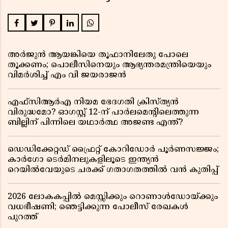
അർജുൻ ആയങ്കിയെ തൂഫാനിലേതു പോലെ
തൂക്കണം; പൊലീസിനെയും ആഭ്യന്തരമന്ത്രിയെയും
വിമർശിച്ച് എം വി ജയരാജൻ
എഫ്സിആർഎ നിയമ ഭേദഗതി ക്രിസ്ത്യൻ
വിരുദ്ധമോ? ഓഗസ്റ്റ് 12-ന് പാർലമെന്റിലെത്തുന്ന
ബില്ലിന് പിന്നിലെ യഥാർത്ഥ അജണ്ട എന്ത്?
ഡെഡിക്കേറ്റഡ് ഫ്രൈറ്റ് കോറിഡോർ പൂർണസജ്ജം;
കാർഗോ ടെർമിനലുകളിലൂടെ ഇന്ത്യൻ
റെയിൽവേയുടെ ചരക്ക് ഗതാഗതത്തിൽ വൻ കുതിപ്പ്
2026 ലോകകപ്പിൽ മെസ്സിക്കും റൊണാൾഡോയ്ക്കും
വധഭീഷണി; ഞെട്ടിക്കുന്ന പോലീസ് രേഖകൾ
പുറത്ത്