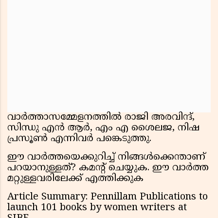
വാർത്താസമ്മേളനത്തിൽ രാജി അരവിന്ദ്,
സിന്ധു എൻ ആർ, എം എ ശൈലജ, നിഷ
പ്രസൂൺ എന്നിവർ പങ്കെടുത്തു.
ഈ വാർത്തയെക്കുറിച്ച് നിങ്ങൾക്കെന്താണ്
പറയാനുള്ളത്? കമൻ്റ് ചെയ്യുക. ഈ വാർത്ത
മറ്റുള്ളവരിലേക്ക് എത്തിക്കുക
Article Summary: Pennillam Publications to
launch 101 books by women writers at