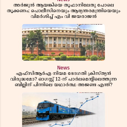
അർജുൻ ആയങ്കിയെ തൂഫാനിലേതു പോലെ
തൂക്കണം; പൊലീസിനെയും ആഭ്യന്തരമന്ത്രിയെയും
വിമർശിച്ച് എം വി ജയരാജൻ
News
എഫ്സിആർഎ നിയമ ഭേദഗതി ക്രിസ്ത്യൻ
വിരുദ്ധമോ? ഓഗസ്റ്റ് 12-ന് പാർലമെന്റിലെത്തുന്ന
ബില്ലിന് പിന്നിലെ യഥാർത്ഥ അജണ്ട എന്ത്?