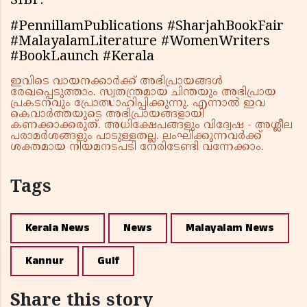
SIBF.
#PennillamPublications #SharjahBookFair
#MalayalamLiterature #WomenWriters
#BookLaunch #Kerala
ഇവിടെ വായനക്കാർക്ക് അഭിപ്രായങ്ങൾ
രേഖപ്പെടുത്താം. സ്വതന്ത്രമായ ചിന്തയും അഭിപ്രായ
പ്രകടനവും പ്രോത്സാഹിപ്പിക്കുന്നു. എന്നാൽ ഇവ
കെവാർത്തയുടെ അഭിപ്രായങ്ങളായി
കണക്കാക്കരുത്. അധിക്ഷേപങ്ങളും വിദ്വേഷ - അശ്ലീല
പരാമർശങ്ങളും പാടുള്ളതല്ല. ലംഘിക്കുന്നവർക്ക്
ശക്തമായ നിയമനടപടി നേരിടേണ്ടി വന്നേക്കാം.
Tags
Kerala News
News
Malayalam News
Kannur
Gulf
Share this story