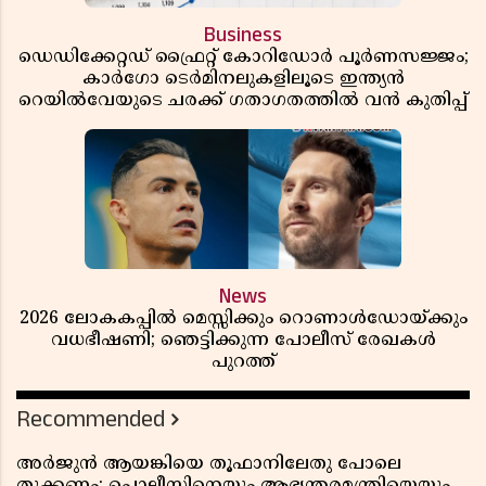
Business
ഡെഡിക്കേറ്റഡ് ഫ്രൈറ്റ് കോറിഡോർ പൂർണസജ്ജം;
കാർഗോ ടെർമിനലുകളിലൂടെ ഇന്ത്യൻ
റെയിൽവേയുടെ ചരക്ക് ഗതാഗതത്തിൽ വൻ കുതിപ്പ്
News
2026 ലോകകപ്പിൽ മെസ്സിക്കും റൊണാൾഡോയ്ക്കും
വധഭീഷണി; ഞെട്ടിക്കുന്ന പോലീസ് രേഖകൾ
പുറത്ത്
Recommended
അർജുൻ ആയങ്കിയെ തൂഫാനിലേതു പോലെ
തൂക്കണം; പൊലീസിനെയും ആഭ്യന്തരമന്ത്രിയെയും