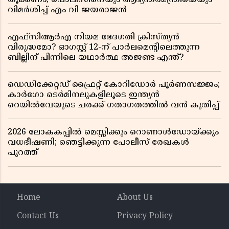
വിമർശിച്ച് എം വി ജയരാജൻ
എഫ്സിആർഎ നിയമ ഭേദഗതി ക്രിസ്ത്യൻ
വിരുദ്ധമോ? ഓഗസ്റ്റ് 12-ന് പാർലമെന്റിലെത്തുന്ന
ബില്ലിന് പിന്നിലെ യഥാർത്ഥ അജണ്ട എന്ത്?
ഡെഡിക്കേറ്റഡ് ഫ്രൈറ്റ് കോറിഡോർ പൂർണസജ്ജം;
കാർഗോ ടെർമിനലുകളിലൂടെ ഇന്ത്യൻ
റെയിൽവേയുടെ ചരക്ക് ഗതാഗതത്തിൽ വൻ കുതിപ്പ്
2026 ലോകകപ്പിൽ മെസ്സിക്കും റൊണാൾഡോയ്ക്കും
വധഭീഷണി; ഞെട്ടിക്കുന്ന പോലീസ് രേഖകൾ
പുറത്ത്
Home
About Us
Contact Us
Privacy Policy