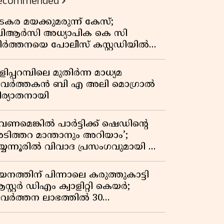
ecommended
കുതിപ്പ് രേഖപ്പെടുത്തി ആദ്യ പാദ
റിപ്പോർട്ട് പുറത്ത്
ടകര മയക്കുമരുന്ന് കേസ്;
ിആർസി അധ്യാപിക കെ സി
ീർത്തനയെ പോലീസ് കസ്റ്റഡിയിൽ
ട്ടു
ിപ്പറമ്പിലെ മുതിർന്ന മാധ്യമ
്രവർത്തകൻ ബി എ അലി മൊഗ്രാൽ
ിര്യാതനായി
വേണമെങ്കിൽ പാർട്ടിക്ക് ഷെഡിൻ്റെ
ടിത്തറ മാന്താനും അറിയാം’;
യ്യന്നൂരിൽ വിവാദ പ്രസംഗവുമായി കെ
െ രാഗേഷ്
യനത്തിന് പിന്നാലെ കരുത്തുകാട്ടി
സ്റ്റർ ഡിഎം ക്വാളിറ്റി കെയർ;
്രവർത്തന ലാഭത്തിൽ 30
തമാനത്തിൻ്റെ വളർച്ച,
രുമാനത്തിലും ലാഭത്തിലും വൻ