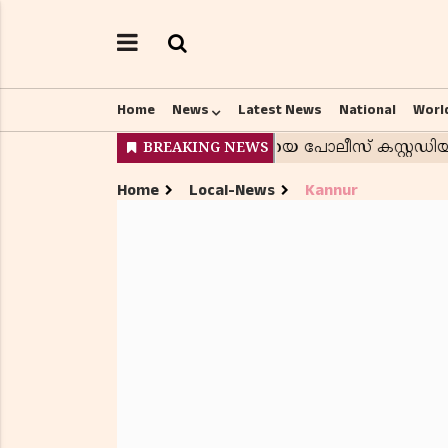
Home
News
Latest News
National
Worl
Home
Local-News
Kannur