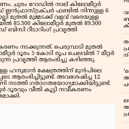
R
ണം. ചുരം റോഡിൽ നാല് കിലോമീറ്റർ
ൻഫ്രാസ്ട്രക്‌ചർ ഫണ്ടിൽ നിന്നുള്ള 6
വ
ലി മുതൽ മുമ്മടക്ക് വളവ് വരെയുള്ള
ബ
യിൽ 85.300 കിലോമീറ്റർ മുതൽ 89.300
ക
ബിസി റീടാറിംഗ് പ്രവൃത്തി
വി
തള
ീകരണം നടക്കുന്നത്. പെരുമ്പാടി മുതൽ
പ
ോമീറ്റർ ദൂരം 5 കോടി രൂപ ചെലവിൽ 7 മീറ്റർ
ന
ന്ന പ്രവൃത്തി ആരംഭിച്ചു കഴിഞ്ഞു.
ള ഹനുമാൻ ക്ഷേത്രത്തിന് മുൻപിലെ
‘
പെടെ ആരംഭിച്ചിട്ടുണ്ട്. അവശേഷിച്ച 12
അ
പണി നടത്തി ഗതാഗതയോഗ്യമാക്കിയിട്ടുണ്ട്.
പ
്റർ ദൂരവും വീതി കൂട്ടി നവീകരണം
ക
മാക്കി.
ല
ആ
പ
ശ
വ