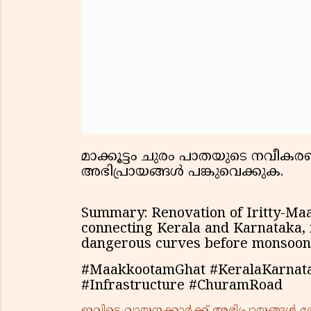
മാക്കൂട്ടം ചുരം പാതയുടെ നവീകരണ 
അഭിപ്രായങ്ങൾ പങ്കുവെക്കുക.
Summary: Renovation of Iritty-M
connecting Kerala and Karnataka, i
dangerous curves before monsoon
#MaakkootamGhat #KeralaKarnat
#Infrastructure #ChuramRoad
ഇവിടെ വായനക്കാർക്ക് അഭിപ്രായങ്ങൾ രേഖപ