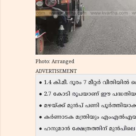
Photo: Arranged
ADVERTISEMENT
● 1.4 കി.മീ. ദൂരം 7 മീറ്റർ വീതിയിൽ 
● 2.7 കോടി രൂപയാണ് ഈ പദ്ധതിയു
● മഴയ്ക്ക് മുൻപ് പണി പൂർത്തിയാക്
● കർണാടക മന്ത്രിയും എംഎൽഎയും
● ഹനുമാൻ ക്ഷേത്രത്തിന് മുൻപിലെ വള