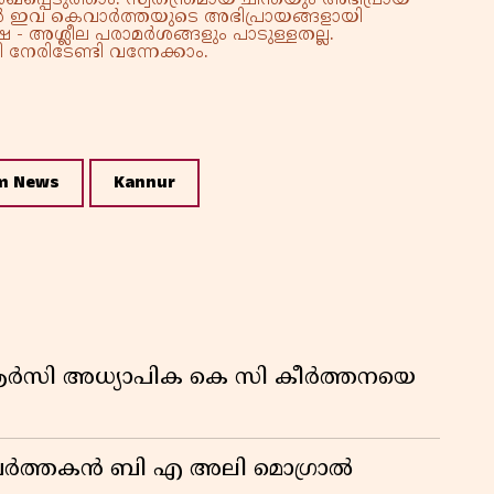
്നാൽ ഇവ കെവാർത്തയുടെ അഭിപ്രായങ്ങളായി
 - അശ്ലീല പരാമർശങ്ങളും പാടുള്ളതല്ല.
നേരിടേണ്ടി വന്നേക്കാം.
m News
Kannur
ിആർസി അധ്യാപിക കെ സി കീർത്തനയെ
മ പ്രവർത്തകൻ ബി എ അലി മൊഗ്രാൽ