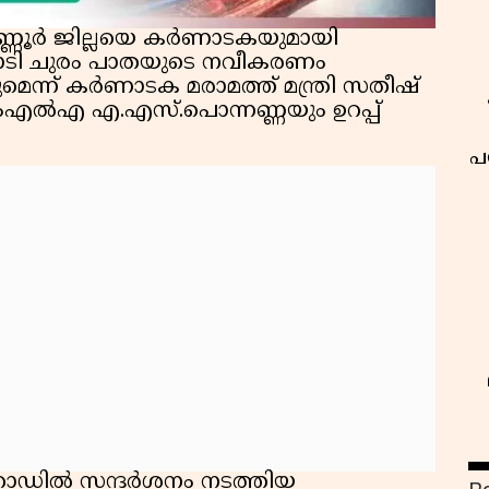
കണ്ണൂർ ജില്ലയെ കർണാടകയുമായി
രുമ്പാടി ചുരം പാതയുടെ നവീകരണം
ന്ന് കർണാടക മരാമത്ത് മന്ത്രി സതീഷ്
എംഎൽഎ എ.എസ്.പൊന്നണ്ണയും ഉറപ്പ്
പ
 റോഡിൽ സന്ദർശനം നടത്തിയ