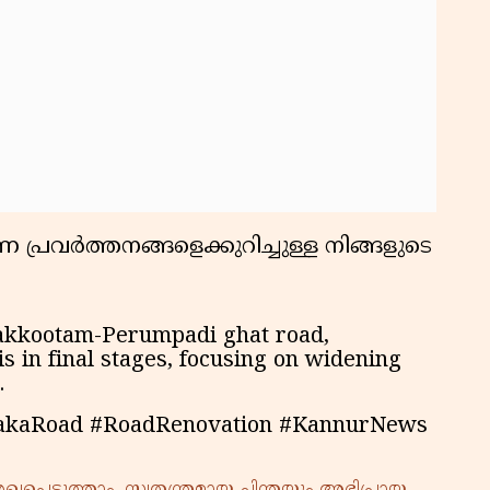
കു
റി
പ്രവർത്തനങ്ങളെക്കുറിച്ചുള്ള നിങ്ങളുടെ
aakkootam-Perumpadi ghat road,
s in final stages, focusing on widening
.
akaRoad #RoadRenovation #KannurNews
്പെടുത്താം. സ്വതന്ത്രമായ ചിന്തയും അഭിപ്രായ