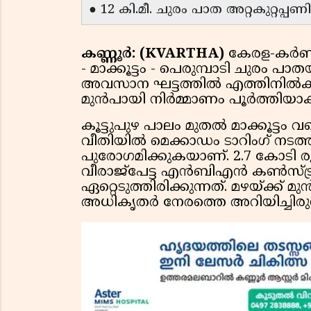
● 12 കി.മീ. ചുരം പാത അറ്റകുറ്റപ്പണ
കണ്ണൂർ: (KVARTHA)
കേരള-കർണാ
- മാക്കൂട്ടം - പെരുമ്പാടി ചുരം
അവസാന ഘട്ടത്തിൽ എത്തിനിൽക്കുന
മുൻപായി നിർമ്മാണം പൂർത്തിയാക
കൂട്ടുപുഴ പാലം മുതൽ മാക്കൂട്ടം വര
വീതിയിൽ മെക്കാഡം ടാറിംഗ് നടത്
പുരോഗമിക്കുകയാണ്. 2.7 കോടി 
വീരാജ്പേട്ട എൻബിഎൻ കൺസ്ട
ഏറ്റെടുത്തിരിക്കുന്നത്. മഴയ്ക്ക് മ
അധികൃതർ നേരത്തെ അറിയിച്ചിരുന്