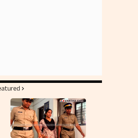
eatured