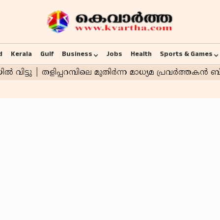
d
Kerala
Gulf
Business
Jobs
Health
Sports & Games