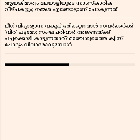
ആയങ്കിമാരും മലയാളിയുടെ സാംസ്കാരിക
വീഴ്ചകളും; നമ്മൾ എങ്ങോട്ടാണ് പോകുന്നത്
ലീഗ് വിദ്യാഭ്യാസ വകുപ്പ് ഭരിക്കുമ്പോൾ സവർക്കർക്ക്
'വീർ' പട്ടമോ; സംഘപരിവാർ അജണ്ടയ്ക്ക്
പച്ചക്കൊടി കാട്ടുന്നതാര്? മഞ്ചേശ്വരത്തെ ക്വിസ്
ചോദ്യം വിവാദമാവുമ്പോൾ