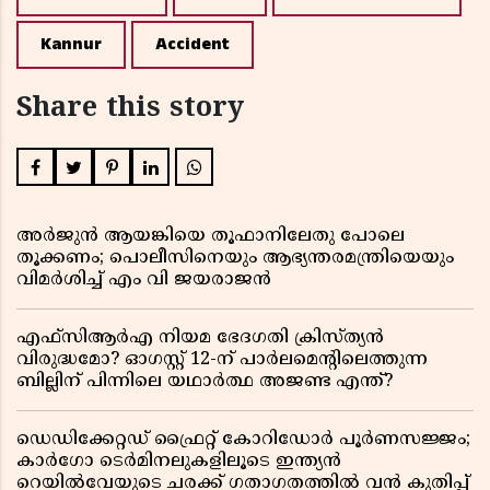
Kannur
Accident
Share this story
അർജുൻ ആയങ്കിയെ തൂഫാനിലേതു പോലെ
തൂക്കണം; പൊലീസിനെയും ആഭ്യന്തരമന്ത്രിയെയും
വിമർശിച്ച് എം വി ജയരാജൻ
എഫ്സിആർഎ നിയമ ഭേദഗതി ക്രിസ്ത്യൻ
വിരുദ്ധമോ? ഓഗസ്റ്റ് 12-ന് പാർലമെന്റിലെത്തുന്ന
ബില്ലിന് പിന്നിലെ യഥാർത്ഥ അജണ്ട എന്ത്?
ഡെഡിക്കേറ്റഡ് ഫ്രൈറ്റ് കോറിഡോർ പൂർണസജ്ജം;
കാർഗോ ടെർമിനലുകളിലൂടെ ഇന്ത്യൻ
റെയിൽവേയുടെ ചരക്ക് ഗതാഗതത്തിൽ വൻ കുതിപ്പ്