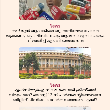
News
അർജുൻ ആയങ്കിയെ തൂഫാനിലേതു പോലെ
തൂക്കണം; പൊലീസിനെയും ആഭ്യന്തരമന്ത്രിയെയും
വിമർശിച്ച് എം വി ജയരാജൻ
News
എഫ്സിആർഎ നിയമ ഭേദഗതി ക്രിസ്ത്യൻ
വിരുദ്ധമോ? ഓഗസ്റ്റ് 12-ന് പാർലമെന്റിലെത്തുന്ന
ബില്ലിന് പിന്നിലെ യഥാർത്ഥ അജണ്ട എന്ത്?