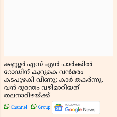
കണ്ണൂർ എസ് എൻ പാർക്കിൽ
റോഡിന് കുറുകെ വൻമരം
കടപുഴകി വീണു; കാർ തകർന്നു,
വൻ ദുരന്തം വഴിമാറിയത്
തലനാരിഴയ്ക്ക്
Channel
Group