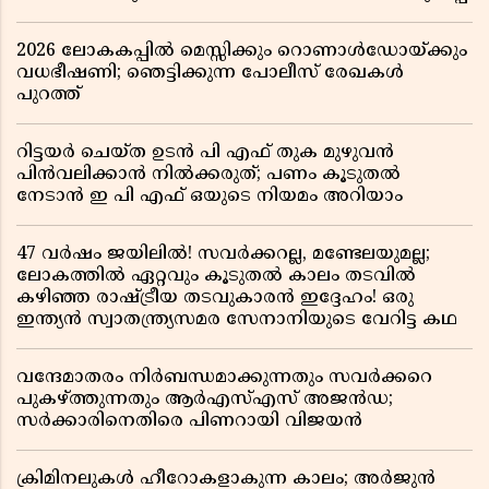
2026 ലോകകപ്പിൽ മെസ്സിക്കും റൊണാൾഡോയ്ക്കും
വധഭീഷണി; ഞെട്ടിക്കുന്ന പോലീസ് രേഖകൾ
പുറത്ത്
റിട്ടയർ ചെയ്ത ഉടൻ പി എഫ് തുക മുഴുവൻ
പിൻവലിക്കാൻ നിൽക്കരുത്; പണം കൂടുതൽ
നേടാൻ ഇ പി എഫ് ഒയുടെ നിയമം അറിയാം
47 വർഷം ജയിലിൽ! സവർക്കറല്ല, മണ്ടേലയുമല്ല;
ലോകത്തിൽ ഏറ്റവും കൂടുതൽ കാലം തടവിൽ
കഴിഞ്ഞ രാഷ്ട്രീയ തടവുകാരൻ ഇദ്ദേഹം! ഒരു
ഇന്ത്യൻ സ്വാതന്ത്ര്യസമര സേനാനിയുടെ വേറിട്ട കഥ
വന്ദേമാതരം നിർബന്ധമാക്കുന്നതും സവർക്കറെ
പുകഴ്ത്തുന്നതും ആർഎസ്എസ് അജൻഡ;
സർക്കാരിനെതിരെ പിണറായി വിജയൻ
ക്രിമിനലുകൾ ഹീറോകളാകുന്ന കാലം; അർജുൻ