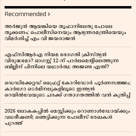
Recommended
അർജുൻ ആയങ്കിയെ തൂഫാനിലേതു പോലെ
തൂക്കണം; പൊലീസിനെയും ആഭ്യന്തരമന്ത്രിയെയും
വിമർശിച്ച് എം വി ജയരാജൻ
എഫ്സിആർഎ നിയമ ഭേദഗതി ക്രിസ്ത്യൻ
വിരുദ്ധമോ? ഓഗസ്റ്റ് 12-ന് പാർലമെന്റിലെത്തുന്ന
ബില്ലിന് പിന്നിലെ യഥാർത്ഥ അജണ്ട എന്ത്?
ഡെഡിക്കേറ്റഡ് ഫ്രൈറ്റ് കോറിഡോർ പൂർണസജ്ജം;
കാർഗോ ടെർമിനലുകളിലൂടെ ഇന്ത്യൻ
റെയിൽവേയുടെ ചരക്ക് ഗതാഗതത്തിൽ വൻ കുതിപ്പ്
2026 ലോകകപ്പിൽ മെസ്സിക്കും റൊണാൾഡോയ്ക്കും
വധഭീഷണി; ഞെട്ടിക്കുന്ന പോലീസ് രേഖകൾ
പുറത്ത്