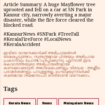
Article Summary: A huge Mayflower tree
uprooted and fell on a car at SN Park in
Kannur city, narrowly averting a major
disaster, while the fire force cleared the
blocked road.
#KannurNews #SNPark #TreeFall
#KeralaFireForce #LocalNews
#KeralaAccident
ഇവിടെ വായനക്കാർക്ക് അഭിപ്രായങ്ങൾ
രേഖപ്പെടുത്താം. സ്വതന്ത്രമായ ചിന്തയും അഭിപ്രായ
പ്രകടനവും പ്രോത്സാഹിപ്പിക്കുന്നു. എന്നാൽ ഇവ
കെവാർത്തയുടെ അഭിപ്രായങ്ങളായി
കണക്കാക്കരുത്. അധിക്ഷേപങ്ങളും വിദ്വേഷ - അശ്ലീല
പരാമർശങ്ങളും പാടുള്ളതല്ല. ലംഘിക്കുന്നവർക്ക്
ശക്തമായ നിയമനടപടി നേരിടേണ്ടി വന്നേക്കാം.
Tags
Kerala News
News
Malayalam News