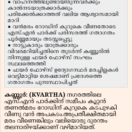
● വാഹനത്തിലുണ്ടായിരുന്നവർക്കും
കാൽനടയാത്രക്കാർക്കും
പരിക്കേൽക്കാത്തത് വലിയ ആശ്വാസമായി
മാറി
● വൻമരം റോഡിന് കുറുകെ വീണതോടെ
എസ്.എൻ പാർക്ക് പരിസരത്ത് ഗതാഗതം
പൂർണ്ണമായും തടസ്സപ്പെട്ടു
● നാട്ടുകാരും യാത്രക്കാരും
വിവരമറിയിച്ചതിനെ തുടർന്ന് കണ്ണൂരിൽ
നിന്നുള്ള ഫയർ ഫോഴ്സ് സംഘം
സ്ഥലത്തെത്തി
● ഫയർ ഫോഴ്സ് ഉദ്യോഗസ്ഥർ മരച്ചില്ലകൾ
വെട്ടിമാറ്റിയ ശേഷമാണ് പ്രദേശത്തെ
ഗതാഗതം പുനഃസ്ഥാപിച്ചത്
കണ്ണൂർ: (KVARTHA)
നഗരത്തിലെ
എസ്.എൻ പാർക്കിന് സമീപം കൂറ്റൻ
തണൽമരം റോഡിന് കുറുകെ കടപുഴകി
വീണു വൻ അപകടം.അപ്രതീക്ഷിതമായി
മരം വീണെങ്കിലും വലിയൊരു ദുരന്തം
തലനാരിഴയ്ക്കാണ് വഴിമാറിയത്.