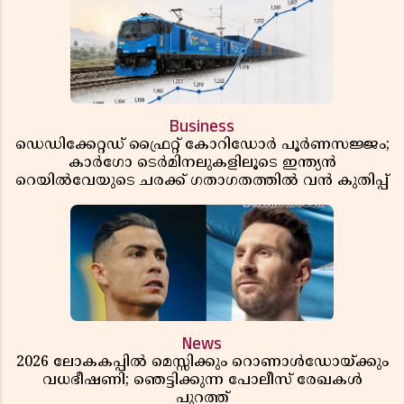
Business
ഡെഡിക്കേറ്റഡ് ഫ്രൈറ്റ് കോറിഡോർ പൂർണസജ്ജം;
കാർഗോ ടെർമിനലുകളിലൂടെ ഇന്ത്യൻ
റെയിൽവേയുടെ ചരക്ക് ഗതാഗതത്തിൽ വൻ കുതിപ്പ്
News
2026 ലോകകപ്പിൽ മെസ്സിക്കും റൊണാൾഡോയ്ക്കും
വധഭീഷണി; ഞെട്ടിക്കുന്ന പോലീസ് രേഖകൾ
പുറത്ത്