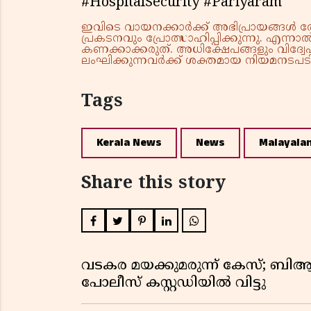
#HospitalSecurity #Pariyaram
ഇവിടെ വായനക്കാർക്ക് അഭിപ്രായങ്ങൾ രേഖപ
പ്രകടനവും പ്രോത്സാഹിപ്പിക്കുന്നു. എന
കണക്കാക്കരുത്. അധിക്ഷേപങ്ങളും വിദ്വേഷ
ലംഘിക്കുന്നവർക്ക് ശക്തമായ നിയമനടപടി 
Tags
Kerala News
News
Malayala
Share this story
വടകര മയക്കുമരുന്ന് കേസ്; ബ
പോലീസ് കസ്റ്റഡിയിൽ വിട്ടു