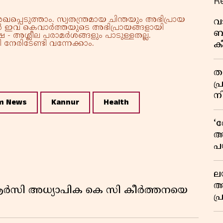
R
്പെടുത്താം. സ്വതന്ത്രമായ ചിന്തയും അഭിപ്രായ
വ
്നാൽ ഇവ കെവാർത്തയുടെ അഭിപ്രായങ്ങളായി
ബ
 - അശ്ലീല പരാമർശങ്ങളും പാടുള്ളതല്ല.
നേരിടേണ്ടി വന്നേക്കാം.
ക
വി
തള
പ
ന
m News
Kannur
Health
‘
അ
പ
ക
ല
ആ
ിആർസി അധ്യാപിക കെ സി കീർത്തനയെ
പ
ശ
വ