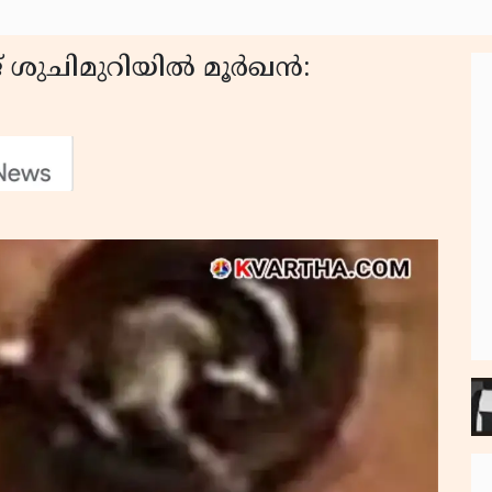
 ശുചിമുറിയിൽ മൂർഖൻ: