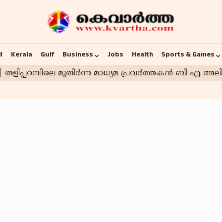
d
Kerala
Gulf
Business
Jobs
Health
Sports & Games