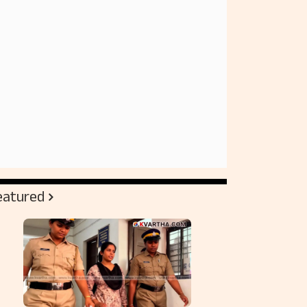
eatured