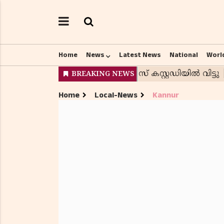
Home
News
Latest News
National
Worl
Home
Local-News
Kannur