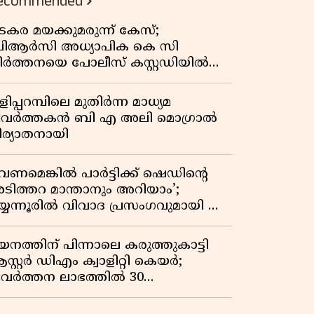
ecommended
കുതിപ്പ് രേഖപ്പെടുത്തി ആദ്യ പാദ
റിപ്പോർട്ട് പുറത്ത്
ടകര മയക്കുമരുന്ന് കേസ്;
ിആർസി അധ്യാപിക കെ സി
ീർത്തനയെ പോലീസ് കസ്റ്റഡിയിൽ
ട്ടു
ിപ്പറമ്പിലെ മുതിർന്ന മാധ്യമ
്രവർത്തകൻ ബി എ അലി മൊഗ്രാൽ
ിര്യാതനായി
വേണമെങ്കിൽ പാർട്ടിക്ക് ഷെഡിൻ്റെ
ടിത്തറ മാന്താനും അറിയാം’;
യ്യന്നൂരിൽ വിവാദ പ്രസംഗവുമായി കെ
െ രാഗേഷ്
യനത്തിന് പിന്നാലെ കരുത്തുകാട്ടി
സ്റ്റർ ഡിഎം ക്വാളിറ്റി കെയർ;
്രവർത്തന ലാഭത്തിൽ 30
തമാനത്തിൻ്റെ വളർച്ച,
രുമാനത്തിലും ലാഭത്തിലും വൻ