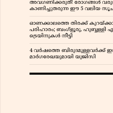
അവഗണിക്കരുത്! രോഗങ്ങൾ വരുന
കാണിച്ചുതരുന്ന ഈ 5 വലിയ 
ഓണക്കാലത്തെ തിരക്ക് കുറയ്ക്ക
പരിഹാരം; ബംഗ്ളൂരു, ഹുബ്ബള്ളി എന
ട്രെയിനുകൾ നീട്ടി
4 വർഷത്തെ ബിരുദമുള്ളവർക്ക് ഇ
മാർഗരേഖയുമായി യുജിസി