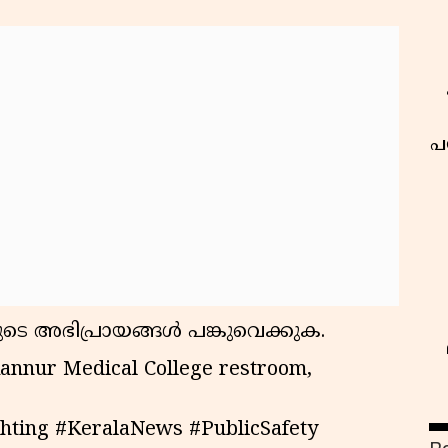
പ
ുടെ അഭിപ്രായങ്ങൾ പങ്കുവെക്കുക.
Kannur Medical College restroom,
hting #KeralaNews #PublicSafety