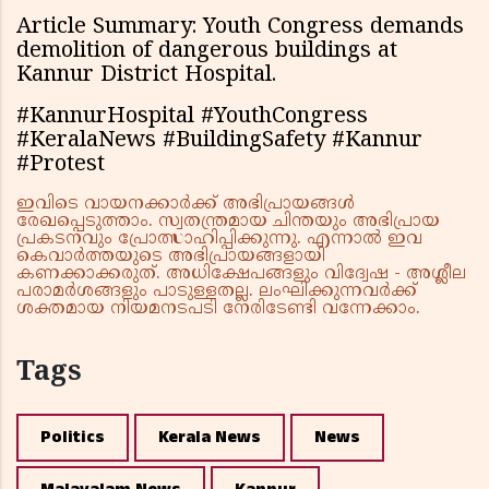
Article Summary: Youth Congress demands
demolition of dangerous buildings at
Kannur District Hospital.
#KannurHospital #YouthCongress
#KeralaNews #BuildingSafety #Kannur
#Protest
ഇവിടെ വായനക്കാർക്ക് അഭിപ്രായങ്ങൾ
രേഖപ്പെടുത്താം. സ്വതന്ത്രമായ ചിന്തയും അഭിപ്രായ
പ്രകടനവും പ്രോത്സാഹിപ്പിക്കുന്നു. എന്നാൽ ഇവ
കെവാർത്തയുടെ അഭിപ്രായങ്ങളായി
കണക്കാക്കരുത്. അധിക്ഷേപങ്ങളും വിദ്വേഷ - അശ്ലീല
പരാമർശങ്ങളും പാടുള്ളതല്ല. ലംഘിക്കുന്നവർക്ക്
ശക്തമായ നിയമനടപടി നേരിടേണ്ടി വന്നേക്കാം.
Tags
Politics
Kerala News
News