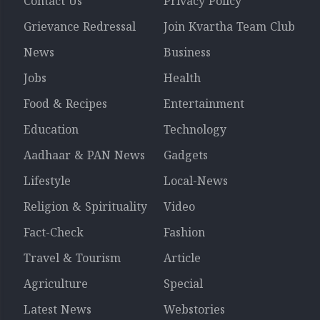
Contact Us
Privacy Policy
Grievance Redressal
Join Kvartha Team Club
News
Business
Jobs
Health
Food & Recipes
Entertainment
Education
Technology
Aadhaar & PAN News
Gadgets
Lifestyle
Local-News
Religion & Spirituality
Video
Fact-Check
Fashion
Travel & Tourism
Article
Agriculture
Special
Latest News
Webstories