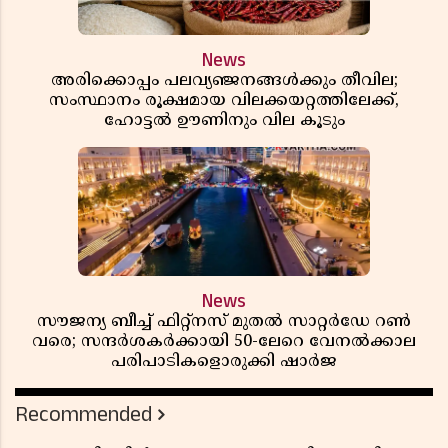
News
അരിക്കൊപ്പം പലവ്യഞ്ജനങ്ങൾക്കും തീവില;
സംസ്ഥാനം രൂക്ഷമായ വിലക്കയറ്റത്തിലേക്ക്,
ഹോട്ടൽ ഊണിനും വില കൂടും
News
സൗജന്യ ബീച്ച് ഫിറ്റ്നസ് മുതൽ സാറ്റർഡേ റൺ
വരെ; സന്ദർശകർക്കായി 50-ലേറെ വേനൽക്കാല
പരിപാടികളൊരുക്കി ഷാർജ
Recommended