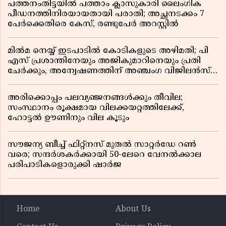
പത്തനംതിട്ടയിൽ പത്താം ക്ലാസുകാരി ലൈംഗിക
പീഡനത്തിനിരയായതായി പരാതി; അച്ഛനടക്കം 7
പേർക്കെതിരെ കേസ്, രണ്ടുപേർ അറസ്റ്റിൽ
മിൽമ നെയ്യ് ഇടപാടിൽ കോടികളുടെ അഴിമതി; പി
എസ് പ്രശാന്തിനേയും അജികുമാറിനെയും പ്രതി
ചേർക്കും, അന്വേഷണത്തിന് അഞ്ചംഗ വിജിലൻസ്
സംഘം
അരിക്കൊപ്പം പലവ്യഞ്ജനങ്ങൾക്കും തീവില;
സംസ്ഥാനം രൂക്ഷമായ വിലക്കയറ്റത്തിലേക്ക്,
ഹോട്ടൽ ഊണിനും വില കൂടും
സൗജന്യ ബീച്ച് ഫിറ്റ്നസ് മുതൽ സാറ്റർഡേ റൺ
വരെ; സന്ദർശകർക്കായി 50-ലേറെ വേനൽക്കാല
പരിപാടികളൊരുക്കി ഷാർജ
Home
About Us