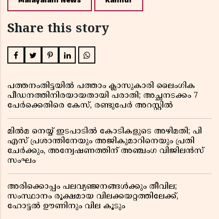
Malayalam News
Kannur
Share this story
പത്തനംതിട്ടയിൽ പത്താം ക്ലാസുകാരി ലൈംഗിക
പീഡനത്തിനിരയായതായി പരാതി; അച്ഛനടക്കം 7
പേർക്കെതിരെ കേസ്, രണ്ടുപേർ അറസ്റ്റിൽ
മിൽമ നെയ്യ് ഇടപാടിൽ കോടികളുടെ അഴിമതി; പി
എസ് പ്രശാന്തിനേയും അജികുമാറിനെയും പ്രതി
ചേർക്കും, അന്വേഷണത്തിന് അഞ്ചംഗ വിജിലൻസ്
സംഘം
അരിക്കൊപ്പം പലവ്യഞ്ജനങ്ങൾക്കും തീവില;
സംസ്ഥാനം രൂക്ഷമായ വിലക്കയറ്റത്തിലേക്ക്,
ഹോട്ടൽ ഊണിനും വില കൂടും