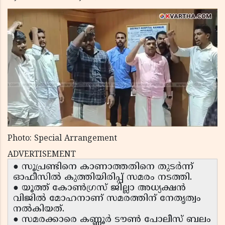
Photo: Special Arrangement
ADVERTISEMENT
● സൂപ്രണ്ടിനെ കാണാത്തതിനെ തുടർന്ന്
ഓഫീസിൽ കുത്തിയിരിപ്പ് സമരം നടത്തി.
● യൂത്ത് കോൺഗ്രസ് ജില്ലാ അധ്യക്ഷൻ
വിജിൽ മോഹനാണ് സമരത്തിന് നേതൃത്വം
നൽകിയത്.
● സമരക്കാരെ കണ്ണൂർ ടൗൺ പോലീസ് ബലം