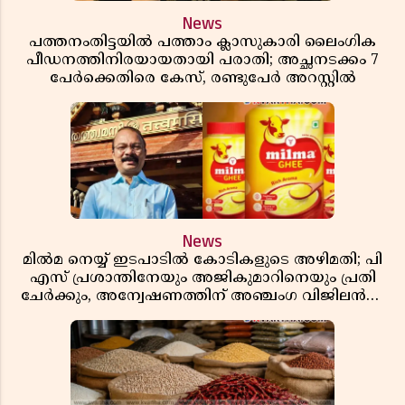
News
പത്തനംതിട്ടയിൽ പത്താം ക്ലാസുകാരി ലൈംഗിക
പീഡനത്തിനിരയായതായി പരാതി; അച്ഛനടക്കം 7
പേർക്കെതിരെ കേസ്, രണ്ടുപേർ അറസ്റ്റിൽ
News
മിൽമ നെയ്യ് ഇടപാടിൽ കോടികളുടെ അഴിമതി; പി
എസ് പ്രശാന്തിനേയും അജികുമാറിനെയും പ്രതി
ചേർക്കും, അന്വേഷണത്തിന് അഞ്ചംഗ വിജിലൻസ്
സംഘം