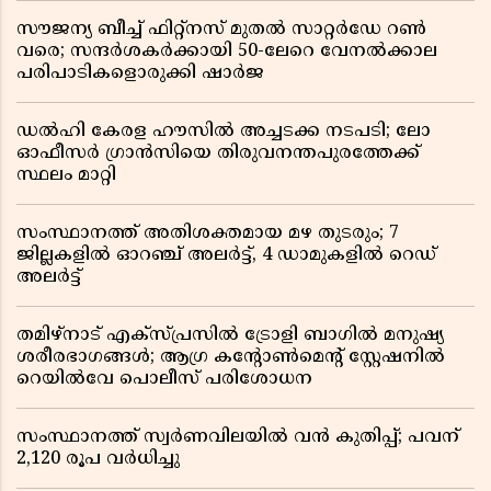
സൗജന്യ ബീച്ച് ഫിറ്റ്നസ് മുതൽ സാറ്റർഡേ റൺ
വരെ; സന്ദർശകർക്കായി 50-ലേറെ വേനൽക്കാല
പരിപാടികളൊരുക്കി ഷാർജ
ഡൽഹി കേരള ഹൗസിൽ അച്ചടക്ക നടപടി; ലോ
ഓഫീസർ ഗ്രാൻസിയെ തിരുവനന്തപുരത്തേക്ക്
സ്ഥലം മാറ്റി
സംസ്ഥാനത്ത് അതിശക്തമായ മഴ തുടരും; 7
ജില്ലകളിൽ ഓറഞ്ച് അലർട്ട്, 4 ഡാമുകളിൽ റെഡ്
അലർട്ട്
തമിഴ്‌നാട് എക്സ്പ്രസിൽ ട്രോളി ബാഗിൽ മനുഷ്യ
ശരീരഭാഗങ്ങൾ; ആഗ്ര കൻ്റോൺമെൻ്റ് സ്റ്റേഷനിൽ
റെയിൽവേ പൊലീസ് പരിശോധന
സംസ്ഥാനത്ത് സ്വര്‍ണവിലയില്‍ വന്‍ കുതിപ്പ്; പവന്
2,120 രൂപ വര്‍ധിച്ചു