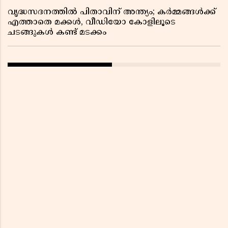
വൃദ്ധസദനത്തിൽ പിതാവിന് അന്ത്യം; കർമ്മങ്ങൾക്ക്
എത്താതെ മക്കൾ, വീഡിയോ കോളിലൂടെ
ചടങ്ങുകൾ കണ്ട് മടക്കം