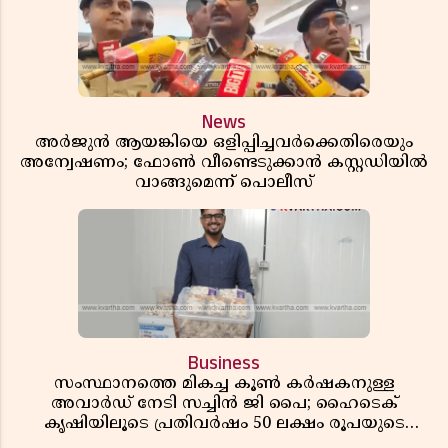
News
അർജുൻ ആയങ്കിയെ ഒളിപ്പിച്ചവർക്കെതിരെയും
അന്വേഷണം; ഫോൺ വീണ്ടെടുക്കാൻ കസ്റ്റഡിയിൽ
വാങ്ങുമെന്ന് പൊലീസ്
Business
സംസ്ഥാനത്തെ മികച്ച കൂൺ കർഷകനുള്ള
അവാർഡ് നേടി സച്ചിൻ ജി പൈ; ഹൈടെക്
കൃഷിയിലൂടെ പ്രതിവർഷം 50 ലക്ഷം രൂപയുടെ
വരുമാനം