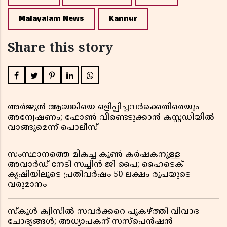
Malayalam News
Kannur
Share this story
അർജുൻ ആയങ്കിയെ ഒളിപ്പിച്ചവർക്കെതിരെയും
അന്വേഷണം; ഫോൺ വീണ്ടെടുക്കാൻ കസ്റ്റഡിയിൽ
വാങ്ങുമെന്ന് പൊലീസ്
സംസ്ഥാനത്തെ മികച്ച കൂൺ കർഷകനുള്ള
അവാർഡ് നേടി സച്ചിൻ ജി പൈ; ഹൈടെക്
കൃഷിയിലൂടെ പ്രതിവർഷം 50 ലക്ഷം രൂപയുടെ
വരുമാനം
സ്കൂൾ ക്വിസിൽ സവർക്കറെ പുകഴ്ത്തി വിവാദ
ചോദ്യങ്ങൾ; അധ്യാപകന് സസ്പെൻഷൻ