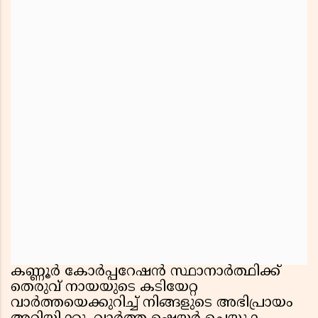
കണ്ണൂർ കോർപ്പറേഷൻ സ്ഥാനാർത്ഥിക്ക്
തെരുവ് നായയുടെ കടിയേറ്റ
വാർത്തയെക്കുറിച്ച് നിങ്ങളുടെ അഭിപ്രായം