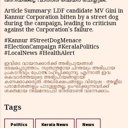
അറിയിക്കൂ. വാർത്ത ഷെയർ ചെയ്യുക.
Article Summary: LDF candidate MV Gini in
Kannur Corporation bitten by a street dog
during the campaign, leading to criticism
against the Corporation's failure.
#Kannur #StreetDogMenace
#ElectionCampaign #KeralaPolitics
#LocalNews #HealthAlert
ഇവിടെ വായനക്കാർക്ക് അഭിപ്രായങ്ങൾ
രേഖപ്പെടുത്താം. സ്വതന്ത്രമായ ചിന്തയും അഭിപ്രായ
പ്രകടനവും പ്രോത്സാഹിപ്പിക്കുന്നു. എന്നാൽ ഇവ
കെവാർത്തയുടെ അഭിപ്രായങ്ങളായി
കണക്കാക്കരുത്. അധിക്ഷേപങ്ങളും വിദ്വേഷ - അശ്ലീല
പരാമർശങ്ങളും പാടുള്ളതല്ല. ലംഘിക്കുന്നവർക്ക്
ശക്തമായ നിയമനടപടി നേരിടേണ്ടി വന്നേക്കാം.
Tags
Politics
Kerala News
News