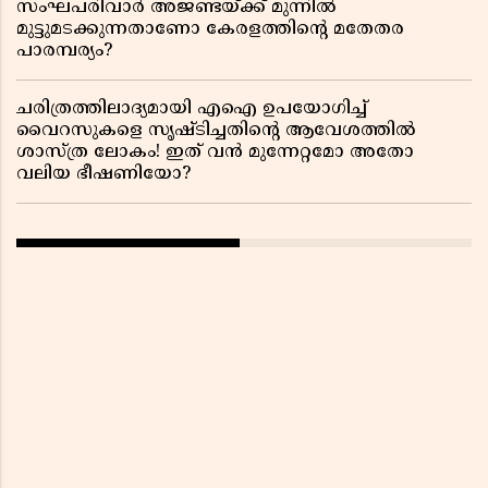
സംഘപരിവാർ അജണ്ടയ്ക്ക് മുന്നിൽ
മുട്ടുമടക്കുന്നതാണോ കേരളത്തിന്റെ മതേതര
പാരമ്പര്യം?
ചരിത്രത്തിലാദ്യമായി എഐ ഉപയോഗിച്ച്
വൈറസുകളെ സൃഷ്ടിച്ചതിന്റെ ആവേശത്തിൽ
ശാസ്ത്ര ലോകം! ഇത് വൻ മുന്നേറ്റമോ അതോ
വലിയ ഭീഷണിയോ?