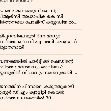
ecommended
കുതിപ്പ് രേഖപ്പെടുത്തി ആദ്യ പാദ
റിപ്പോർട്ട് പുറത്ത്
ടകര മയക്കുമരുന്ന് കേസ്;
ിആർസി അധ്യാപിക കെ സി
ീർത്തനയെ പോലീസ് കസ്റ്റഡിയിൽ
ട്ടു
ിപ്പറമ്പിലെ മുതിർന്ന മാധ്യമ
്രവർത്തകൻ ബി എ അലി മൊഗ്രാൽ
ിര്യാതനായി
വേണമെങ്കിൽ പാർട്ടിക്ക് ഷെഡിൻ്റെ
ടിത്തറ മാന്താനും അറിയാം’;
യ്യന്നൂരിൽ വിവാദ പ്രസംഗവുമായി കെ
െ രാഗേഷ്
യനത്തിന് പിന്നാലെ കരുത്തുകാട്ടി
സ്റ്റർ ഡിഎം ക്വാളിറ്റി കെയർ;
്രവർത്തന ലാഭത്തിൽ 30
തമാനത്തിൻ്റെ വളർച്ച,
രുമാനത്തിലും ലാഭത്തിലും വൻ