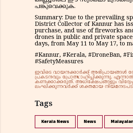
കണ്ണൂരിലെ ഈ സുരക്ഷാ മുൻകരുതലി
പങ്കുവെക്കുക.
Summary: Due to the prevailing spe
District Collector of Kannur has is
purchase, and use of fireworks and
drones in public and private space
days, from May 11 to May 17, to ma
#Kannur, #Kerala, #DroneBan, #F
#SafetyMeasures
ഇവിടെ വായനക്കാർക്ക് അഭിപ്രായങ്ങൾ രേഖപ
പ്രകടനവും പ്രോത്സാഹിപ്പിക്കുന്നു. എന
കണക്കാക്കരുത്. അധിക്ഷേപങ്ങളും വിദ്വേഷ
ലംഘിക്കുന്നവർക്ക് ശക്തമായ നിയമനടപടി 
Tags
Kerala News
News
Malayala