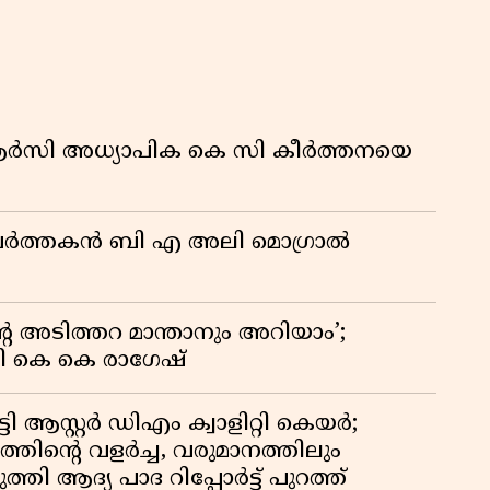
കു
റി
ിആർസി അധ്യാപിക കെ സി കീർത്തനയെ
മ പ്രവർത്തകൻ ബി എ അലി മൊഗ്രാൽ
റെ അടിത്തറ മാന്താനും അറിയാം’;
യി കെ കെ രാഗേഷ്
ി ആസ്റ്റർ ഡിഎം ക്വാളിറ്റി കെയർ;
തിൻ്റെ വളർച്ച, വരുമാനത്തിലും
്തി ആദ്യ പാദ റിപ്പോർട്ട് പുറത്ത്