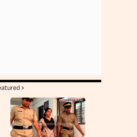
eatured