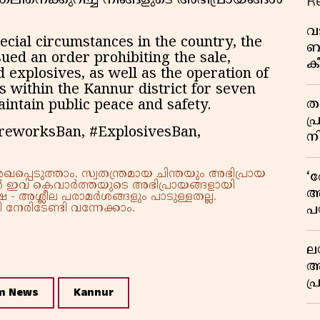
R
നെക്കുറിച്ച് നിങ്ങളുടെ അഭിപ്രായങ്ങൾ
വ
cial circumstances in the country, the
ബ
sued an order prohibiting the sale,
ക
 explosives, as well as the operation of
വി
s within the Kannur district for seven
തള
intain public peace and safety.
പ
ireworksBan, #ExplosivesBan,
ന
്പെടുത്താം. സ്വതന്ത്രമായ ചിന്തയും അഭിപ്രായ
‘
്നാൽ ഇവ കെവാർത്തയുടെ അഭിപ്രായങ്ങളായി
അ
 - അശ്ലീല പരാമർശങ്ങളും പാടുള്ളതല്ല.
നേരിടേണ്ടി വന്നേക്കാം.
പ
ക
ല
ആ
പ
m News
Kannur
ശ
വ