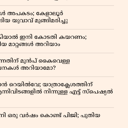
്പോൾ അപകടം; കേളാലൂർ
ിയ യുവാവ് മുങ്ങിമരിച്ചു
കിയാൽ ഇനി കോടതി കയറണം;
ിയ മാറ്റങ്ങൾ അറിയാം
്നതിന് മുൻപ് കൈവെള്ള
സൂചനകൾ അറിയാമോ?
ാൻ റെയിൽവേ; യാത്രാക്ലേശത്തിന്
്നിവിടങ്ങളിൽ നിന്നുള്ള എട്ട് സ്പെഷ്യൽ
നി ഒരു വർഷം കൊണ്ട് പിജി; പുതിയ