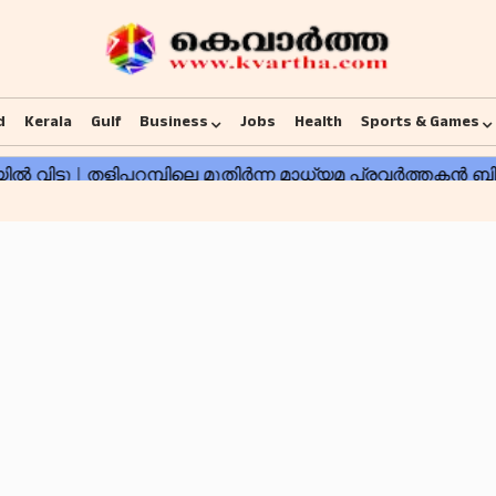
d
Kerala
Gulf
Business
Jobs
Health
Sports & Games