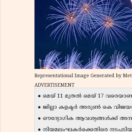
Representational Image Generated by Met
ADVERTISEMENT
● മെയ് 11 മുതൽ മെയ് 17 വരെയാ
● ജില്ലാ കളക്ടർ അരുൺ കെ വിജയൻ
● ഔദ്യോഗിക ആവശ്യങ്ങൾക്ക് അ
● നിയമലംഘകർക്കെതിരെ നടപടിയു