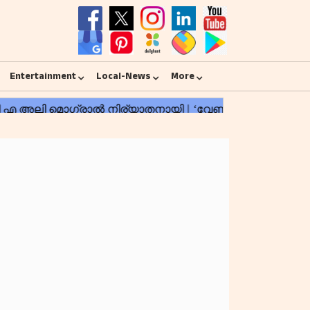
Entertainment
Local-News
More