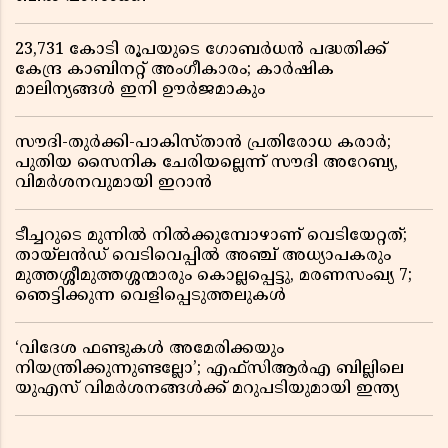
23,731 കോടി രൂപയുടെ ഗോബർധൻ പദ്ധതിക്ക്
കേന്ദ്ര കാബിനറ്റ് അംഗീകാരം; കാർഷിക
മാലിന്യങ്ങൾ ഇനി ഊർജമാകും
സൗദി-തുർക്കി-പാകിസ്താൻ പ്രതിരോധ കരാർ;
പുതിയ സൈനിക ചേരിയല്ലെന്ന് സൗദി അറേബ്യ,
വിമർശനവുമായി ഇറാൻ
ടീച്ചറുടെ മുന്നിൽ നിൽക്കുമ്പോഴാണ് വെടിയേറ്റത്;
തായ്‌ലൻഡ് വെടിവെപ്പിൽ അഞ്ച് അധ്യാപകരും
മുത്തശ്ശീമുത്തശ്ശന്മാരും കൊല്ലപ്പെട്ടു, മരണസംഖ്യ 7;
ഞെട്ടിക്കുന്ന വെളിപ്പെടുത്തലുകൾ
‘വിദേശ ഫണ്ടുകൾ അമേരിക്കയും
നിയന്ത്രിക്കുന്നുണ്ടല്ലോ’; എഫ്സിആർഎ ബില്ലിലെ
യുഎസ് വിമർശനങ്ങൾക്ക് മറുപടിയുമായി ഇന്ത്യ