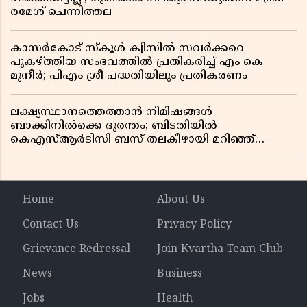
രമേശ് ചെന്നിത്തല
കാസർകോട് സ്കൂൾ ക്വിസിൽ സവർക്കറെ
പുകഴ്ത്തിയ സംഭവത്തിൽ പ്രതികരിച്ച് എം കെ
മുനീർ; പിഎം ശ്രീ പദ്ധതിയിലും പ്രതികരണം
ലക്ഷ്യസ്ഥാനത്തെത്താൻ നിമിഷങ്ങൾ
ബാക്കിനിൽക്കെ ദുരന്തം; ബിടതിയിൽ
കെഎസ്ആർടിസി ബസ് തലകീഴായി മറിഞ്ഞ്
ഡ്രൈവറും കണ്ടക്ടറും മരിച്ചു
Home
About Us
Contact Us
Privacy Policy
Grievance Redressal
Join Kvartha Team Club
News
Business
Jobs
Health