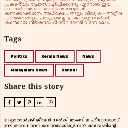
രേഖപ്പെടുത്താം. സ്വതന്ത്രമായ ചിന്തയും അഭിപ്രായ
പ്രകടനവും പ്രോത്സാഹിപ്പിക്കുന്നു. എന്നാൽ ഇവ
കെവാർത്തയുടെ അഭിപ്രായങ്ങളായി
കണക്കാക്കരുത്. അധിക്ഷേപങ്ങളും വിദ്വേഷ - അശ്ലീല
പരാമർശങ്ങളും പാടുള്ളതല്ല. ലംഘിക്കുന്നവർക്ക്
ശക്തമായ നിയമനടപടി നേരിടേണ്ടി വന്നേക്കാം.
Tags
Politics
Kerala News
News
Malayalam News
Kannur
Share this story
മറ്റൊരാൾക്ക് ജീവൻ നൽകി മടങ്ങിയ ഹീറോയോട്
ഈ അവഗണന വേണമായിരുന്നോ? രാജേഷിൻ്റെ