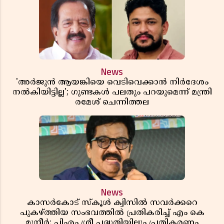
News
'അർജുൻ ആയങ്കിയെ വെടിവെക്കാൻ നിർദേശം
നൽകിയിട്ടില്ല'; ഗുണ്ടകൾ പലതും പറയുമെന്ന് മന്ത്രി
രമേശ് ചെന്നിത്തല
News
കാസർകോട് സ്കൂൾ ക്വിസിൽ സവർക്കറെ
പുകഴ്ത്തിയ സംഭവത്തിൽ പ്രതികരിച്ച് എം കെ
മുനീർ; പിഎം ശ്രീ പദ്ധതിയിലും പ്രതികരണം