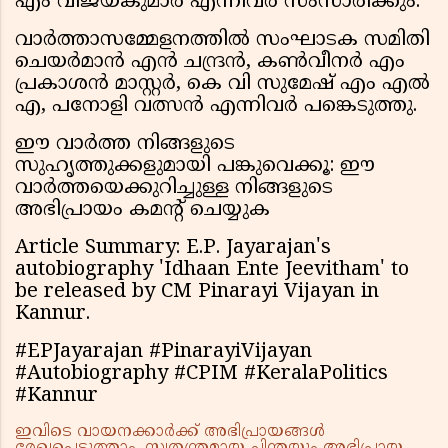
എം വിജയകുമാർ എന്നിവർ സംസാരിക്കും.
വാർത്താസമ്മേളനത്തിൽ സംഘാടക സമിതി
ചെയർമാൻ എൻ ചന്ദ്രൻ, കൺവീനർ എം
പ്രകാശൻ മാസ്റ്റർ, കെ വി സുമേഷ് എം എൽ
എ, പനോളി വത്സൻ എന്നിവർ പങ്കെടുത്തു.
ഈ വാർത്ത നിങ്ങളുടെ
സുഹൃത്തുക്കളുമായി പങ്കുവെക്കൂ: ഈ
വാർത്തയെക്കുറിച്ചുള്ള നിങ്ങളുടെ
അഭിപ്രായം കമൻ്റ് ചെയ്യുക
Article Summary: E.P. Jayarajan's
autobiography 'Idhaan Ente Jeevitham' to
be released by CM Pinarayi Vijayan in
Kannur.
#EPJayarajan #PinarayiVijayan
#Autobiography #CPIM #KeralaPolitics
#Kannur
ഇവിടെ വായനക്കാർക്ക് അഭിപ്രായങ്ങൾ