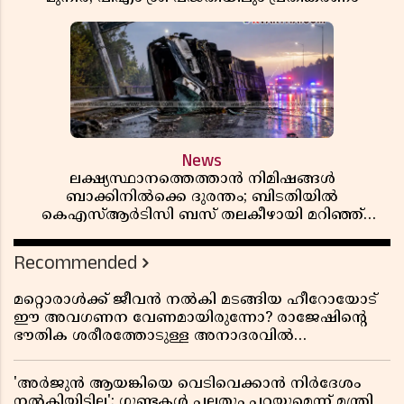
News
ലക്ഷ്യസ്ഥാനത്തെത്താൻ നിമിഷങ്ങൾ
ബാക്കിനിൽക്കെ ദുരന്തം; ബിടതിയിൽ
കെഎസ്ആർടിസി ബസ് തലകീഴായി മറിഞ്ഞ്
ഡ്രൈവറും കണ്ടക്ടറും മരിച്ചു
Recommended
മറ്റൊരാൾക്ക് ജീവൻ നൽകി മടങ്ങിയ ഹീറോയോട്
ഈ അവഗണന വേണമായിരുന്നോ? രാജേഷിൻ്റെ
ഭൗതിക ശരീരത്തോടുള്ള അനാദരവിൽ
ആളിപ്പടരുന്ന ജനരോഷവും പാഠവും
'അർജുൻ ആയങ്കിയെ വെടിവെക്കാൻ നിർദേശം
നൽകിയിട്ടില്ല'; ഗുണ്ടകൾ പലതും പറയുമെന്ന് മന്ത്രി