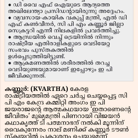
● ഡി വൈ എഫ് ഐയുടെ ആദ്യത്തെ
അഖിലേന്ത്യാ പ്രസിഡന്റായിരുന്നു അദ്ദേഹം.
● വ്യവസായ-കായിക വകുപ്പ് മന്ത്രി, എൽ ഡി
എഫ് കൺവീനർ, സി പി എം കണ്ണൂർ ജില്ലാ
സെക്രട്ടറി എന്നീ നിലകളിൽ പ്രവർത്തിച്ചു.
● ആന്ധ്രയിൽ വെച്ച് ട്രെയിനിൽ നിന്നും
രാഷ്ട്രീയ എതിരാളികളുടെ വെടിയേറ്റ
സംഭവം പുസ്തകത്തിൽ
ഉൾപ്പെടുത്തിയിട്ടുണ്ട്.
● ആക്രമണത്തിൽ ശരീരത്തിൽ തറച്ച
വെടിയുണ്ടയുമായാണ് ഇപ്പോഴും ഇ പി
ജീവിക്കുന്നത്.
കണ്ണൂർ: (KVARTHA)
കേരള
രാഷ്ട്രീയത്തിൽ ഏറെ ചർച്ച ചെയ്യപ്പെട്ട സി
പി എം കേന്ദ്ര കമ്മിറ്റി അംഗം ഇ പി
ജയരാജന്റെ ആത്മകഥയായ ‘ഇതാണെന്റെ
ജീവിതം’ മുഖ്യമന്ത്രി പിണറായി വിജയൻ
കഥാകൃത്ത് ടി പത്മനാഭന് നൽകി മൂന്നിന്
വൈകുന്നേരം നാല് മണിക്ക് കണ്ണൂർ ടൗൺ
സ്‌ക്വയറിൽ പ്രകാശനം ചെയ്യുമെന്ന്