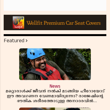
Featured
News
മറ്റൊരാൾക്ക് ജീവൻ നൽകി മടങ്ങിയ ഹീറോയോട്
ഈ അവഗണന വേണമായിരുന്നോ? രാജേഷിൻ്റെ
ഭൗതിക ശരീരത്തോടുള്ള അനാദരവിൽ
ആളിപ്പടരുന്ന ജനരോഷവും പാഠവും