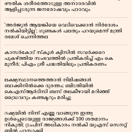
ഭൗതിക ശരീരത്തോടുള്ള അനാദരവിൽ
ആളിപ്പടരുന്ന ജനരോഷവും പാഠവും
'അർജുൻ ആയങ്കിയെ വെടിവെക്കാൻ നിർദേശം
നൽകിയിട്ടില്ല'; ഗുണ്ടകൾ പലതും പറയുമെന്ന് മന്ത്രി
രമേശ് ചെന്നിത്തല
കാസർകോട് സ്കൂൾ ക്വിസിൽ സവർക്കറെ
പുകഴ്ത്തിയ സംഭവത്തിൽ പ്രതികരിച്ച് എം കെ
മുനീർ; പിഎം ശ്രീ പദ്ധതിയിലും പ്രതികരണം
ലക്ഷ്യസ്ഥാനത്തെത്താൻ നിമിഷങ്ങൾ
ബാക്കിനിൽക്കെ ദുരന്തം; ബിടതിയിൽ
കെഎസ്ആർടിസി ബസ് തലകീഴായി മറിഞ്ഞ്
ഡ്രൈവറും കണ്ടക്ടറും മരിച്ചു
റഷ്യയിൽ നിന്ന് എണ്ണ വാങ്ങുന്ന ഇന്ത്യ
ഉൾപ്പെടെയുള്ള രാജ്യങ്ങൾക്ക് 100 ശതമാനം
നികുതി; ട്രംപിന് അധികാരം നൽകി യുഎസ് സെനറ്റ്
ബിൽ പാസാക്കി