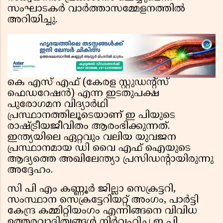
സംഘാടകർ വാർത്താസമ്മേളനത്തിൽ
അറിയിച്ചു.
കെ എസ് എഫ് (കേരള സ്റ്റുഡന്റ്സ്
ഫെഡറേഷൻ) എന്ന ഇടതുപക്ഷ
പുരോഗമന വിദ്യാർഥി
പ്രസ്ഥാനത്തിലൂടെയാണ് ഇ പിയുടെ
രാഷ്ട്രീയജീവിതം ആരംഭിക്കുന്നത്.
ഇന്ത്യയിലെ ഏറ്റവും വലിയ യുവജന
പ്രസ്ഥാനമായ ഡി വൈ എഫ് ഐയുടെ
ആദ്യത്തെ അഖിലേന്ത്യാ പ്രസിഡന്റായിരുന്നു
അദ്ദേഹം.
സി പി എം കണ്ണൂർ ജില്ലാ സെക്രട്ടറി,
സംസ്ഥാന സെക്രട്ടേറിയറ്റ് അംഗം, പാർട്ടി
കേന്ദ്ര കമ്മിറ്റിയംഗം എന്നിങ്ങനെ വിവിധ
ഉത്തരവാദിത്വങ്ങൾ നിർവഹിച്ച ഇ പി