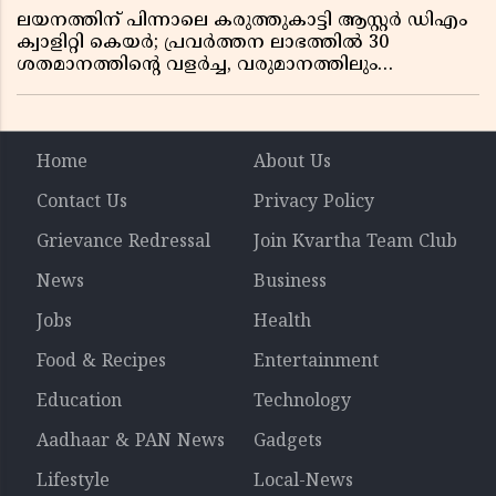
ലയനത്തിന് പിന്നാലെ കരുത്തുകാട്ടി ആസ്റ്റർ ഡിഎം
ക്വാളിറ്റി കെയർ; പ്രവർത്തന ലാഭത്തിൽ 30
ശതമാനത്തിൻ്റെ വളർച്ച, വരുമാനത്തിലും
ലാഭത്തിലും വൻ കുതിപ്പ് രേഖപ്പെടുത്തി ആദ്യ പാദ
റിപ്പോർട്ട് പുറത്ത്
Home
About Us
Contact Us
Privacy Policy
Grievance Redressal
Join Kvartha Team Club
News
Business
Jobs
Health
Food & Recipes
Entertainment
Education
Technology
Aadhaar & PAN News
Gadgets
Lifestyle
Local-News