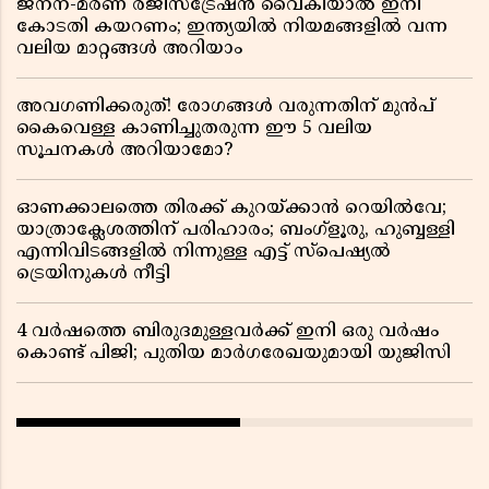
ജനന-മരണ രജിസ്ട്രേഷൻ വൈകിയാൽ ഇനി
കോടതി കയറണം; ഇന്ത്യയിൽ നിയമങ്ങളിൽ വന്ന
വലിയ മാറ്റങ്ങൾ അറിയാം
അവഗണിക്കരുത്! രോഗങ്ങൾ വരുന്നതിന് മുൻപ്
കൈവെള്ള കാണിച്ചുതരുന്ന ഈ 5 വലിയ
സൂചനകൾ അറിയാമോ?
ഓണക്കാലത്തെ തിരക്ക് കുറയ്ക്കാൻ റെയിൽവേ;
യാത്രാക്ലേശത്തിന് പരിഹാരം; ബംഗ്ളൂരു, ഹുബ്ബള്ളി
എന്നിവിടങ്ങളിൽ നിന്നുള്ള എട്ട് സ്പെഷ്യൽ
ട്രെയിനുകൾ നീട്ടി
4 വർഷത്തെ ബിരുദമുള്ളവർക്ക് ഇനി ഒരു വർഷം
കൊണ്ട് പിജി; പുതിയ മാർഗരേഖയുമായി യുജിസി