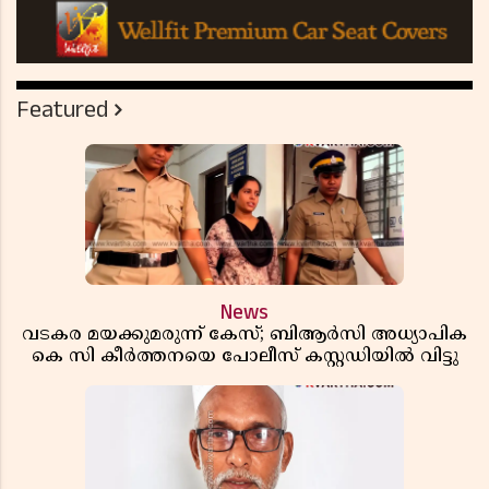
Featured
News
വടകര മയക്കുമരുന്ന് കേസ്; ബിആർസി അധ്യാപിക
കെ സി കീർത്തനയെ പോലീസ് കസ്റ്റഡിയിൽ വിട്ടു