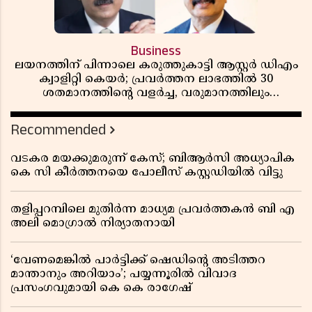
Business
ലയനത്തിന് പിന്നാലെ കരുത്തുകാട്ടി ആസ്റ്റർ ഡിഎം
ക്വാളിറ്റി കെയർ; പ്രവർത്തന ലാഭത്തിൽ 30
ശതമാനത്തിൻ്റെ വളർച്ച, വരുമാനത്തിലും
ലാഭത്തിലും വൻ കുതിപ്പ് രേഖപ്പെടുത്തി ആദ്യ പാദ
റിപ്പോർട്ട് പുറത്ത്
Recommended
വടകര മയക്കുമരുന്ന് കേസ്; ബിആർസി അധ്യാപിക
കെ സി കീർത്തനയെ പോലീസ് കസ്റ്റഡിയിൽ വിട്ടു
തളിപ്പറമ്പിലെ മുതിർന്ന മാധ്യമ പ്രവർത്തകൻ ബി എ
അലി മൊഗ്രാൽ നിര്യാതനായി
‘വേണമെങ്കിൽ പാർട്ടിക്ക് ഷെഡിൻ്റെ അടിത്തറ
മാന്താനും അറിയാം’; പയ്യന്നൂരിൽ വിവാദ
പ്രസംഗവുമായി കെ കെ രാഗേഷ്