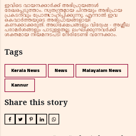
ഇവിടെ വായനക്കാർക്ക് അഭിപ്രായങ്ങൾ
രേഖപ്പെടുത്താം. സ്വതന്ത്രമായ ചിന്തയും അഭിപ്രായ
പ്രകടനവും പ്രോത്സാഹിപ്പിക്കുന്നു. എന്നാൽ ഇവ
കെവാർത്തയുടെ അഭിപ്രായങ്ങളായി
കണക്കാക്കരുത്. അധിക്ഷേപങ്ങളും വിദ്വേഷ - അശ്ലീല
പരാമർശങ്ങളും പാടുള്ളതല്ല. ലംഘിക്കുന്നവർക്ക്
ശക്തമായ നിയമനടപടി നേരിടേണ്ടി വന്നേക്കാം.
Tags
Kerala News
News
Malayalam News
Kannur
Share this story