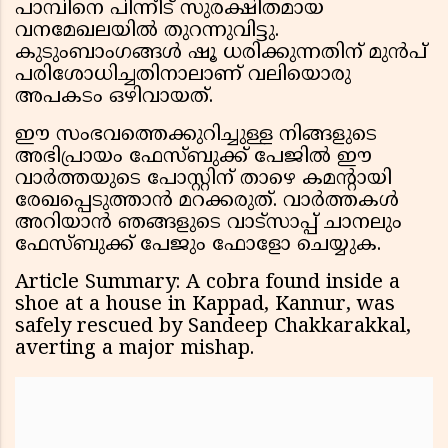
പാമ്പിനെ പിന്നീട് സുരക്ഷിതമായ
വനമേഖലയിൽ തുറന്നുവിട്ടു.
കുടുംബാംഗങ്ങൾ ഷൂ ധരിക്കുന്നതിന് മുൻപ്
പരിശോധിച്ചതിനാലാണ് വലിയൊരു
അപകടം ഒഴിവായത്.
ഈ സംഭവത്തെക്കുറിച്ചുള്ള നിങ്ങളുടെ
അഭിപ്രായം ഫേസ്ബുക്ക് പേജിൽ ഈ
വാർത്തയുടെ പോസ്റ്റിന് താഴെ കമന്റായി
രേഖപ്പെടുത്താൻ മറക്കരുത്. വാർത്തകൾ
അറിയാൻ ഞങ്ങളുടെ വാട്സാപ്പ് ചാനലും
ഫേസ്ബുക്ക് പേജും ഫോളോ ചെയ്യുക.
Article Summary: A cobra found inside a
shoe at a house in Kappad, Kannur, was
safely rescued by Sandeep Chakkarakkal,
averting a major mishap.