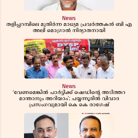
News
തളിപ്പറമ്പിലെ മുതിർന്ന മാധ്യമ പ്രവർത്തകൻ ബി എ
അലി മൊഗ്രാൽ നിര്യാതനായി
News
‘വേണമെങ്കിൽ പാർട്ടിക്ക് ഷെഡിൻ്റെ അടിത്തറ
മാന്താനും അറിയാം’; പയ്യന്നൂരിൽ വിവാദ
പ്രസംഗവുമായി കെ കെ രാഗേഷ്