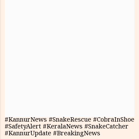
#KannurNews #SnakeRescue #CobraInShoe
#SafetyAlert #KeralaNews #SnakeCatcher
#KannurUpdate #BreakingNews