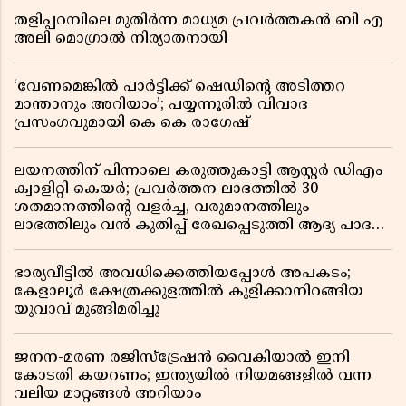
തളിപ്പറമ്പിലെ മുതിർന്ന മാധ്യമ പ്രവർത്തകൻ ബി എ
അലി മൊഗ്രാൽ നിര്യാതനായി
‘വേണമെങ്കിൽ പാർട്ടിക്ക് ഷെഡിൻ്റെ അടിത്തറ
മാന്താനും അറിയാം’; പയ്യന്നൂരിൽ വിവാദ
പ്രസംഗവുമായി കെ കെ രാഗേഷ്
ലയനത്തിന് പിന്നാലെ കരുത്തുകാട്ടി ആസ്റ്റർ ഡിഎം
ക്വാളിറ്റി കെയർ; പ്രവർത്തന ലാഭത്തിൽ 30
ശതമാനത്തിൻ്റെ വളർച്ച, വരുമാനത്തിലും
ലാഭത്തിലും വൻ കുതിപ്പ് രേഖപ്പെടുത്തി ആദ്യ പാദ
റിപ്പോർട്ട് പുറത്ത്
ഭാര്യവീട്ടിൽ അവധിക്കെത്തിയപ്പോൾ അപകടം;
കേളാലൂർ ക്ഷേത്രക്കുളത്തിൽ കുളിക്കാനിറങ്ങിയ
യുവാവ് മുങ്ങിമരിച്ചു
ജനന-മരണ രജിസ്ട്രേഷൻ വൈകിയാൽ ഇനി
കോടതി കയറണം; ഇന്ത്യയിൽ നിയമങ്ങളിൽ വന്ന
വലിയ മാറ്റങ്ങൾ അറിയാം