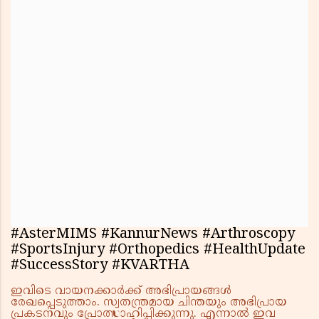
#AsterMIMS #KannurNews #Arthroscopy
#SportsInjury #Orthopedics #HealthUpdate
#SuccessStory #KVARTHA
ഇവിടെ വായനക്കാർക്ക് അഭിപ്രായങ്ങൾ
രേഖപ്പെടുത്താം. സ്വതന്ത്രമായ ചിന്തയും അഭിപ്രായ
പ്രകടനവും പ്രോത്സാഹിപ്പിക്കുന്നു. എന്നാൽ ഇവ