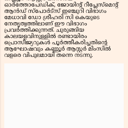
ഓർത്തോപേഡിക്, ജോയിന്റ് റീപ്ലേസ്മെന്റ്
ആൻഡ് സ്പോർട്സ് ഇഞ്ചുറി വിഭാഗം
മേധാവി ഡോ ശ്രീഹരി സി കെയുടെ
നേതൃത്വത്തിലാണ് ഈ വിഭാഗം
പ്രവർത്തിക്കുന്നത്. ചുരുങ്ങിയ
കാലയളവിനുള്ളിൽ രണ്ടായിരം
പ്രൊസീജ്യറുകൾ പൂർത്തീകരിച്ചതിന്റെ
ആഘോഷവും കണ്ണൂർ ആസ്റ്റർ മിംസിൽ
വളരെ വിപുലമായി തന്നെ നടന്നു.