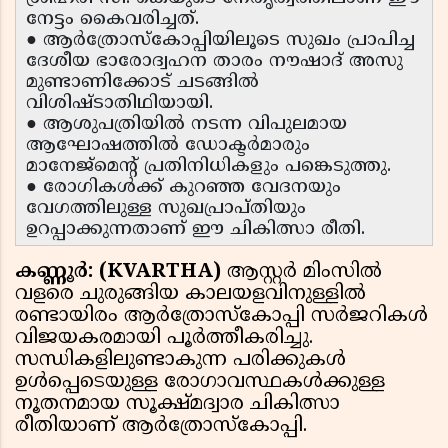
നേട്ടം കൈവരിച്ചത്.
● ആർത്രോസ്കോപ്പിയിലൂടെ സുഖം പ്രാപിച്ച
ദേശീയ ഭാരോദ്വഹന താരം നൗഷാദ് അസു
മുണ്ടാണിക്കോട് ചടങ്ങിൽ
വിശിഷ്ടാതിഥിയായി.
● ആശുപത്രിയിൽ നടന്ന വിപുലമായ
ആഘോഷത്തിൽ ഡോക്ടർമാരും
മാനേജ്‌മെന്റ് പ്രതിനിധികളും പങ്കെടുത്തു.
● രോഗികൾക്ക് കുറഞ്ഞ വേദനയും
വേഗത്തിലുള്ള സുഖപ്രാപ്തിയും
ഉറപ്പാക്കുന്നതാണ് ഈ ചികിത്സാ രീതി.
കണ്ണൂർ: (KVARTHA)
ആസ്റ്റർ മിംസിൽ
വളരെ ചുരുങ്ങിയ കാലയളവിനുള്ളിൽ
രണ്ടായിരം ആർത്രോസ്കോപ്പി സർജറികൾ
വിജയകരമായി പൂർത്തീകരിച്ചു.
സന്ധികളിലുണ്ടാകുന്ന പരിക്കുകൾ
ഉൾപ്പെടെയുള്ള രോഗാവസ്ഥകൾക്കുള്ള
നൂതനമായ സൂക്ഷ്മദ്വാര ചികിത്സാ
രീതിയാണ് ആർത്രോസ്കോപ്പി.