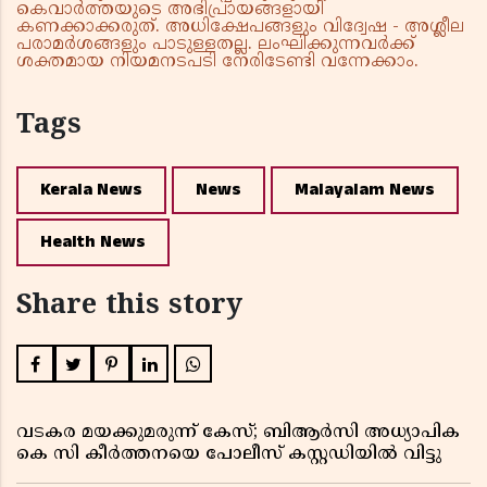
കെവാർത്തയുടെ അഭിപ്രായങ്ങളായി
കണക്കാക്കരുത്. അധിക്ഷേപങ്ങളും വിദ്വേഷ - അശ്ലീല
പരാമർശങ്ങളും പാടുള്ളതല്ല. ലംഘിക്കുന്നവർക്ക്
ശക്തമായ നിയമനടപടി നേരിടേണ്ടി വന്നേക്കാം.
Tags
Kerala News
News
Malayalam News
Health News
Share this story
വടകര മയക്കുമരുന്ന് കേസ്; ബിആർസി അധ്യാപിക
കെ സി കീർത്തനയെ പോലീസ് കസ്റ്റഡിയിൽ വിട്ടു