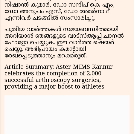
നിഷാന്ത് കുമാർ, ഡോ സന്ദീപ് കെ എം,
ഡോ അനുപം എസ്, ഡോ അമർനാഥ്
എന്നിവർ ചടങ്ങിൽ സംസാരിച്ചു.
പുതിയ വാർത്തകൾ സമയബന്ധിതമായി
അറിയാൻ ഞങ്ങളുടെ വാട്സ്ആപ്പ് ചാനൽ
ഫോളോ ചെയ്യുക. ഈ വാർത്ത ഷെയർ
ചെയ്യൂ. അഭിപ്രായം കമന്റായി
രേഖപ്പെടുത്താനും മറക്കരുത്.
Article Summary: Aster MIMS Kannur
celebrates the completion of 2,000
successful arthroscopy surgeries,
providing a major boost to athletes.