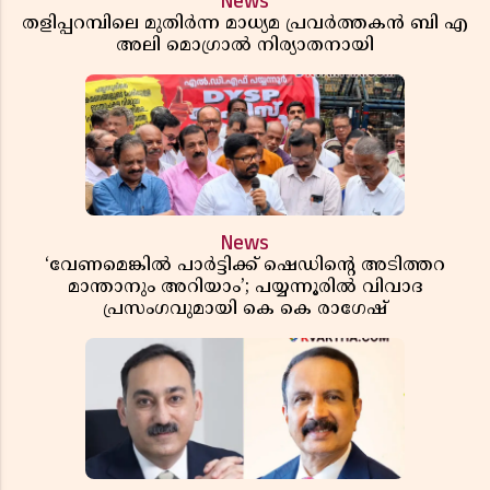
News
തളിപ്പറമ്പിലെ മുതിർന്ന മാധ്യമ പ്രവർത്തകൻ ബി എ
അലി മൊഗ്രാൽ നിര്യാതനായി
News
‘വേണമെങ്കിൽ പാർട്ടിക്ക് ഷെഡിൻ്റെ അടിത്തറ
മാന്താനും അറിയാം’; പയ്യന്നൂരിൽ വിവാദ
പ്രസംഗവുമായി കെ കെ രാഗേഷ്