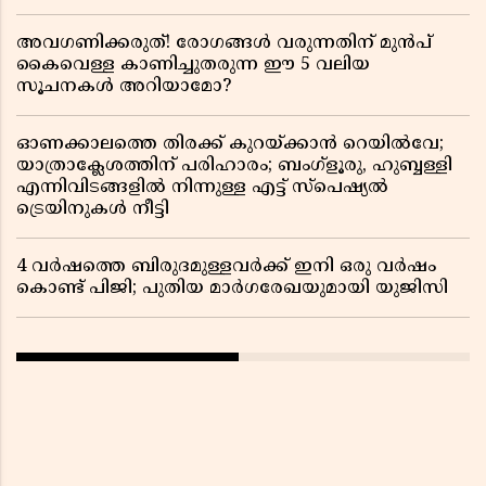
അവഗണിക്കരുത്! രോഗങ്ങൾ വരുന്നതിന് മുൻപ്
കൈവെള്ള കാണിച്ചുതരുന്ന ഈ 5 വലിയ
സൂചനകൾ അറിയാമോ?
ഓണക്കാലത്തെ തിരക്ക് കുറയ്ക്കാൻ റെയിൽവേ;
യാത്രാക്ലേശത്തിന് പരിഹാരം; ബംഗ്ളൂരു, ഹുബ്ബള്ളി
എന്നിവിടങ്ങളിൽ നിന്നുള്ള എട്ട് സ്പെഷ്യൽ
ട്രെയിനുകൾ നീട്ടി
4 വർഷത്തെ ബിരുദമുള്ളവർക്ക് ഇനി ഒരു വർഷം
കൊണ്ട് പിജി; പുതിയ മാർഗരേഖയുമായി യുജിസി