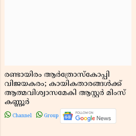
രണ്ടായിരം ആർത്രോസ്കോപ്പി
വിജയകരം; കായികതാരങ്ങൾക്ക്
ആത്മവിശ്വാസമേകി ആസ്റ്റർ മിംസ്
കണ്ണൂർ
Channel
Group