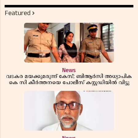
Featured
News
വടകര മയക്കുമരുന്ന് കേസ്; ബിആർസി അധ്യാപിക
കെ സി കീർത്തനയെ പോലീസ് കസ്റ്റഡിയിൽ വിട്ടു