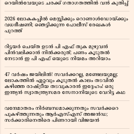
റെയിൽവേയുടെ ചരക്ക് ഗതാഗതത്തിൽ വൻ കുതിപ്പ്
2026 ലോകകപ്പിൽ മെസ്സിക്കും റൊണാൾഡോയ്ക്കും
വധഭീഷണി; ഞെട്ടിക്കുന്ന പോലീസ് രേഖകൾ
പുറത്ത്
റിട്ടയർ ചെയ്ത ഉടൻ പി എഫ് തുക മുഴുവൻ
പിൻവലിക്കാൻ നിൽക്കരുത്; പണം കൂടുതൽ
നേടാൻ ഇ പി എഫ് ഒയുടെ നിയമം അറിയാം
47 വർഷം ജയിലിൽ! സവർക്കറല്ല, മണ്ടേലയുമല്ല;
ലോകത്തിൽ ഏറ്റവും കൂടുതൽ കാലം തടവിൽ
കഴിഞ്ഞ രാഷ്ട്രീയ തടവുകാരൻ ഇദ്ദേഹം! ഒരു
ഇന്ത്യൻ സ്വാതന്ത്ര്യസമര സേനാനിയുടെ വേറിട്ട കഥ
വന്ദേമാതരം നിർബന്ധമാക്കുന്നതും സവർക്കറെ
പുകഴ്ത്തുന്നതും ആർഎസ്എസ് അജൻഡ;
സർക്കാരിനെതിരെ പിണറായി വിജയൻ