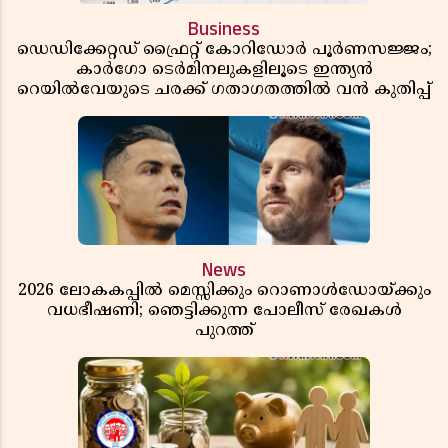
Business
ഡെഡിക്കേറ്റഡ് ഫ്രൈറ്റ് കോറിഡോർ പൂർണസജ്ജം;
കാർഗോ ടെർമിനലുകളിലൂടെ ഇന്ത്യൻ
റെയിൽവേയുടെ ചരക്ക് ഗതാഗതത്തിൽ വൻ കുതിപ്പ്
News
2026 ലോകകപ്പിൽ മെസ്സിക്കും റൊണാൾഡോയ്ക്കും
വധഭീഷണി; ഞെട്ടിക്കുന്ന പോലീസ് രേഖകൾ
പുറത്ത്