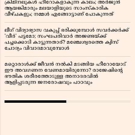
ക്രിമിനലുകൾ ഹീറോകളാകുന്ന കാലം; അർജുൻ
ആയങ്കിമാരും മലയാളിയുടെ സാംസ്കാരിക
വീഴ്ചകളും; നമ്മൾ എങ്ങോട്ടാണ് പോകുന്നത്
ലീഗ് വിദ്യാഭ്യാസ വകുപ്പ് ഭരിക്കുമ്പോൾ സവർക്കർക്ക്
'വീർ' പട്ടമോ; സംഘപരിവാർ അജണ്ടയ്ക്ക്
പച്ചക്കൊടി കാട്ടുന്നതാര്? മഞ്ചേശ്വരത്തെ ക്വിസ്
ചോദ്യം വിവാദമാവുമ്പോൾ
മറ്റൊരാൾക്ക് ജീവൻ നൽകി മടങ്ങിയ ഹീറോയോട്
ഈ അവഗണന വേണമായിരുന്നോ? രാജേഷിൻ്റെ
ഭൗതിക ശരീരത്തോടുള്ള അനാദരവിൽ
ആളിപ്പടരുന്ന ജനരോഷവും പാഠവും