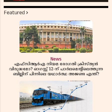
Featured
News
എഫ്സിആർഎ നിയമ ഭേദഗതി ക്രിസ്ത്യൻ
വിരുദ്ധമോ? ഓഗസ്റ്റ് 12-ന് പാർലമെന്റിലെത്തുന്ന
ബില്ലിന് പിന്നിലെ യഥാർത്ഥ അജണ്ട എന്ത്?