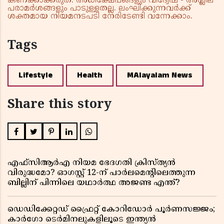
കണക്കാക്കരുത്. അധിക്ഷേപങ്ങളും വിദ്വേഷ - അശ്ലീല
പരാമർശങ്ങളും പാടുള്ളതല്ല. ലംഘിക്കുന്നവർക്ക്
ശക്തമായ നിയമനടപടി നേരിടേണ്ടി വന്നേക്കാം.
Tags
Lifestyle
Health
MAlayalam News
Share this story
എഫ്സിആർഎ നിയമ ഭേദഗതി ക്രിസ്ത്യൻ
വിരുദ്ധമോ? ഓഗസ്റ്റ് 12-ന് പാർലമെന്റിലെത്തുന്ന
ബില്ലിന് പിന്നിലെ യഥാർത്ഥ അജണ്ട എന്ത്?
ഡെഡിക്കേറ്റഡ് ഫ്രൈറ്റ് കോറിഡോർ പൂർണസജ്ജം;
കാർഗോ ടെർമിനലുകളിലൂടെ ഇന്ത്യൻ