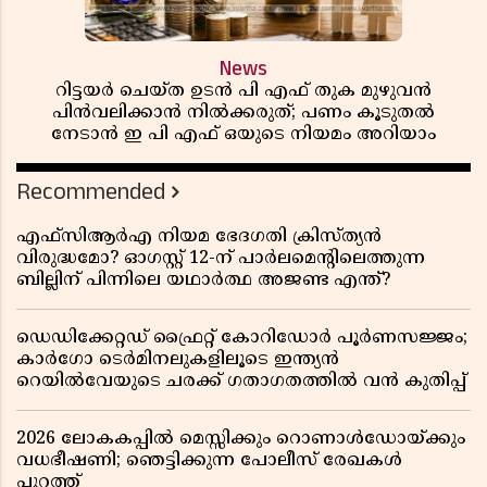
News
റിട്ടയർ ചെയ്ത ഉടൻ പി എഫ് തുക മുഴുവൻ
പിൻവലിക്കാൻ നിൽക്കരുത്; പണം കൂടുതൽ
നേടാൻ ഇ പി എഫ് ഒയുടെ നിയമം അറിയാം
Recommended
എഫ്സിആർഎ നിയമ ഭേദഗതി ക്രിസ്ത്യൻ
വിരുദ്ധമോ? ഓഗസ്റ്റ് 12-ന് പാർലമെന്റിലെത്തുന്ന
ബില്ലിന് പിന്നിലെ യഥാർത്ഥ അജണ്ട എന്ത്?
ഡെഡിക്കേറ്റഡ് ഫ്രൈറ്റ് കോറിഡോർ പൂർണസജ്ജം;
കാർഗോ ടെർമിനലുകളിലൂടെ ഇന്ത്യൻ
റെയിൽവേയുടെ ചരക്ക് ഗതാഗതത്തിൽ വൻ കുതിപ്പ്
2026 ലോകകപ്പിൽ മെസ്സിക്കും റൊണാൾഡോയ്ക്കും
വധഭീഷണി; ഞെട്ടിക്കുന്ന പോലീസ് രേഖകൾ
പുറത്ത്