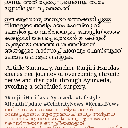
ഇന്നും അത് തുടരുന്നുണ്ടെന്നും താരം
വ്ലോഗിലൂടെ വ്യക്തമാക്കി.
ഈ ആരോഗ്യ അനുഭവത്തെക്കുറിച്ചുള്ള
നിങ്ങളുടെ അഭിപ്രായം ഫേസ്ബുക്ക്
പേജിൽ ഈ വാർത്തയുടെ പോസ്റ്റിന് താഴെ
കമന്റായി രേഖപ്പെടുത്താൻ മറക്കരുത്.
കൃത്യമായ വാർത്തകൾ അറിയാൻ
ഞങ്ങളുടെ വാട്സാപ്പ് ചാനലും ഫേസ്ബുക്ക്
പേജും ഫോളോ ചെയ്യുക.
Article Summary: Anchor Ranjini Haridas
shares her journey of overcoming chronic
nerve and disc pain through Ayurveda,
avoiding a scheduled surgery.
#RanjiniHaridas #Ayurveda #Lifestyle
#HealthUpdate #CelebrityNews #KeralaNews
ഇവിടെ വായനക്കാർക്ക് അഭിപ്രായങ്ങൾ
രേഖപ്പെടുത്താം. സ്വതന്ത്രമായ ചിന്തയും അഭിപ്രായ
പ്രകടനവും പ്രോത്സാഹിപ്പിക്കുന്നു. എന്നാൽ ഇവ
കെവാർത്തയുടെ അഭിപ്രായങ്ങളായി