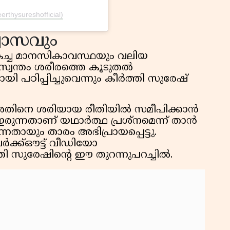
rthysureshofficial)
വാസവും
കച്ച മാനസികാവസ്ഥയും വലിയ
്വന്തം ശരീരത്തെ കൂടുതൽ
ി പഠിപ്പിച്ചുവെന്നും കീർത്തി സുരേഷ്
നും അതിനെ ശരിയായ രീതിയിൽ സമീപിക്കാൻ
രുന്നതാണ് യഥാർത്ഥ പ്രശ്നമെന്ന് താൻ
്നതായും താരം അഭിപ്രായപ്പെട്ടു.
വർക്ക്ഔട്ട് വീഡിയോ
്തി സുരേഷിൻ്റെ ഈ തുറന്നുപറച്ചിൽ.