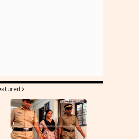
eatured