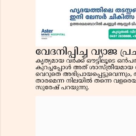
വേദനിപ്പിച്ച വ്യാജ 
കൃത്യമായ വർക്ക് ഔട്ടിലൂടെ ഒൻപ
കുറച്ചപ്പോൾ അത് ശാസ്ത്രീയമാ
വെറുതെ അഭിപ്രായപ്പെട്ടുവെന്നും
താരമെന്ന നിലയിൽ തന്നെ വളരെയധി
സുരേഷ് പറയുന്നു.