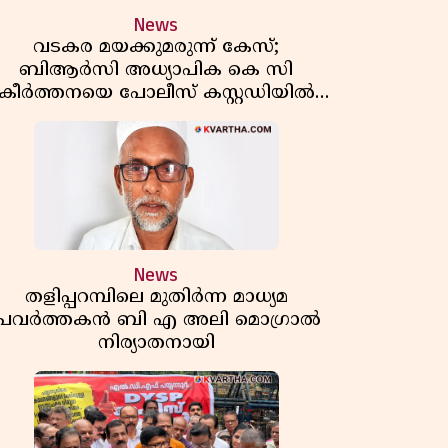
News
വടകര മയക്കുമരുന്ന് കേസ്;
ബിആർസി അധ്യാപിക കെ സി
കീർത്തനയെ പോലീസ് കസ്റ്റഡിയിൽ
വിട്ടു
News
തളിപ്പറമ്പിലെ മുതിർന്ന മാധ്യമ
പ്രവർത്തകൻ ബി എ അലി മൊഗ്രാൽ
നിര്യാതനായി