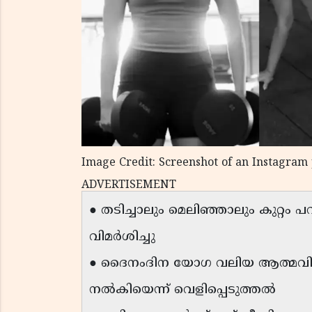
Image Credit: Screenshot of an Instagram
ADVERTISEMENT
● തടിച്ചാലും മെലിഞ്ഞാലും കുറ്റ
വിമർശിച്ചു
● ദൈനംദിന യോഗ വലിയ ആത്മവിശ
നൽകിയെന്ന് വെളിപ്പെടുത്തൽ