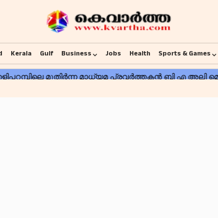
d
Kerala
Gulf
Business
Jobs
Health
Sports & Games