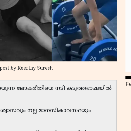
 post by Keerthy Suresh
F
ം പറയുന്ന ലോകരീതിയെ നടി കടുത്തഭാഷയിൽ
്വാസവും നല്ല മാനസികാവസ്ഥയും