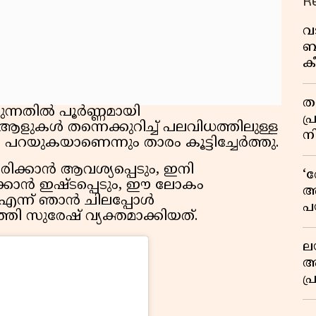
R
വ
ബ
ക
വി
തള
ുന്നതിൽ പൂർണ്ണമായി
പ
ും ആളുകൾ തന്നെക്കുറിച്ച് പലവിധത്തിലുള്ള
ന
 പറയുകയാണെന്നും താരം കൂട്ടിച്ചേർത്തു.
രിക്കാൻ ആവശ്യപ്പെടും, ഇനി
‘
്കാൻ ഇഷ്ടപ്പെടും, ഈ ലോകം
അ
് എന്ന് ഞാൻ ചിലപ്പോൾ
പ
്തി സുരേഷ് വ്യക്തമാക്കിയത്.
ക
ല
ആ
പ
ശ
വ