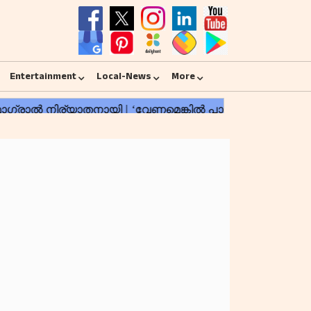
Entertainment
Local-News
More