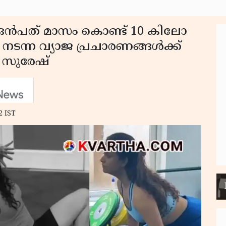
െ ഒൻപത് മാസം കൊണ്ട് 10 കിലോ
നടന്ന വ്യാജ പ്രചാരണങ്ങൾക്ക്
ി സുരേഷ്
2 IST