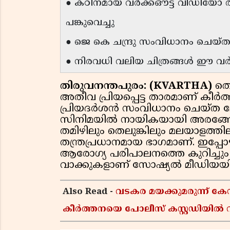
● കഠിനമായ വർക്ക്ഔട്ട് വീഡിയോ ത
പങ്കുവെച്ചു
● ജെ കെ ചന്ദ്രു സംവിധാനം ചെയ
● നിരവധി വലിയ ചിത്രങ്ങൾ ഈ വർഷം
തിരുവനന്തപുരം: (KVARTHA)
തെന
അതീവ പ്രിയപ്പെട്ട താരമാണ് കീ
പ്രിയദർശൻ സംവിധാനം ചെയ്ത മ
സിനിമയിൽ നായികയായി അരങ്ങേറ്റം
തമിഴിലും തെലുങ്കിലും മലയാളത്തില
തന്ത്രപ്രധാനമായ ഭാഗമാണ്. ഇപ്പോഴ
ആരോഗ്യ പരിപാലനത്തെ കുറിച്ചും 
വാക്കുകളാണ് സോഷ്യൽ മീഡിയയിൽ
Also Read -
വടകര മയക്കുമരുന്ന് 
കീർത്തനയെ പോലീസ് കസ്റ്റഡിയിൽ വി