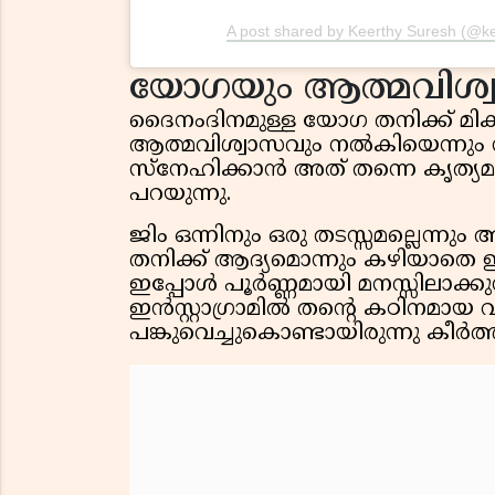
A post shared by Keerthy Suresh (@kee
യോഗയും ആത്മവിശ്
ദൈനംദിനമുള്ള യോഗ തനിക്ക് മി
ആത്മവിശ്വാസവും നൽകിയെന്നും സ
സ്നേഹിക്കാൻ അത് തന്നെ കൃത്യമായ
പറയുന്നു.
ജിം ഒന്നിനും ഒരു തടസ്സമല്ലെന്
തനിക്ക് ആദ്യമൊന്നും കഴിയാതെ ഇ
ഇപ്പോൾ പൂർണ്ണമായി മനസ്സിലാക്കുന
ഇൻസ്റ്റാഗ്രാമിൽ തൻ്റെ കഠിനമായ 
പങ്കുവെച്ചുകൊണ്ടായിരുന്നു കീർത