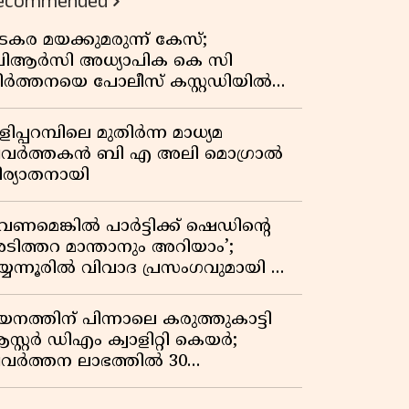
ecommended
കുതിപ്പ് രേഖപ്പെടുത്തി ആദ്യ പാദ
റിപ്പോർട്ട് പുറത്ത്
ടകര മയക്കുമരുന്ന് കേസ്;
ിആർസി അധ്യാപിക കെ സി
ീർത്തനയെ പോലീസ് കസ്റ്റഡിയിൽ
ട്ടു
ിപ്പറമ്പിലെ മുതിർന്ന മാധ്യമ
്രവർത്തകൻ ബി എ അലി മൊഗ്രാൽ
ിര്യാതനായി
വേണമെങ്കിൽ പാർട്ടിക്ക് ഷെഡിൻ്റെ
ടിത്തറ മാന്താനും അറിയാം’;
യ്യന്നൂരിൽ വിവാദ പ്രസംഗവുമായി കെ
െ രാഗേഷ്
യനത്തിന് പിന്നാലെ കരുത്തുകാട്ടി
സ്റ്റർ ഡിഎം ക്വാളിറ്റി കെയർ;
്രവർത്തന ലാഭത്തിൽ 30
തമാനത്തിൻ്റെ വളർച്ച,
രുമാനത്തിലും ലാഭത്തിലും വൻ