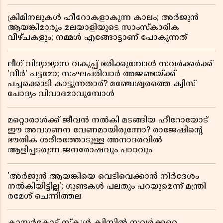
ക്രിമിനലുകൾ ഹീറോകളാകുന്ന കാലം; അർജുൻ
ആയങ്കിമാരും മലയാളിയുടെ സാംസ്കാരിക
വീഴ്ചകളും; നമ്മൾ എങ്ങോട്ടാണ് പോകുന്നത്
ലീഗ് വിദ്യാഭ്യാസ വകുപ്പ് ഭരിക്കുമ്പോൾ സവർക്കർക്ക്
'വീർ' പട്ടമോ; സംഘപരിവാർ അജണ്ടയ്ക്ക്
പച്ചക്കൊടി കാട്ടുന്നതാര്? മഞ്ചേശ്വരത്തെ ക്വിസ്
ചോദ്യം വിവാദമാവുമ്പോൾ
മറ്റൊരാൾക്ക് ജീവൻ നൽകി മടങ്ങിയ ഹീറോയോട്
ഈ അവഗണന വേണമായിരുന്നോ? രാജേഷിൻ്റെ
ഭൗതിക ശരീരത്തോടുള്ള അനാദരവിൽ
ആളിപ്പടരുന്ന ജനരോഷവും പാഠവും
'അർജുൻ ആയങ്കിയെ വെടിവെക്കാൻ നിർദേശം
നൽകിയിട്ടില്ല'; ഗുണ്ടകൾ പലതും പറയുമെന്ന് മന്ത്രി
രമേശ് ചെന്നിത്തല