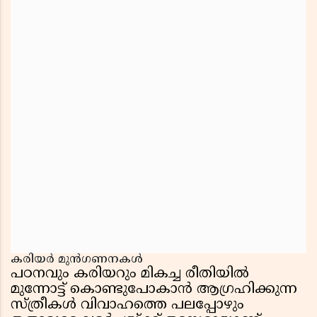
കരിയർ മുൻഗണനകൾ
പഠനവും കരിയറും മികച്ച രീതിയിൽ
മുന്നോട്ട് കൊണ്ടുപോകാൻ ആഗ്രഹിക്കുന്ന
സ്ത്രീകൾ വിവാഹത്തെ പലപ്പോഴും