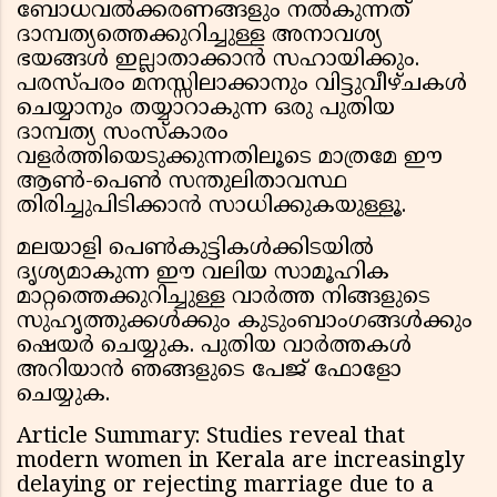
ബോധവൽക്കരണങ്ങളും നൽകുന്നത്
ദാമ്പത്യത്തെക്കുറിച്ചുള്ള അനാവശ്യ
ഭയങ്ങൾ ഇല്ലാതാക്കാൻ സഹായിക്കും.
പരസ്പരം മനസ്സിലാക്കാനും വിട്ടുവീഴ്ചകൾ
ചെയ്യാനും തയ്യാറാകുന്ന ഒരു പുതിയ
ദാമ്പത്യ സംസ്കാരം
വളർത്തിയെടുക്കുന്നതിലൂടെ മാത്രമേ ഈ
ആൺ-പെൺ സന്തുലിതാവസ്ഥ
തിരിച്ചുപിടിക്കാൻ സാധിക്കുകയുള്ളൂ.
മലയാളി പെൺകുട്ടികൾക്കിടയിൽ
ദൃശ്യമാകുന്ന ഈ വലിയ സാമൂഹിക
മാറ്റത്തെക്കുറിച്ചുള്ള വാർത്ത നിങ്ങളുടെ
സുഹൃത്തുക്കൾക്കും കുടുംബാംഗങ്ങൾക്കും
ഷെയർ ചെയ്യുക. പുതിയ വാർത്തകൾ
അറിയാൻ ഞങ്ങളുടെ പേജ് ഫോളോ
ചെയ്യുക.
Article Summary: Studies reveal that
modern women in Kerala are increasingly
delaying or rejecting marriage due to a