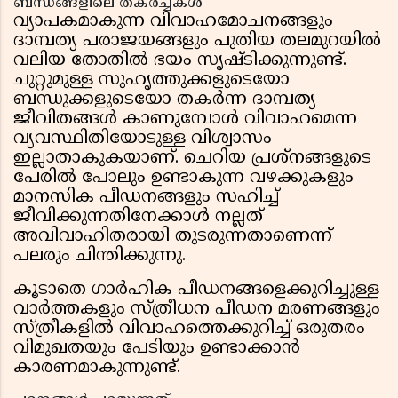
ബന്ധങ്ങളിലെ തകർച്ചകൾ
വ്യാപകമാകുന്ന വിവാഹമോചനങ്ങളും
ദാമ്പത്യ പരാജയങ്ങളും പുതിയ തലമുറയിൽ
വലിയ തോതിൽ ഭയം സൃഷ്ടിക്കുന്നുണ്ട്.
ചുറ്റുമുള്ള സുഹൃത്തുക്കളുടെയോ
ബന്ധുക്കളുടെയോ തകർന്ന ദാമ്പത്യ
ജീവിതങ്ങൾ കാണുമ്പോൾ വിവാഹമെന്ന
വ്യവസ്ഥിതിയോടുള്ള വിശ്വാസം
ഇല്ലാതാകുകയാണ്. ചെറിയ പ്രശ്നങ്ങളുടെ
പേരിൽ പോലും ഉണ്ടാകുന്ന വഴക്കുകളും
മാനസിക പീഡനങ്ങളും സഹിച്ച്
ജീവിക്കുന്നതിനേക്കാൾ നല്ലത്
അവിവാഹിതരായി തുടരുന്നതാണെന്ന്
പലരും ചിന്തിക്കുന്നു.
കൂടാതെ ഗാർഹിക പീഡനങ്ങളെക്കുറിച്ചുള്ള
വാർത്തകളും സ്ത്രീധന പീഡന മരണങ്ങളും
സ്ത്രീകളിൽ വിവാഹത്തെക്കുറിച്ച് ഒരുതരം
വിമുഖതയും പേടിയും ഉണ്ടാക്കാൻ
കാരണമാകുന്നുണ്ട്.