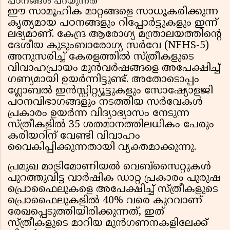
പഠനങ്ങൾ പറയുന്നത്
ഈ സാമൂഹിക മാറ്റങ്ങളെ സാധൂകരിക്കുന്ന
കൃത്യമായ പഠനങ്ങളും റിപ്പോർട്ടുകളും ഇന്ന്
ലഭ്യമാണ്. കേന്ദ്ര ആരോഗ്യ മന്ത്രാലയത്തിന്റെ
ദേശീയ കുടുംബാരോഗ്യ സർവേ (NFHS-5)
അനുസരിച്ച് കേരളത്തിൽ സ്ത്രീകളുടെ
വിവാഹപ്രായം മുൻവർഷങ്ങളെ അപേക്ഷിച്ച്
ഗണ്യമായി ഉയർന്നിട്ടുണ്ട്. അതോടൊപ്പം
ഗ്ലോബൽ ഇൻസ്റ്റിറ്റ്യൂട്ടുകളും സോഷ്യോളജി
പഠനവിഭാഗങ്ങളും നടത്തിയ സർവേകൾ
പ്രകാരം ഉയർന്ന വിദ്യാഭ്യാസം നേടുന്ന
സ്ത്രീകളിൽ 35 ശതമാനത്തിലധികം പേരും
കരിയറിന് വേണ്ടി വിവാഹം
വൈകിപ്പിക്കുന്നതായി വ്യക്തമാക്കുന്നു.
പ്രമുഖ മാട്രിമോണിയൽ വെബ്‌സൈറ്റുകൾ
പുറത്തുവിട്ട വാർഷിക ഡാറ്റ പ്രകാരം പുരുഷ
പ്രൊഫൈലുകളെ അപേക്ഷിച്ച് സ്ത്രീകളുടെ
പ്രൊഫൈലുകളിൽ 40% വരെ കുറവാണ്
രേഖപ്പെടുത്തിയിരിക്കുന്നത്, ഇത്
സ്ത്രീകളുടെ മാറിയ മുൻഗണനകളിലേക്ക്