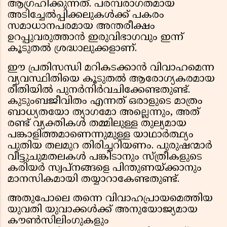
ആഗ്രഹിക്കുന്നത്. പരമ്പരാഗതമായ
അടിച്ചേൽപ്പിക്കലുകൾക്ക് പകരം
സമാധാനപരമായ അന്തരീക്ഷം
ഉറപ്പുവരുത്താൻ ഇരുവിഭാഗവും ഇന്ന്
കൂടുതൽ ശ്രദ്ധാലുക്കളാണ്.
ഈ പ്രതിസന്ധി മറികടക്കാൻ വിവാഹമെന്ന
വ്യവസ്ഥിതിയെ കൂടുതൽ ആരോഗ്യകരമായ
രീതിയിൽ പുനർനിർവചിക്കേണ്ടതുണ്ട്.
കുടുംബജീവിതം എന്നത് ഒരാളുടെ മാത്രം
ബാധ്യതയോ ത്യാഗമോ അല്ലെന്നും, അത്
രണ്ട് വ്യക്തികൾ തമ്മിലുള്ള തുല്യമായ
പങ്കാളിത്തമാണെന്നുമുള്ള യാഥാർത്ഥ്യം
പുതിയ തലമുറ തിരിച്ചറിയണം. പുരുഷന്മാർ
വീട്ടുചുമതലകൾ പങ്കിടാനും സ്ത്രീകളുടെ
കരിയർ സ്വപ്നങ്ങളെ പിന്തുണയ്ക്കാനും
മാനസികമായി തയ്യാറാകേണ്ടതുണ്ട്.
അതുപോലെ തന്നെ വിവാഹപ്രായമെത്തിയ
യുവതി യുവാക്കൾക്ക് അനുയോജ്യമായ
കൗൺസിലിംഗുകളും