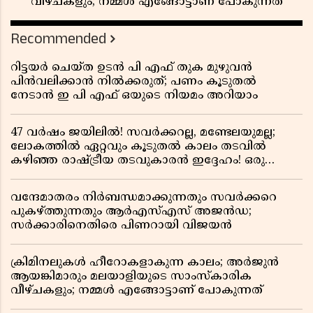
വീഴ്ചകളും; നമ്മൾ എങ്ങോട്ടാണ് പോകുന്നത്
Recommended
റിട്ടയർ ചെയ്ത ഉടൻ പി എഫ് തുക മുഴുവൻ
പിൻവലിക്കാൻ നിൽക്കരുത്; പണം കൂടുതൽ
നേടാൻ ഇ പി എഫ് ഒയുടെ നിയമം അറിയാം
47 വർഷം ജയിലിൽ! സവർക്കറല്ല, മണ്ടേലയുമല്ല;
ലോകത്തിൽ ഏറ്റവും കൂടുതൽ കാലം തടവിൽ
കഴിഞ്ഞ രാഷ്ട്രീയ തടവുകാരൻ ഇദ്ദേഹം! ഒരു
ഇന്ത്യൻ സ്വാതന്ത്ര്യസമര സേനാനിയുടെ വേറിട്ട കഥ
വന്ദേമാതരം നിർബന്ധമാക്കുന്നതും സവർക്കറെ
പുകഴ്ത്തുന്നതും ആർഎസ്എസ് അജൻഡ;
സർക്കാരിനെതിരെ പിണറായി വിജയൻ
ക്രിമിനലുകൾ ഹീറോകളാകുന്ന കാലം; അർജുൻ
ആയങ്കിമാരും മലയാളിയുടെ സാംസ്കാരിക
വീഴ്ചകളും; നമ്മൾ എങ്ങോട്ടാണ് പോകുന്നത്