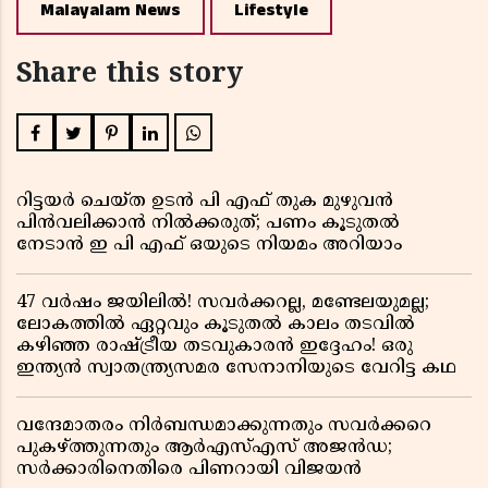
Malayalam News
Lifestyle
Share this story
റിട്ടയർ ചെയ്ത ഉടൻ പി എഫ് തുക മുഴുവൻ
പിൻവലിക്കാൻ നിൽക്കരുത്; പണം കൂടുതൽ
നേടാൻ ഇ പി എഫ് ഒയുടെ നിയമം അറിയാം
47 വർഷം ജയിലിൽ! സവർക്കറല്ല, മണ്ടേലയുമല്ല;
ലോകത്തിൽ ഏറ്റവും കൂടുതൽ കാലം തടവിൽ
കഴിഞ്ഞ രാഷ്ട്രീയ തടവുകാരൻ ഇദ്ദേഹം! ഒരു
ഇന്ത്യൻ സ്വാതന്ത്ര്യസമര സേനാനിയുടെ വേറിട്ട കഥ
വന്ദേമാതരം നിർബന്ധമാക്കുന്നതും സവർക്കറെ
പുകഴ്ത്തുന്നതും ആർഎസ്എസ് അജൻഡ;
സർക്കാരിനെതിരെ പിണറായി വിജയൻ