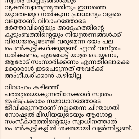
സ്വന്തം താല്പര്യങ്ങൾക്കും
വ്യക്തിസ്വാതന്ത്ര്യത്തിനും ഇന്നത്തെ
യുവതലമുറ നൽകുന്ന പ്രാധാന്യം വളരെ
വലുതാണ്. വിവാഹത്തോടെ
ഭർത്താവിന്റെയും അദ്ദേഹത്തിന്റെ
കുടുംബത്തിന്റെയും നിയന്ത്രണങ്ങൾക്ക്
വിധേയപ്പെടേണ്ടി വരുമെന്ന ഭയം പല
പെൺകുട്ടികൾക്കുമുണ്ട്. എന്ത് വസ്ത്രം
ധരിക്കണം, എങ്ങോട്ട് യാത്ര ചെയ്യണം,
ആരോട് സംസാരിക്കണം എന്നതിലൊക്കെ
മറ്റൊരാൾ ഇടപെടുന്നത് അവർക്ക്
അംഗീകരിക്കാൻ കഴിയില്ല.
വിവാഹം കഴിഞ്ഞ്
പരതന്ത്രയാകുന്നതിനേക്കാൾ സ്വന്തം
ഇഷ്ടപ്രകാരം സമാധാനത്തോടെ
ജീവിക്കുന്നതാണ് നല്ലതെന്ന ചിന്താഗതി
സോഷ്യൽ മീഡിയയുടെയും ആഗോള
സംസ്കാരത്തിന്റെയും സ്വാധീനത്താൽ
പെൺകുട്ടികളിൽ ശക്തമായി വളർന്നിട്ടുണ്ട്.