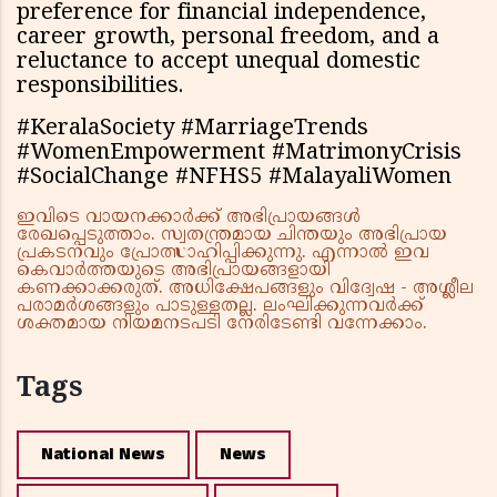
preference for financial independence,
career growth, personal freedom, and a
reluctance to accept unequal domestic
responsibilities.
#KeralaSociety #MarriageTrends
#WomenEmpowerment #MatrimonyCrisis
#SocialChange #NFHS5 #MalayaliWomen
ഇവിടെ വായനക്കാർക്ക് അഭിപ്രായങ്ങൾ
രേഖപ്പെടുത്താം. സ്വതന്ത്രമായ ചിന്തയും അഭിപ്രായ
പ്രകടനവും പ്രോത്സാഹിപ്പിക്കുന്നു. എന്നാൽ ഇവ
കെവാർത്തയുടെ അഭിപ്രായങ്ങളായി
കണക്കാക്കരുത്. അധിക്ഷേപങ്ങളും വിദ്വേഷ - അശ്ലീല
പരാമർശങ്ങളും പാടുള്ളതല്ല. ലംഘിക്കുന്നവർക്ക്
ശക്തമായ നിയമനടപടി നേരിടേണ്ടി വന്നേക്കാം.
Tags
National News
News