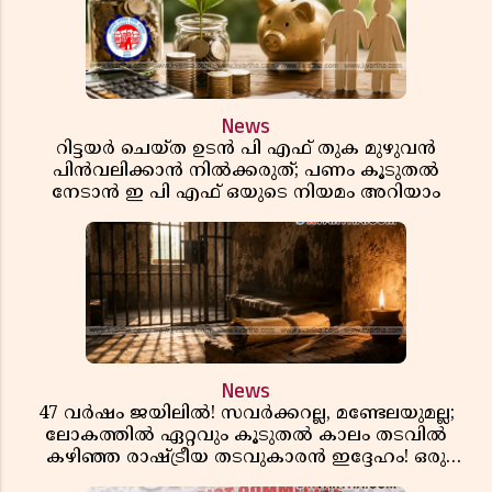
News
റിട്ടയർ ചെയ്ത ഉടൻ പി എഫ് തുക മുഴുവൻ
പിൻവലിക്കാൻ നിൽക്കരുത്; പണം കൂടുതൽ
നേടാൻ ഇ പി എഫ് ഒയുടെ നിയമം അറിയാം
News
47 വർഷം ജയിലിൽ! സവർക്കറല്ല, മണ്ടേലയുമല്ല;
ലോകത്തിൽ ഏറ്റവും കൂടുതൽ കാലം തടവിൽ
കഴിഞ്ഞ രാഷ്ട്രീയ തടവുകാരൻ ഇദ്ദേഹം! ഒരു
ഇന്ത്യൻ സ്വാതന്ത്ര്യസമര സേനാനിയുടെ വേറിട്ട കഥ