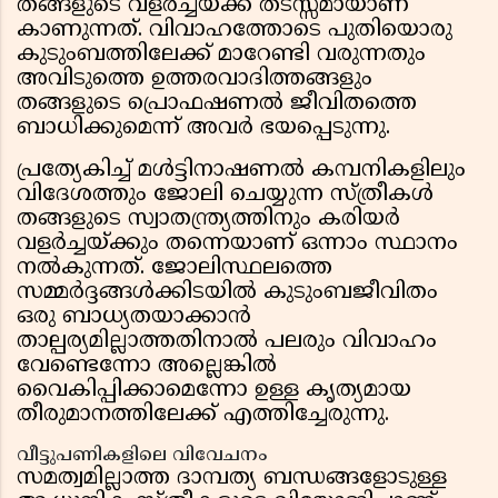
തങ്ങളുടെ വളർച്ചയ്ക്ക് തടസ്സമായാണ്
കാണുന്നത്. വിവാഹത്തോടെ പുതിയൊരു
കുടുംബത്തിലേക്ക് മാറേണ്ടി വരുന്നതും
അവിടുത്തെ ഉത്തരവാദിത്തങ്ങളും
തങ്ങളുടെ പ്രൊഫഷണൽ ജീവിതത്തെ
ബാധിക്കുമെന്ന് അവർ ഭയപ്പെടുന്നു.
പ്രത്യേകിച്ച് മൾട്ടിനാഷണൽ കമ്പനികളിലും
വിദേശത്തും ജോലി ചെയ്യുന്ന സ്ത്രീകൾ
തങ്ങളുടെ സ്വാതന്ത്ര്യത്തിനും കരിയർ
വളർച്ചയ്ക്കും തന്നെയാണ് ഒന്നാം സ്ഥാനം
നൽകുന്നത്. ജോലിസ്ഥലത്തെ
സമ്മർദ്ദങ്ങൾക്കിടയിൽ കുടുംബജീവിതം
ഒരു ബാധ്യതയാക്കാൻ
താല്പര്യമില്ലാത്തതിനാൽ പലരും വിവാഹം
വേണ്ടെന്നോ അല്ലെങ്കിൽ
വൈകിപ്പിക്കാമെന്നോ ഉള്ള കൃത്യമായ
തീരുമാനത്തിലേക്ക് എത്തിച്ചേരുന്നു.
വീട്ടുപണികളിലെ വിവേചനം
സമത്വമില്ലാത്ത ദാമ്പത്യ ബന്ധങ്ങളോടുള്ള