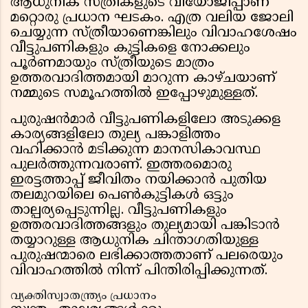
ആധുനിക സ്ത്രീകളുടെ വിയോജിപ്പാണ്
മറ്റൊരു പ്രധാന ഘടകം. എത്ര വലിയ ജോലി
ചെയ്യുന്ന സ്ത്രീയാണെങ്കിലും വിവാഹശേഷം
വീട്ടുപണികളും കുട്ടികളെ നോക്കലും
പൂർണമായും സ്ത്രീയുടെ മാത്രം
ഉത്തരവാദിത്തമായി മാറുന്ന കാഴ്ചയാണ്
നമ്മുടെ സമൂഹത്തിൽ ഇപ്പോഴുമുള്ളത്.
പുരുഷൻമാർ വീട്ടുപണികളിലോ അടുക്കള
കാര്യങ്ങളിലോ തുല്യ പങ്കാളിത്തം
വഹിക്കാൻ മടിക്കുന്ന മാനസികാവസ്ഥ
പുലർത്തുന്നവരാണ്. ഇത്തരമൊരു
ഇരട്ടത്താപ്പ് ജീവിതം നയിക്കാൻ പുതിയ
തലമുറയിലെ പെൺകുട്ടികൾ ഒട്ടും
താല്പര്യപ്പെടുന്നില്ല. വീട്ടുപണികളും
ഉത്തരവാദിത്തങ്ങളും തുല്യമായി പങ്കിടാൻ
തയ്യാറുള്ള ആധുനിക ചിന്താഗതിയുള്ള
പുരുഷന്മാരെ ലഭിക്കാത്തതാണ് പലരെയും
വിവാഹത്തിൽ നിന്ന് പിന്തിരിപ്പിക്കുന്നത്.
വ്യക്തിസ്വാതന്ത്ര്യം പ്രധാനം