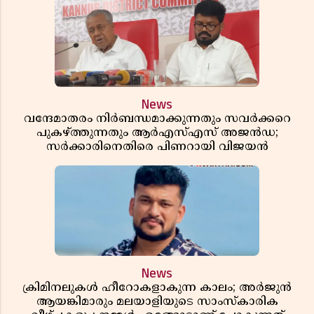
News
വന്ദേമാതരം നിർബന്ധമാക്കുന്നതും സവർക്കറെ
പുകഴ്ത്തുന്നതും ആർഎസ്എസ് അജൻഡ;
സർക്കാരിനെതിരെ പിണറായി വിജയൻ
News
ക്രിമിനലുകൾ ഹീറോകളാകുന്ന കാലം; അർജുൻ
ആയങ്കിമാരും മലയാളിയുടെ സാംസ്കാരിക