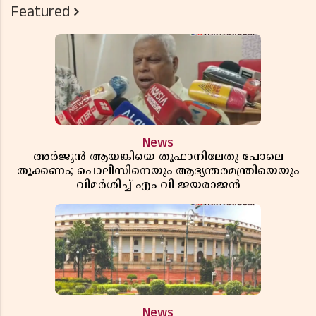
Featured
News
അർജുൻ ആയങ്കിയെ തൂഫാനിലേതു പോലെ
തൂക്കണം; പൊലീസിനെയും ആഭ്യന്തരമന്ത്രിയെയും
വിമർശിച്ച് എം വി ജയരാജൻ
News