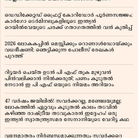
ഡെഡിക്കേറ്റഡ് ഫ്രൈറ്റ് കോറിഡോർ പൂർണസജ്ജം;
കാർഗോ ടെർമിനലുകളിലൂടെ ഇന്ത്യൻ
റെയിൽവേയുടെ ചരക്ക് ഗതാഗതത്തിൽ വൻ കുതിപ്പ്
2026 ലോകകപ്പിൽ മെസ്സിക്കും റൊണാൾഡോയ്ക്കും
വധഭീഷണി; ഞെട്ടിക്കുന്ന പോലീസ് രേഖകൾ
പുറത്ത്
റിട്ടയർ ചെയ്ത ഉടൻ പി എഫ് തുക മുഴുവൻ
പിൻവലിക്കാൻ നിൽക്കരുത്; പണം കൂടുതൽ
നേടാൻ ഇ പി എഫ് ഒയുടെ നിയമം അറിയാം
47 വർഷം ജയിലിൽ! സവർക്കറല്ല, മണ്ടേലയുമല്ല;
ലോകത്തിൽ ഏറ്റവും കൂടുതൽ കാലം തടവിൽ
കഴിഞ്ഞ രാഷ്ട്രീയ തടവുകാരൻ ഇദ്ദേഹം! ഒരു
ഇന്ത്യൻ സ്വാതന്ത്ര്യസമര സേനാനിയുടെ വേറിട്ട കഥ
വന്ദേമാതരം നിർബന്ധമാക്കുന്നതും സവർക്കറെ