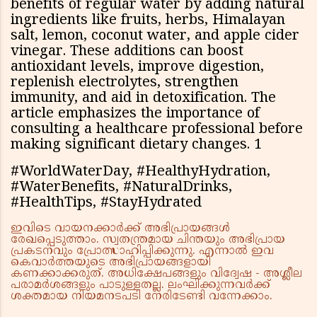
benefits of regular water by adding natural
ingredients like fruits, herbs, Himalayan
salt, lemon, coconut water, and apple cider
vinegar. These additions can boost
antioxidant levels, improve digestion,
replenish electrolytes, strengthen
immunity, and aid in detoxification. The
article emphasizes the importance of
consulting a healthcare professional before
making significant dietary changes. 1
#WorldWaterDay, #HealthyHydration,
#WaterBenefits, #NaturalDrinks,
#HealthTips, #StayHydrated
ഇവിടെ വായനക്കാർക്ക് അഭിപ്രായങ്ങൾ
രേഖപ്പെടുത്താം. സ്വതന്ത്രമായ ചിന്തയും അഭിപ്രായ
പ്രകടനവും പ്രോത്സാഹിപ്പിക്കുന്നു. എന്നാൽ ഇവ
കെവാർത്തയുടെ അഭിപ്രായങ്ങളായി
കണക്കാക്കരുത്. അധിക്ഷേപങ്ങളും വിദ്വേഷ - അശ്ലീല
പരാമർശങ്ങളും പാടുള്ളതല്ല. ലംഘിക്കുന്നവർക്ക്
ശക്തമായ നിയമനടപടി നേരിടേണ്ടി വന്നേക്കാം.