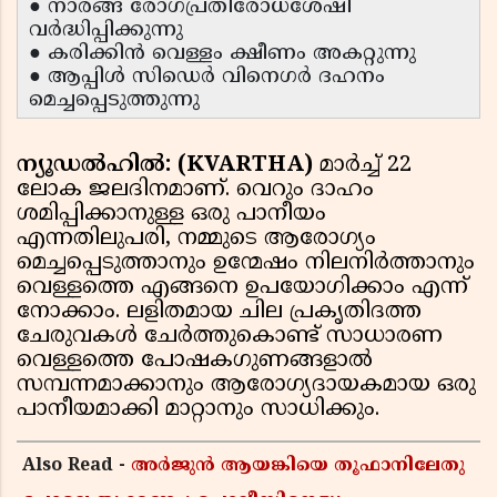
● നാരങ്ങ രോഗപ്രതിരോധശേഷി
വർദ്ധിപ്പിക്കുന്നു
● കരിക്കിൻ വെള്ളം ക്ഷീണം അകറ്റുന്നു
● ആപ്പിൾ സിഡെർ വിനെഗർ ദഹനം
മെച്ചപ്പെടുത്തുന്നു
ന്യൂഡൽഹിൽ: (KVARTHA)
മാർച്ച് 22
ലോക ജലദിനമാണ്. വെറും ദാഹം
ശമിപ്പിക്കാനുള്ള ഒരു പാനീയം
എന്നതിലുപരി, നമ്മുടെ ആരോഗ്യം
മെച്ചപ്പെടുത്താനും ഉന്മേഷം നിലനിർത്താനും
വെള്ളത്തെ എങ്ങനെ ഉപയോഗിക്കാം എന്ന്
നോക്കാം. ലളിതമായ ചില പ്രകൃതിദത്ത
ചേരുവകൾ ചേർത്തുകൊണ്ട് സാധാരണ
വെള്ളത്തെ പോഷകഗുണങ്ങളാൽ
സമ്പന്നമാക്കാനും ആരോഗ്യദായകമായ ഒരു
പാനീയമാക്കി മാറ്റാനും സാധിക്കും.
Also Read -
അർജുൻ ആയങ്കിയെ തൂഫാനിലേതു