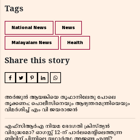
Tags
National News
News
Malayalam News
Health
Share this story
അർജുൻ ആയങ്കിയെ തൂഫാനിലേതു പോലെ
തൂക്കണം; പൊലീസിനെയും ആഭ്യന്തരമന്ത്രിയെയും
വിമർശിച്ച് എം വി ജയരാജൻ
എഫ്സിആർഎ നിയമ ഭേദഗതി ക്രിസ്ത്യൻ
വിരുദ്ധമോ? ഓഗസ്റ്റ് 12-ന് പാർലമെന്റിലെത്തുന്ന
ബില്ലിന് പിന്നിലെ യഥാർത്ഥ അജണ്ട എന്ത്?