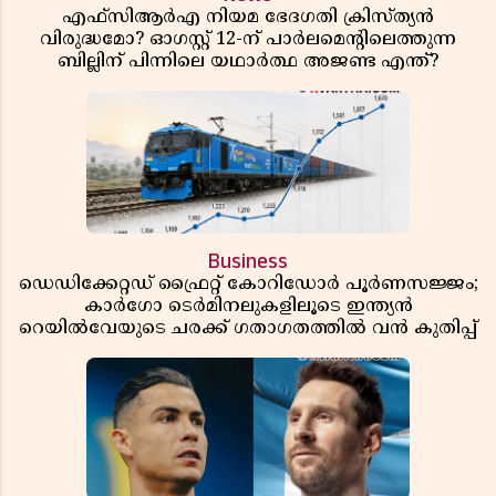
എഫ്സിആർഎ നിയമ ഭേദഗതി ക്രിസ്ത്യൻ
വിരുദ്ധമോ? ഓഗസ്റ്റ് 12-ന് പാർലമെന്റിലെത്തുന്ന
ബില്ലിന് പിന്നിലെ യഥാർത്ഥ അജണ്ട എന്ത്?
Business
ഡെഡിക്കേറ്റഡ് ഫ്രൈറ്റ് കോറിഡോർ പൂർണസജ്ജം;
കാർഗോ ടെർമിനലുകളിലൂടെ ഇന്ത്യൻ
റെയിൽവേയുടെ ചരക്ക് ഗതാഗതത്തിൽ വൻ കുതിപ്പ്