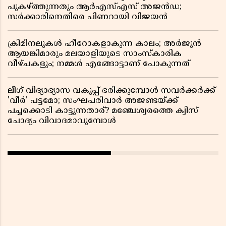
പുകഴ്ത്തുന്നതും ആർഎസ്എസ് അജൻഡ;
സർക്കാരിനെതിരെ പിണറായി വിജയൻ
ക്രിമിനലുകൾ ഹീറോകളാകുന്ന കാലം; അർജുൻ
ആയങ്കിമാരും മലയാളിയുടെ സാംസ്കാരിക
വീഴ്ചകളും; നമ്മൾ എങ്ങോട്ടാണ് പോകുന്നത്
ലീഗ് വിദ്യാഭ്യാസ വകുപ്പ് ഭരിക്കുമ്പോൾ സവർക്കർക്ക്
'വീർ' പട്ടമോ; സംഘപരിവാർ അജണ്ടയ്ക്ക്
പച്ചക്കൊടി കാട്ടുന്നതാര്? മഞ്ചേശ്വരത്തെ ക്വിസ്
ചോദ്യം വിവാദമാവുമ്പോൾ