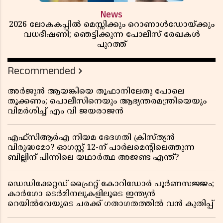
News
2026 ലോകകപ്പിൽ മെസ്സിക്കും റൊണാൾഡോയ്ക്കും
വധഭീഷണി; ഞെട്ടിക്കുന്ന പോലീസ് രേഖകൾ
പുറത്ത്
Recommended
അർജുൻ ആയങ്കിയെ തൂഫാനിലേതു പോലെ
തൂക്കണം; പൊലീസിനെയും ആഭ്യന്തരമന്ത്രിയെയും
വിമർശിച്ച് എം വി ജയരാജൻ
എഫ്സിആർഎ നിയമ ഭേദഗതി ക്രിസ്ത്യൻ
വിരുദ്ധമോ? ഓഗസ്റ്റ് 12-ന് പാർലമെന്റിലെത്തുന്ന
ബില്ലിന് പിന്നിലെ യഥാർത്ഥ അജണ്ട എന്ത്?
ഡെഡിക്കേറ്റഡ് ഫ്രൈറ്റ് കോറിഡോർ പൂർണസജ്ജം;
കാർഗോ ടെർമിനലുകളിലൂടെ ഇന്ത്യൻ
റെയിൽവേയുടെ ചരക്ക് ഗതാഗതത്തിൽ വൻ കുതിപ്പ്